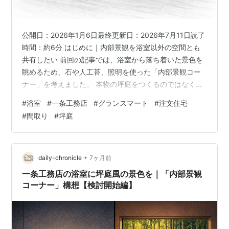
公開日：2026年1月6日最終更新日：2026年7月11日読了
時間：約6分 はじめに｜内部景観を浴室以外の空間とも
共有したい 前回の記事では、浴室から落ち着いた景色を
眺めるため、石や人工苔、照明を使った「内部景観コー
ナー」を考えました。 本物の坪庭をつくるのではなく、
室内に小さな意匠スペースを設け、湯船から眺めるとい
#
浴室
#
一条工務店
#
グランスマート
#
注文住宅
う構想です。 構想のきっかけや、外部坪庭ではなく室内
#
間取り
#
坪庭
の景色を考えた理由については、前回の記事で整理して
います。 【一条工務店】浴室から眺める“内部景観コーナ
ー”構想｜坪庭を作らない選択をした理由（検討開始編）
ただし、内部景観コーナーを浴室から眺めるためだけに
•
daily-chronicle
7ヶ月前
設けると、その分の面積…
一条工務店の浴室に坪庭風の景色を｜「内部景観
コーナー」構想【検討開始編】