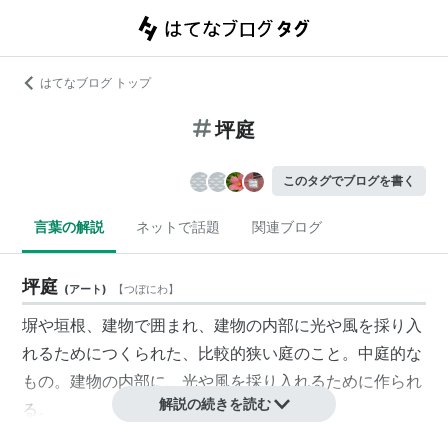
はてなブログ トップ
坪庭
このタグでブログを書く
言葉の解説
ネットで話題
関連ブログ
坪庭
(
アート
)
【
つぼにわ
】
塀や垣根、建物で囲まれ、建物の内部に光や風を採り入
れるためにつくられた、比較的狭い庭のこと。中庭的な
もの。建物の内部に、光や風を採り入れるために作られ
解説の続きを読む
る。