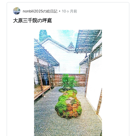
ようになりました。 そこで思いついたのが、 「湯船に浸
かりながら、落ち着いた景色を眺められないだろうか」
•
nonbili2025の絵日記
10ヶ月前
という構想です。 最初…
大原三千院の坪庭