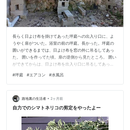
長らく日よけ布を掛けてあった坪庭への出入り口に、よ
うやく扉がついた。浴室の前の坪庭。長かった。坪庭の
囲いができるまでは、日よけ布を窓の外に吊るしてあっ
た。 囲いを作ってた頃。扉の逆側から見たところ。 囲い
ができてからは、日よけ布を出入り口に吊るしてあっ
た。 中から見るとこうだった。 ブルーシートがかけてあ
#
坪庭
#
エアコン
#
水風呂
る農機の向こうは道で、バイクとか通るのが見えるんだ
が、時間がたちすぎて全く気にならなくなっていたw。
残り物で作っている扉。 亡父と猫２匹が壊したソファを
•
分解して、木の板とウェイビングテープにバラしてあっ
路地裏の生活者
2ヶ月前
た。それをまた切って編んでくっつけて…。 扉のペンキ
自力でのシマトネリコの剪定をやったよー
を乾かしている間に、ドア枠をつける。 …