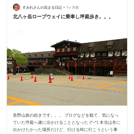
た。 キンロバイ キツツキのオブジェ コケ 坪庭は階段が
•
ついていて歩きやすくなっています。 コメツバツガザク
すみれさんの花まる日記
1ヶ月前
ラ コケモモ イワオトギリ ミツバオウレンは花期を過ぎ
北八ヶ岳ロープウェイに乗車し坪庭歩き。。。
ていたようです。 ヤマシャクナゲ イブ…
長野山旅の続きです。。。 ブログなどを観て、気になっ
ていた坪庭へ遂に出かけることとなった (^-^) 本当は冬に
出かけたかった場所だけど、行ける時に行こうという事