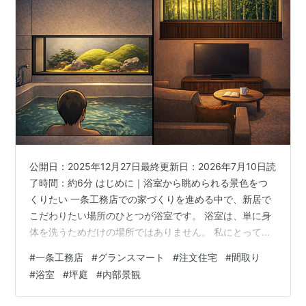
公開日：2025年12月27日最終更新日：2026年7月10日読
了時間：約6分 はじめに｜浴室から眺められる景色をつ
くりたい 一条工務店での家づくりを進める中で、新居で
こだわりたい場所のひとつが浴室です。 浴室は、単に身
体を洗うためだけの場所ではありません。 私にとって
は、一日の終わりに湯船へ浸かり、仕事や日常から気持
#
一条工務店
#
グランスマート
#
注文住宅
#
間取り
ちを切り替えるための場所でもあります。 せっかく注文
#
浴室
#
坪庭
#
内部景観
住宅を建てるのであれば、設備を整えるだけでなく、浴
室で過ごす時間そのものを心地よくできないかと考える