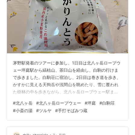
茅野駅発着のツアーに参加し、1日目は北八ヶ岳ロープウ
ェー坪庭駅から縞枯山、茶臼山を経由し、白駒の行けま
で歩きました。白駒荘に宿泊し、2日目は巻き道を歩き、
かすかに見える天狗岳や浅間山を眺めたり、雪に覆われ
た樹林の中を歩きながら、北八ヶ岳ロープウェー駅まで
戻り、ロープウェーで山麓駅まで戻りました。
#
北八ヶ岳
#
北八ヶ岳ロープウェー
#
坪庭
#
白駒荘
#
小斎の湯
#
ツルヤ
#
手打そばみつ蔵
•