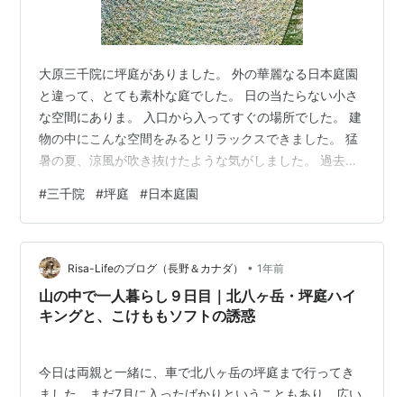
大原三千院に坪庭がありました。 外の華麗なる日本庭園
と違って、とても素朴な庭でした。 日の当たらない小さ
な空間にありま。 入口から入ってすぐの場所でした。 建
物の中にこんな空間をみるとリラックスできました。 猛
暑の夏、涼風が吹き抜けたような気がしました。 過去の
投稿記事です。 nonbili2025.hatenablog.com
#
三千院
#
坪庭
#
日本庭園
nonbili2025.hatenablog.com
nonbili2025.hatenablog.com
nonbili2025.hatenablog.com
•
nonbili2025.hatenablog.com
Risa-Lifeのブログ（長野＆カナダ）
1年前
nonbili2025.hatenablog.com…
山の中で一人暮らし９日目｜北八ヶ岳・坪庭ハイ
キングと、こけももソフトの誘惑