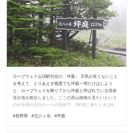
ロープウェイ山頂駅付近の「坪庭」 天気が良くないこと
を考えて、とりあえず最悪でも坪庭一周だけはしよう
と、ロープウェイを降りてから坪庭と呼ばれている溶岩
流台地を散歩しました。ここの高山植物を見たいという
のが今回の山行の一つの目的で、2年前に来たときは8月
で花が終わっていたリベンジ？ができました。途中で雨
#
長野県
#
北八ヶ岳
#
坪庭
が降ってきたので、引き返すことも視野に、まずは縞枯
山荘にだけは行こうかと、少しだけ先へ歩を進めまし