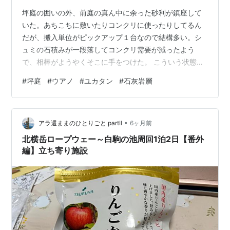
坪庭の囲いの外、前庭の真ん中に余った砂利が鎮座して
いた。あちこちに敷いたりコンクリに使ったりしてるん
だが、搬入単位がピックアップ１台なので結構多い。シ
ュミの石積みが一段落してコンクリ需要が減ったよう
で、相棒がようやくそこに手をつけた。 こういう状態だ
った。 我が家と道との境はマヤの石垣で、木が植ってい
#
坪庭
#
ウアノ
#
ユカタン
#
石灰岩層
るものの外から中が結構見える。こんな「何かやってる
途中」みたいな庭でも村人はボニートと言ってくれる
が、日本人としてはいい加減、外構工事中なんじゃなく
•
て庭の手入れをしてるんだな程度に見えるようにした
アラ還ままのひとりごと partⅡ
6ヶ月前
い。ここ以外はもうきれいになったというわけではない
北横岳ロープウェー～白駒の池周回1泊2日【番外
が、砂利などといういかにも建材…な物を片付けてくれ
編】立ち寄り施設
て…