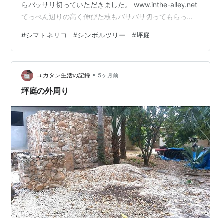
らバッサリ切っていただきました。 www.inthe-alley.net
てっぺん辺りの高く伸びた枝もバサバサ切ってもらった
けど、1年経てば、また伸びる~ 今年は、自分で1階の屋
#
シマトネリコ
#
シンボルツリー
#
坪庭
根部分に乗って手の届く範囲の細めの枝を剪定しまし
た。 この窓から屋根に出ることができます。 大量~ 1年
で1メートル近く成長するみたい 塀に乗って切った分は坪
•
庭に落としたので、この写真が切った枝の半分くらいの
ユカタン生活の記録
5ヶ月前
量 45Ⅼのゴミ袋が３つパンパンになりました。 切った後
坪庭の外周り
はこ…