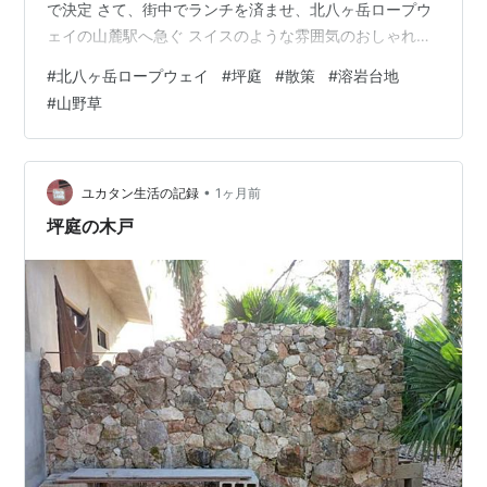
で決定 さて、街中でランチを済ませ、北八ヶ岳ロープウ
ェイの山麓駅へ急ぐ スイスのような雰囲気のおしゃれな
駅舎 これから赤のゼラニュームの花を飾り付けるよう
#
北八ヶ岳ロープウェイ
#
坪庭
#
散策
#
溶岩台地
で、その花鉢が沢山スタンバイしていた 駐車料金は無料
#
山野草
で、ロープウェイ往復運賃は大人・２６００円（乗車時
間約７分） 山頂駅からの最終便時刻を調べ、乗車券を購
入し乗車（２０分間隔で運行） 梅雨時の平日で、午後と
いう事もあり、スムーズに乗車（１４：２０発） 山頂駅
•
ユカタン生活の記録
1ヶ月前
（坪庭駅）が見えてきて下車…
坪庭の木戸