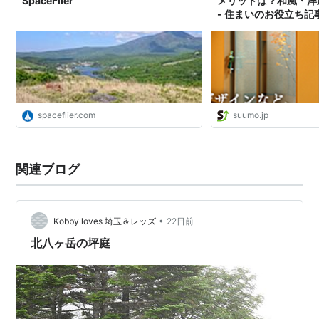
SpaceFlier
メリットは？和風・洋
- 住まいのお役立ち記
spaceflier.com
suumo.jp
関連ブログ
•
Kobby loves 埼玉＆レッズ
22日前
北八ヶ岳の坪庭