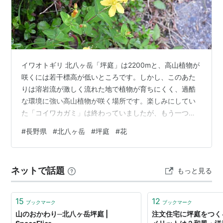
イワオトギリ 北八ヶ岳「坪庭」は2200mと、高山植物が
咲くには若干標高が低いところです。しかし、このあた
りは溶岩流が激しく流れた地で植物が育ちにくく、過酷
な環境に強い高山植物が咲く場所です。楽しみにしてい
た「コイワカガミ」は終わっていましたが、もう一つの
目玉だったイワオトギリは写真のように見てくることが
#
長野県
#
北八ヶ岳
#
坪庭
#
花
できました。
ネットで話題
もっと見る
15
12
ブックマーク
ブックマーク
山のおかわり─北八ヶ岳坪庭 |
注文住宅に坪庭をつく