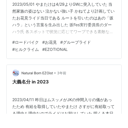
2023/05/01 やまたけは4/29よりGWに突入していた 当
然家族の姿はない 泣かない強い子 かねてより計画してい
たお花見ライド当日である ルートを引いたのはあの「坂
ハラ」という言葉を生み出した 坂Fes実行委員長のダー
ハラ氏 各スポットで状況に応じてワープできる素敵なル
ート こういうのをサクッと造れるダーハラ氏、やまたけ
#
ロードバイク
#
お花見
#
グループライド
も勉強せねばならん 距離約80km、獲得標高は775ｍ ち
#
ヒルクライム
#
EZOTIONAL
ゃんと釘の匂いが漂う 事前に参加表明していた人数から
５～６人のライドになりそうである そのメンバー
も・・・ねぇ ・ダーハラ氏 言わずもがなサイクリスト性
酸素欠乏症の坂Fesオーガナイザー 今回のライドのお声
•
Natural Born EZOist
3年前
掛けを…
大義名分 in 2023
2023/04/11 昨日はムスッメがJKの仲間入りの儀があっ
たため 有給を取得していたやまたけ さすがに有給取って
る理由も理由なのでライドはお預けしていた 明くる本日
は定休日！ 思いっきり走れるのぜ 先日のサイクリスト同
士の押し問答が止まない車検ライド ezotional.com やま