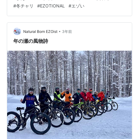
こちら ezotional.com 前日からバイクの積み込みは完了
#
冬チャリ
#
EZOTIONAL
#
エゾい
している 今朝は（まだ夜中の域）やけに寒い なんでも今
季一番の冷え込みになる予報らしい 起きて30分後にはす
っかり準備も完了してしまった ぐぬぬぬ、やる事無ぇ～
～～ そう…
•
Natural Born EZOist
3年前
年の瀬の風物詩