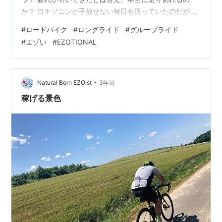
か？ ロキソニンが手放せない毎日を送っていたのだが プ
ランBを用意して準備万端（どこがや感 ezotional.com し
#
ロードバイク
#
ロングライド
#
グループライド
かし、希望はあった 昨晩辺りから痛みが大幅に引いてき
#
エゾい
#
EZOTIONAL
ており 腫れもほとんど無くなっていたのである 「これな
ら走れる、間違いない！」 押すとまだ痛みが走る左母指
球を擦りながら、笑顔のやまたけ 札幌からの参加者もお
り、前泊部隊が数名いた為 やまたけも一旦帰宅して準
•
Natural Born EZOist
3年前
備…
稼げる景色