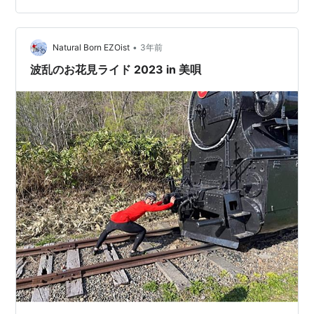
「Yes」か「はい」しか選択肢は無さそうだ そして迎え
た本日、天気は最高！ピーカンである（年齢を感じる表
•
現 待ち合わせは道の駅絵本の里けんぶち michi-ehon.jp
Natural Born EZOist
3年前
先に到着して準備をしていると 仕上がって…
波乱のお花見ライド 2023 in 美唄