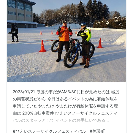
2023/01/21 毎度の事だがAM3:30に目が覚めたのは 極度
の興奮状態だから 今日はあるイベントの為に有給休暇を
申請していたやまたけ やまたけが有給休暇を申請する理
由は 200%自転車案件 びえいスノーサイクルフェスティ
バルのスタッフとして イベントのお手伝いである
rollinghillscyclist.wixsite.com 昨年の第２回大会の様子は
#
びえいスノーサイクルフェスティバル
#
美瑛町