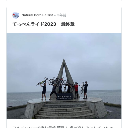
んたら走って 風呂でも入って 軽く呑んで ･･･寝る？ ま
ぁ、それしか無いのは事実 風呂上がりのコーラは正義 南
郷の湯でさっぱりして 近くのスーパーで晩飯と明日の…
•
Natural Born EZOist
3年前
てっぺんライド2023 最終章
フルメンバーで挑む最終局面！ 皆が楽しみにしていたエ