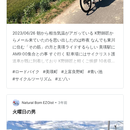
2023/06/26 朝から相当気温がアガっている K野師匠か
らメール来ていたのを思い出したのは昨夜 なんでも東川
に住む「その筋」の方と美瑛ライドするらしい 美瑛駅に
AM9:00集合との事 すぐ行く 駐車場にはサイクリスト護
送車が既に到着しており K野師匠と軽くご挨拶 10名収容
可能なサイクリスト護送車両 本日のお品書き ・K野師匠
#
ロードバイク
#
美瑛町
#
上富良野町
#
青い池
最近、トマト農家のお手伝いしているらしい 近々さくら
#
サイクルツーリズム
#
エゾい
んぼに移行するとの新情報も ・K林氏 本日の「その筋」
の人は東川在住 サンタクルズ代理店のWincklerの代表で
今後のサイクルツーリズムの 色んな仕掛けを「造る側」
のお方 ・T中氏 札幌より参戦の剣士ライダー …
•
Natural Born EZOist
3年前
火曜日の男