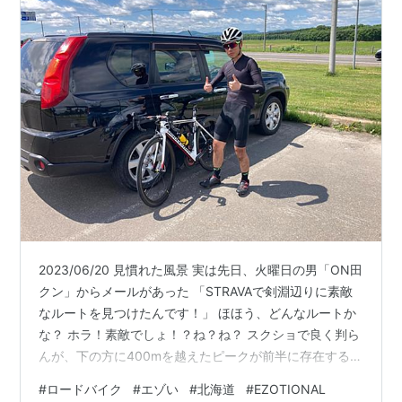
2023/06/20 見慣れた風景 実は先日、火曜日の男「ON田
クン」からメールがあった 「STRAVAで剣淵辺りに素敵
なルートを見つけたんです！」 ほほう、どんなルートか
な？ ホラ！素敵でしょ！？ね？ね？ スクショで良く判ら
んが、下の方に400mを越えたピークが前半に存在するら
しい・・・ う･･･うん、素敵なルートだね、走った事無い
#
ロードバイク
#
エゾい
#
北海道
#
EZOTIONAL
や･･･ 今度一緒に走りませんか？ね？ね？ねぇ！？