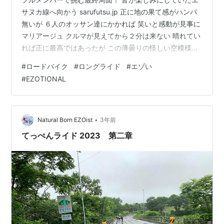
サヌカ線へ向かう sarufutsu.jp 正に地の果て感がハンパ
無いが ６人のオッサン達にかかれば 笑いと感動が見事に
マリアージュ クルマが見えてから２分は来ない 晴れてい
れば正に最高ではあったが この薄曇りの怪しい空模様も
また 「何処まで続くの？」感が多分に醸し出されてまた
#
ロードバイク
#
ロングライド
#
エゾい
良し そんなエサヌカ線で皆の背中でも撮ろうかと スマホ
#
EZOTIONAL
をホルダーから取り外した時に事件は起きたのです
youtu.be 小雨がパラつく中 タッチIDが効かないなぁ…と
濡れた手で… あ…ツルっとな… ダーハラ氏のGoProが決
定的瞬間を撮っていてくれていたのだ おぉ、画面…
•
Natural Born EZOist
3年前
てっぺんライド 2023 第二章