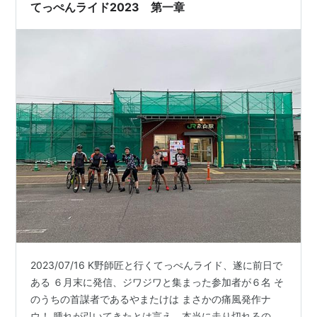
てっぺんライド2023 第一章
2023/07/16 K野師匠と行くてっぺんライド、遂に前日で
ある ６月末に発信、ジワジワと集まった参加者が６名 そ
のうちの首謀者であるやまたけは まさかの痛風発作ナ
ウ！ 腫れが引いてきたとは言え、本当に走り切れるの