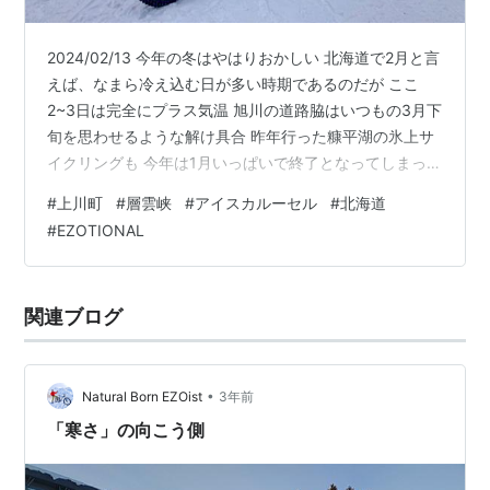
2024/02/13 今年の冬はやはりおかしい 北海道で2月と言
えば、なまら冷え込む日が多い時期であるのだが ここ
2~3日は完全にプラス気温 旭川の道路脇はいつもの3月下
旬を思わせるような解け具合 昨年行った糠平湖の氷上サ
イクリングも 今年は1月いっぱいで終了となってしまった
のだ ezotional.com 来年は早めに予定立てて行こう もう
#
上川町
#
層雲峡
#
アイスカルーセル
#
北海道
一つ楽しみにしていたイベント 大雪ダムのアイスカルー
#
EZOTIONAL
セル！ 昨年はかなり冷え込んだ日に行ったのだ
ezotional.com しかし今年はどうだ？ 気温はプラス５
度！しかし行くぜ！行っちゃうぜっ！ 昨年はフロントし
関連ブログ
かスパイク履かせてなかったから お留守番し…
•
Natural Born EZOist
3年前
「寒さ」の向こう側