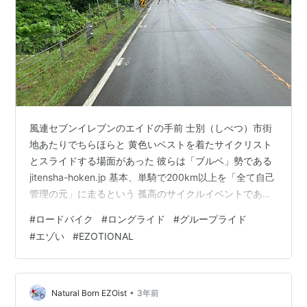
風連セブンイレブンのエイドの手前 士別（しべつ）市街
地あたりでちらほらと 黄色いベストを着たサイクリスト
とスライドする場面があった 彼らは「ブルベ」勢である
jitensha-hoken.jp 基本、単騎で200km以上を「全て自己
管理の元」に走るという 孤高のサイクルイベントである
観た事のあるオレンジのジャージが激しく手を振ってい
#
ロードバイク
#
ロングライド
#
グループライド
る 鉄夫さんだ！ こんな場所で突然のエールがあると本当
#
エゾい
#
EZOTIONAL
に嬉しいもんだ と、笑いながら走っていると またもやブ
ルベライダーを発見・・・・っ！？ O西氏ではありませ
んかっ！！ なんとこの日、O西氏がチャレンジしていた
ブルベは BRM714北海道1000km摩周湖 ちょ…
•
Natural Born EZOist
3年前