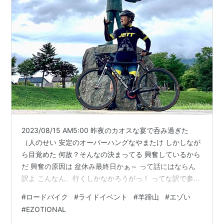
2023/08/15 AM5:00 昨夜のカオスな宴で呑み過ぎた
（人のせい 安定のオーバーハングなやまたけ しかしなが
ら目覚めた 何故？そんなの決まってる 興奮しているから
だ 興奮の原因は 盆休み最終日かぁ～ って話にはならん
訳よ こんなん、行くしかなかろうがっ！ ってな訳で参戦
準備に早朝から大興奮 お世話になったマスターS藤氏に
#
ロードバイク
#
ライドイベント
#
羊蹄山
#
エゾい
挨拶もせずに帰宅 （本当に失礼なので良い子はマネはし
#
EZOTIONAL
ないように） 車中泊の準備も慣れたモノである まぁ、ち