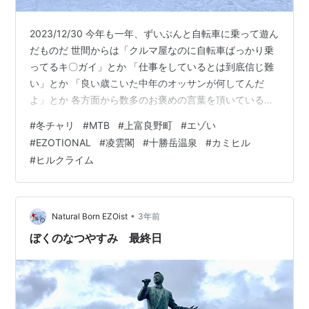
2023/12/30 今年も一年、ずいぶんと自転車に乗って遊ん
だものだ 世間からは「クルマ屋なのに自転車ばっかり乗
ってるキ〇ガイ」とか 「仕事をしているとは到底信じ難
い」とか 「良い歳こいた中年のオッサンが何してんだ
よ」とか 各方面から数多のお褒めの言葉を頂いている次
第である そんな中、今年一年を締め括るべくライドイベ
#
冬チャリ
#
MTB
#
上富良野町
#
エゾい
ントを投下！ 普通の人にとってはもはや暗号か古の書物
#
EZOTIONAL
#
凌雲閣
#
十勝岳温泉
#
カミヒル
の呪文 冬チャリしない人間にとっても、「もう手遅れで
#
ヒルクライム
すね」状態 実はこの企画、元々はやまたけ発祥ではない
ezotional.com それは4年前、FATBIKEアニキのK林さん
発信で集まった5人のオッサン 誘われた時は、正直「…
•
Natural Born EZOist
3年前
ぼくのなつやすみ 最終日