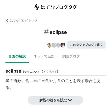
はてなブログ トップ
eclipse
このタグでブログを書く
言葉の解説
ネットで話題
関連ブログ
eclipse
(
サイエンス
)
【
えくりぷす
】
星の
掩蔽
。食。単に
日食
や
月食
のことを表す場合もあ
る。
解説の続きを読む
例：