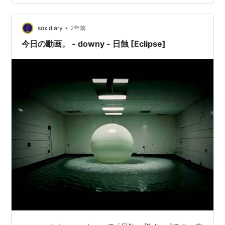
い。 知っておくと便利！今すぐ使えるeclipseのショート
カットキー一覧 | コラビィコラム
•
sox diary
2年前
今日の動画。 - downy - 日蝕 [Eclipse]