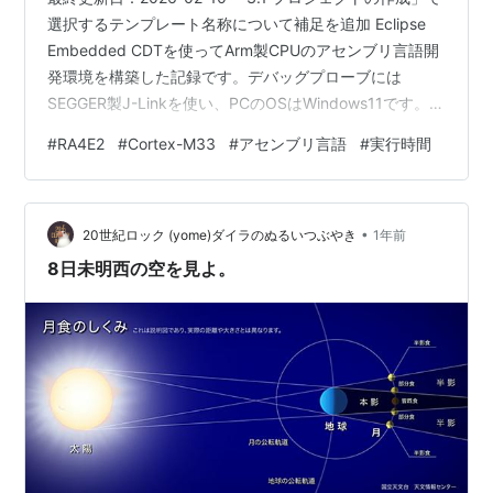
選択するテンプレート名称について補足を追加 Eclipse
Embedded CDTを使ってArm製CPUのアセンブリ言語開
発環境を構築した記録です。デバッグプローブには
SEGGER製J-Linkを使い、PCのOSはWindows11です。
約半年前に統合開発環境のSTマイクロエレクトロニクス
#
RA4E2
#
Cortex-M33
#
アセンブリ言語
#
実行時間
製STM32CubeIDEを使ってアセンブリ言語だけのプロジ
ェクト作成とデバッグを行いました。（記事のリンク）
それはアセンブリ言語だけのプロジェクトなので、コー
•
ドの自動生成機能やライブラリを使いませんでした。そ
20世紀ロック (yome)ダイラのぬるいつぶやき
1年前
うであれば、基になっているオー…
8日未明西の空を見よ。