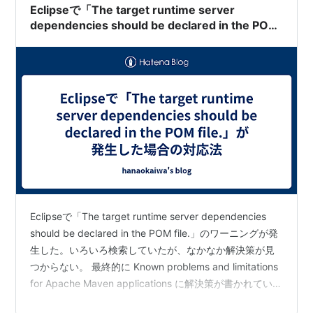
-
Eclipseで「The target runtime server
dependencies should be declared in the POM
file.」が発生した場合の対応法
*1
:
Python,PHP,Ruby,...etc
*2
:
生成を行う小さなものから、ネットワーク連携の大
きなものまで
*3
:
GUIのFoundation
*4
:
Webアプリケーション開発用にTomcatを同梱したも
のや、PHP開発環境としてセットアップ済みのものなど
*5
:
しかしこのネーミングはSunを挑発しているとして、
SunがEclipseコミュニティに参加しなかった原因にもな
ったといわれている。
Eclipseで「The target runtime server dependencies
should be declared in the POM file.」のワーニングが発
生した。いろいろ検索していたが、なかなか解決策が見
つからない。 最終的に Known problems and limitations
for Apache Maven applications に解決策が書かれていま
した。 英語では You can stop the warning for the