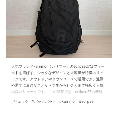
良い点は
オープンソース
であること (結果的に無料で利用でき
る点)
プラグイン開発が容易であること
*2
。Eclipseのアド
オンソフトウェアを比較的容易に開発することがで
き、また容易に組み込むことができる。また、プラ
グイン同士の親和性が高い点も魅力である
コミュニティが活発
SWTという独自のOSに依存したwidget
*3
を持ってい
人気ブランドkarrimor（カリマー）のeclipse27はフィー
て、動作が機敏
ルドを選ばず、シックなデザインと大容量が特徴のリュ
さまざまなベンダがコミュニティに参加
ックです。アウトドアやタウンユースで活用でき、通勤
Eclipseの上位版として有償のWSAD(WebSphere
や通学に最適なことから学生から社会人まで幅広く人気
Studio Application Developer)がIBMから提供され
の高いリュックです。 この記事では、eclipse27の機能を
ている。
徹底レビューします。 リュックを100種類以上使ってき
#
リュック
#
バックパック
#
karrimor
#
eclipse
た筆者が紹介します！ デイパック eclipse 27 メンズ
特定の開発環境を一つにまとめたセット
*4
での配布
Black/Black カリマー Amazon 楽天 Yahoo! 筆者のおす
もされている。
すめ度 Karrimor eclipse27の外見レビュー 正面のデザイ