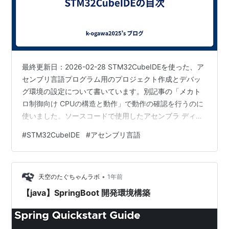
最終更新日：2026-02-28 STM32CubeIDEを使った、ア
センブリ言語プログラム用のプロジェクト作成とデバッ
グ環境の設定について書いています。別記事の「メカト
ロ制御向け CPUの構造と動作」で動作の確認を行うのに
使いました。ソースコードで使用したアセンブラ ディレ
クティブとビルドに用いたリンカースクリプトについて
#
STM32CubeIDE
#
アセンブリ言語
も書いています。 リンクのクリックでそれぞれの記事ペ
ージに移動します。 STM32CubeIDEを使ったアセンブリ
言語プロジェクトの作成とデバッグ ソースコードの説
•
明：STM32CubeIDEを使ったアセンブリ言語プロジェク
天空のたぐちゃんラボ
1年前
トの作成とデバッグ リンカースクリプトの説明：ST…
【java】SpringBoot 開発環境構築