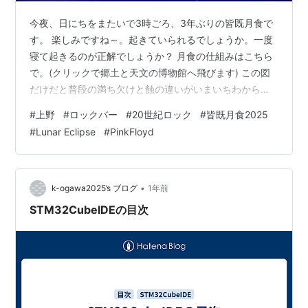
今夜、日にちをまたいで3時ごろ、3年ぶりの皆既月食で
す。 楽しみですね～。起きていられるでしょうか。一度
寝て起きるのが正解でしょうか？ 月食の仕組みはこちら
で。(クリックで郷土と天文の博物館へ飛びます) この図
だけだと普段の満ち欠けと蝕の違いがいまいちわからな
い気がするけど、平面の図だからしょうがないか。 この
#
上野
#
ロックバー
#
20世紀ロック
#
皆既月食2025
図だけ見ると毎日見れそうな気がしてしまう。 はい、で
#
Lunar Eclipse
#
PinkFloyd
は月食、英語でLunar Eclipse。 Eclipse ピンク・フロイ
ド ロック ¥255 provided courtesy of iTunes eclipseだ
けだと蝕ですが、アルバムが月(の裏側)なので月食ってこ
とでいいかなと…
•
k-ogawa2025’s ブログ
1年前
STM32CubeIDEの目次