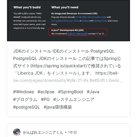
JDKのインストール IDEのインストール PostgreSQL
PostgreSQL JDKのインストール この記事ではSpring公
式サイト(https://spring.io/quickstart)で推奨されている
「Liberica JDK」をインストールします。 https://bell-
sw.com/pages/downloads/#jdk-21-lts BellSoft Liberica
JDK 環境設定パスの確認 「コマンドプロンプト」を起動
#
Windows
#
eclipse
#
SpringBoot
#
Java
して、以下コマンドを実行して、インストールしたJava
#
プログラム
#
PG
#
システムエンジニア
のバージョンが表示されることを確認。 java -version
#
postgreSQL
#
java環境構築
IDEのインストー…
•
がんばれエンジニアくん
1年前