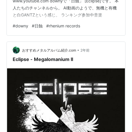
www.youtube.com downyで「日蝕」 [Eclipse]です。 本
人たちのチャンネルから。 AI動画のようで、無機と有機
と白GANTZという感じ。 ランキング参加中音楽
#
downy
#
日蝕
#
rhenium records
•
おすすめメタルアルバム紹介.com
2年前
Eclipse - Megalomanium II