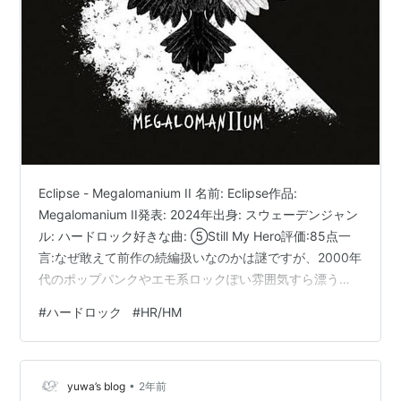
Eclipse - Megalomanium II 名前: Eclipse作品:
Megalomanium II発表: 2024年出身: スウェーデンジャン
ル: ハードロック好きな曲: ⑤Still My Hero評価:85点一
言:なぜ敢えて前作の続編扱いなのかは謎ですが、2000年
代のポップパンクやエモ系ロックぽい雰囲気すら漂うキ
ャッチーさがとても魅力的。https://t.co/h4q9k8UI6o —
#
ハードロック
#
HR/HM
おすすめメタルアルバム紹介するマン
(@OsusuMetalMan) 2024年10月3日 ランキング参加中
HM/HRランキング参加中メタル
•
yuwa’s blog
2年前