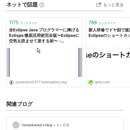
ネットで話題
もっと見る
ン・ロゴ 通気性が高いメッシュ素材の裏面 Karri…
難点は
複数バージョンのJDKがインストールされていると起
1175
788
ブックマーク
ブックマーク
動しないバージョンがある。…かなり昔のもののよう
全Eclipse Java プログラマーに捧げる
新人研修でドヤ顔で披
だが。
Eclispe 徹底活用術完全版〜Eclipseに
Eclipseのショートカット
空気を読ませて楽する術〜 -
Yamashiro0217の日記
その他
Sunが太陽であるのに、Eclipse(日食)という 意味深
な命名が行われている点も見逃すわけにはいかな
い。
*5
yamashiro0217.hatenadiary.org
qiita.com
インストール方法
Javaの道：オープンソース：Eclipse（インストー
関連ブログ
ル）
http://www.javaroad.jp/opensource/js_eclipse1.ht
m
•
hanaokaiwa's blog
4ヶ月前