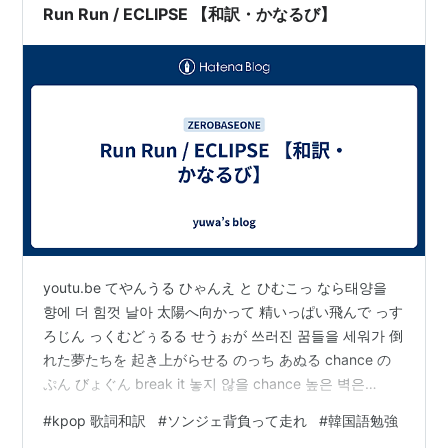
Run Run / ECLIPSE 【和訳・かなるび】
youtu.be てやんうる ひゃんえ と ひむこっ なら태양을
향에 더 힘껏 날아 太陽へ向かって 精いっぱい飛んで っす
ろじん っくむどぅるる せうぉが 쓰러진 꿈들을 세워가 倒
れた夢たちを 起き上がらせる のっち あぬる chance の
ぷん びょぐん break it 놓지 않을 chance 높은 벽은
break it 離さないチャンス 高い壁は壊して しんじゃん そ
#
kpop 歌詞和訳
#
ソンジェ背負って走れ
#
韓国語勉強
りる ったらが 심장 소릴 따라가 ハートの声に従っていく