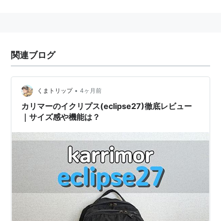
a solar eclipse
⇒
日食
a lunar eclipse
⇒
月食
a total eclipse
⇒
皆既日食
a partial eclipse
⇒ 部分日食
関連ブログ
eclipse
(
コンピュータ
)
【
えくりぷす
】
IBMのソースコード提供を祖先とする統合開発環境(
IDE
)
•
くまトリップ
4ヶ月前
のひとつ。
Java
を用いたソフトウェア開発において普
カリマーのイクリプス(eclipse27)徹底レビュー
｜サイズ感や機能は？
及して利用されているIDEのひとつであると考えられ
る。
eclipse自体開発言語がJavaということもあり、基本的
にはJava向けのIDEであるが、C++などの他の言語につ
いても開発できるような付加ソフト(CDT)が提供されて
いる。また、プラグインによって、主なスクリプト言語
*1
での開発が可能となっている。