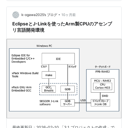
project by removing the target runtime from the
project p…
•
k-ogawa2025’s ブログ
10ヶ月前
EclipseとJ-Linkを使ったArm製CPUのアセンブ
リ言語開発環境
最終更新日：2026-02-10 「3.1 プロジェクトの作成」で