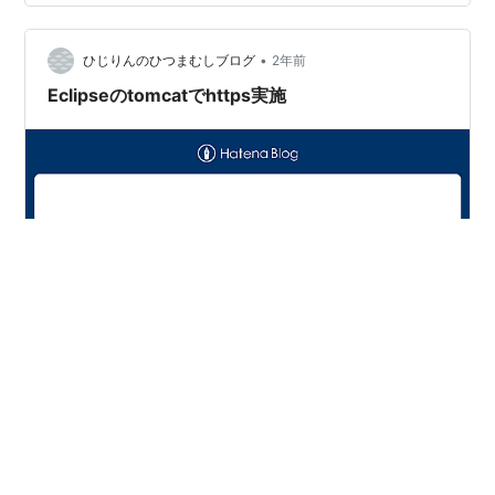
んだ Bye,bye ぬんむれ ちなんなるん Bye,bye 눈물의 지
난날은 涙で過ぎ去った日々は もうさよなら Hi きだりょ
•
うん すんがん right…
ひじりんのひつまむしブログ
2年前
Eclipseのtomcatでhttps実施
はじめに キーを作成 Eclipseのtomcat 設定 実行 はじめ
に Eclipseで、tomcat を実行する 通常は、8080のhttp
で実施されるが、httpsが必要になるケースがある キーを
作成 PreiadesのEclipseの場合、/preiades/{yyyy-