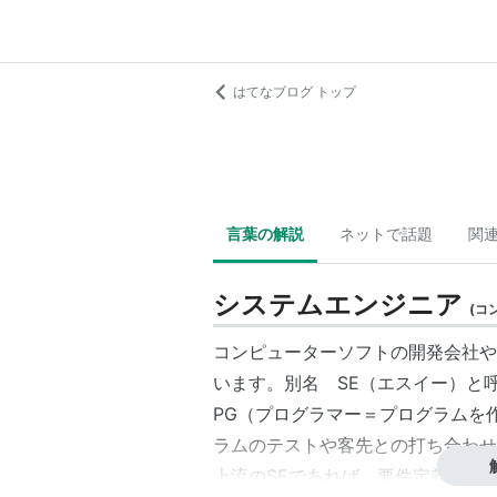
はてなブログ トップ
言葉の解説
ネットで話題
関
システムエンジニア
(
コ
コンピューターソフトの開発会社や
います。別名
SE
（エスイー）と
PG
（プログラマー＝プログラムを
ラムのテストや客先との打ち合わせ
上流の
SE
であれば、要件定義や外