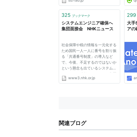
sd7lab.jp
qi
325
299
ブックマーク
システムエンジニア確保へ
大手
集団面接会 NHKニュース
アの
社会保障や税の情報を一元化する
ため国民一人一人に番号を割り振
る「共通番号制度」の導入など
で、今後、不足するのではないか
という懸念も出ているシステムエ
ンジニアを確保しようという集団
www3.nhk.or.jp
a
面接会が東京・千代田区で開かれ
ました。 コンピューターのプロ
グラムの設計などを行うシステム
エンジニアを巡っては、国民一
人...
関連ブログ