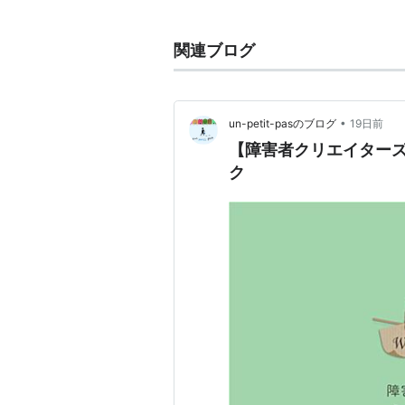
ます。
でも会社に属していれば、ただのサ
関連ブログ
•
un-petit-pasのブログ
19日前
【障害者クリエイターズ
ク