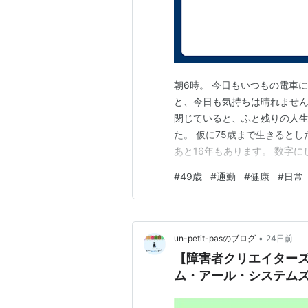
朝6時。 今日もいつもの電車
と、今日も気持ちは晴れません
閉じていると、ふと残りの人生
た。 仮に75歳まで生きるとし
あと16年もあります。 数字
を仕事に使います。 できるこ
#
49歳
#
通勤
#
健康
#
日常
とばかりではありません。 む
ほうが多い気がします。 それ
•
un-petit-pasのブログ
24日前
【障害者クリエイターズ
ム・アール・システム