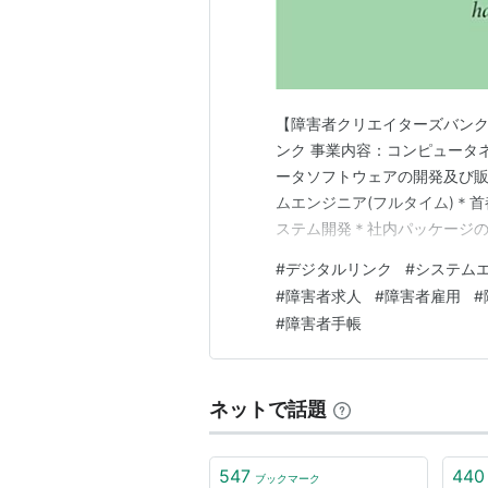
【障害者クリエイターズバンク
ンク 事業内容：コンピュータ
ータソフトウェアの開発及び販
ムエンジニア(フルタイム)＊
ステム開発＊社内パッケージ
ョン能力が必要な業務となります
#
デジタルリンク
#
システム
最寄り駅：神谷町駅ー東京都港
#
障害者求人
#
障害者雇用
#
者（障害者）のための求人をご
#
障害者手帳
ネットで話題
547
440
ブックマーク