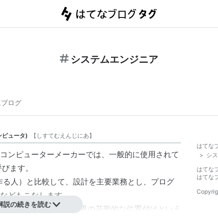
システムエンジニア
連ブログ
ンピュータ
)
【
しすてむえんじにあ
】
はてな
コンピューターメーカーでは、一般的に使用されて
>
シス
呼びます。
はてな
はてな
作る人）と比較して、設計を主要業務とし、プログ
Copyrig
などもこなします。
解説の続きを読む
部設計も実施し、この業界の花形的な位置付けといえ