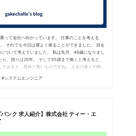
に乗って会社へ向かっています。 仕事のことを考える
。 それでも今日は運よく座ることができました。 目を
について考えていました。 私は先月、49歳になりまし
たら、残りは26年。 そして65歳まで働くと考えると、
にしてみると、意外と長いものですね。 人生の多くの時間
となら、毎日楽しく働きたい。 だけど、現実は楽しいこ
#
システムエンジニア
しろ、「今日は大変だな」「気が重いな」と感じる日の
でも、将来…
バンク 求人紹介】株式会社 ティー・エ
ズ