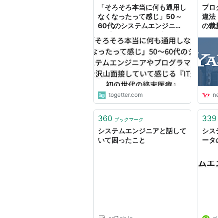
「そろそろ本当に何も通用し
プロ
なくなったって感じ」50～
違法
60代のシステムエンジニア
の裁
やプログラマーを沢山面接し
ケー
ていて感じる『IT最初の世代
スパー
の終末医療』
togetter.com
n
360
339
ブックマーク
システムエンジニアと話して
シス
いて困ったこと
ータの