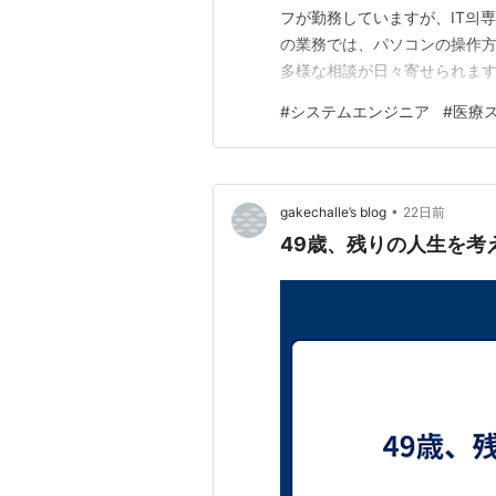
フが勤務していますが、IT의
の業務では、パソコンの操作
多様な相談が日々寄せられま
に耳を傾け、丁寧な対応を行う
#
システムエンジニア
#
医療
く、誰にでも分かりやすい表
を正確に把握することが、業務
•
gakechalle’s blog
22日前
49歳、残りの人生を考