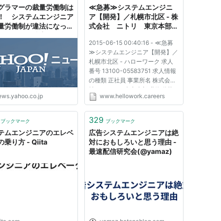
グラマーの裁量労働制は
≪急募≫システムエンジニ
！ システムエンジニア
ア【開発】／札幌市北区 - 株
量労働制が違法になった
式会社 ニトリ 東京本部
スも（今野晴貴） - エキ
（ID：13100-05583751）
2015-06-15 00:40:16 - ≪急募
ト - Yahoo!ニュース
のハローワーク求人- 北海道
≫システムエンジニア【開発】／
札幌市北区 | ハローワークの
札幌市北区 - ハローワーク 求人
求人を検索
番号 13100-05583751 求人情報
の種類 正社員 事業所名 株式会
社 ニトリ 東京本部 北海道札
ews.yahoo.co.jp
www.hellowork.careers
幌市北区「ハローワーク求人情
報」では、求職者の方々に、どこ
でも、簡単に、よりスピーディ
329
ブックマーク
ブックマーク
に、お探しの求人情報を提供する
テムエンジニアのエレベ
広告システムエンジニアは絶
ことがで...
乗り方 - Qiita
対におもしろいと思う理由 -
最速配信研究会(@yamaz)