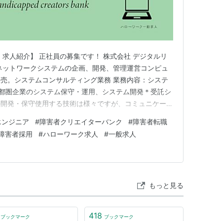
 求人紹介】 正社員の募集です！ 株式会社 デジタルリ
ネットワークシステムの企画、開発、管理運営コンピュ
売。システムコンサルティング業務 業務内容：システ
首都圏企業のシステム保守・運用、システム開発＊受託シ
の開発・保守使用する技術は様々ですが、コミュニケーシ
。 必要な経験：Excelなど基本的な操作知識 勤務地
エンジニア
#
障害者クリエイターバンク
#
障害者転職
区 【詳細問い合わせ】 アンプティパでは多数、障がい
障害者採用
#
ハローワーク求人
#
一般求人
用意していま…
もっと見る
418
ブックマーク
ブックマーク