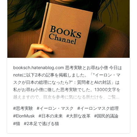
booksch.hatenablog.com 思考実験とお尋ね小僧 今日は
noteに以下2本の記事を掲載しました。「"イーロン・マ
スクが日本の総理になったら?"：質問者とAIの対話」は
私がお尋ね小僧に徹した思考実験でした。13000文字を
越えますので、目次を参考に気になる所だけを、ご覧頂
ければ幸いです。Claude 3 Opusとの会話の中で、「こ
#
思考実験
#
イーロン・マスク
#
イーロンマスク総理
れは違うなぁ」と思う箇所もありましたが、このBLOG記
#
ElonMusk
#
日本の未来
#
大胆な改革
#
国民的議論
事の肝はイーロン・マスクならば～であり、私の意見な
#
猫
#
2本足で逃げる猫
どは無駄となりますので、質問せず対話を重視させて頂
きました。どうぞ、よろしくお願い致します。 note.com