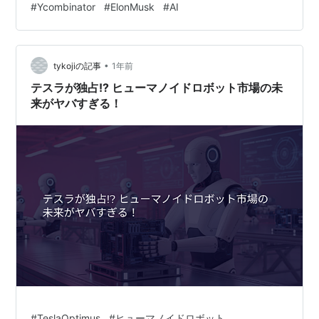
#
Ycombinator
#
ElonMusk
#
AI
語った。当時は「インターネット」という新しい概念に
挑戦することを選択し、オフィスの床に穴を開けてISPに
直接ケーブルを引くなど、リソース不足を創意工夫で乗
•
り越えた。Netscapeへの就職を試みたが採用されず、結
tykojiの記事
1年前
果的に自分で会…
テスラが独占!? ヒューマノイドロボット市場の未
来がヤバすぎる！
#
TeslaOptimus
#
ヒューマノイドロボット