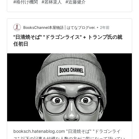
#
格付け機関
#
若林楽人
#
近藤健介
伝統へのリスペクトも深いたっちゃんには感慨深くも悔
しい日となったろう youtu.be それに引き換え、タイラー
と隼の魂が腑抜けたかの様なピッチングは一体何だった
のか。。…
•
BooksChannel本屋物語 | はてなブログver.
2年前
"日清焼そば" "ドラゴンライス" + トランプ氏の就
任初日
booksch.hatenablog.com "日清焼そば" "ドラゴンライ
ス" 以下の記事を結構な人数の方がご覧になって頂いてい