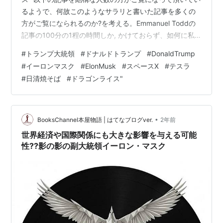
るようで、何故このようなサラリと書いた記事を多くの
方がご覧になられるのか?を考える。Emmanuel Toddの
記事の100分の1程の時間しか, かけておらず、如何に私
と一般の方との間に、大きな感覚のズレがあるのか???を
#
トランプ大統領
#
ドナルドトランプ
#
DonaldTrump
思い知る。でGoogleで「神の粉末ソース」と検索をかけ
#
イーロンマスク
#
ElonMusk
#
スペースX
#
テスラ
ると1page目に出てきて、SEOの恐ろしさを知る。しか
#
日清焼そば
#
ドラゴンライス"
し、私の記事を読んで、一人や二人の方が「ドラゴンラ
イス」を試して下さったかもしれない?? 私はこの即席料
理が大好物であり、間違いなく死ぬ…
•
BooksChannel本屋物語 | はてなブログver.
2年前
世界経済や国際関係にも大きな影響を与える可能
性??影の影の副大統領イーロン・マスク