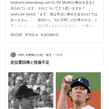
booksch.hatenablog.com ELON MUSKが舞台を去ると
言われています。それについてどう思いますか？
youtu.be Vance:「まず、彼は本当に舞台を去るわけでは
ありません。」「最初から『6か月間この仕事をやる』と
言っていた。」「彼は消えるわけでもないし、今後も定
期的に関わる。」「ワシントンに毎日いるわけじゃなく
#
DOGE
#
TESLA
#
JDVANCE
なるが、（本業があるので）それは当然。」「これまで
の貢献は素晴らしい。今後も成果が出てくるはず。」 つ
まり"まとめる"とこんな感じですね。 状態 内容 完全に去
•
る？ いいえ。去らない。 今後の関与 定期的に関与は続
PBP_＠豊穣の大地・埼玉
1年前
く（消えたりしない） 今後の活動拠点 ワシン…
定位置回帰と投資不足