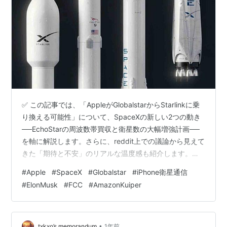
✅ この記事では、「AppleがGlobalstarからStarlinkに乗
り換える可能性」について、SpaceXの新しい2つの動き
──EchoStarの周波数帯買収と衛星数の大幅増強計画──
を軸に解説します。さらに、reddit上での議論から見えて
きた「期待と不安」のリアルな温度感も紹介します。
Appleが使う衛星通信の仕組みと現状 SpaceXが動いた
#
Apple
#
SpaceX
#
Globalstar
#
iPhone衛星通信
──17億ドルの周波数買収 15,000基のStarlink衛星
#
ElonMusk
#
FCC
#
AmazonKuiper
──「覆い尽くす」規模へ 日本ユーザーにとっての意味
──「山でもつながるiPhone」へ？ コミュニティの反応
──redditで見えた賛否 さいごに どうも、となりです。
iP…
•
txkxo’s memorandum
1年前