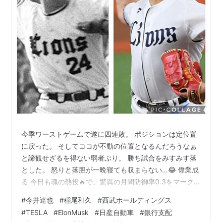
今季ワーストゲー厶で遂に四連敗。 ポジションは定位置
に戻った。 そしてココが不動の位置となるんだろうなぁ
と諦観せざるを得ない弱者ぶり。 勝ち試合をみすみす落
とした。 怒りと落胆が一晩寝ても収まらない…😂 偉業成
る 今日も魂の熱投🔥で、驚異の月間防御率0.3をマーク
したたっちゃんには本当に申し訳ないの一言に尽きる。
#
今井達也
#
稲尾和久
#
西武ホールディングス
(出所:共同通信社/ OTTO) あの鉄腕稲尾さんの記録に並ぶ
#
TESLA
#
ElonMusk
#
日産自動車
#
銀行支配
歴史に残る存在となった日に。。。 ライオンズの歴史と