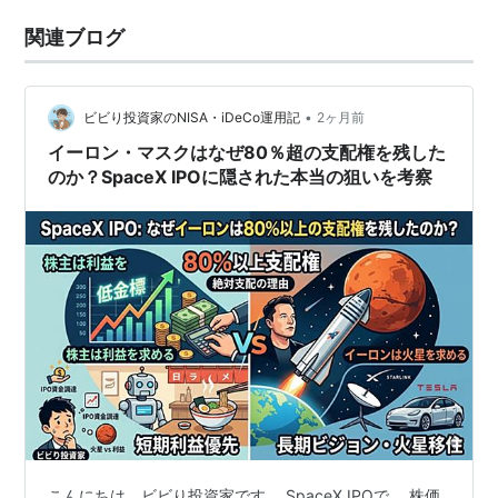
関連ブログ
•
ビビり投資家のNISA・iDeCo運用記
2ヶ月前
イーロン・マスクはなぜ80％超の支配権を残した
のか？SpaceX IPOに隠された本当の狙いを考察
こんにちは、ビビり投資家です。 SpaceX IPOで、 株価