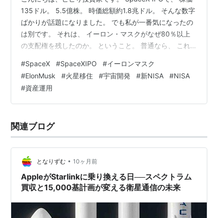
135ドル。 5.5億株。 時価総額約1.8兆ドル。 そんな数字
ばかりが話題になりました。 でも私が一番気になったの
は別です。 それは、 イーロン・マスクがなぜ80％以上
の支配権を残したのか。 ということ。 普通なら、 これ
だけ巨大なIPOです。 もっと売っても良かったはず。 資
#
SpaceX
#
SpaceXIPO
#
イーロンマスク
産も増える。 現金も手に入る。 それなのに、 なぜ支配
#
ElonMusk
#
火星移住
#
宇宙開発
#
新NISA
#
NISA
権を手放さなかったのでしょうか。 今日はその理由を考
#
資産運用
えてみます。 実は創業者は株を売りたくない まず大前提
があります。 IPOは、 創業者がお金持ちになるイベント
ではありません。 もちろん結果的にはお金持…
関連ブログ
•
となりずむ
10ヶ月前
AppleがStarlinkに乗り換える日──スペクトラム
買収と15,000基計画が変える衛星通信の未来