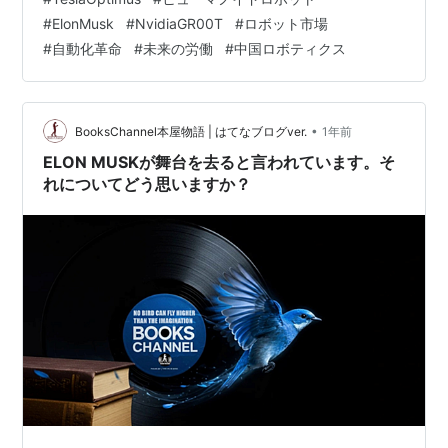
#
ElonMusk
#
NvidiaGR00T
#
ロボット市場
#
自動化革命
#
未来の労働
#
中国ロボティクス
•
BooksChannel本屋物語 | はてなブログver.
1年前
ELON MUSKが舞台を去ると言われています。そ
れについてどう思いますか？