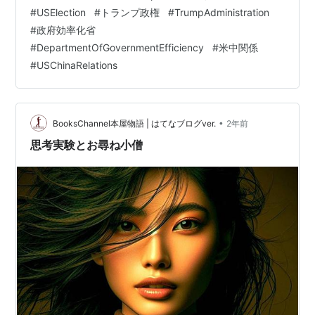
収物語から7年(正式買収から2年と8ヶ月)で、snsを抑
#
USElection
#
トランプ政権
#
TrumpAdministration
え、国家を動かす立場まで一気に駆け上ったのですか
#
政府効率化省
ら、ロードマップはこのまま最終目標 60代で米国大統領
#
DepartmentOfGovernmentEfficiency
#
米中関係
では???(もっと早いかもしれませんね) と個人的には分析
#
USChinaRelations
しています。aftenpostenでは…
•
BooksChannel本屋物語 | はてなブログver.
2年前
思考実験とお尋ね小僧