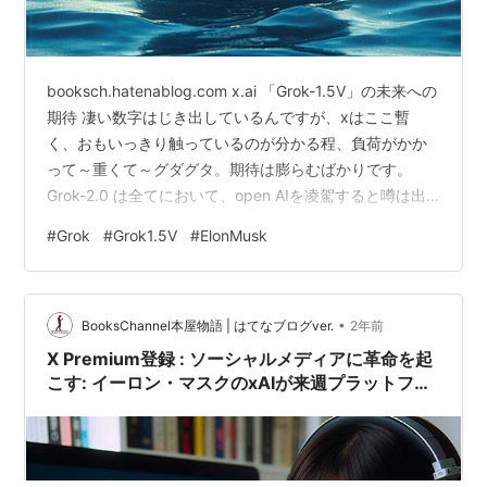
booksch.hatenablog.com x.ai 「Grok-1.5V」の未来への
期待 凄い数字はじき出しているんですが、xはここ暫
く、おもいっきり触っているのが分かる程、負荷がかか
って～重くて～グダグタ。期待は膨らむばかりです。
Grok-2.0 は全てにおいて、open AIを凌駕すると噂は出
ていますが、どうなんでしょうね???それはそうと、今日
#
Grok
#
Grok1.5V
#
ElonMusk
"claude3-opus" 使っていて、何か性能落ちているので
は???と感じました。期待の延長で、長いテキストを生成
することを望み、誤りが増えるというパターンか???とも
•
分析していますが、不具合もあるワケで微妙です。
BooksChannel本屋物語 | はてなブログver.
2年前
Grok-1.5Vの特…
X Premium登録 : ソーシャルメディアに革命を起
こす: イーロン・マスクのxAIが来週プラットフォ
ームXでGrok-1.5を公開