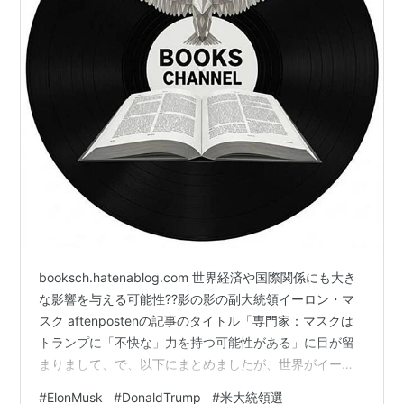
booksch.hatenablog.com 世界経済や国際関係にも大き
な影響を与える可能性??影の影の副大統領イーロン・マ
スク aftenpostenの記事のタイトル「専門家：マスクは
トランプに「不快な」力を持つ可能性がある」に目が留
まりまして、で、以下にまとめましたが、世界がイーロ
ン・マスクに注目しているということですね。Twitter買
#
ElonMusk
#
DonaldTrump
#
米大統領選