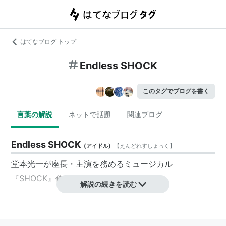
はてなブログ トップ
Endless SHOCK
このタグでブログを書く
言葉の解説
ネットで話題
関連ブログ
Endless SHOCK
(
アイドル
)
【
えんどれすしょっく
】
堂本光一
が座長・主演を務めるミュージカル
『
SHOCK
』作品。
解説の続きを読む