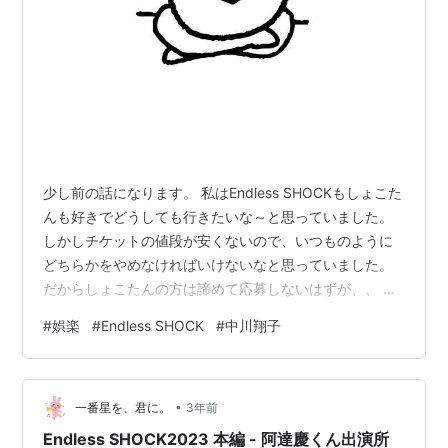
少し前の話になります。 私はEndless SHOCKもしょこた
んも好きでどうしても行きたいな～と思っていました。
しかしチケットの値段が安くないので、いつものように
どちらかをやめなければいけないなと思っていました。
だからしょこたんの方は諦めて応募しないはずが、、 今
回なんと２つとも申し込みしてしまったというとんでも
#
娯楽
#
Endless SHOCK
#
中川翔子
ないことをしてしまったので、悩んでいました。 金銭的
にはどっちか抽選落ちればいいなと思ったりして。が、
正直どっちも見たいという感情があります。 そんなこと
•
できないと思っていますが、複雑な気持ちになってしま
一番星を、君に。
3年前
いました。 もっと頑張って働いてどっちも行けるように
Endless SHOCK2023 本編 - 阿達慶くん出演所