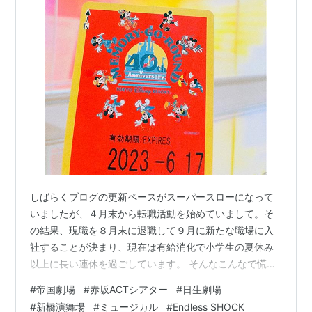
しばらくブログの更新ペースがスーパースローになって
いましたが、４月末から転職活動を始めていまして。そ
の結果、現職を８月末に退職して９月に新たな職場に入
社することが決まり、現在は有給消化で小学生の夏休み
以上に長い連休を過ごしています。 そんなこんなで慌た
だしかった４月から６月ですが、決まってた現場はもち
#
帝国劇場
#
赤坂ACTシアター
#
日生劇場
ろん落とすことなく足を運んできましたので、当日の自
#
新橋演舞場
#
ミュージカル
#
Endless SHOCK