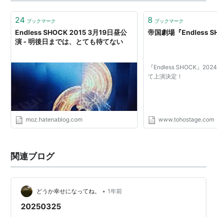
グに不用なものがたくさんあるので、少…
24
8
ブックマーク
ブックマーク
Endless SHOCK 2015 3月19日昼公
帝国劇場『Endless S
演 - 明後日までは、とても待てない
『Endless SHOCK』2
て上演決定！
moz.hatenablog.com
www.tohostage.com
関連ブログ
•
どうか幸せになってね。
1年前
20250325