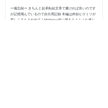
ー備忘録ー きちんと起承転結文章で書ければ良いのです
が記憶飛んでいるので自分用記録 本編は終始ヒロミツが
苦しくてもうやめて！Higher一緒に踊ろうよ！！な感じ
で完全感情移入してたからエタは楽しく見ようと思った
のにヒロミツの懺悔が辛すぎて結局泣いた。タツヤでお
話の予習はしているのに。やっぱり直接見るからか
#
Endless SHOCK
#
備忘録
な・・・きっとタツヤやショウリを生で観劇しても泣い
たと思う。 MOVE ONで出てくるときに袖を整えながら
出てきてスッとスイッチ入る(表情作る)のがかっこよすぎ