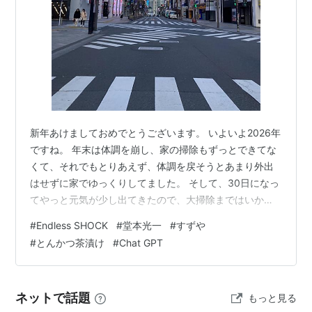
新年あけましておめでとうございます。 いよいよ2026年
ですね。 年末は体調を崩し、家の掃除もずっとできてな
くて、それでもとりあえず、体調を戻そうとあまり外出
はせずに家でゆっくりしてました。 そして、30日になっ
てやっと元気が少し出てきたので、大掃除まではいかな
いのですが、水回りをきれいにしたり、玄関、リビン
#
Endless SHOCK
#
堂本光一
#
すずや
グ、トイレを軽く掃除したり、換気扇をきれいにした
#
とんかつ茶漬け
#
Chat GPT
り、一部衣類で不要なものを片付けたりしました。 だか
ら、大掃除ではないんですけど、それでも水回り、玄関
を掃除するだけでも気持ちがとてもよくなりました。 や
ネットで話題
もっと見る
はり、掃除は大切ですね（苦手ですが・・・汗） リビン