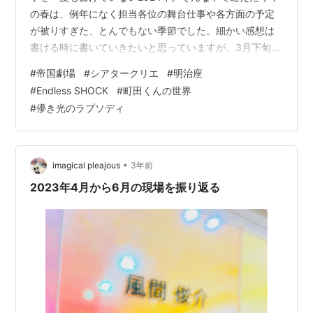
の春は、例年になく担当各位の舞台仕事や各方面の予定
が被りすぎた、とんでもない季節でした。細かい感想は
書ける時に書いていきたいと思っていますが、3月下旬か
ら5月末までのほぼ毎週現場だった2か月ちょっとを、自
#
帝国劇場
#
シアタークリエ
#
明治座
分の時系列整理のために書き出してみたいと思います。
#
Endless SHOCK
#
町田くんの世界
3月から5月の観劇記録 今後の予定
#
儚き光のラプソディ
•
imagical pleajous
3年前
2023年4月から6月の現場を振り返る