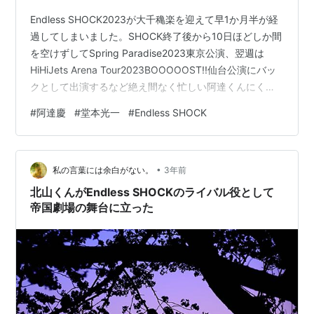
Endless SHOCK2023が大千穐楽を迎えて早1か月半が経
過してしまいました。SHOCK終了後から10日ほどしか間
を空けずしてSpring Paradise2023東京公演、翌週は
HiHiJets Arena Tour2023BOOOOOST!!仙台公演にバッ
クとして出演するなど絶え間なく忙しい阿達くんにくっ
ついてオタクも右往左往している間にどんどん時が経過
#
阿達慶
#
堂本光一
#
Endless SHOCK
し記事の新鮮さも無くなってしまいましたが、今後の自
分のために今更書き残しておきます。しかもこれは我な
がら引いてるんですけど、ダラダラ書いてたら一万字軽
•
く超えて18,000字に到達してしまいました。川島如恵留
私の言葉には余白がない。
3年前
もびっくりの長文ブログ、爆…
北山くんがEndless SHOCKのライバル役として
帝国劇場の舞台に立った