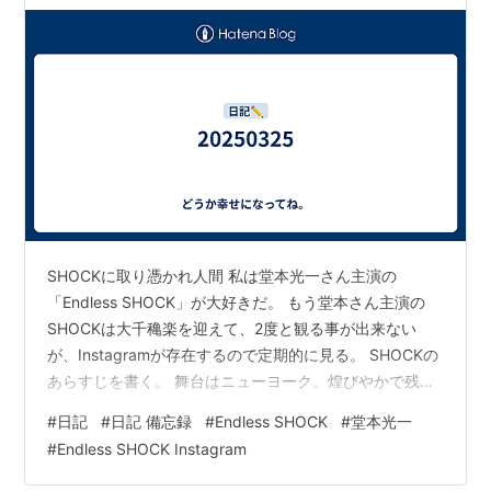
SHOCKに取り憑かれ人間 私は堂本光一さん主演の
「Endless SHOCK」が大好きだ。 もう堂本さん主演の
SHOCKは大千穐楽を迎えて、2度と観る事が出来ない
が、Instagramが存在するので定期的に見る。 SHOCKの
あらすじを書く。 舞台はニューヨーク。煌びやかで残酷
なショービジネスの世界で、常により良いショーを模索
#
日記
#
日記 備忘録
#
Endless SHOCK
#
堂本光一
し続ける若きエンターテイナー、コウイチ。 彼はカンパ
#
Endless SHOCK Instagram
ニーの仲間と共にオフ・ブロードウェイの小さな劇場で
ショーをしていた。コウイチのショーはいつも人気で、