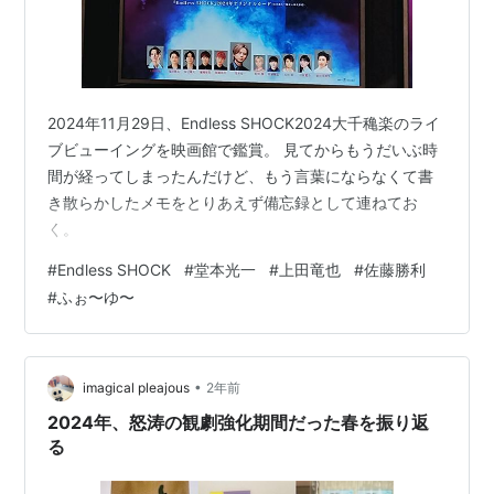
2024年11月29日、Endless SHOCK2024大千穐楽のライ
ブビューイングを映画館で鑑賞。 見てからもうだいぶ時
間が経ってしまったんだけど、もう言葉にならなくて書
き散らかしたメモをとりあえず備忘録として連ねてお
く。
#
Endless SHOCK
#
堂本光一
#
上田竜也
#
佐藤勝利
#
ふぉ〜ゆ〜
•
imagical pleajous
2年前
2024年、怒涛の観劇強化期間だった春を振り返
る