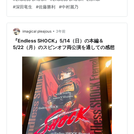
感！ 主語深田くん(リュウセイ=りゅ)と麗乃ちゃん(リ
#
深田竜生
#
佐藤勝利
#
中村麗乃
カ)、ライバルはショウリが圧倒的にLOVEなのでライバ
ルとリカのシーンについては勝利くんのみで書いてく！
主にダンス曲と好きなシーンについて🫶🏻 ・
CONTINUE（OP） 本編OPの階段の上に全員がズラッと
•
imagical pleajous
3年前
踊…
『Endless SHOCK』5/14（日）の本編＆
5/22（月）のスピンオフ両公演を通しての感想