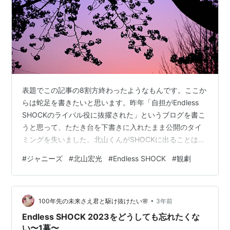
表題でこの記事の8割方終わったようなもんです。ここか
らは蛇足を書きたいと思います。昨年「自担がEndless
SHOCKのライバル役に抜擢された」というブログを書こ
うと思って、たたき台を下書きに入れたまま公開のタイ
ミングを失いました。北山くんがSHOCKに出ることは北
山担ならもちろんそうだと思うのですが、多分に漏れず
#
ジャニーズ
#
北山宏光
#
Endless SHOCK
#
観劇
わたしの中でもかなり大きなことでした。ずっと待ちわ
びていたような、オタクの戯言であってほしいような、
そんな不思議な気持ち。 北山くんがライバルやるSHOCK
•
おもしろそうすぎてめっちゃみたい。 — 🐝1️⃣🌸
100年先の未来さえ君と駆け抜けたい🌸
3年前
(@ayacy_smgo) 2021年9月8日 このツイートも内輪で話
Endless SHOCK 2023をどうしても忘れたくな
して…
い〜1幕〜