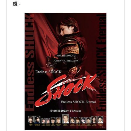
貯金しておこうかな…。 …
感 ‐