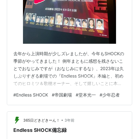
去年から上演時期が少しズレましたが、今年もSHOCKの
季節がやってきました！ 例年まともに感想を残さないこ
とでおなじみですが（おなじみにするな）、2023年は久
しぶりすぎる劇場での『Endless SHOCK』本編と、初め
てのヒロミツ＆歌穂オーナー、そして嬉しいことに本編
の約１週間後にスピンオフであるEternalを見られるとい
#
Endless SHOCK
#
帝国劇場
#
堂本光一
#
少年忍者
う条件が整いまして。記憶が抜け落ちてしまう前に、思
い出せることをここに書き残しておこうと思います。 ち
ゃんと書けてないつもりでいたけど、去年も一昨年もエ
•
タと配信or映画での本編の感想は書いてみたい！自分の
365日どきどきーん！
3年前
記憶のあてにならなさが顕著！ 2019年ぶりだった「生」
Endless SHOCK備忘録
の本編 新…