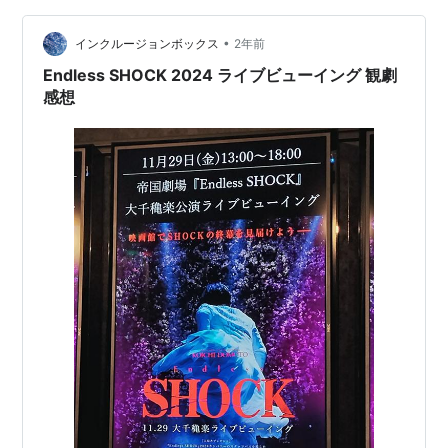
カンパニーの皆がコウイチを慕っている。 そんな生活が
続くと思っていたある日、全ては狂い出す。新聞に、コ
•
インクルージョンボックス
2年前
ウイチのショーを…
Endless SHOCK 2024 ライブビューイング 観劇
感想