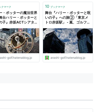
10
ックマーク
ブックマーク
ー・ポッターの魔法世界
舞台『ハリー・ポッターと呪
舞台ハリー・ポッターと
いの子』への旅②「東京メ
の子』赤坂ACTシアタ
トロ赤坂駅」 - 嵐、ゴルフ、
- 嵐、ゴルフ、ミステリー
ミステリーの日々２
々２
ashi-golf.hatenablog.jp
arashi-golf.hatenablog.jp