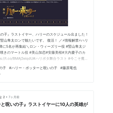
いの子』ラストイヤー、ハリーのスケジュール出ました！
竪山隼太ロンで観たいです。 復活！ ／⚡情報解禁⚡ハリ
降に5名が再集結＼ロン・ウィーズリー役 #竪山隼太ジ
何嘆きのマートル役 #美山加恋#安藤美桜#大内慶子のカ
://t.co/BMAj2eiqdU#ハリポタ舞台ラスト #今こそ魔法
.com/Voadp0a5K7 — 舞台『ハリー・ポッターと呪いの子』
の子
#
ハリー・ポッターと呪いの子
#
藤原竜也
4月16日 8月から…
ー
•
 2
7ヶ月前
と呪いの子』ラストイヤーに10人の英雄が