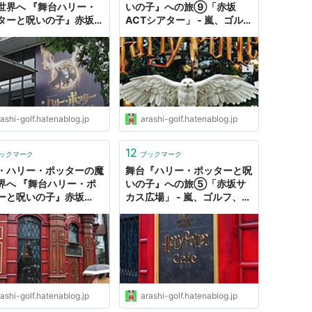
世界へ 『舞台ハリー・
いの子』への旅⑨「赤坂
ターと呪いの子』赤坂
ACTシアター」 - 嵐、ゴル
Tシアター編 - 嵐、ゴル
フ、ミステリーの日々２
ミステリーの日々２
ashi-golf.hatenablog.jp
arashi-golf.hatenablog.jp
12
ックマーク
ブックマーク
・ハリー・ポッターの魔
舞台『ハリー・ポッターと呪
界へ 『舞台ハリー・ポ
いの子』への旅⑤「赤坂サ
ーと呪いの子』赤坂
カス広場」 - 嵐、ゴルフ、ミ
Tシアター ソール・ライ
ステリーの日々２
Saul Leiter Style -
ゴルフ、ミステリーの
２
ashi-golf.hatenablog.jp
arashi-golf.hatenablog.jp