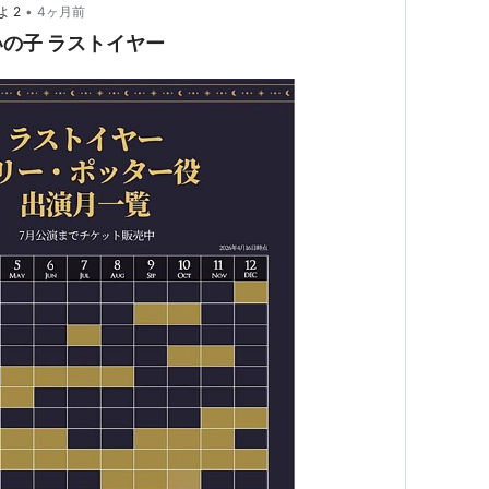
•
 2
4ヶ月前
の子 ラストイヤー