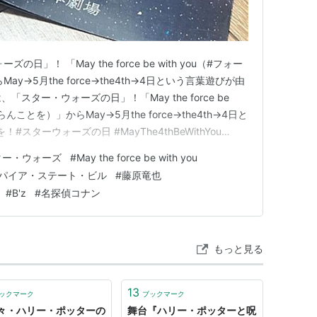
」！ 「May the force be with you（#フォー
y→5月the force→the4th→4日という言葉遊びが由
「スター・ウォーズの日」！「May the force be
らんことを）」からMay→5月the force→the4th→4日と
スターウォーズの日 #MayThe4thBeWithYou
Day #スターウォーズ #StarWars #今日は何の日…
ター・ウォーズ
#
May the force be with you
パイア・ステート・ビル
#
藤原竜也
#
B'z
#
名探偵コナン
もっと見る
13
ックマーク
ブックマーク
々・ハリー・ポッターの
舞台『ハリー・ポッターと呪