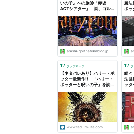
いの子』への旅⑩「赤坂
魔法
ACTシアター」 - 嵐、ゴル
ポッ
フ、ミステリーの日々２
AC
フ、
arashi-golf.hatenablog.jp
ar
12
12
ブックマーク
ブ
【ネタバレあり】ハリー・ポ
続々
ッター最新作!! 「ハリー・
法世
ポッターと呪いの子」を読ん
ッタ
だ感想
AC
ター風 
嵐、
日々
www.tedium-life.com
ar