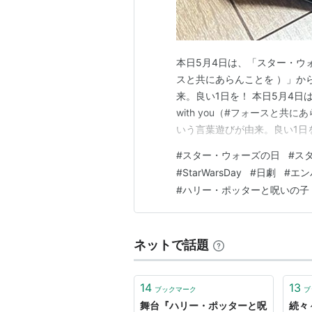
本日5月4日は、「スター・ウォーズの日
スと共にあらんことを ）」からMa
来。良い1日を！ 本日5月4日は、
with you（#フォースと共にあ
いう言葉遊びが由来。良い1日を！#
#MayThe4th #StarWars
#
スター・ウォーズの日
#
ス
#
StarWarsDay
#
日劇
#
エン
#
ハリー・ポッターと呪いの子
ネットで話題
14
13
ブックマーク
ブ
舞台『ハリー・ポッターと呪
続々