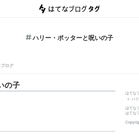
ハリー・ポッターと呪いの子
連ブログ
いの子
はてな
>
ハリ
はてな
はてな
Copyrig