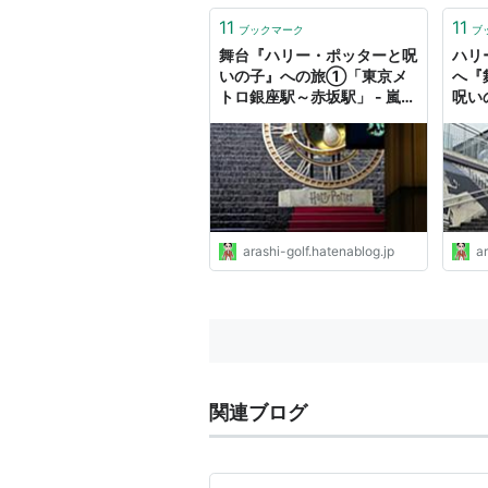
11
11
ブックマーク
ブ
舞台『ハリー・ポッターと呪
ハリ
いの子』への旅①「東京メ
へ『
トロ銀座駅～赤坂駅」 - 嵐、
呪い
ゴルフ、ミステリーの日々２
ー 
の日
arashi-golf.hatenablog.jp
ar
関連ブログ