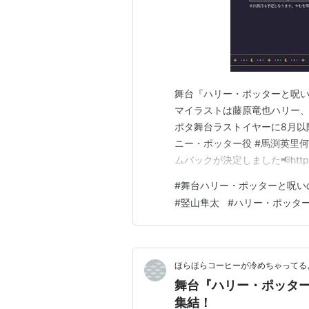
舞台『ハリー・ポッターと呪
マイラストは藤原竜也ハリー、
ポタ舞台ラストイヤーに8月以
ニー・ポッター役 #馬渕英里
ムバックが決定しました📢https
を #呪いの子 pic.twitter
#
舞台ハリー・ポッターと呪い
(@hpstagetokyo) 2026年
#
竪山隼太
#
ハリー・ポッタ
ほらほらコーヒーが冷めちゃってるよ
舞台『ハリー・ポッター
集結！