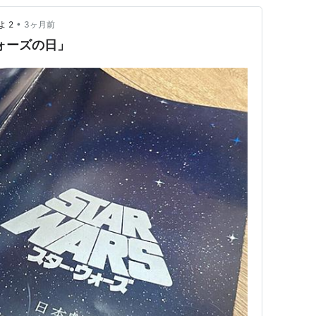
•
 2
3ヶ月前
ォーズの日」