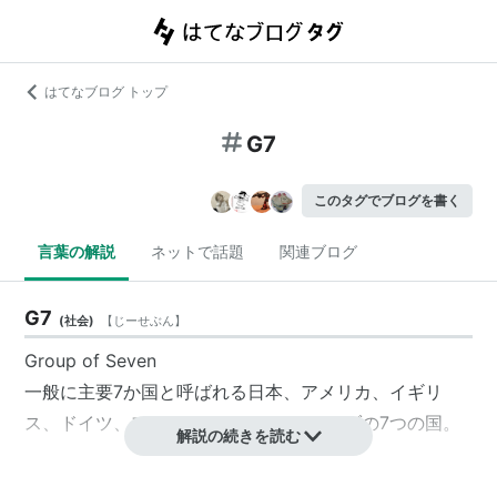
はてなブログ トップ
G7
このタグでブログを書く
言葉の解説
ネットで話題
関連ブログ
G7
(
社会
)
【
じーせぶん
】
Group of Seven
一般に主要7か国と呼ばれる
日本
、
アメリカ
、
イギリ
ス
、
ドイツ
、
フランス
、
イタリア
、
カナダ
の7つの国。
解説の続きを読む