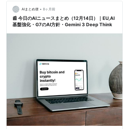
でんにわさび……魅力的な静岡土産が並ぶ中、私が選んだ
のはこの二つでした。 ① 白形傳四郎商店「有機煎茶」
•
AIまとめ便
8ヶ月前
「静岡に来たならお茶は外せ…
📰 今日のAIニュースまとめ（12月14日）｜EU,AI
基盤強化・G7のAI方針・Gemini 3 Deep Think