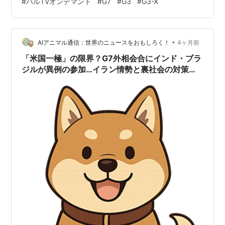
#
ハルTVオンデマンド
#
G7
#
G3
#
G3-X
じゃないですが。 ただ、G6の色違いっぽい感じもします
が。 いずせにせよ劇場に見に行こうと思っています。 ラ
ンキング参加中音楽、映画 大好き ランキング参加中goo
からきました
•
AIアニマル通信：世界のニュースをおもしろく！
4ヶ月前
「米国一極」の限界？G7外相会合にインド・ブラ
ジルが異例の参加…イラン情勢と裏社会の対策で
欧州が模索する新たな仕組み