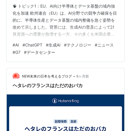
🧠 トピック1：EU、AI向け半導体とデータ基盤の域内強
化を加速 欧州連合（EU）は、AI分野での競争力確保を目
的に、半導体生産とデータ基盤の域内整備を急ぐ姿勢を
改めて示しました。背景には、生成AIの普及によって計
算資源への需要が急増する一方、その多くを米国企業や
アジアの製造拠点に依存している現状があります。EUは
#
AI
#
ChatGPT
#
生成AI
#
テクノロジー
#
ニュース
「AI法（AI Act）」による規制整備と並行して、計算イン
#
G7
#
データセンター
フラや半導体供給網を自前で確保する必要性を強調して
おり、研究開発支援や補助金政策を通じて投資を呼び込
む狙いです。これは単なる技術政策ではなく、AI時代の
産業主権をどう確立するかという経済・安全保障を含ん
•
NEW未来の日本を考えるブログ
8ヶ月前
だ動きであり、米中主導…
ヘタレのフランスはただのおバカ