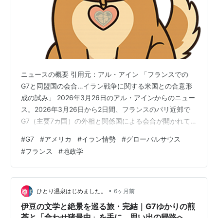
ニュースの概要 引用元：アル・アイン 「フランスでの
G7と同盟国の会合…イラン戦争に関する米国との合意形
成の試み」 2026年3月26日のアル・アインからのニュー
ス。2026年3月26日から2日間、フランスのパリ近郊で
G7（主要7カ国）の外相と関係国による会合が開かれて
います。アメリカのトランプ大統領がイランに対して軍
#
G7
#
アメリカ
#
イラン情勢
#
グローバルサウス
事的な行動を続ける姿勢を示す中、ヨーロッパの国々は
#
フランス
#
地政学
アメリカとの意見のズレを調整しようとしています。こ
の会議には、フランスの呼びかけでインドやブラジルな
どの国も参加し、世界的な問題として幅広く話し合われ
ています。 柴犬 力で全部解決しようとするのは違うと思
•
ひとり温泉はじめました。
6ヶ月前
うぞ！話し合いでしっかりル…
​伊豆の文学と絶景を巡る旅・完結｜G7ゆかりの煎
茶と「合わせ猪最中」を手に、思い出の帰路へ｜