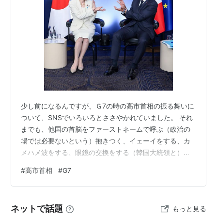
少し前になるんですが、Ｇ7の時の高市首相の振る舞いに
ついて、SNSでいろいろとささやかれていました。 それ
までも、他国の首脳をファーストネームで呼ぶ（政治の
場では必要ないという）抱きつく、イェーイをする、カ
メハメ波をする、眼鏡の交換をする（韓国大統領と）な
どの振る舞い。高市さんは、いまだに男性から嫌われな
#
高市首相
#
G7
いように昭和の女子がやっていた「しな」を作る、媚び
る、上目遣いをやっていると、海外経験豊かなある大学
教授からの指摘の動画を見ました。 英語がわかっていな
ネットで話題
もっと見る
い様子なのに、会話を自分で乗り切ろうとする。自国に