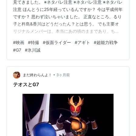
見てきました。 ※ネタバレ注意 ※ネタバレ注意 ※ネタバレ
注意 ほんとうに25年経っているんですか？ 今は平成何年
ですか？ 思わず泣いちゃいました。 正直なところ、るり
子と杵島&香川はどうだったん？とは思う。 でも主要オ
リジナルメンバーは、本当にあの頃のままであり、ちゃ
んとあの頃から今まで生きているんだなって思えるのが
#
映画
#
特撮
#
仮面ライダー
#
アギト
#
超能力戦争
凄く嬉しかったですね。 冒頭のG3とG3Xの合成具合には
#
G7
#
氷川誠
ちょっと「おお…」とはなったけど、やっぱあのG3ユニ
ットの発砲音のﾀﾞﾝｯﾀﾞﾝｯて音はやっぱ気持ちがいい。 ギ
ルアギトって名前はちょっとダサいなとは思いつつ、超
能力者は変身しないほうがなんか個性があってよかっ
•
まだ終わらんよ！
3ヶ月前
た。若干ベルト…
テオスとG7