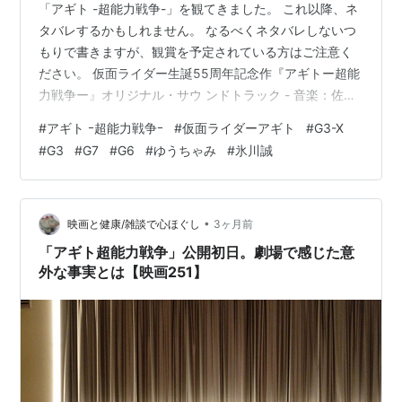
「アギト -超能力戦争-」を観てきました。 これ以降、ネ
タバレするかもしれません。 なるべくネタバレしないつ
もりで書きますが、観賞を予定されている方はご注意く
ださい。 仮面ライダー生誕55周年記念作『アギトー超能
力戦争ー』オリジナル・サウ ンドトラック - 音楽：佐橋
俊彦 アーティスト:音楽：佐橋俊彦 日本コロムビア
#
アギト ｰ超能力戦争ｰ
#
仮面ライダーアギト
#
G3-X
Amazon 結論から先に書くと、「面白かったけど、もう
#
G3
#
G7
#
G6
#
ゆうちゃみ
#
氷川誠
ちょっとやりようがあったのではないか？」という感じ
です。 「クウガ」から始まった所謂平成仮面ライダー
は、それまでの昭和の仮面ライダーとテイストが異なっ
ていたというか、悪の組織と戦うヒーロー物とはちょっ
•
映画と健康/雑談で心ほぐし
3ヶ月前
と違うというか。 それ故…
「アギト超能力戦争」公開初日。劇場で感じた意
外な事実とは【映画251】