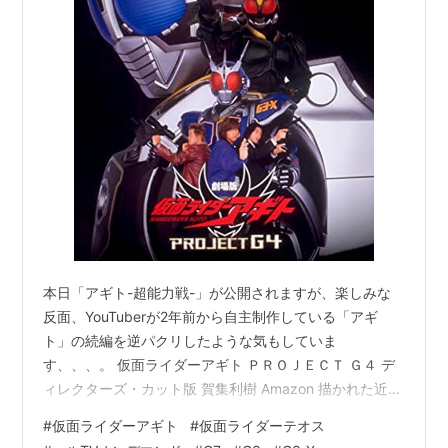
本日「アギト-超能力戦-」が公開されますが、楽しみな
反面、YouTuberが2年前から自主制作している「アギ
ト」の続編を逆パクリしたような気もしていま
す、、、。 仮面ライダーアギト ＰＲＯＪＥＣＴ Ｇ４ デ
ィレクターズ・カット版 賀集利樹 Amazon 描かれた近未
来は闇の力が心配した近未来ですし、G7も出てきます
#
仮面ライダーアギト
#
仮面ライダーテオス
し。 そのG7も自動で変身しますし。 もっともドローン