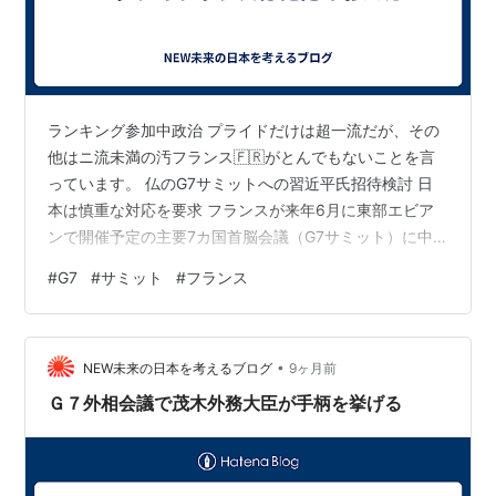
ランキング参加中政治 プライドだけは超一流だが、その
他はニ流未満の汚フランス🇫🇷がとんでもないことを言
っています。 仏のG7サミットへの習近平氏招待検討 日
本は慎重な対応を要求 フランスが来年6月に東部エビア
ンで開催予定の主要7カ国首脳会議（G7サミット）に中
国の習近平国家主席の招待を検討していることについ
#
G7
#
サミット
#
フランス
て、日本政府がフランスに懸念を伝え、慎重な対応を求
めたことが判明した。マクロン大統領は4日、北京で習氏
と会談しており、外務省幹部は「仏側がG7サミットへの
•
招待を伝えた可能性もある」と注視している。 フランス
NEW未来の日本を考えるブログ
9ヶ月前
は2003年にエビアンで開催したロシアを含むG8サミッ
Ｇ７外相会議で茂木外務大臣が手柄を挙げる
トに、中国首脳では初めて当時の胡…