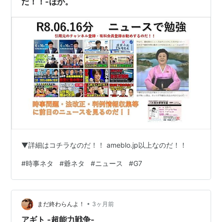
だ！！-ほか。
▼詳細はコチラなのだ！！ ameblo.jp以上なのだ！！
#
時事ネタ
#
爺ネタ
#
ニュース
#
G7
•
まだ終わらんよ！
3ヶ月前
アギト -超能力戦争-