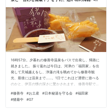
日本秘湯を守る会「福田家」宿泊記㉚ ​
16時57分。夕暮れの修善寺温泉をバスで出発し、帰路に
就きました。 振り返れば今日は、河津の「福田家」を出
発して天城越えをし、浄蓮の滝を眺めてから修善寺観
光、最後には温泉まで……。1日でこれほど濃密に遊べる
のかと、伊豆の懐の深さに驚かされます。 修善寺駅でお
土産物色。キーワードは「G7」と「猪」 バスに揺られる
#
修善寺
#
お土産
#
日本秘湯を守る会
#
福田家
こと約8分、修善寺駅に到着です。ここからは伊豆箱根駿
#
猪最中
#
G7
豆線で三島へ向かい、新幹線に乗り換えます。 電車が来
るまでの間、駅ナカのお土産屋さんをチェック。 静岡お