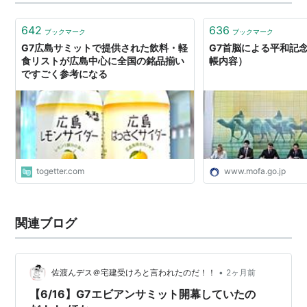
とって大切な交渉の場では正確に理解し、正確に相手に
伝えることが重要なのだが、通訳に頼ろうとし…
642
636
ブックマーク
ブックマーク
G7広島サミットで提供された飲料・軽
G7首脳による平和記
食リストが広島中心に全国の銘品揃い
帳内容）
ですごく参考になる
togetter.com
www.mofa.go.jp
関連ブログ
•
佐渡んデス＠宅建受けろと言われたのだ！！
2ヶ月前
【6/16】G7エビアンサミット開幕していたの