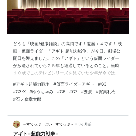
どうも「映画/健康雑談」の高岡です！還暦＋４です！ 映
画・仮面ライダー「アギト 超能力戦争」が今日、劇場公
開日を迎えました。この「アギト」という仮面ライダー
が放送されてから２５年も経過しているとのこと。当時
１０歳でこのテレビシリーズを見ていた少年が今では３
５歳になっているというこの真実。う～ん、感無量！！
#
アギト超能力戦争
#
仮面ライダーアギト
#
G3
#
G3-X
#
ゆうちゃみ
#
G6
#
G7
#
要潤
#
賀集利樹
#
石ノ森章太郎
•
～すてっぷ ばい すてっぷ～
3ヶ月前
アギト−超能力戦争−