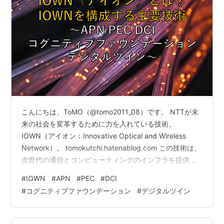
こんにちは、ToMO（@tomo2011_08）です。 NTTが未
来の社会を変革するために力を入れている技術、
IOWN（アイオン：Innovative Optical and Wireless
Network）。 tomokutchi.hatenablog.com この技術は、
次世代の通信とコンピューティングのインフラを提供
し、低消費電力、大容量、低遅延といった優れた特性を
#
IOWN
#
APN
#
PEC
#
DCI
備えています。 そこでこの記事では、IOWN（アイオン
#
コグニティブファウンデーション
#
デジタルツイン
についてや、IOWNの利点、IOWNに関連する主要技術な
どをわかりやすく解説します。 IOWNについて理解した
い方や、IT技術について興味のある方におすすめの記事