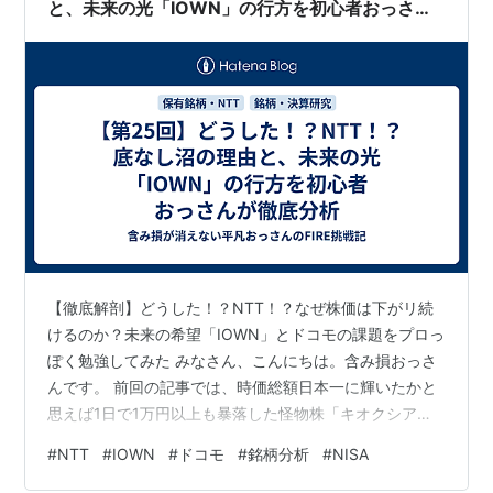
と、未来の光「IOWN」の行方を初心者おっさん
が徹底分析
【徹底解剖】どうした！？NTT！？なぜ株価は下がリ続
けるのか？未来の希望「IOWN」とドコモの課題をプロっ
ぽく勉強してみた みなさん、こんにちは。含み損おっさ
んです。 前回の記事では、時価総額日本一に輝いたかと
思えば1日で1万円以上も暴落した怪物株「キオクシア」
の分析をお届けしました。あちらは「派手な打ち上げ花
#
NTT
#
IOWN
#
ドコモ
#
銘柄分析
#
NISA
火」のような値動きですが、ひるがえって我が家のメイ
ン銘柄、**NTT（9432）**はどうでしょうか。 一言で