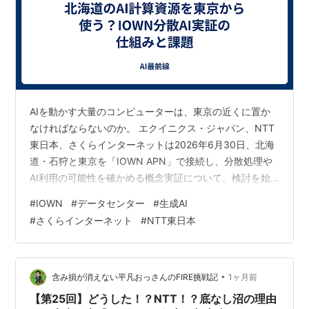
AIを動かす大量のコンピューターは、東京の近くに置か
なければならないのか。 エクイニクス・ジャパン、NTT
東日本、さくらインターネットは2026年6月30日、北海
道・石狩と東京を「IOWN APN」で接続し、分散処理や
AI利用の可能性を確かめる概念実証について、検討を始
めたと発表した。 IOWN APNは、通信経路で光の信号を
#
IOWN
#
データセンター
#
生成AI
積極的に利用し、拠点間を大容量かつ遅延の少ない状態
#
さくらインターネット
#
NTT東日本
で結ぶネットワークだ。今回の構想では、東京にある利
用者やクラウドとの接続拠点と、石狩にあるデータセン
ターの計算資源を一体的に使えるか検証する。 ただし、
現時点で発表されたのは「実証の結果」ではない。2026
•
含み損が消えない平凡おっさんのFIRE挑戦記
1ヶ月前
年後半の実施に向…
【第25回】どうした！？NTT！？底なし沼の理由