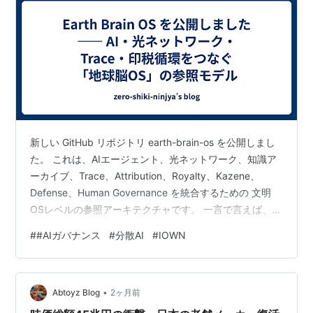
新しい GitHub リポジトリ earth-brain-os を公開しまし
た。 これは、AIエージェント、光ネットワーク、知識ア
ーカイブ、Trace、Attribution、Royalty、Kazene、
Defense、Human Governance を統合するための 文明
OSレベルの参照アーキテクチャです。 一言で言えば、
AIをニューロン、光ネットワークを神経線維、知識アー
#
#AIガバナンス
#
分散AI
#
IOWN
カイブを大脳皮質、Traceを記憶、Royaltyを価値循環、
Kazeneを呼吸、Defenseを免疫、人間ガバナンスを意識
として扱う文明OS です。 なぜ Earth Brain OS なのか 生
•
成AIの進化は、も…
Abtoyz Blog
2ヶ月前