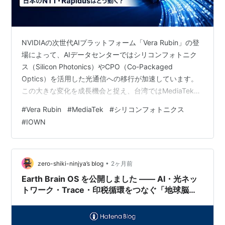
NVIDIAの次世代AIプラットフォーム「Vera Rubin」の登
場によって、AIデータセンターではシリコンフォトニク
ス（Silicon Photonics）やCPO（Co-Packaged
Optics）を活用した光通信への移行が加速しています。
この大きな変化を成長機会と捉え、台湾ではMediaTekを
はじめとするIC設計企業が光通信市場へ続々と参入。 一
#
Vera Rubin
#
MediaTek
#
シリコンフォトニクス
方、日本でもNTTのIOWN構想やRapidusの次世代半導体
#
IOWN
戦略、富士通・NECの光ネットワーク技術、古河電工・
住友電工の光部材技術が動き始めています。 NVIDIA
Vera Rubinが光通信需要を爆発的に押し上げる理由 生成
AIブ…
•
zero-shiki-ninjya’s blog
2ヶ月前
Earth Brain OS を公開しました —— AI・光ネッ
トワーク・Trace・印税循環をつなぐ「地球脳
OS」の参照モデル