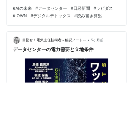
す」』という記事です。 世界中で爆発的に進化するAI。
#
AIの未来
#
データセンター
#
日経新聞
#
ラピダス
そのデータセンターが消費する電力のドカ食いを抑える
#
IOWN
#
デジタルデトックス
#
読み書き算盤
ため、従来のエアコン（空冷）から、効率のいい「水冷
式」へ切り替える技術が注目されているという内容で
す。 記事は「日本の省エネ技術、すごい！」というトー
ンで書かれていました。しかし、どうも昔からシステム
•
目指せ！電気主任技術者～解説ノート～
5ヶ月前
の裏側を気にしてしまうタチの…
データセンターの電力需要と立地条件