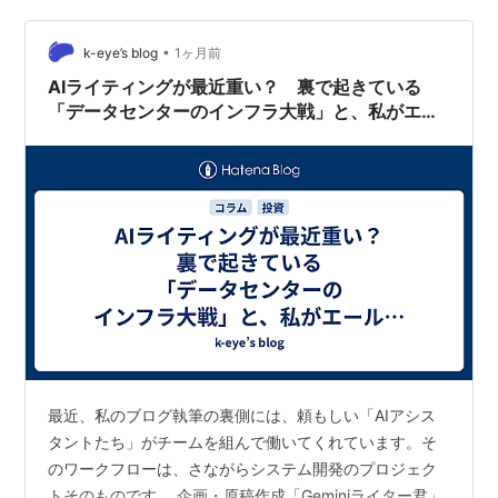
言えば、**「終わりの見えない泥沼の散歩」**です。日
•
経平均が7万円を超えようが、キオクシアがお祭り騒ぎを
k-eye’s blog
1ヶ月前
しようが、私のNTT（25,000株、含み損40万円超）はト
AIライティングが最近重い？ 裏で起きている
コトコと年初…
「データセンターのインフラ大戦」と、私がエー
ルを送る理由【k-eye】26/06/27
最近、私のブログ執筆の裏側には、頼もしい「AIアシス
タントたち」がチームを組んで働いてくれています。そ
のワークフローは、さながらシステム開発のプロジェク
トそのものです。 企画・原稿作成「Geminiライター君」