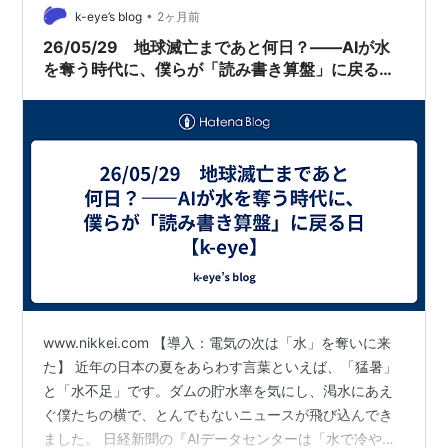
になりま…
•
k-eye’s blog
2ヶ月前
26/05/29 地球滅亡まであと何日？――AIが水
を奪う時代に、僕らが「読み書き算盤」に戻る日
【k-eye】
www.nikkei.com 【導入：電気の次は「水」を奪いに来
た】 近年の日本の夏をあらわす言葉といえば、「猛暑」
と「水不足」です。ダムの貯水率を気にし、渇水にあえ
ぐ僕たちの横で、とんでもないニュースが飛び込んでき
ました。 日経新聞の『AIデータセンターは「水で冷や