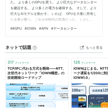
た。 より多くのGPUを買う。 より巨大なデータセンター
を建設する。 より多くの電力を確保する。 そして、より
巨大なAIモデルを動かす。 いわば、 GPUを大量に所有し
た企業が勝つ。 これがAI時代の常識だった。 しかし
2026年、この単純な方程式が少しずつ崩れ始めている。
#
#GPU
#
IOWN
#
APN
#
データセンター
一方では、Metaが余剰AI計算能力を外部へ販売するクラ
ウド事業を検討していると報じられた。計画はまだ開発
段階で変更の可能性もあるが、少なくとも「巨大企業が
ネットで話題
もっと見る
確保した計算能力を自社利用だけでなく外販する」とい
う動きが現れている。 そして日本では、まったく別の方
向から興味深い…
317
126
ブックマーク
ブックマーク
TCP/IPに代わる方式を開発――NTT、
IOWNはじまる。NT
次世代ネットワーク「IOWN構想」の
ーク遅延を1/200に削
技術開発ロードマップ
IOWN1.0」