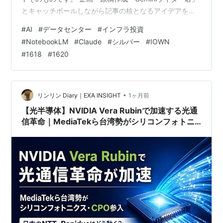
とキャッチボールしながら記事の核となるアイデアを詰
め、そのまま一気に原稿まで仕上げてもらう。 構成・校
#
AI
#
データセンター
#
インフラ投資
正「NotebookLMデバッグ君」へバトンタッチ。当ブロ
#
NotebookLM
#
Claude
#
シルバー
#
IOWN
グ秘伝の「原稿デバッグリスト30」をベースに、文章の
#
1618
#
1620
構成や矛盾をビシッと修正してもらう。 推敲・仕上げ
「Claude君」に読み込ませ、表現を丁寧に化粧直し。 パ
ッケージング（リリース）再び「Gemini君」に戻って、
ハッシュタグの…
•
リンリン Diary｜EXA INSIGHT
1ヶ月前
【光半導体】NVIDIA Vera Rubinで加速する光通
信革命｜MediaTekら台湾勢がシリコンフォトニ
クス参入、NTTはどう動くのか？