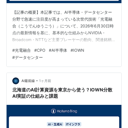
【記事の概要】本記事では、AI半導体・データセンター
分野で急速に注目度が高まっている次世代技術「光電融
合（こうでんゆうごう）」について、2026年6月30日時
点の最新情報を基に、基本的な仕組みからNVIDIA・
Broadcom・NTTなど主要プレーヤーの動向、関連銘柄
の株式市場での評価までを、図表を交えてわかりやすく
#
光電融合
#
CPO
#
AI半導体
#
IOWN
解説します。 目次 概要光電融合とは？基本の仕組みをわ
#
データセンター
かりやすく解説なぜ今、光電融合が注目されているのか
光電融合を支える3つの主要技術海外勢の最新動向
（NVIDIA・Broadcom・Marvellなど）日本勢の最新動向
（NTTのIOWN構想・ラピダスなど）光電融合のメリッ
•
AI最前線
1ヶ月前
ト・デメ…
北海道のAI計算資源を東京から使う？IOWN分散
AI実証の仕組みと課題