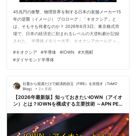
45兆円の衝撃、物理世界を制する日本の老舗メーカー15
年の逆襲（イメージ） プロローグ：「キオクシア」と
は、そもそも何者なのか？ 2026年6月3日、東京株式市
場で、日本の経済史に刻まれるレベルの大逆転劇が記録
された。 半導体メモリー大手、キオクシアホールディン
グスの時価総額が、取引時間中に一時45兆円を突破。ト
#
キオクシア
#
半導体
#
IOWN
#
大熊町
ヨタ自動車を一時上回り、国内上場企業で2位に浮上する
#
ダイヤモンド半導体
場面が見られた。 ただし、ここで押さえておくべき文脈
がある。その2日前の6月1日、ソフトバンクグループがト
ヨタの22年半にわたる時価総額トップの座を奪い、国内
社畜から投資だけで経済的自立（FIRE）を目指す（ToMO
首位に立っていた。ソフトバンクG・キオクシア・トヨタ
•
Blog）
2ヶ月前
という3強が激しく入れ替…
【2026年最新版】知っておきたいIOWN（アイオ
ン）とは？IOWNを構成する主要技術 ～APN PEC
DCI コグニティブファウンデーション デジタルツ
イン～