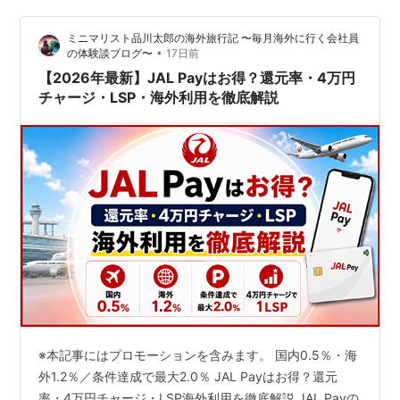
です。 結論：「マイルが貯まるから必ず得」ではありま
ミニマリスト品川太郎の海外旅行記 〜毎月海外に行く会社員
せん…
•
の体験談ブログ〜
17日前
【2026年最新】JAL Payはお得？還元率・4万円
チャージ・LSP・海外利用を徹底解説
※本記事にはプロモーションを含みます。 国内0.5％・海
外1.2％／条件達成で最大2.0％ JAL Payはお得？還元
率・4万円チャージ・LSP海外利用を徹底解説 JAL Payの