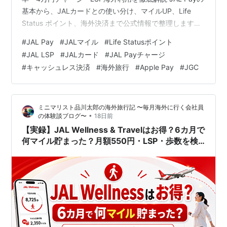
基本から、JALカードとの使い分け、マイルUP、Life
Status ポイント、海外決済まで公式情報で整理します。
制度・キャンペーン確認日：2026年7月 JAL Payは、
#
JAL Pay
#
JALマイル
#
Life Statusポイント
JALマイレージバンクアプリで使える年会費無料のプリペ
#
JAL LSP
#
JALカード
#
JAL Payチャージ
イド決済です。通常還元は国内0.5％・海外1.2％。2026
#
キャッシュレス決済
#
海外旅行
#
Apple Pay
#
JGC
年からのマイルUPプログラムで条件を重ねると、国内最
大1.8％・海外最大2.0％になります。 ただし「いつでも
最大還元」ではあり…
ミニマリスト品川太郎の海外旅行記 〜毎月海外に行く会社員
•
の体験談ブログ〜
18日前
【実録】JAL Wellness & Travelはお得？6カ月で
何マイル貯まった？月額550円・LSP・歩数を検
証