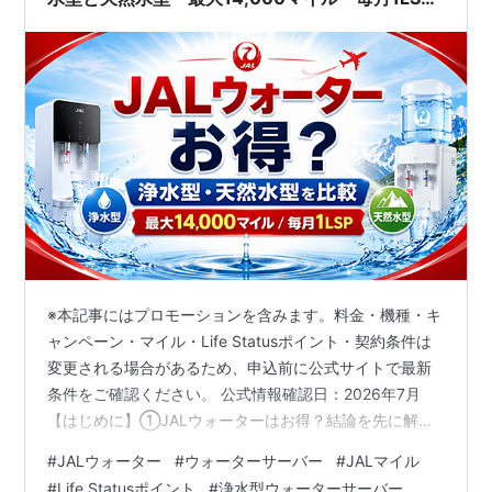
を比較
※本記事にはプロモーションを含みます。料金・機種・キ
ャンペーン・マイル・Life Statusポイント・契約条件は
変更される場合があるため、申込前に公式サイトで最新
条件をご確認ください。 公式情報確認日：2026年7月
【はじめに】①JALウォーターはお得？結論を先に解説
JALウォーターは、もともとウォーターサーバーを利用し
#
JALウォーター
#
ウォーターサーバー
#
JALマイル
たいJALマイラーには有力です。月額2,380円からの浄水
#
Life Statusポイント
#
浄水型ウォーターサーバー