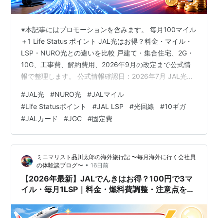
※本記事にはプロモーションを含みます。 毎月100マイル
＋1 Life Status ポイント JAL光はお得？料金・マイル・
LSP・NURO光との違いを比較 戸建て・集合住宅、2G・
10G、工事費、解約費用、2026年9月の改定まで公式情
報で整理します。 公式情報確認日：2026年7月 JAL光
は、対象回線を使いながら毎月100マイルと1 LSPを積め
#
JAL光
#
NURO光
#
JALマイル
るJMB会員向けサービスです。固定回線を長く使うJAL
#
Life Statusポイント
#
JAL LSP
#
光回線
#
10ギガ
マイラーには候補ですが、通常NURO光の現金特典や他
#
JALカード
#
JGC
#
固定費
社のスマホセット割より必ず安いわけではありません。
結論を出すには、月額だけでなく3年間の総支払額、工事
費残債、解約条件、提供エリアを比較…
ミニマリスト品川太郎の海外旅行記 〜毎月海外に行く会社員
•
の体験談ブログ〜
16日前
【2026年最新】JALでんきはお得？100円で3マ
イル・毎月1LSP｜料金・燃料費調整・注意点を解
説