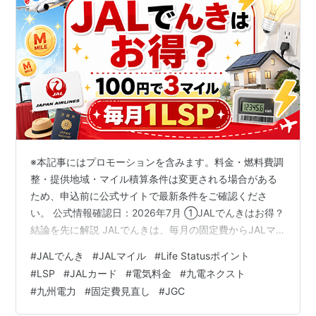
※本記事にはプロモーションを含みます。料金・燃料費調
整・提供地域・マイル積算条件は変更される場合がある
ため、申込前に公式サイトで最新条件をご確認くださ
い。 公式情報確認日：2026年7月 ①JALでんきはお得？
結論を先に解説 JALでんきは、毎月の固定費からJALマ
イルとLife Statusポイントを積み上げたい人に向く電力
#
JALでんき
#
JALマイル
#
Life Statusポイント
サービスです。現在受付中のJALでんきB/Cなら、対象と
#
LSP
#
JALカード
#
電気料金
#
九電ネクスト
なる電気料金100円につき3マイル。さらにJALカードの
#
九州電力
#
固定費見直し
#
JGC
ショッピングマイル・プレミアム加入者が同カードで支
払えば、決済分を含めて100円につき最大4マイルが目安