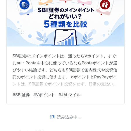
SBI証券のメインポイントは、迷ったらVポイント、すで
にau・Pontaを中心に使っているならPontaポイントが選
びやすい結論です。どちらもSBI証券で国内株式や投資信
託のポイント投資に使えます。 dポイントとPayPayポイ
ントは、SBI証券でポイント投資をせず、日常の支払いに
使うポイントを1種類に集約したい人向けです。JALのマ
#
SBI証券
#
Vポイント
#
JALマイル
イルは付与率がほかのポイントの0.5倍なので、特典航空
券などで1マイルを2円相当以上の価値で使える見込みが
ある人に限って候補にすると判断しやすくなります。 結
読み込み中…
論：この基準で選べば迷いにくい Vポイント：三井住友
カード・Oliveを使う人、ポイントを株や投資信託へ戻…