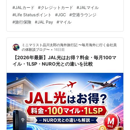
すすめ？普通・CLUB-A・ゴールド・プラチナを徹底比較
#
JALカード
#
クレジットカード
#
JALマイル
年会費だけで選ぶと、還元率・搭乗ボーナス・ラウンジ
#
Life Statusポイント
#
JGC
#
空港ラウンジ
のどこかで損をしやすくなります。年間利用額と旅行ス
#
旅行保険
#
JAL Pay
#
マイル
タイルから、あなたに合う一枚を判断できるように比較
しました。 未保有カードの体験談は作らず、JALカード
公式の2026年7月時点の条件を基に比較しています。
ミニマリスト品川太郎の海外旅行記 〜毎月海外に行く会社員
2,200円…
•
の体験談ブログ〜
16日前
【2026年最新】JAL光はお得？料金・毎月100マ
イル・1LSP・NURO光との違いを比較