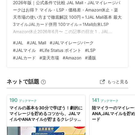
2026年版｜公式条件で比較 JAL Mall・JALマイレージパ
ークはお得？ マイル・LSP・価格差・Amazon休止・楽
天市場の使い方まで徹底解説 100円＝1JAL Mall基本 最大
3マイルJALカード併用 100マイル＝1Mall由来LSP
Amazon休止2026年6月〜 この記事の目次 1．JAL
Mall・JALマイレージパークはお得？結論 2．JAL Mallと
#
JAL
#
JAL Mall
#
JALマイレージパーク
は？ 3．JALマイレージパークとは？ 4．JAL MallとJAL
#
JALマイル
#
Life Status ポイント
#
LSP
マイレージパークの違い 5．JAL Mallで何マイル貯ま
#
JALカード
#
楽天市場
#
Amazon
#
通販
る？ 6．JAL Mallで何LSP貯まる？ 7．JALカード決済分
とLSPを二重に進められ…
ネットで話題
もっと見る
190
141
ブックマーク
ブックマーク
マイルの基本を30分で学ぼう！劇的に
陸マイラーのマイレージ
マイレージを貯めるコツから、JALマ
ANA,JALマイルを
イルやANAマイルが貯まるクレジット
ード
カードまでを徹底解説。 - クレジット
カードの読みもの