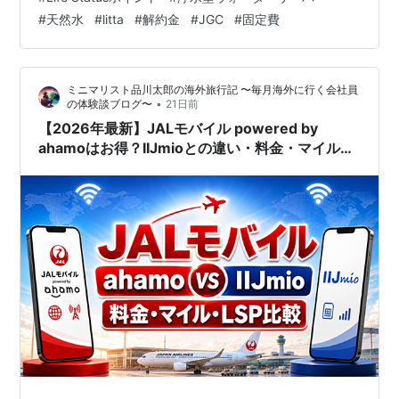
型と、月24L・4,082円からの天然水型があり、通常の新
#
天然水
#
litta
#
解約金
#
JGC
#
固定費
規契約で最大14,000マイル、毎月最大300マイル、条件
達成月に1LSPが貯まります。 結論：料金を抑えるなら浄
水型、天然水の味や備蓄性を重視するなら天然…
ミニマリスト品川太郎の海外旅行記 〜毎月海外に行く会社員
•
の体験談ブログ〜
21日前
【2026年最新】JALモバイル powered by
ahamoはお得？IIJmioとの違い・料金・マイル・
LSPを徹底比較