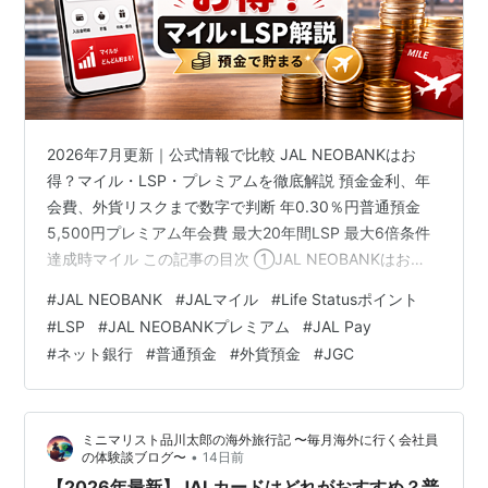
2026年7月更新｜公式情報で比較 JAL NEOBANKはお
得？マイル・LSP・プレミアムを徹底解説 預金金利、年
会費、外貨リスクまで数字で判断 年0.30％円普通預金
5,500円プレミアム年会費 最大20年間LSP 最大6倍条件
達成時マイル この記事の目次 ①JAL NEOBANKはお
得？結論を先に解説 ②JAL NEOBANKとは？ ③JAL
#
JAL NEOBANK
#
JALマイル
#
Life Statusポイント
NEOBANKでマイルを貯める方法 ④円普通預金で何マイ
#
LSP
#
JAL NEOBANKプレミアム
#
JAL Pay
ル貯まる？ ⑤外貨普通預金で何マイル貯まる？ ⑥JAL
#
ネット銀行
#
普通預金
#
外貨預金
#
JGC
NEOBANKでLSPを貯める方法 ⑦JAL NEOBANKプレミ
アムとは？ ⑧プレミアムの年会費は元が取れる？ ⑨預
金残高別にプレミ…
ミニマリスト品川太郎の海外旅行記 〜毎月海外に行く会社員
•
の体験談ブログ〜
14日前
【2026年最新】JALカードはどれがおすすめ？普