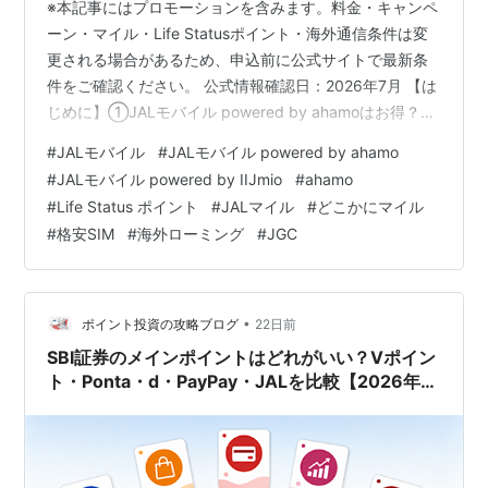
※本記事にはプロモーションを含みます。料金・キャンペ
ーン・マイル・Life Statusポイント・海外通信条件は変
更される場合があるため、申込前に公式サイトで最新条
件をご確認ください。 公式情報確認日：2026年7月 【は
じめに】①JALモバイル powered by ahamoはお得？結
論を先に解説 JALモバイル powered by ahamoは、通常
#
JALモバイル
#
JALモバイル powered by ahamo
ahamoと同じ月額2,970円・30GB・5分以内の国内通話
#
JALモバイル powered by IIJmio
#
ahamo
無料で、毎月125マイルや年1回の「どこかにマイル」特
#
Life Status ポイント
#
JALマイル
#
どこかにマイル
典を利用できます。海外旅行が多いJAL利用者には有力で
#
格安SIM
#
海外ローミング
#
JGC
すが、既存ahamo利用者やドコモからのプラン変更者は
毎月1LSPの対…
•
ポイント投資の攻略ブログ
22日前
SBI証券のメインポイントはどれがいい？Vポイン
ト・Ponta・d・PayPay・JALを比較【2026年
版】