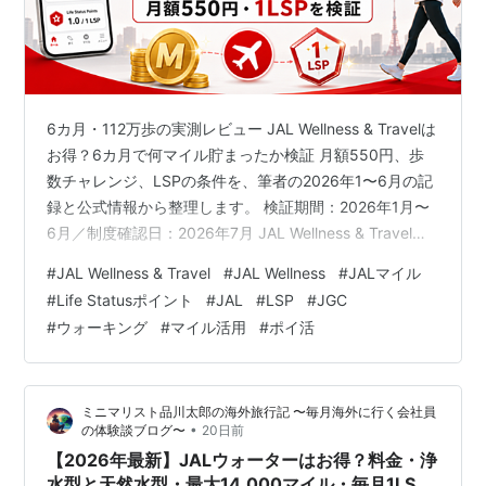
6カ月・112万歩の実測レビュー JAL Wellness & Travelは
お得？6カ月で何マイル貯まったか検証 月額550円、歩
数チャレンジ、LSPの条件を、筆者の2026年1〜6月の記
録と公式情報から整理します。 検証期間：2026年1月〜
6月／制度確認日：2026年7月 JAL Wellness & Travelを
実際に6カ月利用した結果は、合計1,117,940歩、獲得887
#
JAL Wellness & Travel
#
JAL Wellness
#
JALマイル
マイルでした。月平均は約186,323歩・約148マイル。健
#
Life Statusポイント
#
JAL
#
LSP
#
JGC
康のために歩く習慣へJALマイルとLife Status ポイント
#
ウォーキング
#
マイル活用
#
ポイ活
（LSP）を上乗せできる一方、マイルだけで月額料金の
元を取れるかは、1マイルを何円相当…
ミニマリスト品川太郎の海外旅行記 〜毎月海外に行く会社員
•
の体験談ブログ〜
20日前
【2026年最新】JALウォーターはお得？料金・浄
水型と天然水型・最大14,000マイル・毎月1LSP