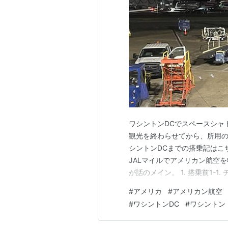
ワシントンDCでスペースシャ
観光を終わらせてから、所用の
シントンDCまでの搭乗記はこちら。 
JALマイルでアメリカン航空
が話のメイン。 1. 搭乗前1-1.
ナルド・レーガン・ワシントン・ナショ
#
アメリカ
#
アメリカン航空
夜乗り継ぎ＠シャーロット・ダグラ
#
ワシントンDC
#
ワシントン