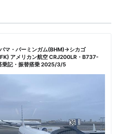
命の中心地として有名。1998年にはG8のサミット
FC
（Aston Villa F.C.）」 と 「
バーミンガム・シ
.C.）」 の本拠地でもある。
アラバマ・バーミンガム(BHM)→シカゴ
FK) アメリカン航空 CRJ200LR・B737-
サービス業
乗記・振替搭乗 2025/3/5
）、
フランクフルト
（ドイツ）、
シカゴ
（アメリカ
、
ライプツィヒ
（ドイツ）、
ヨハネスブルク
（南ア