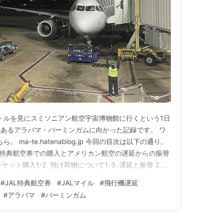
トルを見にスミソニアン航空宇宙博物館に行くという1日
あるアラバマ・バーミンガムに向かった記録です。 ワ
ma-te.hatenablog.jp 今回の目次は以下の通り。
を特典航空券での購入とアメリカン航空の遅延からの振替
 チケット購入1-2. 預け荷物について1-3. 遅延と振替 2. ロ
ナル空港(DCA) 3. AA3365便 DCA→CLT 4. 深
#
JAL特典航空券
#
JALマイル
#
飛行機遅延
ス空港(CLT) 5.…
#
アラバマ
#
バーミンガム