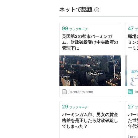
ネットで話題
99
47
ブックマーク
ブ
英国第2の都市バーミンガ
職場
ム、財政破綻受け中央政府の
ミン
管理下に
ーミ
か？
ャグ
あっ
jp.reuters.com
t
29
27
ブックマーク
ブ
バーミンガム市、男女の賃金
バー
格差を是正したら財政破綻し
た世
てしまった？
年代
ハン
Luncu
判明