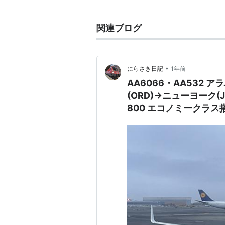
昔からの交通の要所であり、産業革
が開かれた。
関連ブログ
サッカークラブ 「
アストン・ヴィラ
ティFC
（Birmingham City F
•
にらさき日記
1年前
人口 ： 101万人 （2005年）
AA6066・AA532 
面積 ： 267.8平方km
(ORD)→ニューヨーク(J
主要産業 ： 重工業、金融業、
800 エコノミークラス搭
姉妹都市 ：
リヨン
（フランス
合衆国）、
ミラノ
（イタリア）
フリカ共和国）