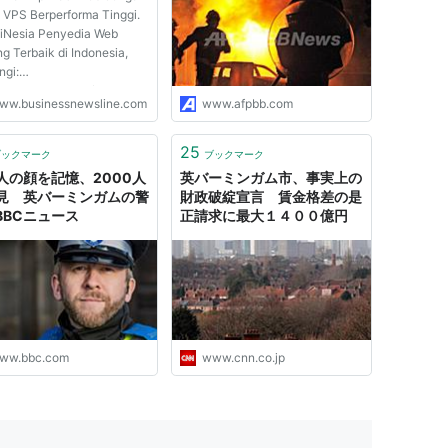
 VPS Berperforma Tinggi.
Nesia Penyedia Web
g Terbaik di Indonesia,
ngi:
omainesia.com/hosting
ww.businessnewsline.com
www.afpbb.com
 Daftarkan Nama Domain
n Mudah, Kunjungi:
domainesia.com/domain
25
ブックマーク
ブックマーク
人の顔を記憶、2000人
英バーミンガム市、事実上の
見 英バーミンガムの警
財政破綻宣言 賃金格差の是
 BBCニュース
正請求に最大１４００億円
ww.bbc.com
www.cnn.co.jp