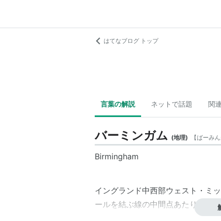
はてなブログ トップ
言葉の解説
ネットで話題
関
バーミンガム
(
地理
)
【
ばーみん
Birmingham
イングランド中西部ウェスト・ミッ
ール
を結ぶ線の中間点あたりに位置
市である。