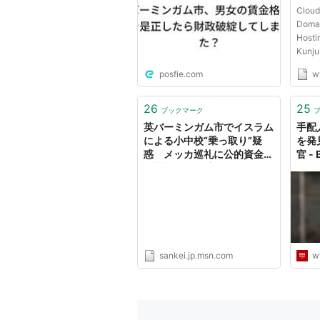
Cloud
Domai
Hostin
Kunju
www.d
posfie.com
w
Cek &
denga
www.
26
25
ブックマーク
英バーミンガム市でイスラム
手配
による小中校“乗っ取り”疑
を発
惑 メッカ巡礼に公的資金な
官 -
ど議論 - MSN産経ニュース
sankei.jp.msn.com
w