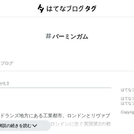
バーミンガム
連ブログ
がむ
】
はてな
はてな
はてな
Copyrig
ドランズ地方にある工業都市。
ロンドン
と
リヴァプ
し、人口は約101万人で
ロンドン
に次ぐ英国第2の都
解説の続きを読む