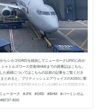
からシカゴ(ORD)を経由してニューヨーク(JFK)に向か
・シャトルズワース空港(BHM)までの搭乗記はこちら。
jp 今回搭乗した経緯についてはこちらの以前の記事をご覧くださ
g.jp 軽くまとめると、ブリティッシュエアウェイズのA380に乗
)→ダラス(DFW)→ロンドン(LHR)→パリ(CDG)でチ
遅延のせいでバーミンガム(BHM)→シカゴ(ORD)→ニ
ニューヨーク
#
JFK
#
ORD
#
BHM
#
バーミンガム
)になったとい…
#
B737-800