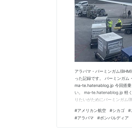
アラバマ・バーミンガム(BHM)
った記録です。 バーミンガム
ma-te.hatenablog.
い。 ma-te.hatenablo
りたいがためにバーミンガム(BHM
ケットを購入したものの、欠航と
#
アメリカン航空
#
シカゴ
#
ューヨーク(JFK)→パリ(CDG
#
アラバマ
#
ボンバルディア