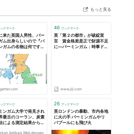
もっと見る
46
ックマーク
ブックマーク
に来た英国人男性、バー
英「第２の都市」が破綻宣
ガム出身らしいので『バ
言 賃金格差是正で財源不足
ンガムの名物は何です
に―バーミンガム：時事ドッ
』と聞いたら英国人のギ
トコム
は流石だなと思う返答が
た
ogetter.com
www.jiji.com
26
ックマーク
ブックマーク
ミンガム大学で発見され
英ロンドンの暴動、市内各地
界最古のコーラン、炭素
に火の手 バーミンガムやリ
法による測定結果からム
バプールにも飛び火
マドの誕生以前のものと
rkan Aplikasi Web dengan