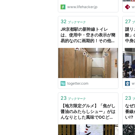
www.lifehacker.jp
w
32
27
ブックマーク
ブ
JR京都駅の新幹線トイレ
謎リ
は、使用中・空きの表示が簡
酸」
易的なのに画期的！その他京
中身
都駅にはめちゃオシャレなト
イレも
togetter.com
w
23
23
ブックマーク
【地方限定グルメ】「焦がし
なぜ
醤油のみたらしシュー」がは
番線
んなりとした風味でOCどす
い!
ぇ 『ビアードパパJR京都駅
アスティスクエア店』