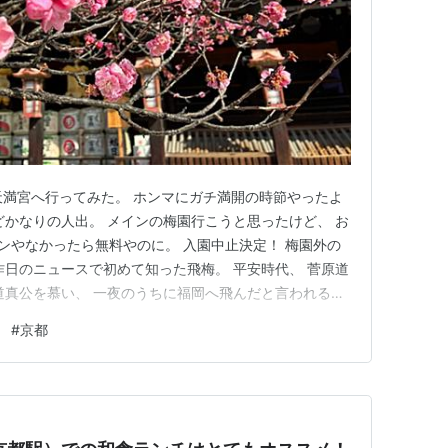
天満宮へ行ってみた。 ホンマにガチ満開の時節やったよ
どかなりの人出。 メインの梅園行こうと思ったけど、 お
ズンやなかったら無料やのに。 入園中止決定！ 梅園外の
昨日のニュースで初めて知った飛梅。 平安時代、 菅原道
道真公を慕い、 一夜のうちに福岡へ飛んだと言われる
ランチはJR京都駅にて。 ラーメン小路の山形のワンタ
#
京都
ットロで実に美味。 食後、 名物の大階段を登り(エスカ
…