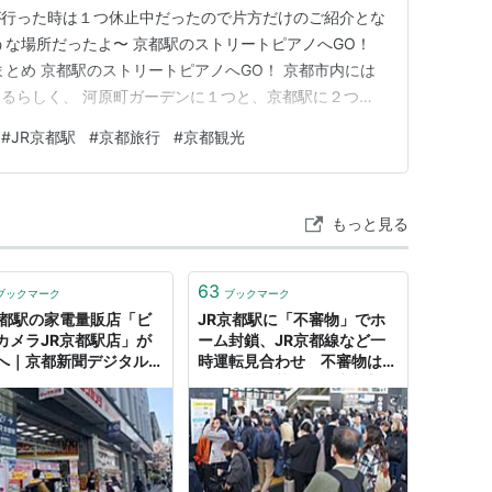
が行った時は１つ休止中だったので片方だけのご紹介とな
うな場所だったよ〜 京都駅のストリートピアノへGO！
まとめ 京都駅のストリートピアノへGO！ 京都市内には
るらしく、 河原町ガーデンに１つと、京都駅に２つ。
１つ壊れてるとのことだったので、もう１つの方に遊びに
#
JR京都駅
#
京都旅行
#
京都観光
アノへの行き方 JR京都駅から入って、 左を見ると長
そちらに乗…
もっと見る
63
ブックマーク
ブックマーク
京都駅の家電量販店「ビ
JR京都駅に「不審物」でホ
カメラJR京都駅店」が
ーム封鎖、JR京都線など一
へ｜京都新聞デジタル
時運転見合わせ 不審物は
・滋賀のニュースサイト
「外国製の菓子」｜京都新聞
デジタル 京都・滋賀のニュ
ースサイト