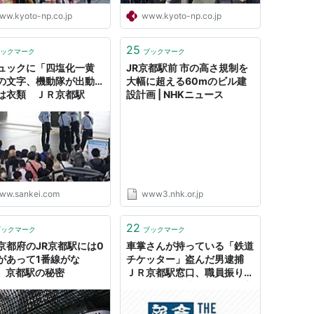
ww.kyoto-np.co.jp
www.kyoto-np.co.jp
25
ックマーク
ブックマーク
ュックに「四塩化一黄
JR京都駅前 市の高さ規制を
の文字、機動隊が出動…
大幅に超える60mのビル建
は衣類 ＪＲ京都駅
設計画 | NHKニュース
ww.sankei.com
www3.nhk.or.jp
22
ブックマーク
ブックマーク
京都府のJR京都駅には0
車掌さんが持っている「鉄道
があって1番線がな
チケッター」盗んだ男逮捕
? 京都駅の秘密
ＪＲ京都駅窓口、職員振り返
ったスキ 転売目的か - 産
経WEST