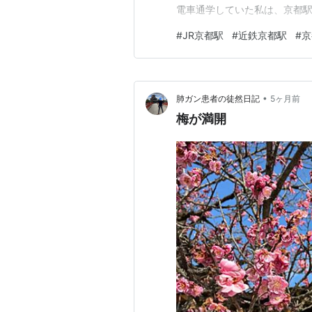
電車通学していた私は、京都駅
けでほぼ4年間利用していたこ
#
JR京都駅
#
近鉄京都駅
#
京
っていたことを合わせれば、
ある。 京都を離れ、京阪沿線
•
肺ガン患者の徒然日記
5ヶ月前
梅が満開