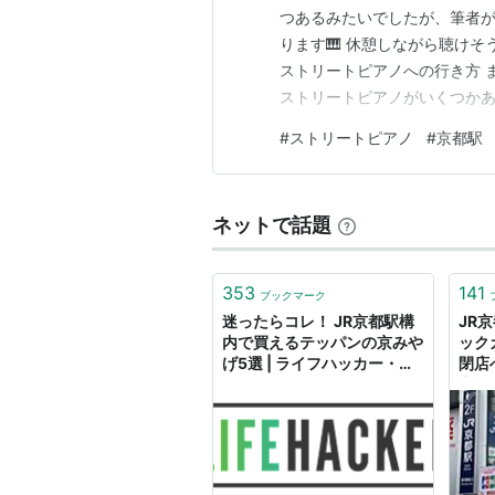
つあるみたいでしたが、筆者
ります🎹 休憩しながら聴けそ
ストリートピアノへの行き方 
ストリートピアノがいくつかあ
京都駅のストリートピアノは
#
ストリートピアノ
#
京都駅
行ってみました！ ストリートピ
いエスカレーターがあるので、
ネットで話題
353
141
ブックマーク
迷ったらコレ！ JR京都駅構
JR
内で買えるテッパンの京みや
ック
げ5選 | ライフハッカー・ジ
閉店
ャパン
京都