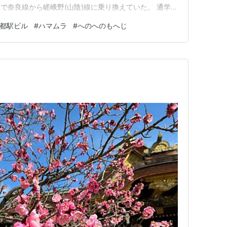
で奈良線から嵯峨野(山陰)線に乗り換えていた。 通学だ
とになるが、それ以外の外出でも奈良線と京都駅をつか
都駅ビル
#
ハマムラ
#
へのへのもへじ
人生の四半世紀は京都駅に世話になっていたようなもので
で暮らす現在ではなか…