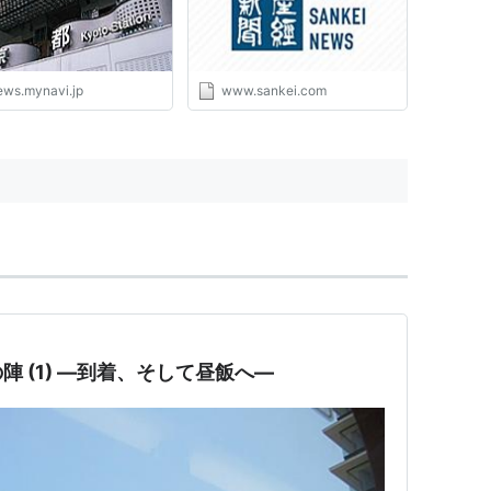
ews.mynavi.jp
www.sankei.com
 (1) ―到着、そして昼飯へ―