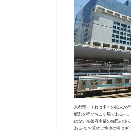
京都駅―それは多くの旅人が
郷愁を呼びおこす場である―。
はない京都府南部の住民の多く
ある(なお筆者ご幼少の頃はギ