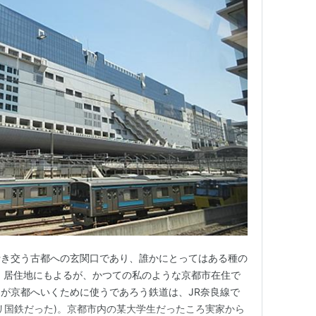
行き交う古都への玄関口であり、誰かにとってはある種の
 居住地にもよるが、かつての私のような京都市在住で
が京都へいくために使うであろう鉄道は、JR奈良線で
リ国鉄だった)。京都市内の某大学生だったころ実家から