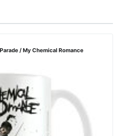
Brought Me Your Love
 Parade / My Chemical Romance
ck Parade
ト:
My Chemical Romance
ーカー:
Wea
06/10/24
CD
クリック
: 34回
含むブログ (49件) を見る