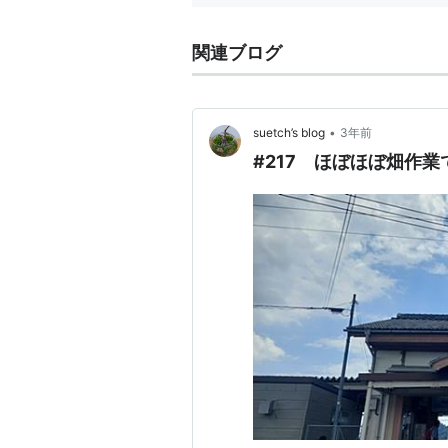
関連ブログ
•
suetch’s blog
3年前
#217 ほぼほぼ畑作業です..