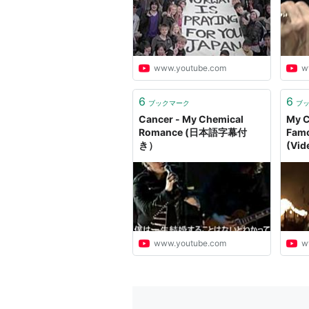
www.youtube.com
w
6
6
ブックマーク
ブ
Cancer - My Chemical
My C
Romance (日本語字幕付
Famo
き）
(Vid
www.youtube.com
w