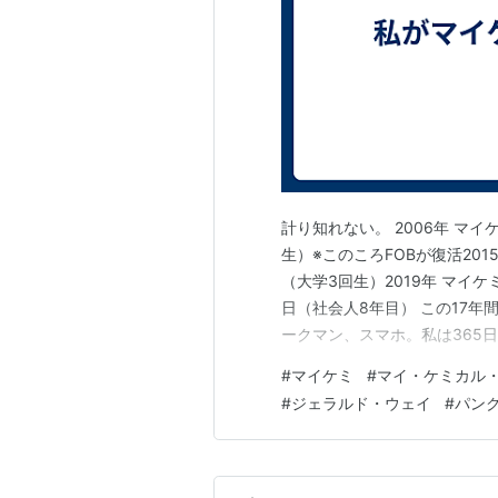
計り知れない。 2006年 マイ
生）※このころFOBが復活20
（大学3回生）2019年 マイ
日（社会人8年目） この17年
ークマン、スマホ。私は365
にあるのは「聴くのはマイケミ
#
マイケミ
#
マイ・ケミカル
く異なるテーマを打ち出すた
#
ジェラルド・ウェイ
#
パンク
がある。最も売れ…