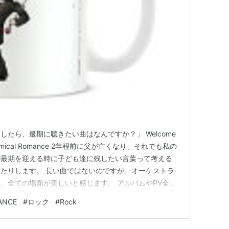
rade (Clean)
ト:
My Chemical Romance
ーカー:
Reprise / Wea
07/01/02
CD
 11回
含むブログ (7件) を見る
たら、最期に聴きたい曲はなんですか？」 Welcome
 My Chemical Romance 2年程前に父が亡くなり、それでも私の
が最期を迎える時に子ども達に残したい言葉って考える
たりします。 長い曲ではないのですが、オーケストラ
、全ての場面が美しいと感じます。 アルバムやPV全体
 to the Black Parade
、それがまた葬式のような雰囲気。でも、物静かな感じだ
ANCE
#
ロック
#
Rock
ade …。賑やかさも感じられる。 自分がいなくな…
ト:
My Chemical Romance
ーカー:
Wea International
06/11/07