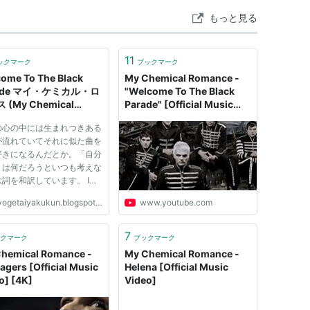
CD
もっと見る
 19回
含むブログ (10件) を見る
11
ックマーク
ブックマーク
ome To The Black
My Chemical Romance -
ade マイ・ケミカル・ロ
"Welcome To The Black
 (My Chemical
Parade" [Official Music
ance)
Video]
の心の中には生まれつきある
が流れていてそれに似た曲を
好きになるんだとか。「自分
」は何だろうといつも考えな
詞を和訳しています。 I
heard that every one of us
ogetaiyakukun.blogspot.com
www.youtube.com
 special music running
inside our soul and
ver music we love in our
7
クマーク
ブックマーク
 has something in common
hemical Romance -
My Chemical Romance -
agers [Official Music
Helena [Official Music
o] [4K]
Video]