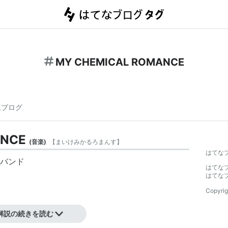
MY CHEMICAL ROMANCE
連ブログ
ANCE
(
音楽
)
【
まいけみかるろまんす
】
はてな
バンド
はてな
はてな
Copyrig
解説の続きを読む