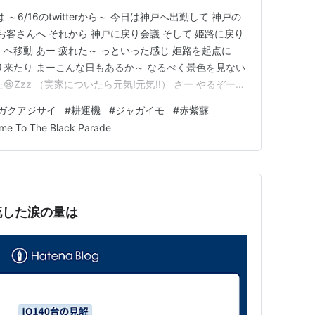
 ～6/16のtwitterから～ 今日は神戸へ出勤して 神戸の
お客さんへ それから 神戸に戻り会議 そして 姫路に戻り
へ移動 あー 疲れた～ っといった感じ 姫路を起点に
り来たり まーこんな日もあるか～ なるべく景色を見ない
Zzz （実家についたら元気!元気!!） さー やるぞーっ
19 ４．その他 です んっ⁉ 6/19（月）は有給で～す ※そのた
ガクアジサイ
#
耕運機
#
ジャガイモ
#
赤紫蘇
１．6/17 …
me To The Black Parade
流した涙の量は