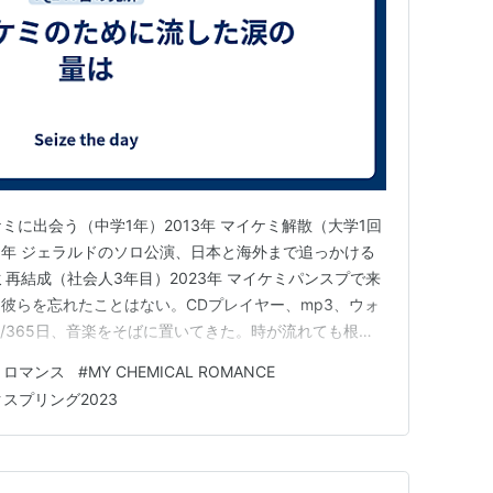
ケミに出会う（中学1年）2013年 マイケミ解散（大学1回
15年 ジェラルドのソロ公演、日本と海外まで追っかける
ケミ再結成（社会人3年目）2023年 マイケミパンスプで来
間彼らを忘れたことはない。CDプレイヤー、mp3、ウォ
日/365日、音楽をそばに置いてきた。時が流れても根底
か、マイケミじゃないか」。 彼らはアルバムごとに全
・ロマンス
#
MY CHEMICAL ROMANCE
め、サウンドや歌詞のテイストが様変わりするという特徴
スプリング2023