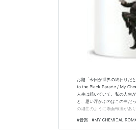
Black Pa
アーティス
出版社/メ
発売日:
20
メディア:
クリック
:
この商品を
SINGLE
お題「今日が世界の終わりだとし
Honey, This Mirror Isn't...
to the Black Parade /
Headfirst for Halos
人生は続いていて、私の人生
I'm Not Okay (I Promise)
と、思い浮かぶのはこの曲だっ
の組曲のように場面転換があり
Welcome
がモノクロに統一されていて
#
音楽
#
MY CHEMICAL ROM
けではなくて、Black Par
アーティス
出版社/メ
発売日:
20