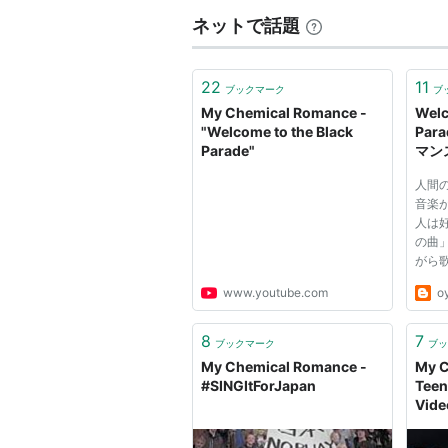
メディア:
ネットで話題
クリック
:
この商品を
22
11
ブックマーク
ブ
My Chemical Romance -
Welc
"Welcome to the Black
Par
Parade"
マンス
Rom
人間
音楽
人は
の曲
がら歌
have 
www.youtube.com
oy
has a
deep 
whate
8
7
ブックマーク
ブッ
lives
My Chemical Romance -
My C
wit...
#SINGItForJapan
Teen
Vide