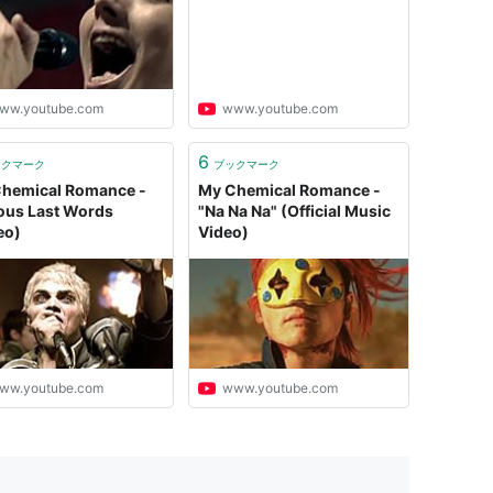
ww.youtube.com
www.youtube.com
6
ックマーク
ブックマーク
hemical Romance -
My Chemical Romance -
us Last Words
"Na Na Na" (Official Music
eo)
Video)
ww.youtube.com
www.youtube.com