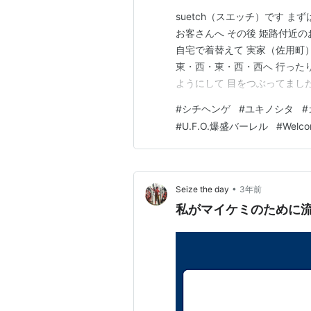
suetch（スエッチ）です まずは
お客さんへ その後 姫路付近の
自宅で着替えて 実家（佐用町）
東・西・東・西・西へ 行った
ようにして 目をつぶってました
１．6/17 ２．6/18 ３．6/
#
シチヘンゲ
#
ユキノシタ
#
めブログUPは 6/19（月）です 
#
U.F.O.爆盛バーレル
#
Welco
•
Seize the day
3年前
私がマイケミのために