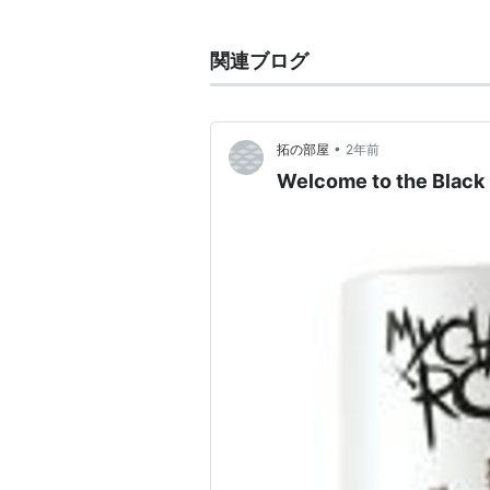
Bass MIKEY WAY
関連ブログ
Drums BOB BRAYER
ALBUM
I Brought You My Bullets & You 
•
拓の部屋
2年前
Three Cheers for Sweet Revenge
Welcome to the Black
スウィート・リベンジ
スウィート・リベンジ(初回限定盤)
スウィート・リベンジ(最強版)
The Bla
アーティス
出版社/メ
発売日:
20
メディア:
購入
: 4人
この商品を