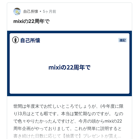
素があります。機密性（Confidentiality）・完全性
•
（Integrity）・可用性（Availability）です。機密性は
自己所懐
5ヶ月前
「見せてはいけない人に見せない」、可用性は「必要
mixiの22周年で
な…
世間は年度末でお忙しいところでしょうが、(今年度に限
り)3月はとても暇です。本当は繁忙期なのですが。 なの
で色々やりたかったんですけど、今月の頭からmixiの22
周年企画がやっておりまして。これが簡単に説明すると
書き続けた日数に応じて【抽選で】プレゼントが貰える