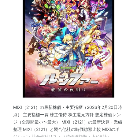
MIXI（2121）の最新株価・主要指標（2026年2月20日時
点） 主要指標一覧 株主優待 株主還元方針 想定株価レン
ジ（全期間最小〜最大） MIXI（2121）の最新決算・業績
整理 MIXI（2121）と競合他社の時価総額比較 MIXIのポ
ジション 競合他社リスト（時価総額順・上位5社）