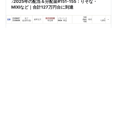
♪2025年の配当＆分配金#151-155：りそな・
MIXIなど｜合計127万円台に到達
また、質寄量の国が騒いでますね。いつまで続くのでし
ょうか。質寄量の国、●シア、●朝鮮など、後進国って
品格に欠けていますよね。気の毒な方々。そういう方々
には、品格をもって臨みたいものです。 さて、今回はり
そなホールディングス・MIXIなど5社から配当をいただき
ました。今年、120万円を超えて、ようやく平均で10万
#
りそなホールディングス
#
東邦アセチレン
円/月に到達です。来年から20万円/月を目指して進みま
#
ピーエス・コンストラクション
#
トーヨーカネツ
す！■（税引き後）2025年配当・分配金合計：1,271,234
#
配当金
#
FIRE
円 目標到達率≒106%（目標：120万円) そして、一部資
産の状況です。（12/12米国市場終値ベース）この2社で
保有している資産の含み益は2,500万円台後半です(^…
36歳で住宅ローン完済！そして"FIRE"へ いちっとのブロ
•
グ
1年前
♪2025年の配当・分配金#26-42：ソフトバン