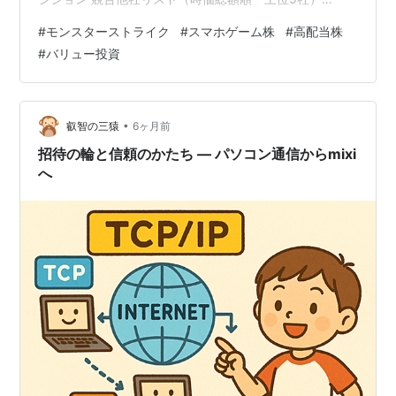
MIXI（2121）の投資シナリオ 短期シナリオ（〜3ヶ月程
#
モンスターストライク
#
スマホゲーム株
#
高配当株
度） 中期シナリオ（6ヶ月〜1年程度） 長期シナリオ
#
バリュー投資
（2〜3年以上） 割安と考えられる株価水準
MIXI（2121）はこんな人向きか—投資スタイルで考える
向いている投資スタイル 向いていない可能性のある投資
スタイル モンスト後の「次の柱」を育て…
•
叡智の三猿
6ヶ月前
招待の輪と信頼のかたち ― パソコン通信からmixi
へ