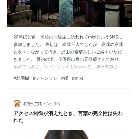
20年ほど前、高校の同級生に誘われてmixiというSNSに
参加しました。 最初は、友達三人でしたが、友達の友達
と次々つながって行き、沢山の素晴らしいご縁をいただ
きました。 最初の頃、俳優座出身の元俳優さんであり、
画家でもあり、シャンソンをも歌われる、和田恵秀さま
という多彩な才能をお持ちの方が、何故か友達申請して
#
北岡樹
#
シャンソン
#
縁
#
mixi
くださり、そこから、お二人の女性のシャンソン歌手様
につながって行きました。 勝手に宣伝させていただきま
すが、おひとりは、日野美子さま、もうお一方は北岡樹
•
（みき）さま。 和田様とも何度かお会いしていますが、
叡智の三猿
3ヶ月前
女性お二人とは、一緒に小さな旅などをしながら、おし
アクセス制御が消えたとき、言葉の完全性は失わ
ゃべりさせていただきました。 私が…
れた