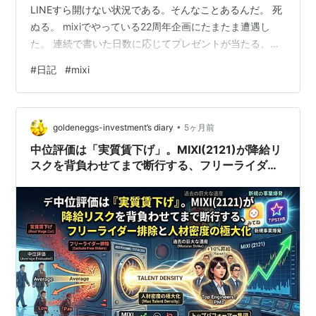
LINEすら開けない状況である。そんなことあるんだ。 死
ぬる。 mixiでやっている22周年企画にたまたま遭遇し
た。 連続で書いた日数に応じてプレゼントが当たる、ら
しい。 こういう出会いは運命だと思うようにしているの
#
日記
#
mixi
で連続で書いているが、それならはてなの方も書かない
となぁ、と現在に至っている。 普段が月に10件ほどしか
書かないので、4ヶ月分だ。それを22日で。 いくら暇だ
•
ーと言っていたとはいえ、脳に汗をかく。 書きたいこと
goldeneggs-investment’s diary
5ヶ月前
がないわけではないが、mixiとこっちの差別化を図るの
中位評価は「実質賃下げ」。MIXI(2121)が降給リ
が難しいな、と…
スクを背負わせてまで断行する、フリーライダー
排除と人材密度の極大化