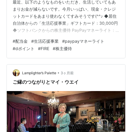
最近、以下のようなものをいただき、生活していてもあ
まりお金が減らないです。今月いっぱい、現金・クレジ
ットカードをあまり使わなくてすみそうです(^^♪ ◆居住
自治体からの「生活応援事業」ギフトカード：30,000円
◆ソフトバンクからの株主優待 PayPayマネーライト：
1,000円相当 ◆NTTからの株主優待 dポイント：3,000
#
配当金
#
生活応援事業
#
paypayマネーライト
ポイント ◆INPEXからのQUOカード：3,000円分 ◆一部
#
dポイント
#
FIRE
#
株主優待
の企業の議決権行使で全員にデジタルギフト：1,000円分
配当も株主優待も、株式投資をしている人だけが受け取
れる特権ですよね。リスクテイクしていることに対する
報酬かな。 さて、今週、MIXIから配当をいた…
•
Lamplighter’s Palette
3ヶ月前
ご縁のつながりとマイ・ウエイ