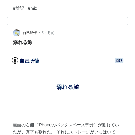
というものです。最大22日。 「暇だし昔の日記見てたら
#
雑記
#
mixi
懐かしいしやってみるか～～」と軽い気持ちでやってみ
たところ、こっちが疎かになってしまった。 元々、ごく
たま～～に個人的な内容でどうしても吐き出したいこと
•
は向こうで書いてたりしたのです。 このブログ自体の偏
自己所懐
5ヶ月前
りから見てわかる通り、常日頃から毎日書き続ける習慣
溺れる鯨
がないのでこれを機に相乗効果で…
画面の右側（iPhoneのバックスペース部分）が割れてい
たが、真下も割れた。 それにストレージがいっぱいで