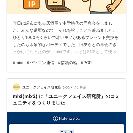
昨日は調布にある居酒屋で中学時代の同窓会をしまし
た。みんな還暦なので、それを祝うことも兼ねました。
ひとり1000円くらいで赤いモノがあるプレゼント交換を
したのも印象的なパーティでした。旧友らとの再会のき
っかけになったのが、mixiです。いまはSNSとして使っ
ている人が殆どいないですね。mixiの会員になったのは
#
mixi
#
パソコン通信
#
信頼の輪
#
PGP
2006年です。それよりもさかのぼること10年前はパソコ
ン通信（ニフティサーブ）をしていました。そこのフォ
ーラムを通じて、見知らぬ人とのコミュニケーションが
•
ありました。パソコン通信は電話回線を使い、モデムで
ユニークフェイス研究所 blog
7ヶ月前
特定のホストコンピュータに直接ダイヤルアップ接続す
mixi(mix2) に「ユニークフェイス研究所」のコミ
る中央集権型システムです。ニフテ…
ュニティをつくりました