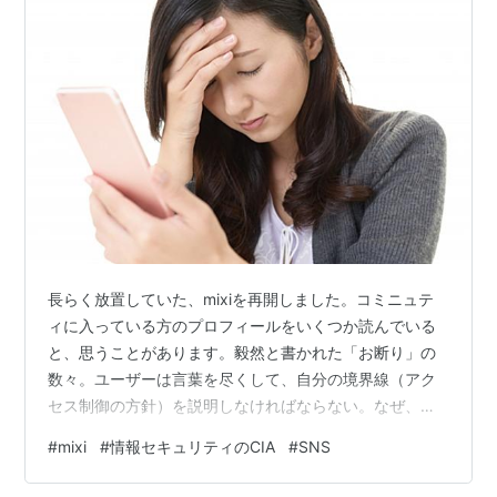
長らく放置していた、mixiを再開しました。コミニュテ
ィに入っている方のプロフィールをいくつか読んでいる
と、思うことがあります。毅然と書かれた「お断り」の
数々。ユーザーは言葉を尽くして、自分の境界線（アク
セス制御の方針）を説明しなければならない。なぜ、こ
んなにも言葉で伝えることが難しくなったのか・・・。
#
mixi
#
情報セキュリティのCIA
#
SNS
2000年代半ば、ブログとmixiはほぼ同時に全盛期を迎え
ました。情報セキュリティには、CIAと呼ばれる三つの要