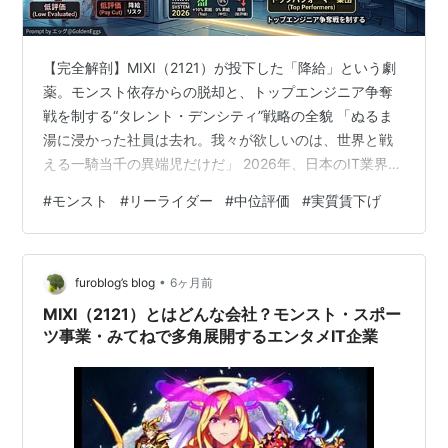
【完全解剖】MIXI（2121）が投下した「降給」という劇
薬。モンスト依存からの脱却と、トップエンジニア争奪
戦を制する“タレント・デンシティ”戦略の全貌 「ぬるま
湯に浸かった社員は去れ。我々が欲しいのは、世界と戦
える一騎当千の異端児だけだ」 2026年、日本のIT業界に
激震を走らせるニュースが飛び込んできました。
#
モンスト
#
リーライダー
#
中位評価
#
実質賃下げ
MIXI（2121）が4月から導入する、最大10%の昇給と、中
位評価の「昇給ゼロ」、そして低評価の「大幅な降給」
を組み合わせた、極めてメリハリの強い新人事制度で
•
す。 「終身雇用」と「横並びの賃金」が色濃く残る日本
furoblog’s blog
6ヶ月前
企業において、堂々と「降給（給与カット）」を明言す
MIXI（2121）とはどんな会社？モンスト・スポー
る企業は稀です。多くの…
ツ事業・みてねで多角展開するエンタメIT企業