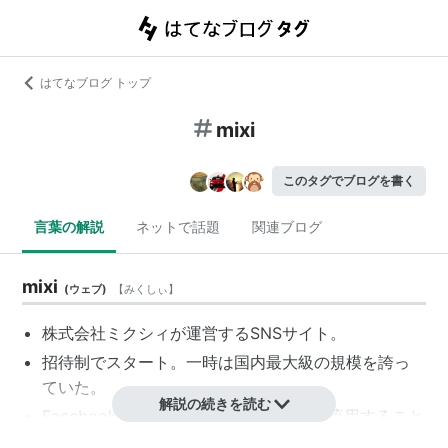
はてなブログ トップ
mixi
このタグでブログを書く
言葉の解説
ネットで話題
関連ブログ
mixi
(
ウェブ
)
【
みくしぃ
】
株式会社
ミクシィ
が運営するSNSサイト。
招待制でスタート。一時は国内最大級の規模を誇っ
ていた。
解説の続きを読む
Facebook、LINEなど他者のサービスを流用すること
が多い。