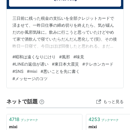
2011年8月30日：「mixiページ」をスタート。
2012年9月4日：「
mixiパーク
」をスタート。
三日前に残った税金の支払いを全部クレジットカードで
2013年
2月7日：テキストメッセージ交換機能「mixi
済ませて、一昨日仕事の締め切りを終えたら、気が緩ん
メッセージ」で「スタンプ機能」を導入。
だのか風邪気味に。飲みに行こうと思っていたけどやめ
2013年
3月13日：投稿した写真を、印刷・製本して
て家で酒飲んで寝ていたらだんだん悪化して(笑)、その後
ユーザーの手元に届ける「mixiフォトブック」のサー
昨日一日寝て、今日はほぼ回復したと思われる。まだ油
ビスがスタート
*1
。
断できん。 健康じゃないと心も病みますね。 風邪で苦し
#
昭和は遠くなりにけり
#
風邪
#
味見
い中、飯を作っていて（ん？味がわかりにくいな）と思
#
LINEの返信が遅い
#
東日本大震災
#
テレホンカード
ったのだが、そういえば最近って「ちょっと風邪気味で
*1
:
株式会社ミクシィ
#
SNS
#
mixi
#
悪いことを先に書く
味がわからないから、誰か味見して～」って言葉を聞い
#
メッセージのコツ
ていないなと思った。これも「昭和は遠くなりにけり現
象」か。 と思ったが、単にほかの人間と暮らしていない
だけだと気づいた(笑)。 ご家族がいらっ…
ネットで話題
もっと見る
4718
4253
ブックマーク
ブックマーク
mixi
mixi