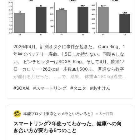
2026年4月、計測オタクに事件が起きた。 Oura Ring、1
年半でバッテリー寿命。1.5日しか持たない。同期もしな
い。 ピンチヒッターはSOXAI Ring。そして4月、飲酒17
日・カロリー+262kcal・歩数▲1,500歩。 普通なら数字
が崩れる月だった。 ……で、結果。 体重▲1.80kg(過去
最低更新)、SOXAI HRV +1.3ms、深い睡眠 +10分。主役
#
SOXAI
#
スマートリング
#
タニタ
#
あすけん
交代した瞬間に、なぜか過去最高を更新していた。 Oura
Ringが寿命を迎えた 1年半使ったOura Ring Gen4。ある
日突然、バッテリー持ちが1.5日になった。 計測オタクと
•
して、これは事件である。寝る前に充電し…
本能ブログ【東京とカメラといろいろと】
3ヶ月前
スマートリング2年使ってわかった、健康への向
き合い方が変わる5つのこと