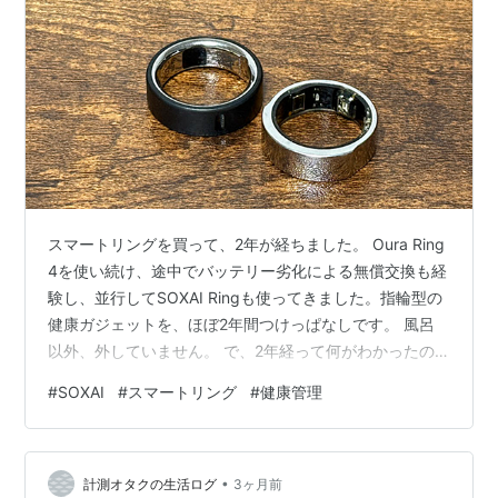
スマートリングを買って、2年が経ちました。 Oura Ring
4を使い続け、途中でバッテリー劣化による無償交換も経
験し、並行してSOXAI Ringも使ってきました。指輪型の
健康ガジェットを、ほぼ2年間つけっぱなしです。 風呂
以外、外していません。 で、2年経って何がわかったの
か。先に結論を言うと、スマートリングは「健康にして
#
SOXAI
#
スマートリング
#
健康管理
くれる装置」ではなく、「健康への向き合い方を変えて
くれる装置」でした。 買えば健康になる、というほど単
純ではありません。でも、買う前の私と今の私を比べる
•
と、自分の体に対する解像度が、明らかに違います。 今
計測オタクの生活ログ
3ヶ月前