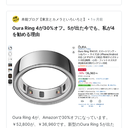
ん健康度スコア 70.9点 +8.3点 30日 歩数(Apple Watch)
4,814歩/日 ▲503歩 30日 Oura平均HRV 30.8ms ▲…
•
本能ブログ【東京とカメラといろいろと】
1ヶ月前
Oura Ring 4が30%オフ。5が出た今でも、私が4
を勧める理由
Oura Ring 4が、Amazonで30%オフになっています。
￥52,800が、￥36,960です。新型のOura Ring 5が出た