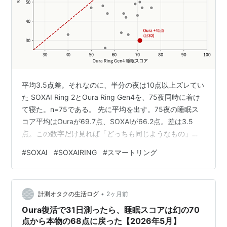
平均3.5点差。それなのに、半分の夜は10点以上ズレてい
た SOXAI Ring 2とOura Ring Gen4を、75夜同時に着け
て寝た。n=75である。 先に平均を出す。75夜の睡眠ス
コア平均はOuraが69.7点、SOXAIが66.2点。差は3.5
点。この数字だけ見れば「どっちも同じようなもの」で
話が終わる。 終わらないのである。1夜ごとの差(絶対値)
#
SOXAI
#
SOXAIRING
#
スマートリング
は平均12.6点。75夜のうち38夜、つまり半分以上の夜で
10点以上ズレていた。20点以上ズレた夜が20夜。5点以
内に収まった夜は23夜しかない。 平均は仲良し、毎晩は
•
喧嘩。この2つのリングは、そういう関係だった。 実測
計測オタクの生活ログ
2ヶ月前
データ:75夜の突…
Oura復活で31日測ったら、睡眠スコアは幻の70
点から本物の68点に戻った【2026年5月】