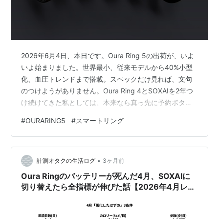
2026年6月4日、本日です。Oura Ring 5の出荷が、いよ
いよ始まりました。世界最小、従来モデルから40%小型
化、血圧トレンドまで搭載。スペックだけ見れば、文句
のつけようがありません。Oura Ring 4とSOXAIを2年つ
け続けてきた私としては、本来なら真っ先に予約ボタン
を押している立場です。 押していません。しかも、押せ
#
OURARING5
#
スマートリング
ない理由がもう一つあります。 私のRing 4、つい先日バ
ッテリーを無償交換してもらったばかりなのです。その
新品が届いた日の開封記事は、こちらに書きました。 今
•
回は、Oura Ring 5の変更点を発表情報からまとめつつ、
計測オタクの生活ログ
3ヶ月前
2年使ったユーザーの目線で「で、買い替える…
Oura Ringのバッテリーが死んだ4月、SOXAIに
切り替えたら全指標が伸びた話【2026年4月レビ
ュー】