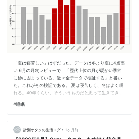
「夏は寝苦しい」はずだった。データは冬より夏に4点高
い 6月の月次レビューで、「歴代上位の月が暖かい季節
に妙に固まっている。近々全データで検証する」と書い
た。これがその検証である。 夏は寝苦しく、冬はよく眠
れる。40年くらい、そういうものだと思って生きてき
た。布団の中のぬくぬくは冬の特権だし、熱帯夜という
#
睡眠
言葉はあっても極寒夜という言葉は聞かない。 Oura
Ringの490夜分の睡眠スコアを月別に並べたら、その40
年が音を立てて崩れた。 月間ランキング:上位4つが全部
•
6〜9月 計測できた夜がn=20未満の月は除外して、17ヶ
計測オタクの生活ログ
1ヶ月前
月をスコア順に並べる。 順位 月 平均スコア n(夜) 1位