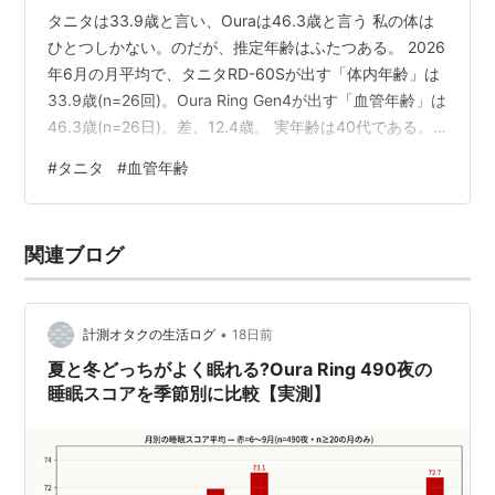
タニタは33.9歳と言い、Ouraは46.3歳と言う 私の体は
ひとつしかない。のだが、推定年齢はふたつある。 2026
年6月の月平均で、タニタRD-60Sが出す「体内年齢」は
33.9歳(n=26回)。Oura Ring Gen4が出す「血管年齢」は
46.3歳(n=26日)。差、12.4歳。 実年齢は40代である。
つまり毎朝、片方に「若いですね」と褒められ、もう片
#
タニタ
#
血管年齢
方に「老けてますね」と言われてから出勤している。 19
ヶ月分の月別データ この差が一時的なものなら笑い話で
済む。済まなかった。計測が重なっている19ヶ月分を月
関連ブログ
別に並べる。 月 体内年齢(タニタ) 血管年齢(Oura) 差
2025年1月…
•
計測オタクの生活ログ
18日前
夏と冬どっちがよく眠れる?Oura Ring 490夜の
睡眠スコアを季節別に比較【実測】