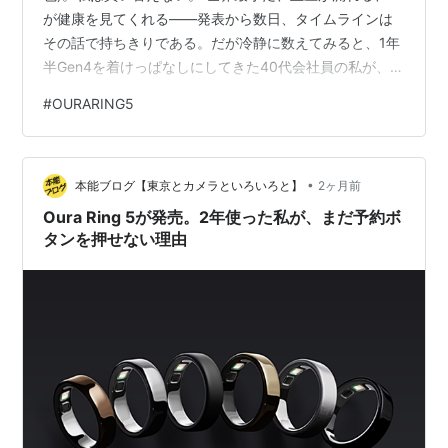
が健康を見てくれる――発表から数日、タイムラインは
その話で持ちきりである。だが冷静に数えてみると、1年
半Gen4を着けっぱなしにしてきた40代会社員の私が、い
ま6万5800円を払って実際に手に入れるものは、たった2
#
OURARING5
つしかない。「40%小さくなった」と「電池が1日延び
た」。それだけなのだ。 順番に、数値で見ていく。 結
論:私が見送る理由は、シンプルに「使えない機能に金を
•
払うことになる」から 先に立場を明らかにしておくと、
本能ブログ【東京とカメラといろいろと】
2ヶ月前
私はOura Ring 4(Gen4)を1年半、ほぼ毎日…
Oura Ring 5が発売。2年使った私が、まだ予約ボ
タンを押せない理由