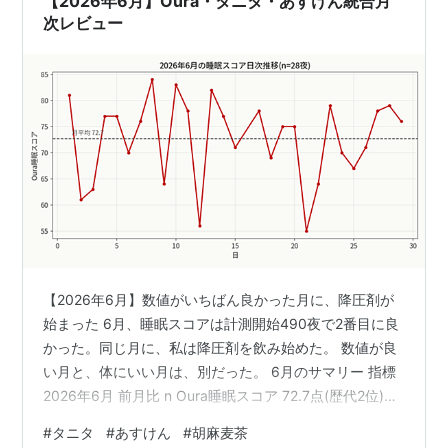
【2026年6月】Oura・タニタ・あすけん統合月
2025…
次レビュー
【2026年6月】数値がいちばん良かった月に、降圧剤が
始まった 6月、睡眠スコアは計測開始490夜で2番目に良
かった。同じ月に、私は降圧剤を飲み始めた。 数値が良
い月と、体にいい月は、別だった。 6月のサマリー 指標
2026年6月 前月比 n Oura睡眠スコア 72.7点(歴代2位)
+4.6点 28夜 体重(タニタ) 64.98kg +0.13kg 26回 摂取
#
タニタ
#
あすけん
#
胡麻麦茶
カロリー(あすけん) 1,990kcal/日 +28kcal 30日 あすけ