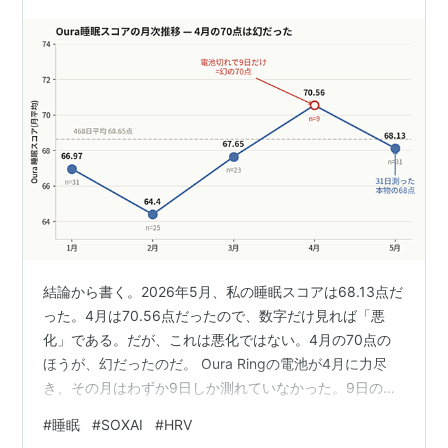
結論から書く。2026年5月、私の睡眠スコアは68.13点だ
った。4月は70.56点だったので、数字だけ見れば「悪
化」である。だが、これは悪化ではない。4月の70点の
ほうが、幻だったのだ。 Oura Ringの電池が4月に力尽
き、その月はわずか9日しか測れていなかった。9日の平
均が70.56点。一方、新しい個体が届いて復活した5月
#
睡眠
#
SOXAI
#
HRV
は、31日まるごと測れて68.13点。通算468日の平均は