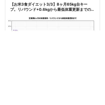
日はその2年で気づいた5つのことを、購入を迷っている
【お米3食ダイエット3/3】8ヶ月65kg台キー
方に向けて書き…
プ。リバウンド+0.6kgから最低体重更新までの全
データ
シリーズ完結編である。 停滞期編では半年動かなかった
話を、減量期編では7ヶ月目から代謝が戻って動き始めた
話を書いた。今回はその続き、2025年9月から2026年4
月までの8ヶ月。減量期で65.8kgまで来た体重を、いか
に維持し、さらに最低体重を更新したかの記録である。
結論から言うと、定着期は「ただ続けていただけ」であ
#
OuraRing
#
あすけん
#
タニタ
#
ダイエット
る。新しいことは何もしていない。お米3食、毎朝タニ