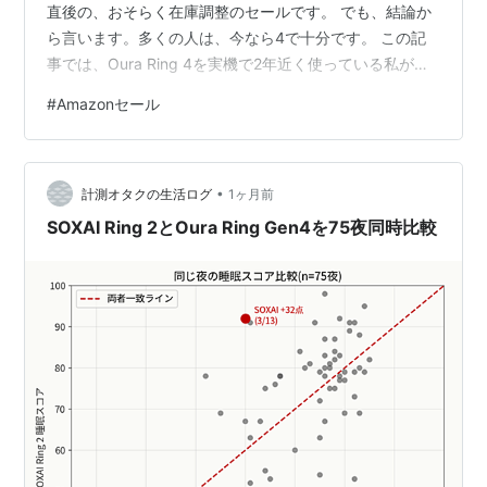
直後の、おそらく在庫調整のセールです。 でも、結論か
ら言います。多くの人は、今なら4で十分です。 この記
事では、Oura Ring 4を実機で2年近く使っている私が、5
とスペックを並べて「どこが変わって、どこが変わって
#
Amazonセール
いないのか」を正直に整理します。ついでに「それでも5
を買うべき人」も隠さず書きます。なお、私はOura Ring
5を持っていません。ですので、5に関する記述はすべて
•
公式スペックと発表情報がベースです。そこだけ先にお
計測オタクの生活ログ
1ヶ月前
伝えしておきます。 まず結論…
SOXAI Ring 2とOura Ring Gen4を75夜同時比較