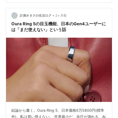
68.65点である。つまり68点こそが、私の睡眠の正体な
のだ。31日測ると、人は嘘をつけなくなる。 そもそも
•
HRVとは何か(知らない人へ、3行で) この記事の終盤で
計測オタクの生活ログ
2ヶ月前
「HRV」という言葉を使うので、先に説明してお…
Oura Ring 5の目玉機能、日本のGen4ユーザーに
は「まだ使えない」という話
結論から書く。Oura Ring 5、日本価格6万5800円(標準
色)。私は買い替えない。 世界最小だ、血圧が測れる、AI