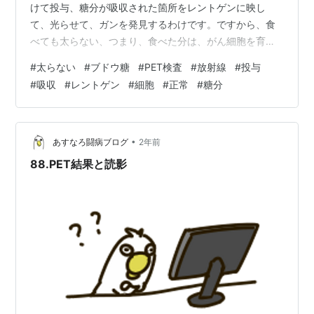
けて投与、糖分が吸収された箇所をレントゲンに映し
て、光らせて、ガンを発見するわけです。ですから、食
べても太らない、つまり、食べた分は、がん細胞を育て
てしまうことになってしまいます。
#
太らない
#
ブドウ糖
#
PET検査
#
放射線
#
投与
#
吸収
#
レントゲン
#
細胞
#
正常
#
糖分
•
あすなろ闘病ブログ
2年前
88.PET結果と読影