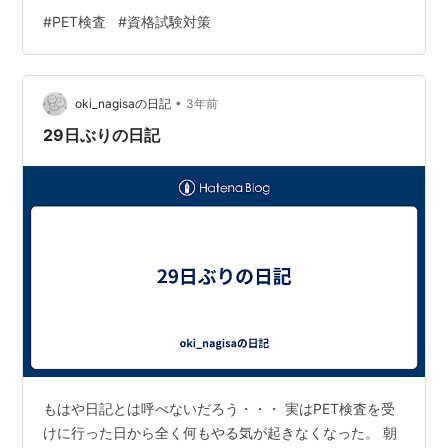
期発見。早期治療ができる時代になったわけです。 受験
#
PET検査
#
資格試験対策
生目線では、全科目の弱点をPETのようにスクリーニン
グできる検査があったらいいな。ピンポイントで弱点の
治療ができるのになと思いました。 学習のPET検査的な
•
のはマーキングによる弱点検査があります。 【マーキン
oki_nagisaの日記
3年前
グ検査のやり方】 苦手な部分にマーカーします。２度目
29日ぶりの日記
のインプットでも、理解できてな…
もはや日記とは呼べないだろう・・・ 実はPET検査を受
けに行った日から全く何もやる気が起きなくなった。 朝