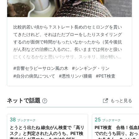
比較的若い頃から？ストレート長めのセミロングを貫い
てきたけれど、それはただブローをしたりスタイリング
するのが面倒で時間がもったいなかったから（笑今後抗
がん剤などの治療に入るのに、長いままでは何かと扱い
にくくなるかなと思いバッサリ、スッキリ、頭が軽い軽
い^^ 先日２日に孝仁会記念病院でPET検査をしてきまし
#
音響セラピーサロン風の木
#
シンギング・リン
たPET検査とはがん細胞が正常な細胞より多くのブドウ
#
自分の病気について
#
悪性リンパ腫瘍
#
PET検査
糖を取り込む性質を利用し、微小ながんや全身への転移
を画像化して調べる検査（とのこと） １０時に来院 受付
（体重や血圧の測定）それから待機室で間仕切りをした
ネットで話題
もっと見る
個室のような空間で待機 ３０分後 検査薬（FDG）を静脈
に注射（微量の放射性物質が含まれ…
38
25
ブックマーク
ブックマーク
とうとう出たね 線虫がん検査で「高リ
PET検査 合格！低
スク」と判定された人のうち、PET検
でのたうち回り、おっ