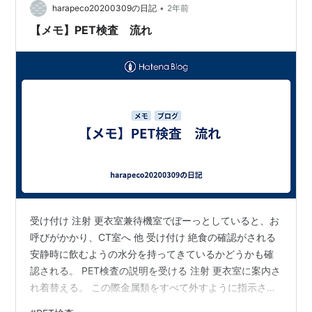
言われる。 え・・・じゃあなんで痩せたん？ 姪は 「食
•
harapeco20200309の日記
2年前
べてる以上に動いてるから…
【メモ】PET検査 流れ
受け付け 注射 更衣室兼待機室でぼーっとしていると、お
呼びがかかり、CT室へ 他 受け付け 絶食の確認がされる
安静時に飲むようの水分を持ってきているかどうかも確
認される。 PET検査の説明を受ける 注射 更衣室に案内さ
れ着替える。 この際金属類をすべて外すように指示され
た。 薬液の準備かなにかで、15分ほど待った 注射室へ