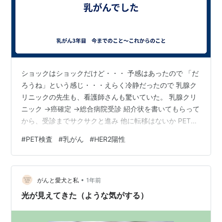
ショックはショックだけど・・・ 予感はあったので 「だ
ろうね」という感じ・・・えらく冷静だったので 乳腺ク
リニックの先生も、看護師さんも驚いていた。 乳腺クリ
ニック →癌確定 →総合病院受診 紹介状を書いてもらって
から、受診までサクサクと進み 他に転移はないか PET検
査 ここでステージが決まる 右乳がん 脇に転移あり サブ
#
PET検査
#
乳がん
#
HER2陽性
タイプ HER2陽性 ステージ2B Ki67 99％!!!!! （癌細胞の
増殖スピードを示す数値 20～30％で高値らしい・・）
とにかく進行性が早いらしく 急いで急いで・・・と言わ
•
れるうちに怖くなって あれよあれよと いう間に 抗がん
がんと愛犬と私
1年前
剤投与の日程が組まれる。
光が見えてきた（ような気がする）