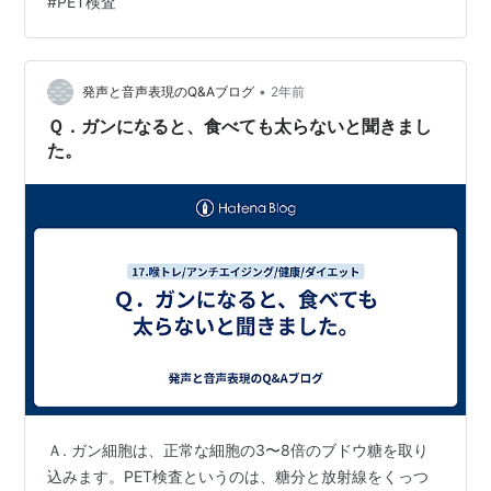
#
PET検査
この時、眼鏡はしたままだった。 針が刺されるまでは、
採血やワクチン注射の変わらない。 自分の場合は右腕の
肘の内側の静脈。 その後薬液の注入。 これには医者なの
•
か専門の資格者なのか、誰か針を刺した方とは別の人が
発声と音声表現のQ&Aブログ
2年前
来て機械の操作をした。 大きいタンクつきの機械から伸
Ｑ．ガンになると、食べても太らないと聞きまし
びたチューブ…
た。
Ａ. ガン細胞は、正常な細胞の3〜8倍のブドウ糖を取り
込みます。PET検査というのは、糖分と放射線をくっつ