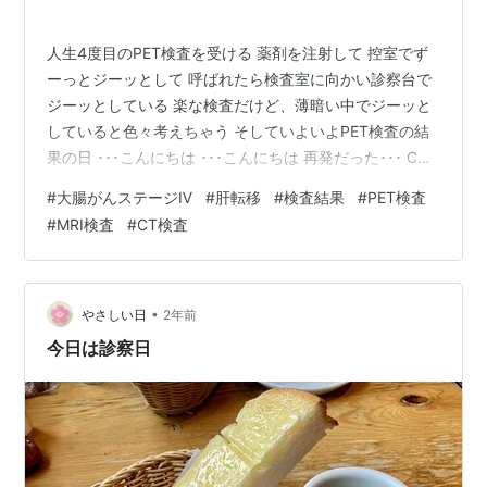
人生4度目のPET検査を受ける 薬剤を注射して 控室でず
ーっとジーッとして 呼ばれたら検査室に向かい診察台で
ジーッとしている 楽な検査だけど、薄暗い中でジーッと
していると色々考えちゃう そしていよいよPET検査の結
果の日 ･･･こんにちは ･･･こんにちは 再発だった･･･ CT
画像で異常なしと判断されたが、MRI画像で疑わしいもの
#
大腸がんステージⅣ
#
肝転移
#
検査結果
#
PET検査
が判明 けどそれは転移巣と判断しかねるものだった なぜ
#
MRI検査
#
CT検査
かというと これまでの肝転移巣は中心に円を描くような
形で広がっていた。一般的にもそうらしい。 しかし今回
の転移巣はなぜか細長い 転移巣ではなく手術の影響でで
きた嚢胞とかかも？ でもCEAは上がっているぞ？ とい
•
やさしい日
2年前
う…
今日は診察日