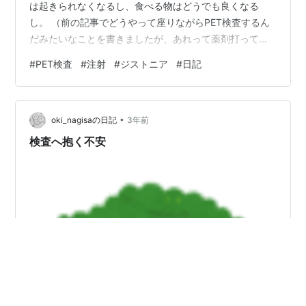
は起きられなくなるし、食べる物はどうでも良くなる
し。 （前の記事でどうやって座りながらPET検査するん
だみたいなことを書きましたが、あれって薬剤打って安
静にしている間寝ないで座っててって意味でした。リク
#
PET検査
#
注射
#
ジストニア
#
日記
ライニングチェアで思い切り寝てたけど、結果には影響
しませんでした） 検査結果があまりに顕著で治療方法が
注射に変更されたことが大きいです。 注射はあまりにも
•
時間がかかりすぎるし、お金のかかる対処療法
oki_nagisaの日記
3年前
だ・・・。 次の東京受診では再び手術でお願いしよう。
検査へ抱く不安
すでに他の病院に紹介状付きで注射打ってきた…