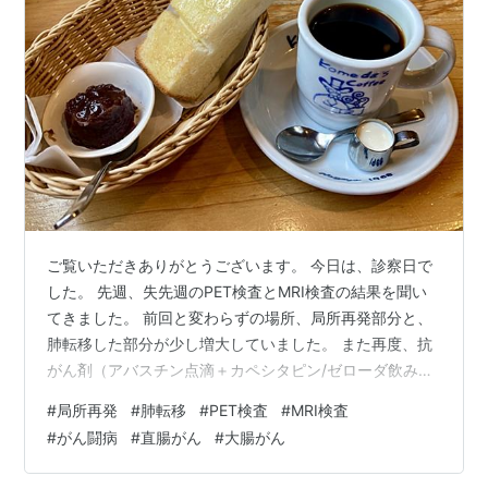
ご覧いただきありがとうございます。 今日は、診察日で
した。 先週、失先週のPET検査とMRI検査の結果を聞い
てきました。 前回と変わらずの場所、局所再発部分と、
肺転移した部分が少し増大していました。 また再度、抗
がん剤（アバスチン点滴＋カペシタピン/ゼローダ飲み
薬） を始めることになりました。 局所再発部分は、骨盤
#
局所再発
#
肺転移
#
PET検査
#
MRI検査
内で手術して取り除いたほうがよいようですが、 いろい
#
がん闘病
#
直腸がん
#
大腸がん
ろな臓器や血管・神経を傷つけると、 新たな障害が出る
ようで難しい場所のようです。 実際、大腸がんサバイバ