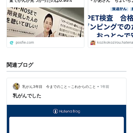
査でがんが見つかったのは0.95%
- かあさん ちょい
posfie.com
kozikokozirou.haten
関連ブログ
•
乳がん3年目 今までのこと～これからのこと
1年前
乳がんでした