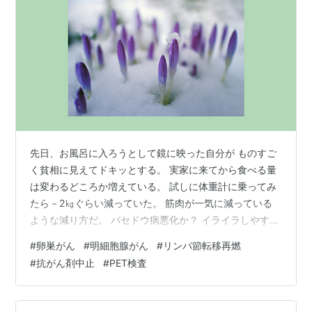
先日、お風呂に入ろうとして鏡に映った自分が ものすご
く貧相に見えてドキッとする。 実家に来てから食べる量
は変わるどころか増えている。 試しに体重計に乗ってみ
たら－2㎏ぐらい減っていた。 筋肉が一気に減っている
ような減り方だ。 バセドウ病悪化か？ イライラしやすい
し、暑くて夜中に起きる時もあったが、 更年期とわんこ
#
卵巣がん
#
明細胞腺がん
#
リンパ節転移再燃
と一緒に寝ているせいだと思っていた。 ちょうど内服薬
#
抗がん剤中止
#
PET検査
も切れる頃だったので、 内分泌内科に受診して採血して
もらった。 結果、甲状腺刺激ホルモンも甲状腺ホルモン
も正常値内。 先生から「今の薬の飲み方で良いよー」と