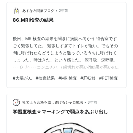
ーさんが、同じ再発部分を切除したところ、 尿管を傷つ
けダブルストーマになられたことを知りました。 手術が
•
あすなろ闘病ブログ
2年前
難しいのなら、陽子線療法…
86.MRI検査の結果
後日、MRI検査の結果を聞きに病院へ向かう 待合室です
ごく緊張してた。 緊張しすぎてトイレが近い。でもその
間に呼ばれたらどうしようと迷っているうちに呼ばれて
しまった。時はきた、という感じだ。 深呼吸、深呼吸。
･･･ｺﾝﾆﾁﾊ ･･･コンニチハ （歯切れが悪い⁈結果が悪いの
か⁈） と思ったら 異常なさそう･･･とのこと。 しかし
#
大腸がん
#
検査結果
#
MRI検査
#
肝転移
#
PET検査
CEAが上がっているのが気になるのでやはりPET検査で判
断しよう、ということになった。 緊張して、覚悟を決め
て、扉を開けたのにモヤモヤは解決できなかった 気が抜
•
けた ということで次はPET検査 の前に、4カ月前に予約
社労士☆合格を成し遂げるシャロ勉法
3年前
した肝エコーの検査が入っていたのでそれも受けること
学習度検査☆マーキングで弱点をあぶり出し
にな…