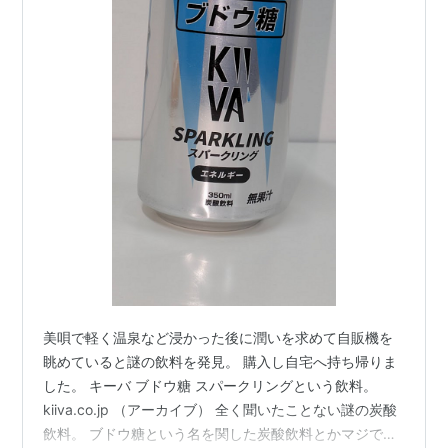
美唄で軽く温泉など浸かった後に潤いを求めて自販機を
眺めていると謎の飲料を発見。 購入し自宅へ持ち帰りま
した。 キーバ ブドウ糖 スパークリングという飲料。
kiiva.co.jp （アーカイブ） 全く聞いたことない謎の炭酸
飲料。 ブドウ糖という名を関した炭酸飲料とかマジで聞