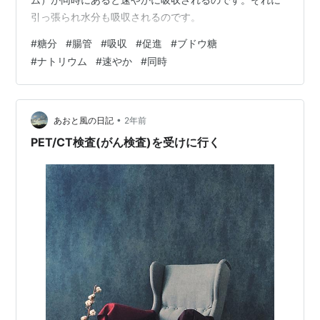
引っ張られ水分も吸収されるのです。
#
糖分
#
腸管
#
吸収
#
促進
#
ブドウ糖
#
ナトリウム
#
速やか
#
同時
•
あおと風の日記
2年前
PET/CT検査(がん検査)を受けに行く