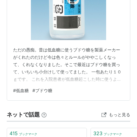
ただの愚痴。昔は低血糖に使うブドウ糖を製薬メーカー
がくれたのだけど今は色々とルールがややこしくなっ
て、くれなくなりました。そこで最近はブドウ糖を買っ
て、いちいち小分けして使ってました。 一包あたり１０
ｇです。 これを入院患者が低血糖起こした時に使うよう
にしてたワケです。ところが、このブドウ糖さへも販売
#
低血糖
#
ブドウ糖
中止の案内 本当に製薬メーカーが儲からないとなるとす
ぐに“諸般の事情”で販売を中止しまくるから困る。ここ数
年で何度目だろうか。一応、代替の製品があるのだけど
ネットで話題
もっと見る
結構仕入れ値が高いうえ、その代替製品もいつ販売中止
になるかわからない。そこで思いついたのがこれ ブドウ
糖注50％これを低血糖の時に飲んでもらえ…
415
323
ブックマーク
ブックマーク