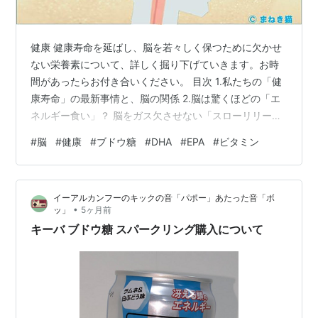
健康 健康寿命を延ばし、脳を若々しく保つために欠かせ
ない栄養素について、詳しく掘り下げていきます。お時
間があったらお付き合いください。 目次 1.私たちの「健
康寿命」の最新事情と、脳の関係 2.脳は驚くほどの「エ
ネルギー食い」？ 脳をガス欠させない「スローリリー
ス」の知恵 3.心と情報のネットワークを作る「必須アミ
#
脳
#
健康
#
ブドウ糖
#
DHA
#
EPA
#
ビタミン
ノ酸」 4.脳の柔軟性を保つ「DHA」と代謝を助ける「ビ
タミンB群」 記憶の要「DHA」 エネルギー変換の火付け
役「ビタミンB群」 5.おわりに：賢い食事で「ぼけな
イーアルカンフーのキックの音「パポー」あたった音「ボ
い」生活を 私は、前期高齢者です。 そんな私の人生目標
•
ッ」
5ヶ月前
に「ピンピンコロリ」があります。略してピンコロ
キーバ ブドウ糖 スパークリング購入について
（PPK)。 そのた…