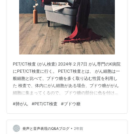
PET/CT検査 (がん検査) 2024年２月7日 がん専門のK病院
にPET/CT検査に行く。 PET/CT検査とは、 がん細胞は一
般細胞と比べて、ブドウ糖を多く取り込む性質を利用し
た 検査で、体内にがん細胞がある場合、ブドウ糖ががん
細胞に集まってくるので、 ブドウ糖の部分に色を付けて
がんが目視できるらしい。 と私はざっくりと認識してい
#
肺がん
#
PET/CT検査
#
ブドウ糖
るのですが、 詳しい方からするともしかしたら間違って
いるかもしれないので、 詳しくは調べてくださいね。 検
査設備は病院の地下階にある。 予定時刻から間もなく順
•
番が来た。 血糖値を計り、正常値内であることを確認、
発声と音声表現のQ&Aブログ
2年前