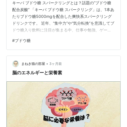
キーバ ブドウ糖 スパークリングとは？話題の“ブドウ糖
配合炭酸” 「キーバ ブドウ糖 スパークリング」は、1本あ
たりブドウ糖5000mgを配合した爽快系スパークリング
ドリンクです。 近年、“集中力”や“気分転換”を意識してブ
ドウ糖入り飲料に注目が集まる中、仕事や勉強、ゲー
ム、長時間の作業など、さまざまなシーンに寄り添う1本
#
ブドウ糖
として登場！ リンク フレーバーは、ラムネをベースに白
ブドウの爽やかさを加えた軽やかな味わい。炭酸の刺激
も心地よく、甘すぎず飲みやすい設計になっています。
•
さらに、保存料・着色料不使用というシンプルな成分設
まねき猫の部屋
3ヶ月前
計も特徴で、毎日のリフレッシュドリンクとして取り入
脳のエネルギーと栄養素
れやすいドリンク～！