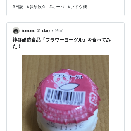
いたことねえぞといった感じ。 どうやら数年前に元レー
#
日記
#
炭酸飲料
#
キーバ
#
ブドウ糖
シングドライバーの方が立ち上げたエナジー系のドリン
クのブランドだそうで。製造はチェリオ。 一部コンビニ
などの店舗では取り扱いを始めているとのことだが、な
•
ぜに美唄の温泉で売ってるのかは謎。 飲んでみたとこ
tomomo13’s diary
1年前
ろ、薄いブドウ味。 よく見たら上のほうに「ラムネ＆白
神谷醸造食品『フラワーヨーグル』を食べてみ
ブドウ味」と書いてあ…
た！