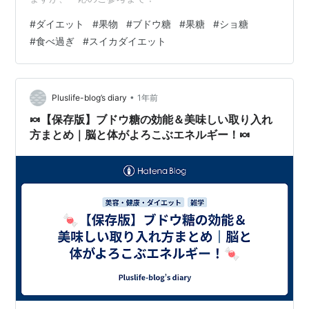
#
ダイエット
#
果物
#
ブドウ糖
#
果糖
#
ショ糖
#
食べ過ぎ
#
スイカダイエット
•
Pluslife-blog’s diary
1年前
🍬【保存版】ブドウ糖の効能＆美味しい取り入れ
方まとめ｜脳と体がよろこぶエネルギー！🍬