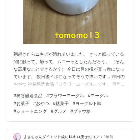
朝起きたらニキビが潰れていました。 きっと眠っている
間に触って、触って、ムニーっとしたんだろう。 （そん
な器用なことできるか？） 今日は鼻の横が真っ赤になっ
ています。 数日後イボになってそうで怖いです… 昨日の
おやつ 神谷醸造食品『フラワーヨーグル』です。 何年ぶ
りだろう… かなり久しぶりに食べるお菓子。 モロッコヨ
#
神谷醸造食品
#
フラワーヨーグル
#
ヨーグル
ーグルと思っていたら、全然違うものだった。 ゾウさん
#
お菓子
#
おやつ
#
駄菓子
#
ヨーグルト味
のイラストじゃないし。 ま、似たようなものなので多分
#
ショートニング
#
グルメ
#
ブドウ糖
味も同じだと思う リンク 『フラワーヨーグル』はヨーグ
ルト風味のふわふわなクリーム状のお菓子です。 税込み
42円。 蓋。 製造者は神谷醸造食品。 原材料はショート
ニング、砂糖、ブ…
•
まぁちゃんダイエット成功14キロ痩せのコツ
1年前