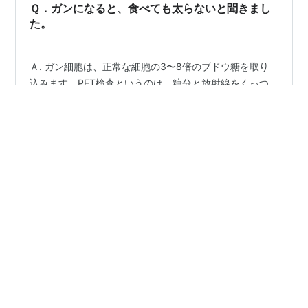
体重を計測し 投与するブドウ糖の量を決める。 血糖…
Ｑ．ガンになると、食べても太らないと聞きまし
た。
Ａ. ガン細胞は、正常な細胞の3〜8倍のブドウ糖を取り
込みます。PET検査というのは、糖分と放射線をくっつ
けて投与、糖分が吸収された箇所をレントゲンに映し
て、光らせて、ガンを発見するわけです。ですから、食
べても太らない、つまり、食べた分は、がん細胞を育て
てしまうことになってしまいます。
#
太らない
#
ブドウ糖
#
PET検査
#
放射線
#
投与