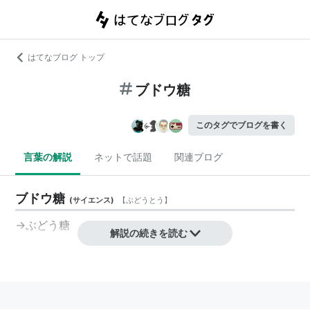
はてなブログ トップ
ブドウ糖
このタグでブログを書く
言葉の解説
ネットで話題
関連ブログ
ブドウ糖
(
サイエンス
)
【
ぶどうとう
】
→ぶどう糖
解説の続きを読む