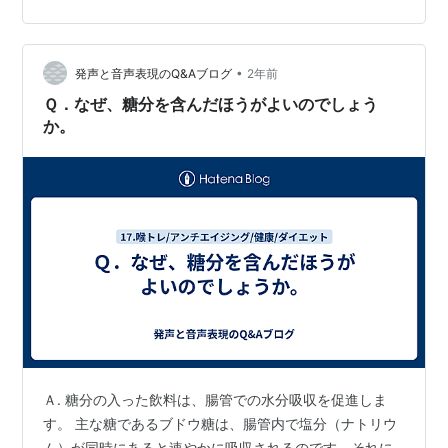
ムーヴに飲まれてモチベーション駄々下がりだし。 それ
でもがんばって勉強して第一志望の試験に前期後期でト
ライしたけど、謎現象でグダグダだったし。 その謎現象
•
というのがですね。 試験始まった瞬間までは意識がはっ
発声と音声表現のQ&Aブログ
2年前
きりしているのに、数分たったらもう眠気がひどくて意
Ｑ．なぜ、糖分を含んだほうがよいのでしょう
識を保てないっていうもので。 …
か。
Ａ. 糖分の入った飲料は、腸管での水分吸収を促進しま
す。 主な糖であるブドウ糖は、腸管内で塩分（ナトリウ
ム）が同時にあると速やかに吸収されるのです。それに