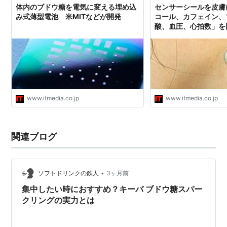
体内のブドウ糖を電気に変える埋め込
センサーシールを皮膚
み式薄型電池 米MITなどが開発
コール、カフェイン、
酸、血圧、心拍数」を
www.itmedia.co.jp
www.itmedia.co.jp
関連ブログ
•
ソフトドリンクの鉄人
3ヶ月前
集中したい時におすすめ？キーバ ブドウ糖スパー
クリングの実力とは