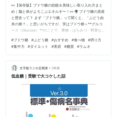
🍬【保存版】ブドウ糖の効能＆美味しい取り入れ方まと
め｜脳と体がよろこぶエネルギー！🍬 🌍 ブドウ糖の原産
と歴史って？ まず「ブドウ糖」って聞くと、「ぶどう由
来の糖？」と思いがちですが、実はブドウ糖＝**グルコ
ース（Glucose）**のことで、果物・はちみつ・野菜など
自然界に広く存在する糖のひとつなんです。 名前の由来
#
ブドウ糖
#
ぶどう糖
#
おすすめ
#
食べ物
#
摂り方
は、昔ヨーロッパでブドウ果汁から取り出された糖が主
#
集中力
#
ダイエット
#
美容
#
糖質
#
ラムネ
だったことから「グルコース＝ブドウ糖」と呼ばれるよ
うになりました🍇 その歴史はかなり古く、紀元前からハ
チミツや果実などの“自然の甘み”としてブドウ糖を摂取し
ていた記録があります。科学的には、18〜19世紀に入っ
•
文字版ラジオ定期便
2年前
てから「エネルギー源…
低血糖｜受験で大コケした話