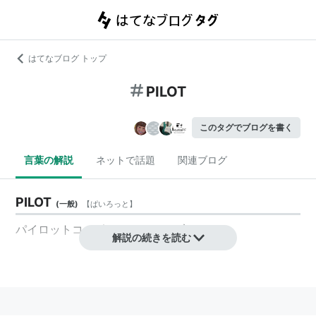
はてなブログ トップ
PILOT
このタグでブログを書く
言葉の解説
ネットで話題
関連ブログ
PILOT
(
一般
)
【
ぱいろっと
】
パイロットコーポレーション
の
ブランド
。
解説の続きを読む