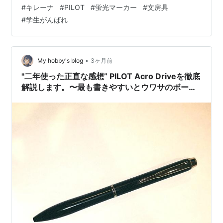
一つ許さないのに、なぜ文房具の「精度」には妥協して
#
キレーナ
#
PILOT
#
蛍光マーカー
#
文房具
しまうのでしょうか？ 実際、日々の情報整理で蛍光ペン
#
学生がんばれ
を使う際、こんな小さなストレスが生産性を削いでいま
せんか？ 線を引いた後の定規のインキ汚れが、次のペー
ジを汚してしまう。 急いでページを閉じると、重要なメ
モが裏写りして台無しになる。 スピードを出すと線がブ
•
My hobby's blog
3ヶ月前
レて、強調した情報が逆に読みにくくな…
"二年使った正直な感想” PILOT Acro Driveを徹底
解説します。〜最も書きやすいとウワサのボール
ペン〜