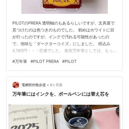
PILOTのPRERA 透明軸のもあるらしいですが、文具屋で
見つけたのは色つきのものでした。 初めはホワイトに目
が行ったのですが、インクで汚れる可能性があったの
で、地味な「ダークターコイズ」にしました。 税込み
4,180円・・・定価でした。 格安万年筆としては、もっ
と安いものもありますが、標準でコンバーターがついて
#
万年筆
#
PILOT PRERA
#
PILOT
いるので値段的にはまあまあかな。 コンバーターは左右
にねじる仕組みで、Pelikan万年筆の吸入式と同じ。イン
ク攪拌用なのかベアリングのようなものが入っていま
•
す。 やり方がまずいのか、インクがいっぱい入りませ
電網郊外散歩道
6ヶ月前
ん。 入れたインクは、PILOTの色彩雫「孔雀」 試し書き
万年筆にはインクを、ボールペンには替え芯を
したのが、以下のノ…