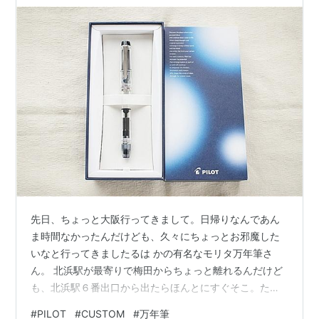
先日、ちょっと大阪行ってきまして。日帰りなんであん
ま時間なかったんだけども、久々にちょっとお邪魔した
いなと行ってきましたるは かの有名なモリタ万年筆さ
ん。 北浜駅が最寄りで梅田からちょっと離れるんだけど
も、北浜駅６番出口から出たらほんとにすぐそこ。ただ
し駅内はめちゃ歩く。 変わらぬ佇まいがうれしい。 あれ
#
PILOT
#
CUSTOM
#
万年筆