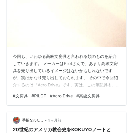
今回も、いわゆる高級文房具と言われる類のものを紹介
していきます。 メーカーはPilotさんで、あまり高級文房
具を売り出しているイメージはないかもしれないです
が、実はかなり売り出しておられます。 その中で今回紹
介するのは『Acro Drive』です。実は、この筆記具も、
前回のRomeo No.3に引き続き、ボールペンの中でトップ
#
文房具
#
PILOT
#
Acro Drive
#
高級文房具
レベルの書き心地だと名高いボールペンなんです。私は
２年ほど、このボールペンを使用しています。まだまだ
現役で頑張ってくれています。 前回のRomeo No.3を紹
•
介した記事(こちらもぜひ)↓ woodhan.hatenablog.com
手帳なわたし
3ヶ月前
Acro Driveの基本情報 デザ…
20世紀のアメリカ教会史をKOKUYOノートと