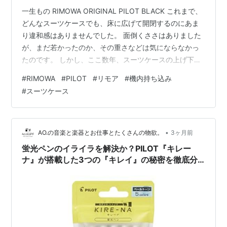
一生もの RIMOWA ORIGINAL PILOT BLACK これまで、
どんなスーツケースでも、床に広げて開閉するのにあま
り違和感はありませんでした。 面倒くささはありました
が、まだ若かったのか、その重さなどは気にならなかっ
たのです。 しかし、ここ数年、スーツケースの上げ下げ
や開閉がとても負担に感じるようになってきました。 自
#
RIMOWA
#
PILOT
#
リモア
#
機内持ち込み
分では若いと思っていても、やはりかなり歳なんだなぁ
#
スーツケース
と実感します。 そこで、何か良いスーツケースはないも
のかと物色していたところ・・・。 RIMOWA ORIGINAL
PILOTというスーツケースを発見しました。 こちらは、
スーツケースを床に倒して広げる必要がなく、上…
•
AO.の音楽と楽器とお仕事とたくさんの物欲。
3ヶ月前
蛍光ペンのイライラを解決か？PILOT『キレー
ナ』が搭載した3つの『キレイ』の秘密を徹底分
析