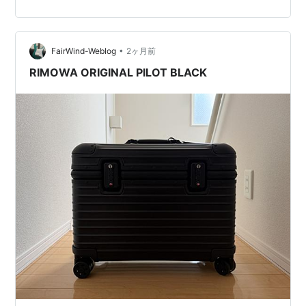
ば良いなと軽い願望であったPelikanのオーシャンスワー
ルは、まぁもちろん残ってなどいなかった。欲しいと思
った時にはどこも完売御礼だったからね。綺麗だもんな
•
オーシャンスワール…。 そこは予想通りのため潔く諦
FairWind-Weblog
2ヶ月前
め、店内を見させてもらいます。600シリーズの限定が
RIMOWA ORIGINAL PILOT BLACK
残ってたりしてかなり心惹かれたのだ…