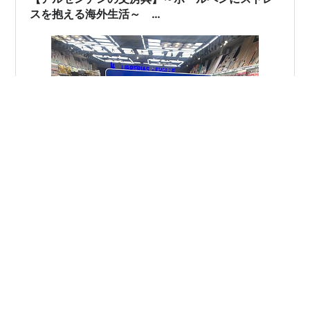
スを抱える海外生活～
LibreríasLevalleCaballito＠Rivadavia5050