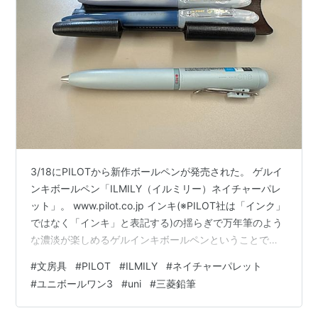
3/18にPILOTから新作ボールペンが発売された。 ゲルイ
ンキボールペン「ILMILY（イルミリー）ネイチャーパレ
ット」。 www.pilot.co.jp インキ(※PILOT社は「インク」
ではなく「インキ」と表記する)の揺らぎで万年筆のよう
な濃淡が楽しめるゲルインキボールペンということで、
発売が決まってから大変楽しみにしていた。 発売日の
#
文房具
#
PILOT
#
ILMILY
#
ネイチャーパレット
3/18には売り場に足を運ぶことができず、3/19に金沢駅
#
ユニボールワン3
#
uni
#
三菱鉛筆
至近のフォーラスという商業ビルにあるLoFtに足を運ん
だ。すると一番欲しいと思っていた「夜空さんぽ」が売