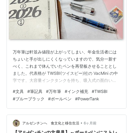
万年筆は軒並み値段が上がってしまい、年金生活者には
ちょいと手が出しにくくなっていますので、気分一新す
べく、これまで休んでいたペンを再登板させることとし
ました。代表格が TWSBI(ツイスビー)社の VacMini の中
字です。大容量インクタンクを持ち、吸入式の面白い機
構に興味を持ち購入したのでしたが、残念ながら愛用の
#
文具
#
筆記具
#
万年筆
#
インク補充
#
TWSBI
プラチナ社の古典ブルーブラックインクとは相性が悪
#
ブルーブラック
#
ボールペン
#
PowerTank
く、使用を断念。今回はパイロットのブルーブラックで
再挑戦です。 TWSBI 社の VacMini に Pilot の Blue Black
インクを吸入 ペン先を保護するパイロットの INK-70 ボ
トルのリザーバーがなんだか邪魔っ気…
•
アルゼンチンへ 食文化と移住生活
6ヶ月前
【アルゼンチンの文房具】～ボールペンにストレ