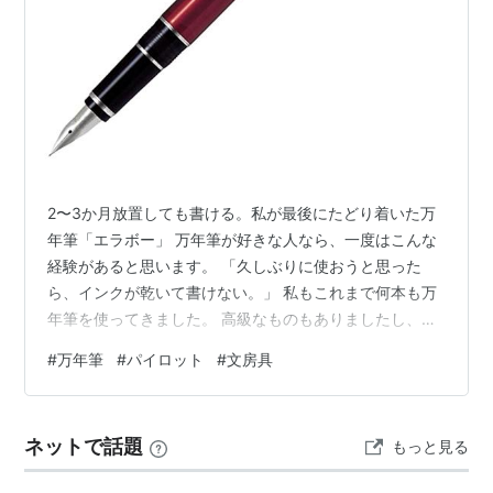
2〜3か月放置しても書ける。私が最後にたどり着いた万
年筆「エラボー」 万年筆が好きな人なら、一度はこんな
経験があると思います。 「久しぶりに使おうと思った
ら、インクが乾いて書けない。」 私もこれまで何本も万
年筆を使ってきました。 高級なものもありましたし、人
気モデルも試しました。 ですが、結局いま一番手元に残
#
万年筆
#
パイロット
#
文房具
っているのは、意外にもこの一本です。 それが、パイロ
ット エラボー。 Amazon | パイロット 万年筆 エラボー
FE-25SR-RSF レッド | 万年筆 | 文房具・オフィス用品 見
ネットで話題
もっと見る
た目も高級感があって最高です！ 初めて見た時の印象 正
直に言うと、派手な万年筆ではありません。 モン…