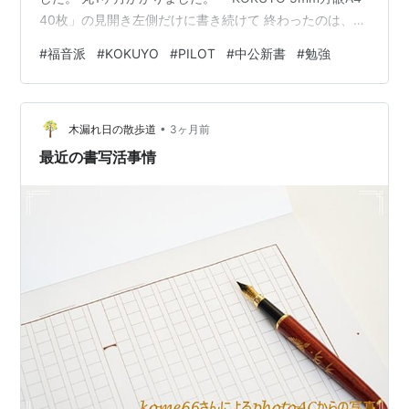
40枚」の見開き左側だけに書き続けて 終わったのは、最
後のページ、ピッタリ！ 実はこれ、わたしの得意技の一
#
福音派
#
KOKUYO
#
PILOT
#
中公新書
#
勉強
つかも。 どうしてか、こういうの、 ピッタリ終わらせる
ことができるんですよね。 別に残りのページを見て、 段
取りをしたわけではないです。 「50文字で書きましょ
•
う」とか、 「このスペースに文字を書き込みましょう」
木漏れ日の散歩道
3ヶ月前
とか、 行き当たりばったりなのに、 結構うま…
最近の書写活事情