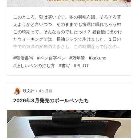
このところ、朝は寒いです。冬の羽毛布団、そろそろ替
えようかと言いつつ、そのままでも快適に眠れちゃう💤
この時期って、そんなものでしたっけ？ 昼食後に出かけ
たウォーキングでは、長袖シャツで歩けました。１日の
中での気温の変動の大きさも、この時期ならではなのか
も…。 にほんブログ村 最近、ブログ記事にはしていませ
#
朝活書写
#
ペン習字ペン
#
万年筆
#
kakuno
んでしたけれど、書写活動は続いています。毎朝新しい
#
正しいペンの持ち方
#
書写
#
PILOT
お題を出していただける《朝活書写》は、１日１題。水
曜日と土曜日に新しいお題を出してくださる《書写食堂
のお品書き》は、新規のお題がない日には過去のお題を
書くのが日課となりました。 《朝活書写》も、過去のお
•
映文計
4ヶ月前
題を書きたいと思いつつ、なかなか間が埋まり…
2026年3月発売のボールペンたち