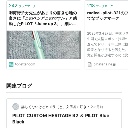
242
218
ブックマーク
ブックマーク
羽海野チカ先生があまりの書き心地の
radical-pilot-32
良さに「このペンどこのですか」と感
てなブックマーク
動したPILOT『Juice up 3』、細い線
もなめらかに書けて愛用者が多いらし
2025年3月27日、中国
い
中国で人型ロボット技術
進んでおり、今年以降は
産業となり得ると伝えた。
究と開発が加速するのに
なタイプの人型ロボット
togetter.com
b.hatena.ne.jp
ように出現し、市場では
かがうほどの注目...
関連ブログ
•
詳しくないけどカメラ（と、文房具）好き
2ヶ月前
PILOT CUSTOM HERITAGE 92 ＆ PILOT Blue
Black