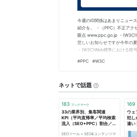
今週のID関係はあまりニュー
紹介を。 ・（PPC）不正ア
眼点 www.ppc.go.jp ・(
悲しいお知らせですが今年の夏はかな
・(W3C)Web標準における暗号
ログインの疑い（資生堂ジャパン株式会
#
PPC
#
W3C
バーカードで“死後”を自動判定
ネットで話題
183
169
ブックマーク
33の業界別、集客関連
ウェ
KPI（平均直帰率／平均検索
犯し
流入（SEO+PPC）割合／平
違い 
均ソーシャル流入割合／訪問
SEOツール > SEO&コンテンツマ
あたりPV数など）まとめ |