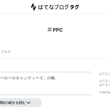
PPC
連ブログ
はてな
ペロペロキャンディーズ
」の略。
はてな
はてな
Copyrig
ピー機対応の普通紙。
解説の続きを読む