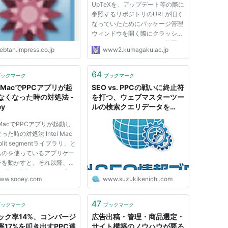
UpTeXを、アップデート等の際に
参照するリポジトリのURLが旧く
なっていたためにパッケージ管理
ウィンドウを開く際にクラッシュ
するようになっていたので修正・
ebtan.impress.co.jp
www2.kumagaku.ac.jp
更新。 2025年3月10日 Drag &
Drop UpTeXを、20250307版の
内蔵TeX Liveが2024のままであ
64
ブックマーク
ブックマーク
ったミスがあったので差し替え・
el MacでPPCアプリが起
SEO vs. PPCの戦いに終止符
更新。20250...
なくなった時の対処法 -
を打つ、ウェブマスターツー
ey
ルの検索クエリデータを
AdWordsで比較可能に
el MacでPPCアプリが起動し
った時の対処法 Intel Mac
lit segmentライブラリ」と
ものを使っているアプリケー
ンを動かすと、それ以降、
etta上で動作するPPCアプリ
ww.sooey.com
www.suzukikenichi.com
動に失敗するようになってし
とがあります。 MacBook
入してからずっと悩んでいた
47
ブックマーク
ブックマーク
すが、この症状が発生したら
ック率14%、コンバージ
広告出稿・管理・商品選定・
.
率17%を叩き出すPPC達
サイト構築のノウハウが要る