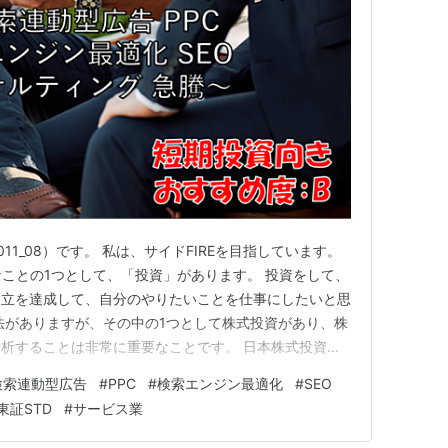
011_08）です。 私は、サイドFIREを目指しています。
なことの1つとして、「投資」があります。 投資をして、
自立を達成して、自分のやりたいことを仕事にしたいと思
法がありますが、その中の1つとして株式投資があり、株
析することは非常に重要なことです。 日本株式投資を
、以下の四季報になります。 お持ちでない方は、以下
検索連動型広告
#
PPC
#
検索エンジン最適化
#
SEO
勧めします。 リンク 銘柄の事業内容は？、業績はどう
東証STD
#
サービス業