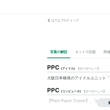
はてなブログ トップ
言葉の解説
ネットで話題
関
PPC
(
アイドル
)
【
ぴーぴーしー
】
大阪日本橋発のアイドルユニット「
PPC
(
コンピュータ
)
【
ぴーぴーしー
】
【Plain Paper Copier】。コ