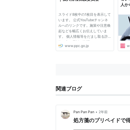
人か
集長
スライド8枚中の1枚目を表示して
担当者
います。 公式YouTubeチャンネ
ルへのリンクです。施策や注意喚
起などを幅広くお伝えしていま
す。 個人情報等をだまし取る詐
欺の主な電話、訪問、フィッシン
www.ppc.go.jp
w
グによる手口をそれぞれショート
ドラマで紹介しています。
関連ブログ
•
Pan Pan Pan
2年前
処方箋のプリペイドで