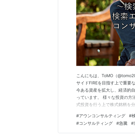
こんにちは、ToMO（@tomo2
サイドFIREを目指す上で重要
今ある資産を拡大し、経済的
っています。 様々な投資の方
式投資を行う上で株式銘柄を分
される方の必需品といえるのが
#
アウンコンサルティング
#
から購入して読まれることをお
#
コンサルティング
#
急騰
#
か？、配当はいくらなのか？…