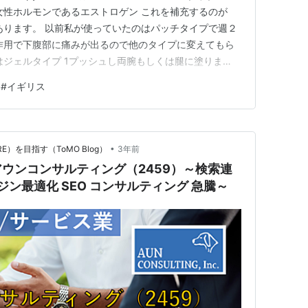
女性ホルモンであるエストロゲン これを補充するのが
があります。 以前私が使っていたのはパッチタイプで週２
作用で下腹部に痛みが出るので他のタイプに変えてもら
はジェルタイプ 1プッシュし両腕もしくは腿に塗りま
トロン 2種類の薬を処方されました。 イギリスは1種類
#
イギリス
なると£9.9X2=£19.80 1ヶ月分なのでこれが毎月…
•
）を目指す（ToMO Blog）
3年前
ウンコンサルティング（2459）～検索連
ンジン最適化 SEO コンサルティング 急騰～