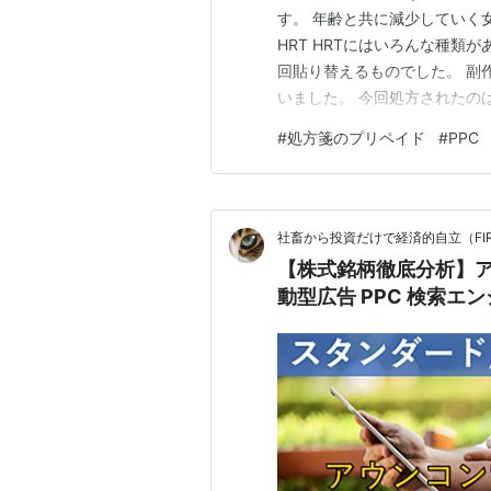
す。 年齢と共に減少していく
HRT HRTにはいろんな種類
回貼り替えるものでした。 副
いました。 今回処方されたの
す。 こちらと錠剤のプロジェス
#
処方箋のプリペイド
#
PPC
の薬に対して£9.9なので2種類と
社畜から投資だけで経済的自立（FIRE
【株式銘柄徹底分析】ア
動型広告 PPC 検索エ