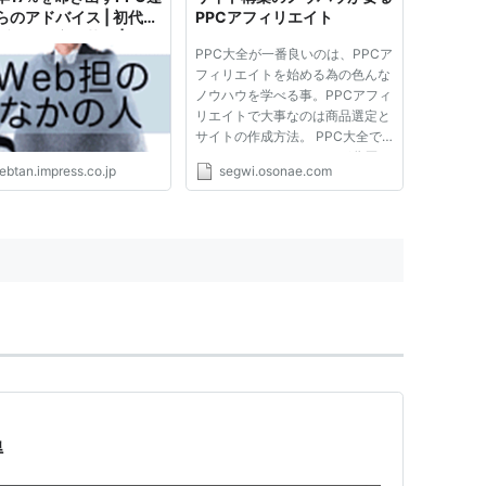
らのアドバイス | 初代編
PPCアフィリエイト
ブログ―安田英久 | Web
PPC大全が一番良いのは、PPCア
Forum
フィリエイトを始める為の色んな
ノウハウを学べる事。PPCアフィ
リエイトで大事なのは商品選定と
サイトの作成方法。 PPC大全で
はそのためのマニュアルが分厚い
ebtan.impress.co.jp
segwi.osonae.com
です。 商品選定については、
１．ライバルのいない商品や売れ
るジャンルの見つけ方 ２．赤字
のリスクを計算した商品選定方法
３．...
得