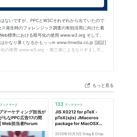
スはないですが、PPCとW3Cそれぞれから出ていたので
クセス発生時のフォレンジック調査の有効活用に向けた着
W3C)Web標準における暗号化の使用 www.w3.org そして、
り暑くなるかもっっm www.itmedia.co.jp [認証]
化の使用 www.w3.org ・第三者によるなりすまし不正
社 1月29日） www.shiseido.co.jp ・マイナン
 …
もっと見る
133
ブックマーク
ブックマーク
ブマーケティング担当が
JIS X0212 for pTeX -
がちなPPC広告17の間
pTeX(sjis) JMacoros
| Web担当者Forum
package for MacOSX
(ppc/intel)
2025年10月3日 Drag & Drop