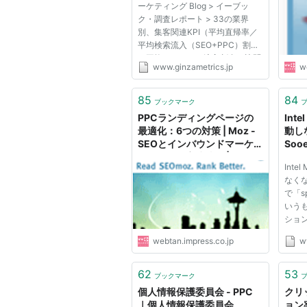
ーケティング Blog > イーブッ
SEOツール GinzaMetrics
ク・調査レポート > 33の業界
別、集客関連KPI（平均直帰率／
平均検索流入（SEO+PPC）割合
／平均ソーシャル流入割合／訪問
www.ginzametrics.jp
w
あたりPV数など）まとめ 先日投
稿した記事「競合他社のウェブサ
イトはどうなってるんだ？ を簡
85
84
ブックマーク
単に調べる無料ツール3選＋α」
PPCランディングページの
Int
で紹介したSi...
最適化：6つの対策 | Moz -
動し
SEOとインバウンドマーケ
Soo
ティングの実践情報 | Web担
Int
当者Forum
なくな
で「sp
いう
ショ
Ros
webtan.impress.co.jp
w
が起
まうこ
を購
62
53
ブックマーク
ので
個人情報保護委員会 - PPC
クリ
Term..
｜個人情報保護委員会
ョン