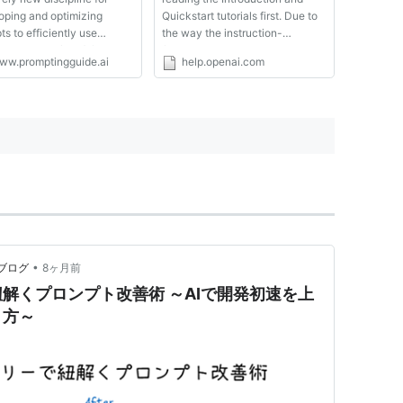
oping and optimizing
Quickstart tutorials first. Due to
s to efficiently use
the way the instruction-
age models (LMs) for a
following models are trained or
ww.promptingguide.ai
help.openai.com
ariety of applications and
the data they are trained on,
rch topics. Prompt
there are specific prompt
ering skills help to better
formats that work particularly
stand the capabilities and
well and align better with...
ions of...
•
者ブログ
8ヶ月前
解くプロンプト改善術 ～AIで開発初速を上
り方～