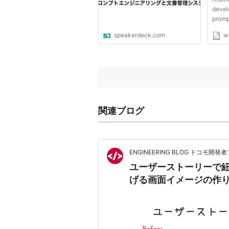
devel
prompt
langu
speakerdeck.com
w
wide v
resea
engine
under
limitat
関連ブログ
ENGINEERING BLOG ドコモ開発
ユーザーストーリーで紐
げる画面イメージの作