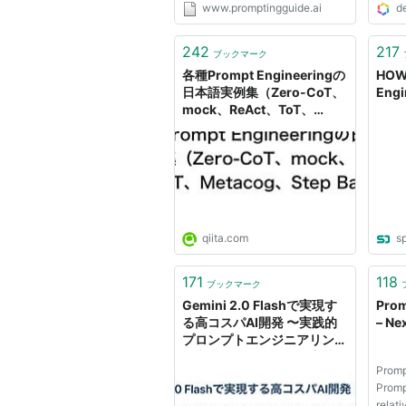
www.promptingguide.ai
d
グのスキルを身につけることで、
大規模言語モデル（LLMs）の能
力と限界をより理解することがで
242
217
ブックマーク
きます。 研究者は、プロンプト
各種Prompt Engineeringの
HOW
エ...
日本語実例集（Zero-CoT、
Engi
mock、ReAct、ToT、
Metacog、Step Back、IEP
など） - Qiita
qiita.com
s
171
118
ブックマーク
Gemini 2.0 Flashで実現す
Prom
る高コスパAI開発 〜実践的
– Ne
プロンプトエンジニアリング
と文書管理システムの実装
Promp
例〜/gemini-2.0-flash-
Promp
prompt-engineering
relati