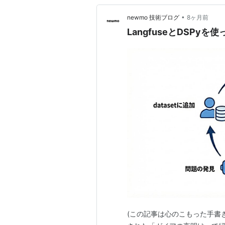
•
newmo 技術ブログ
8ヶ月前
LangfuseとDSP
(この記事は心のこもった手書き