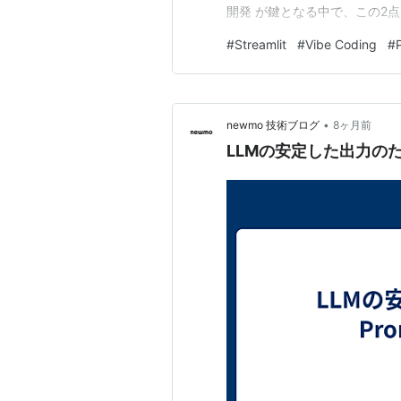
開発 が鍵となる中で、この2
待する体験・操作感）を素早
#
Streamlit
#
Vibe Coding
#
かに高速に作成し、修正を加え
は、画面イメージを Vib…
•
newmo 技術ブログ
8ヶ月前
LLMの安定した出力のために 