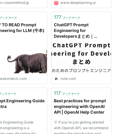
ev.classmethod.jp
www.deeplearning.ai
177
ブックマーク
ブックマーク
 TO READ Prompt
ChatGPT Prompt
neering for LLM (牛本)
Engineering for
Developersまとめ｜
mah_lab / 西見 公宏
peakerdeck.com
note.com
117
ブックマーク
ブックマーク
pt Engineering Guide
Best practices for prompt
xtra
engineering with OpenAI
API | OpenAI Help Center
t Engineering Guide
💡 If you're just getting started
t engineering is a
with OpenAI API, we recommend
vely new discipline for
reading the Introduction and