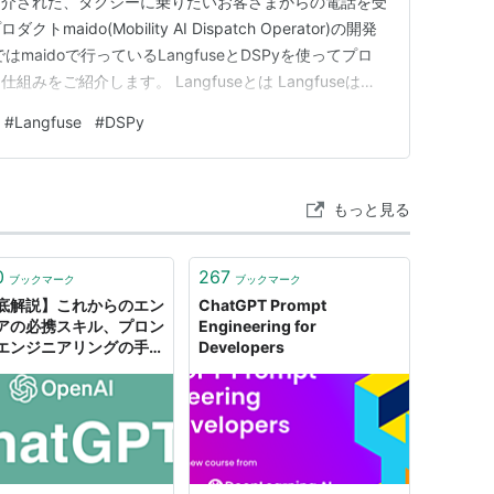
紹介された、タクシーに乗りたいお客さまからの電話を受
ido(Mobility AI Dispatch Operator)の開発
maidoで行っているLangfuseとDSPyを使ってプロ
をご紹介します。 Langfuseとは Langfuseは、
rvabilityを確保するツールです。電話ごとのセッション
#
Langfuse
#
DSPy
出しの入出力、…
もっと見る
0
267
ブックマーク
ブックマーク
底解説】これからのエン
ChatGPT Prompt
アの必携スキル、プロン
Engineering for
エンジニアリングの手引
Developers
mpt Engineering
ide」を読んでまとめてみ
DevelopersIO