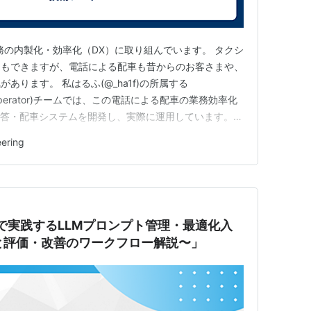
務の内製化・効率化（DX）に取り組んでいます。 タクシ
ともできますが、電話による配車も昔からのお客さまや、
あります。 私はるふ(@_ha1f)の所属する
spatch Operator)チームでは、この電話による配車の業務効率化
応答・配車システムを開発し、実際に運用しています。
ご参照ください。 note.com 本稿では、「Prompt
ering
電話配車システムのプロンプト自体の品質管理に…
ricksで実践するLLMプロンプト管理・最適化入
istryと評価・改善のワークフロー解説〜」