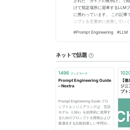
された「ガイアの夜明け」で
けて指定場所に迎車するLLMプロダクトma
に携わっています。 この記事では
ンプトを定量的に改善していく仕組み
LLMアプリケーションのobse
#
Prompt Engineering
#
LLM
や、トレース単位でLLM呼び
ネットで話題
1496
102
ブックマーク
Prompt Engineering Guide
【徹
– Nextra
ジニ
プト
「Pro
Prompt Engineering Guide プロ
Gu
ンプトエンジニアリングは、言語
た | 
モデル（LMs）を効率的に使用す
るためのプロンプトを開発および
最適化する比較的新しい学問分野
です。プロンプトエンジニアリン