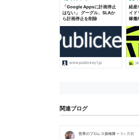
「Google Appsに計画停止
経産
はない」 グーグル、SLAか
イド
ら計画停止を削除
稼働
www.publickey1.jp
j
関連ブログ
•
世界のプロレス探検隊
3ヶ月前