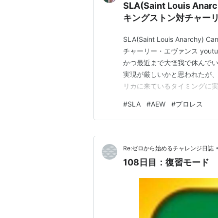
SLA(Saint Louis Ana
キングストン対チャー
SLA(Saint Louis Anarchy
チャーリー・エヴァンス yout
かつ最近まで大怪我で休んで
実現が厳しいかと思われたが、
リカに来ているタイミングに実
盟友オルティスのサポート役
#
SLA
#
AEW
#
プロレス
はハードな逆水平を武器にチ
Re:ゼロから始めるチャレンジ日誌
108日目：復習モード