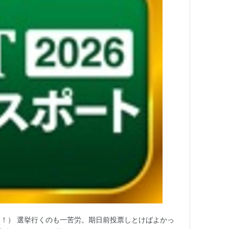
！） 選挙行くのも一苦労。期日前投票しとけばよかっ