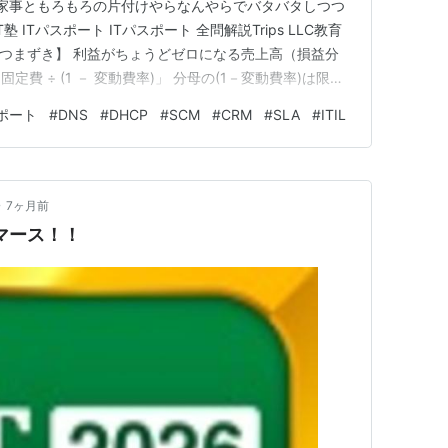
ず家事ともろもろの片付けやらなんやらでバタバタしつつ
 ITパスポート ITパスポート 全問解説Trips LLC教育
 【今日のつまずき】 利益がちょうどゼロになる売上高（損益分
費 ÷ (1 － 変動費率)」 分母の(1－変動費率)は限界
を割ると損益分岐点が出る。『固定費』を『限界利益率』
スポート
#
DNS
#
DHCP
#
SCM
#
CRM
#
SLA
#
ITIL
けど、もう全然すぐ出てこない。 覚えられてない
•
7ヶ月前
マース！！