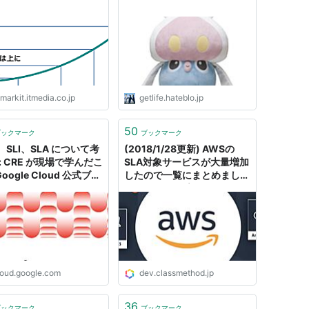
markit.itmedia.co.jp
getlife.hateblo.jp
50
ブックマーク
ブックマーク
、SLI、SLA について考
(2018/1/28更新) AWSの
: CRE が現場で学んだこ
SLA対象サービスが大量増加
 Google Cloud 公式ブロ
したので一覧にまとめまし
た！ どんどん増えて現在全
45サービス | DevelopersIO
loud.google.com
dev.classmethod.jp
36
ブックマーク
ブックマーク