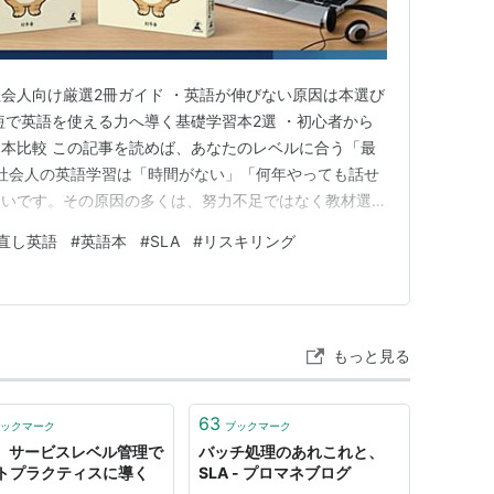
会人向け厳選2冊ガイド ・英語が伸びない原因は本選び
短で英語を使える力へ導く基礎学習本2選 ・初心者から
本比較 この記事を読めば、あなたのレベルに合う「最
社会人の英語学習は「時間がない」「何年やっても話せ
すいです。その原因の多くは、努力不足ではなく教材選び
事では、第二言語習得（SLA）の知見をベースに、「理
直し英語
#
英語本
#
SLA
#
リスキリング
の体系化」に優れた2冊を厳選しています。迷いを断
態まで導きます。 英語…
もっと見る
63
ックマーク
ブックマーク
A、サービスレベル管理で
バッチ処理のあれこれと、
トプラクティスに導く
SLA - プロマネブログ