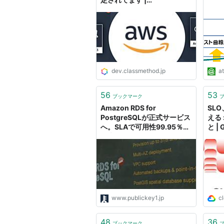
DevelopersIO
dev.classmethod.jp
at
56
53
ブックマーク
Amazon RDS for
SLO
PostgreSQLが正式サービス
える 
へ。SLAで可用性99.95％を
と |
約束
グ
www.publickey1.jp
c
48
36
ブックマーク