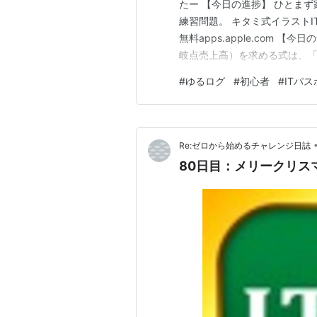
たー 【今日の進捗】 ひとま
練習問題。 キタミ式イラストIT塾
無料apps.apple.com
岐点売上高）を求める式は、「固定
利益率のこと。これで固定費
#
ゆるログ
#
初心者
#
ITパ
で割るのがポイントらしいんだ
ー！！！…
Re:ゼロから始めるチャレンジ日誌
80日目：メリークリス