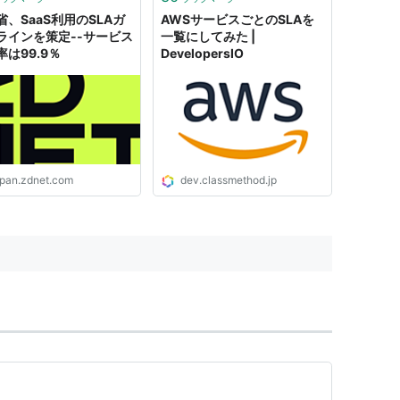
省、SaaS利用のSLAガ
AWSサービスごとのSLAを
ラインを策定--サービス
一覧にしてみた |
率は99.9％
DevelopersIO
apan.zdnet.com
dev.classmethod.jp