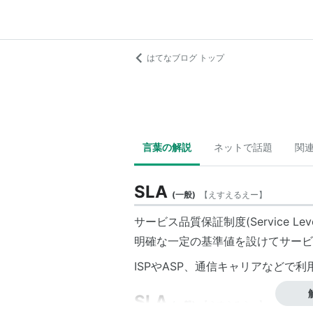
はてなブログ トップ
言葉の解説
ネットで話題
関
SLA
(
一般
)
【
えすえるえー
】
サービス品質保証制度(Service Leve
明確な一定の基準値を設けてサービ
ISPやASP、通信キャリアなどで
SLA
(
一般
)
【
えすえるえー
】