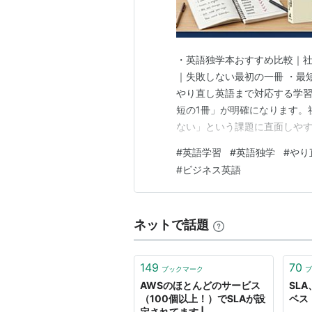
・英語独学本おすすめ比較｜社
｜失敗しない最初の一冊 ・最
やり直し英語まで対応する学習
短の1冊」が明確になります。
ない」という課題に直面しや
と学習設計のミスです。 本記
#
英語学習
#
英語独学
#
やり
解できるインプット」と「知識
#
ビジネス英語
ち、すぐに学習を再開できる状
ネットで話題
149
70
ブックマーク
ブ
AWSのほとんどのサービス
SL
（100個以上！）でSLAが設
ベス
定されてます |