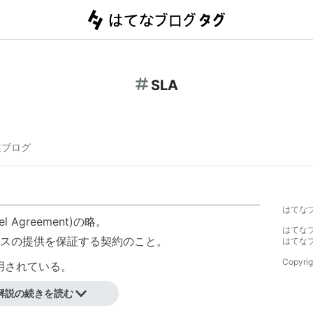
SLA
連ブログ
はてな
l Agreement)の略。
はてな
スの提供を保証する契約のこと。
はてな
Copyrig
利用されている。
解説の続きを読む