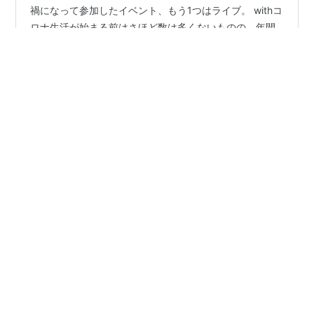
こんにちは！ jeudi-japan.hateblo.jp 昨日の続きでコロナ
禍になって参加したイベント、もう1つはライブ。 withコ
ロナ生活が始まる前はさほど数は多くないものの、年間
数回程度は行っていたアーティストのライブ。ライブハ
ウスで行われる小さな会場から東京ドームに至るまで思
い返すと色々行ったな～～。 最後に行ったライブは2019
#
LiSA
#
ライブ
#
武道館
#
ミリタリー
#
STUSSY
年の欅坂46の東京ドーム公演。 55,000人が掛け声とと
#
Vivienne Westwood
#
コーディネート
#
古着男子
もに緑色のペンライトを一心不乱に振り熱狂して以来、
#
古着屋jeudi
約2年半ぶりのライブでした。(あれは伝説なんだよなま
じで) 今回の会場は日本武道館。 緊急事態宣言、まん防