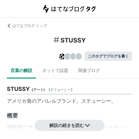
はてなブログ トップ
STUSSY
このタグでブログを書く
言葉の解説
ネットで話題
関連ブログ
STUSSY
(
アート
)
【
すてゅーしー
】
アメリカ発のアパレルブランド。ステューシー。
概要
解説の続きを読む
1980年にサーフボードシェイパーであったショーン・
ステューシーが、自身のオリジナルサーフボードのプロ