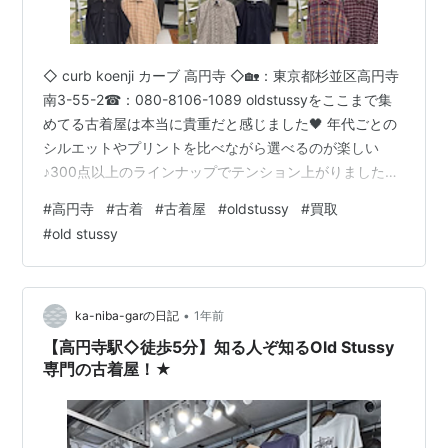
◇ curb koenji カーブ 高円寺 ◇🏡：東京都杉並区高円寺
南3-55-2☎：080-8106-1089 oldstussyをここまで集
めてる古着屋は本当に貴重だと感じました🖤 年代ごとの
シルエットやプリントを比べながら選べるのが楽しい
♪300点以上のラインナップでテンション上がりました🔥
「curb koenji カーブ 高円寺」はストリート好きには最高
#
高円寺
#
古着
#
古着屋
#
oldstussy
#
買取
✨ （Google投稿より引用） ◆ Old Stussyだけで勝負し
#
old stussy
てます🔥 ◆ 80s〜00sの名作Tシャツ、スウェット、ジ
ャケットがずらり。 高円寺駅から徒歩5分にある「curb
koenji カーブ 高円寺」です！ 当店は、Ol…
•
ka-niba-garの日記
1年前
【高円寺駅◇徒歩5分】知る人ぞ知るOld Stussy
専門の古着屋！★