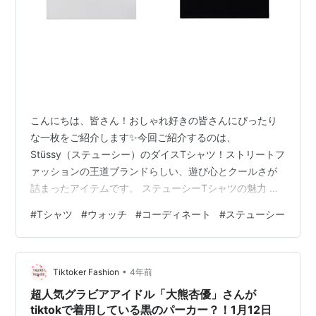
こんにちは、皆さん！おしゃれ好きの皆さんにぴったり
な一枚をご紹介します✨今回ご紹介するのは、
Stüssy（ステューシー）のダイスTシャツ！ストリートフ
ァッションの王道ブランドらしい、遊び心とクールさが
詰まったアイテムです。 ステューシーTシャツの魅力 🎲
ポイントその1：シンプルだけど個性的なデザインフロン
#
Tシャツ
#
ウォッチ
#
コーディネート
#
ステューシー
トに大胆に配置されたダイスのグラフィックがインパク
ト大！シンプルなロゴと絶妙なバランスで、どんなコー
ディネートにも取り入れやすいです。 kaidoku.store 🎲
•
ポイントその2：ユニセックスで着こなし自由自在黒と白
Tiktoker Fashion
4年前
の2色展開で、男女問わず着用可能。カップルや友達同士
超人気グラビアアイドル「大熊杏優」さんが
でペアルックも楽しめ…
tiktokで着用している黒のパーカー？！1月12日