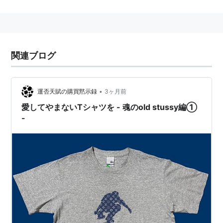
モーション目的でオリジナルのプリントTシャツやショ
ートパンツを販売したことから始まったストリートクラ
シックブランド。主にサーファーやスケーター、ヒップ
ホップ、裏原宿系のファッションを好む層に人気があ
関連ブログ
る。ゆったりとしたストリートな着こなしとリアル・ク
ローズとのバランスを兼ね揃えたラインナップを持つ。
特徴的なロゴは、創業時に自分の名字を筆記体で綴った
•
運否天賦の購買黙示録
3ヶ月前
ものが後にブランドロゴの原型となった。
愛してやまないTシャツを - 魂のold stussy編①
-
1990年、SOHOにニューヨーク店がオープン。その後東
京やロサンゼルス、ロンドンなど世界中で販売をする。
ウェブサイト
Stüssy | Worldwide Since 1980 – Stussy.com
Stüssy （ステューシー）