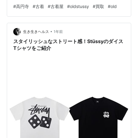
円寺』がオススメです‼ （Google投稿より引用）
#
高円寺
#
古着
#
古着屋
#
oldstussy
#
買取
#
old
【Stussyの歴史が知れる古着屋🔥】 最高の1枚に出会え
る！！ 高円寺駅から徒歩5分にある「curb koenji カーブ
高円寺」です！ 東京都内でも屈指の古着の聖地として知
•
られる高円寺。 当店はStuss…
生き生きヘルス
1年前
スタイリッシュなストリート感！Stüssyのダイス
Tシャツをご紹介