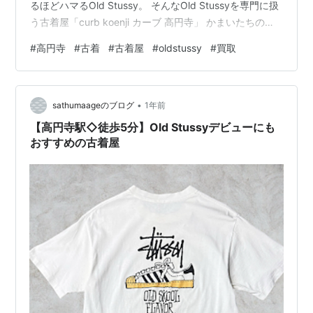
るほどハマるOld Stussy。 そんなOld Stussyを専門に扱
う古着屋「curb koenji カーブ 高円寺」 かまいたちの山
内も御用達なんだとか♪ （Google投稿より引用） ◆ カル
#
高円寺
#
古着
#
古着屋
#
oldstussy
#
買取
チャーが息づく古着との出会い ◆ 時代を超えて愛される
一枚を、今の自分に。 高円寺駅から徒歩5分にある
「curb koenji カーブ 高円寺」です！ 古着の街として知
•
られる高円寺には数多くのショ…
sathumaageのブログ
1年前
【高円寺駅◇徒歩5分】Old Stussyデビューにも
おすすめの古着屋