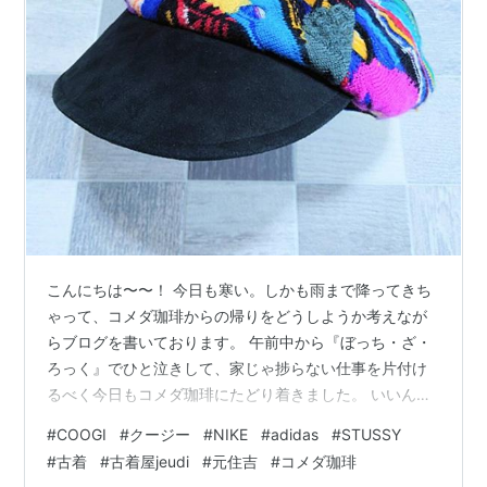
こんにちは〜〜！ 今日も寒い。しかも雨まで降ってきち
ゃって、コメダ珈琲からの帰りをどうしようか考えなが
らブログを書いております。 午前中から『ぼっち・ざ・
ろっく』でひと泣きして、家じゃ捗らない仕事を片付け
るべく今日もコメダ珈琲にたどり着きました。 いいんだ
よな、ぼっち・ざ・ろっく！ 曲がエグいかっこいいんだ
#
COOGI
#
クージー
#
NIKE
#
adidas
#
STUSSY
よな。 ぼっちちゃんのギターヒーロー感はNITRODAYの
#
古着
#
古着屋jeudi
#
元住吉
#
コメダ珈琲
やぎさんがよぎるんだよな〜〜！久々にNITRODAYに会