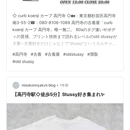
◇ curb koenji カーブ 高円寺 ◇🏡：東京都杉並区高円寺
南3-55-2☎：080-8106-1089 高円寺の古着屋「curb
koenji カーブ 高円寺」唯一無二。 90sのタグ違いやボデ
ィの質感、プリント技術まで語れるレベルのold stussyが
大量✨古着好きだけじゃなくて“stussy”というカルチャー
が好きな人にも刺さる古着屋👕高円寺の古着屋文化って
#
高円寺
#
古着
#
古着屋
#
oldstussy
#
買取
やっぱ強い😌 （Google投稿より引用） ◆ 名古屋ポップ
#
old stussy
アップ開催決定！◆ Old StussyのTシャツが勢揃い！ 高
円寺駅から徒歩5分にある「curb koenji カーブ 高円寺」
です！ 5月17日（土）、18日（…
•
misokonnyaku’s blog
1年前
【高円寺駅◇徒歩5分】Stussy好き集まれ✨