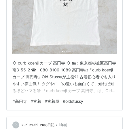
◇ curb koenji カーブ 高円寺 ◇ 🏡：東京都杉並区高円寺
南3-55-2 ☎：080-8106-1089 高円寺の「curb koenji
カーブ 高円寺」Old Stussyが主役👕 古着初心者でも入り
やすい雰囲気！ タグやロゴの違いも面白くて、知れば知
るほどハマる😎 「curb koenji カーブ 高円寺」は、Old
Stussyについて丁寧に教えてくれます✨ （Google投稿よ
#
高円寺
#
古着
#
古着屋
#
oldstussy
り引用） ◆Old Stussyを探すなら、高円寺の“ここ”しか
ない。👕🔥◆ 高円寺駅から徒歩5分にある「curb koenji
カーブ 高円寺」です！ 「古着は好きだけど、結局どこで
•
本物のOld …
kuri-muthi-zuの日記
1年前