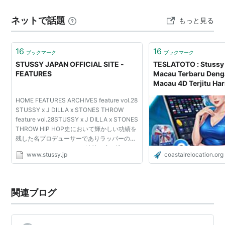
man モノグラムTシャツ stussyお得意のパロディ系 LVの
ネットで話題
もっと見る
モノグラムを彷彿とさ…
16
16
ブックマーク
ブックマーク
STUSSY JAPAN OFFICIAL SITE -
TESLATOTO : Stussy 
FEATURES
Macau Terbaru Deng
Macau 4D Terjitu Hari
HOME FEATURES ARCHIVES feature vol.28
STUSSY x J DILLA x STONES THROW
feature vol.28STUSSY x J DILLA x STONES
THROW HIP HOP史において輝かしい功績を
残した名プロデューサーでありラッパーの
James "J Dilla" Yanceyの追悼の意を込めて
www.stussy.jp
coastalrelocation.org
Raph Rashidが撮り下ろしたフォト作品をフ
ィーチャーしたスペシャルな Tシャ...
関連ブログ