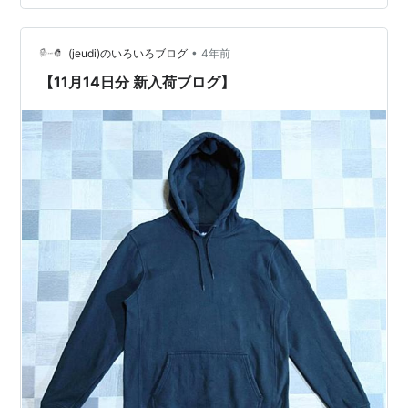
いに行きたいな、、、生は刺激が強すぎて心全部持って
かれちゃうんだけど、、、そのくらい音楽に没入出来る
時間って貴重だよね。来年こそは行けたらいいな、、、
•
(jeudi)のいろいろブログ
4年前
【Lyric Video】…
【11月14日分 新入荷ブログ】