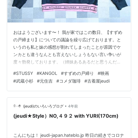
おはようございます〜！ 我が家ではこの数日、【すずめ
の戸締まり】についての議論を繰り広げております。と
いうのも私と妹の感想が割れてしまったことが原因でケ
ンカとも違うなんとも言えないしょうもない言い争いが
度々勃発しております。（姉妹あるあるだと思うんだけ
ど違うのか、、、うちだけ？） そんな中、私は早くも２
#
STUSSY
#
KANGOL
#
すずめの戸締り
#
映画
回目の鑑賞へ。 ストーリーはしっかり入っているので前
#
武蔵小杉
#
元住吉
#
コメダ珈琲
#
古着屋jeudi
回より更に細かいところまで理解出来ました。 今回は
BOSSも一緒に行ったのですがBOSSは基本、作品に対し
て熱のない人なので解釈談義にはならないの！（つまん
ない） BOSSは作品に対してフラットでどのジャンルで
•
(jeudi)のいろいろブログ
4年前
も比較的楽しめるし、何より大いなる…
(jeudi★Style）NO,４９２ with YURI(170cm)