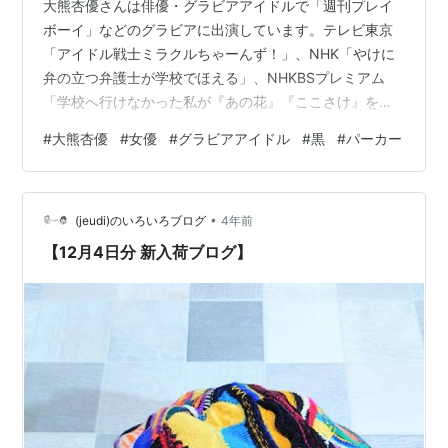
大熊杏優さんは俳優・グラビアアイドルで「週刊プレイ
ボーイ」などのグラビアに出演しています。テレビ東京
「アイドル戦士ミラクルちゃーんず！」、NHK「やけに
弁の立つ弁護士が学校でほえる」、NHKBSプレミアム
「学校へ行けなかった私が『あの花』『ここさけ』を書
くまで」などに出演しています。 １２月１９日に２０歳
#
大熊杏優
#
女優
#
グラビアアイドル
#
黒
#
パーカー
を迎えたばかりの大熊杏優。TikTokフォロワー数４６万
人超えの人気インフルエンサーが、久々に戻ってきた地
元の海街で、昔からずっと一緒に育ってきた幼馴染みと
•
の思い出に浸るグラビアストーリーを展開した。 あの頃
(jeudi)のいろいろブログ
4年前
と変わりばえしない景色、記憶の中に立つ幼馴染み、現
【12月4日分 新入荷ブログ】
実と夢が交錯するセンチメンタルさと、…