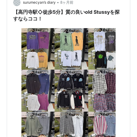
•
surumecyan’s diary
8ヶ月前
【高円寺駅◇徒歩5分】質の良いold Stussyを探
すならココ！