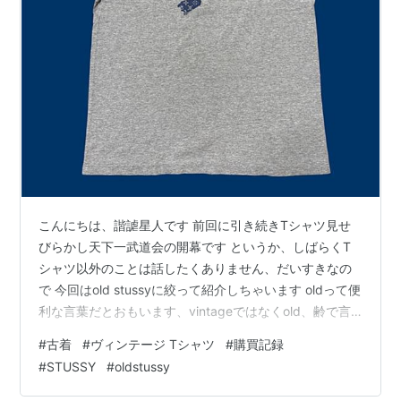
STUSSY STOCK BUCKET
HAT バケット ハット ステュ
ーシー白 L/XL
メディア:
ウェア&シューズ
この商品を含むブログを見る
こんにちは、諧謔星人です 前回に引き続きTシャツ見せ
びらかし天下一武道会の開幕です というか、しばらくT
シャツ以外のことは話したくありません、だいすきなの
で 今回はold stussyに絞って紹介しちゃいます oldって便
利な言葉だとおもいます、vintageではなくold、齢で言
うとおじさんおばさんくらい 大体20～30年前に作られた
#
古着
#
ヴィンテージ Tシャツ
#
購買記録
ものをvintageと表現するらしいですが、その枠で言えば
#
STUSSY
#
oldstussy
90sも既にvintageでは？みたいな論争もありますよね、
不毛です 名称に固執せず己を信じて突き進め ①Skate