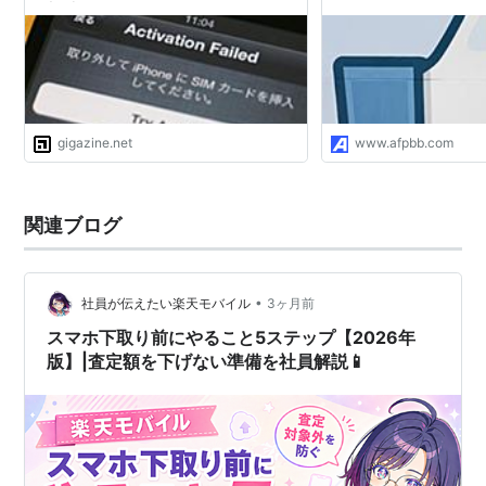
で調達する際に気をつけなければなら
ない、3GSと4はカードの形が異なる
gigazine.net
www.afpbb.com
関連ブログ
•
社員が伝えたい楽天モバイル
3ヶ月前
スマホ下取り前にやること5ステップ【2026年
版】|査定額を下げない準備を社員解説📱