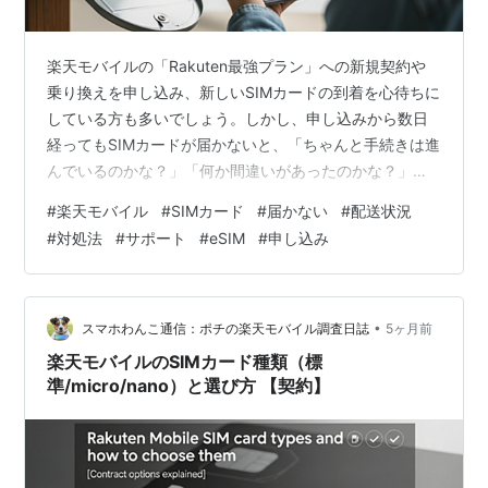
楽天モバイルの「Rakuten最強プラン」への新規契約や
乗り換えを申し込み、新しいSIMカードの到着を心待ちに
している方も多いでしょう。しかし、申し込みから数日
経ってもSIMカードが届かないと、「ちゃんと手続きは進
んでいるのかな？」「何か間違いがあったのかな？」と
不安に感じるかもしれません。 携帯電話の乗り換えは、
#
楽天モバイル
#
SIMカード
#
届かない
#
配送状況
日常生活に直結する重要な手続きです。SIMカードが届か
#
対処法
#
サポート
#
eSIM
#
申し込み
ないという状況は、スマホが使えない期間が長引くこと
にも繋がりかねないため、早めの対処が求められます。
しかし、ご安心ください。SIMカードが届かない原因はい
くつか考えられ、それぞれに適切な対処法があります。
•
スマホわんこ通信：ポチの楽天モバイル調査日誌
5ヶ月前
このブログ記事では、楽天…
楽天モバイルのSIMカード種類（標
準/micro/nano）と選び方 【契約】