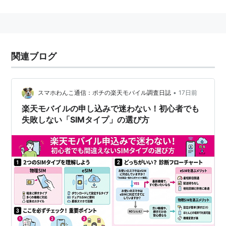
はSIMを採用していた。
日本
日本では2005年頃からSIMカードが採用され始め、
関連ブログ
NTTドコモでは、「ドコモUIMカード」、KDDIでは
「au ICカード」、ソフトバンク（旧ボーダフォン）で
はUSIMカードと呼ぶ。
•
スマホわんこ通信：ポチの楽天モバイル調査日誌
17日前
楽天モバイルの申し込みで迷わない！初心者でも
SIMカード譲渡禁止
失敗しない「SIMタイプ」の選び方
2008年12月1日からSIMカード譲渡禁止を盛り込んだ改
正携帯電話不正利用防止法が施行。
他人名義のカードの譲渡・譲り受けは、50万円以下の
罰金、事業として行えば2年以下の懲役、300万円以下
の罰金。
レンタル業者に本人確認の資料保存も義務義務付け。