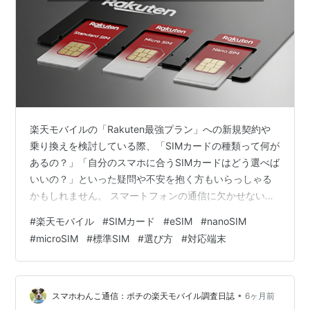
楽天モバイルの「Rakuten最強プラン」への新規契約や
乗り換えを検討している際、「SIMカードの種類って何が
あるの？」「自分のスマホに合うSIMカードはどう選べば
いいの？」といった疑問や不安を抱く方もいらっしゃる
かもしれません。 スマートフォンの通信に欠かせない
SIMカードには、実はいくつかのサイズがあり、お使いの
#
楽天モバイル
#
SIMカード
#
eSIM
#
nanoSIM
端末によって対応するサイズが異なります。また、近年
#
microSIM
#
標準SIM
#
選び方
#
対応端末
では物理的なカードを必要としない「eSIM」も普及して
おり、選択肢はさらに多様化しています。正しいSIMカー
ドを選ばないと、せっかく契約してもスマートフォンが
使えない、といった事態にもなりかねません。 このブロ
•
スマホわんこ通信：ポチの楽天モバイル調査日誌
6ヶ月前