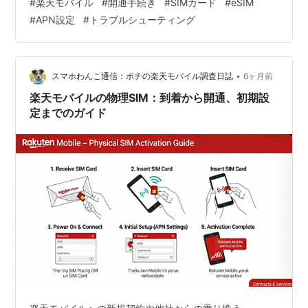
#
楽天モバイル
#
開通手続き
#
SIMカード
#
eSIM
ださい。楽天モバイルの開通手続きは、手順さえ知って
#
APN設定
#
トラブルシューティング
いれば非常にシンプルで、多くの場合、数分から数十分
で完了します。この手続きを終えれば、あなたのスマー
トフォンが楽天回線に繋がり、快適なモバイルライフが
スタートします。 このブログ記事では、楽天モバイルの
•
スマホわんこ通信：ポチの楽天モバイル調査日誌
6ヶ月前
開通手続きを、物理SIMカードとeSI…
楽天モバイルの物理SIM：到着から開通、初期設
定までのガイド