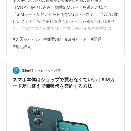
楽天モバイルへの新規契約や他社からの乗り換え
（MNP）を申し込み、物理SIMカードを選んだ場合、
「SIMカードが届いたら何をすればいいの？」「設定は難
しい？」と不安に感じる方もいらっしゃるかもしれませ
ん。 このブログ記事では、**楽天モバイルの物理SIMカ
ードが手元に届いてから、実際に通信が開始されるまで
#
楽天モバイル
#
物理SIM
#
SIMカード
#
開通
の初期設定と開通手続き**について、ステップバイステ
#
初期設定
ップで分かりやすく解説します。スムーズに楽天モバイ
ルを使い始めたい方の参考になれば幸いです。 １．物理
SIMカードが届いたら 申し込み後、数日すると楽天モバ
イルからSIMカードが届きます。 * **パッケージ内容の
•
SilentThinker
6ヶ月前
確認**: SIMカード（台…
スマホ本体はショップで買わなくていい｜SIMカ
ード差し替えで機種代を節約する方法