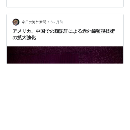
聴 電子決済 たまに写真撮影 もし、このくらいが主な使
い道なら――最新の高性能スマホは、正直オーバースペ
ックかもしれません。 それでも多くの人が、携帯ショッ
•
プで高額な高性能のスマホを購入しています。 なぜでし
今日の海外新聞
6ヶ月前
ょうか？ 詳しく解説します。 ▼目…
アメリカ、中国での顔認証による赤外線監視技術
の拡大強化