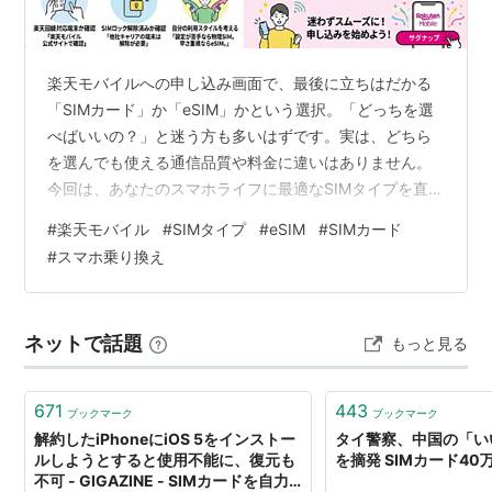
振り込め詐欺グループが使用する携帯電話で、不正に入
手したICチップ「SIMカード」を組み込んだ携帯電話が
使用されるケースが増加していることが理由。
楽天モバイルへの申し込み画面で、最後に立ちはだかる
「SIMカード」か「eSIM」かという選択。「どっちを選
べばいいの？」と迷う方も多いはずです。実は、どちら
を選んでも使える通信品質や料金に違いはありません。
今回は、あなたのスマホライフに最適なSIMタイプを直感
的に選ぶための判断基準を分かりやすく解説します！
#
楽天モバイル
#
SIMタイプ
#
eSIM
#
SIMカード
１．「SIMカード」と「eSIM」の違いとは？ SIMカー
#
スマホ乗り換え
ド：従来の物理的なチップです。届いたカードをスマホ
に差し込むだけで、誰でも簡単に設定できます。 eSIM：
スマホ本体に内蔵されたデジタルSIMです。物理的なカー
ネットで話題
もっと見る
ドの差し替えが不要で、申し込みから開通まで全てオン
ラインで完結します。 …
671
443
ブックマーク
ブックマーク
解約したiPhoneにiOS 5をインストー
タイ警察、中国の「い
ルしようとすると使用不能に、復元も
を摘発 SIMカード40
不可 - GIGAZINE - SIMカードを自力