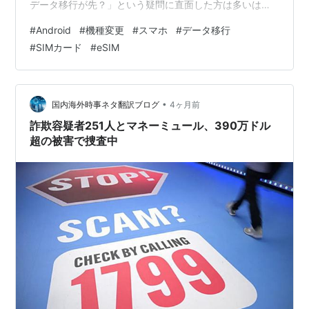
データ移行が先？」という疑問に直面した方は多いはず
です。機種変更は年に何度も経験するものではないた
#
Android
#
機種変更
#
スマホ
#
データ移行
め、正しい手順で迷うのは当然のことです。 わたし自
#
SIMカード
#
eSIM
身、過去に「とりあえず先にSIMを差し替えてしまった」
せいでデータ移行ツールの認証でつまずいた経験があり
ます。また、eSIMを使っている知人が旧端末を先に初期
化してしまい、SMS認証を受け取れなくなって丸1日スマ
•
国内海外時事ネタ翻訳ブログ
4ヶ月前
ホが使えなくな…
詐欺容疑者251人とマネーミュール、390万ドル
超の被害で捜査中