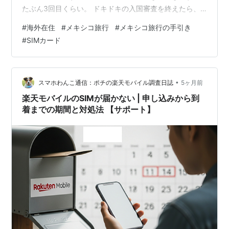
たぶん3回目くらい。 ドキドキの入国審査を終えたら、
次は荷物受け取り！ 「受け取るだけでしょ？」なんて思
#
海外在住
#
メキシコ旅行
#
メキシコ旅行の手引き
ったら甘い！笑…とはいえ、数日間の観光ならそこまで
#
SIMカード
構えなくても大丈夫かもしれません。 荷物受け取りで気
をつけること 荷物コンベアでは、一周した荷物は降ろさ
れて横に並べられています。 タグをしっかり確認して、
取り間違いに注意してください。 その後は検疫（ここ大
•
スマホわんこ通信：ポチの楽天モバイル調査日誌
5ヶ月前
事） 私はメキシコシティ…
楽天モバイルのSIMが届かない | 申し込みから到
着までの期間と対処法 【サポート】