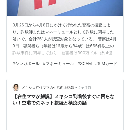
3月26日から4月8日にかけて行われた警察の捜査によ
り、詐欺師またはマネーミュールとして詐欺に関与した
疑いで、合計251人が捜査対象となっている。 警察は4月
9日、容疑者ら（年齢は16歳から84歳）は665件以上の
詐欺事件に関与しており、被害者は390万ドル（約4億
8600万円）以上を失ったとみられると発表した。の大部
#
シンガポール
#
マネーミュール
#
SCAM
#
SIMカード
分は、電子商取引、友人なりすまし、求人詐欺、政府職
員なりすまし、投資詐欺、賃貸詐欺に関するものだっ
た。容疑者らは男性172名、女性79名で構成され、詐
•
欺、資金洗浄、または無許可での決済サービス提供の容
メキシコ在住ママの生活向上記録
4ヶ月前
疑で捜査を受けている。 シンガポール マレーシア Esim
【在住ママが解説】メキシコ到着後すぐに困らな
プリペイドSIM 東…
い！空港でのネット接続と検疫の話