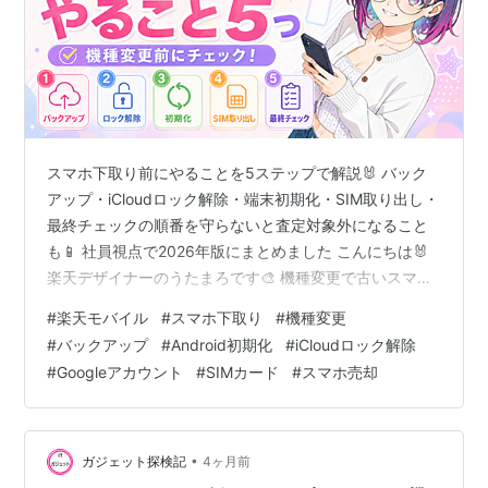
スマホ下取り前にやることを5ステップで解説🐰 バック
アップ・iCloudロック解除・端末初期化・SIM取り出し・
最終チェックの順番を守らないと査定対象外になること
も📱 社員視点で2026年版にまとめました こんにちは🐰
楽天デザイナーのうたまろです🎨 機種変更で古いスマホ
を下取りに出すとき📱 「とりあえず初期化すればいいよ
#
楽天モバイル
#
スマホ下取り
#
機種変更
ね?」「iCloudのロックって解除した?」 って意外と曖昧
#
バックアップ
#
Android初期化
#
iCloudロック解除
なまま出してしまう人多いんですよね💭 でも順番を間違
#
Googleアカウント
#
SIMカード
#
スマホ売却
えると査定対象外になることも⚠️ 社員視点で5ステップ
にまとめました🐰 📢 楽天モバイルもまだの方は社員紹介
リンクからの契約で。 最大14,000ptもらえます🎁機種…
•
ガジェット探検記
4ヶ月前