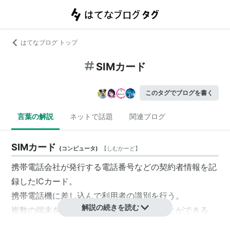
はてなブログ トップ
SIMカード
このタグでブログを書く
言葉の解説
ネットで話題
関連ブログ
SIMカード
(
コンピュータ
)
【
しむかーど
】
携帯電話会社が発行する電話番号などの契約者情報を記
録したICカード。
携帯電話機に差し込んで利用者の識別を行う。
解説の続きを読む
複数の端末を同じ契約者扱いで利用することができる。
欧州、アジア、北米では標準携帯電話方式であるGSM