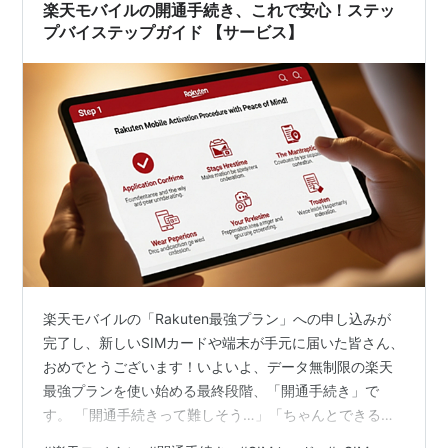
グ記事では、SIMカー…
楽天モバイルの開通手続き、これで安心！ステッ
プバイステップガイド 【サービス】
楽天モバイルの「Rakuten最強プラン」への申し込みが
完了し、新しいSIMカードや端末が手元に届いた皆さん、
おめでとうございます！いよいよ、データ無制限の楽天
最強プランを使い始める最終段階、「開通手続き」で
す。 「開通手続きって難しそう…」「ちゃんとできるか
不安…」と感じる方もいるかもしれませんが、ご安心く