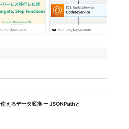
peakerdeck.com
techblog.kayac.com
nsで使えるデータ変換 ー JSONPathと