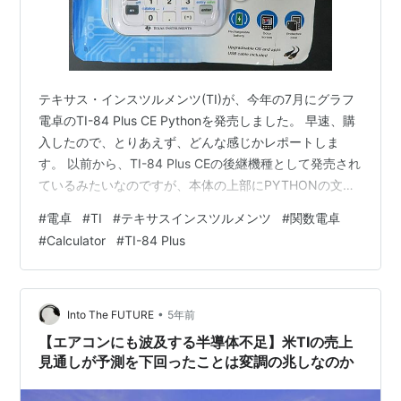
テキサス・インスツルメンツ(TI)が、今年の7月にグラフ
電卓のTI-84 Plus CE Pythonを発売しました。 早速、購
入したので、とりあえず、どんな感じかレポートしま
す。 以前から、TI-84 Plus CEの後継機種として発売され
ているみたいなのですが、本体の上部にPYTHONの文字
と、パッケージにもPythonの文字が追加されているだけ
#
電卓
#
TI
#
テキサスインスツルメンツ
#
関数電卓
で、本体のデザインは変わっていないように見えます。
#
Calculator
#
TI-84 Plus
TI-84 Plus CE Python 裏 TIのページで、TI-84 Plus CE
とTI-84 Plus CE Pythonの違いを見つけようと思ったの
ですが、メモリーの空き容量が154KB…
•
Into The FUTURE
5年前
【エアコンにも波及する半導体不足】米TIの売上
見通しが予測を下回ったことは変調の兆しなのか