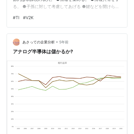
る。 ●子孫に対して考慮してあげる ●鍵などを開けられ
る？ → 鍵の閉め忘れの可能性がある為、出かける時は、
#
TI
#
V2K
戸締り確認必須。 →「鍵の閉め忘れ」ではなく「盗まれ
る・壊される」などが問題。 →落とし所で、曖昧にする
のも検討されるかもしれないが、ただの過失となり、自
•
身で「鍵の閉め忘れ」に対して自信がなくなってしまう
あさっての企業分析
5年前
為「戸締り確認」は必須。 →仮に「戸締り確認」を動画
アナログ半導体は儲かるか?
で残しても、その後、…