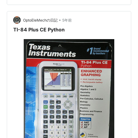
いるTI MAX3243Eのピン割り当ては以下の通り（一部制
御系ピンは現状不明） 基板表面のコネク…
•
OptoEleMechの日記
5年前
TI-84 Plus CE Python