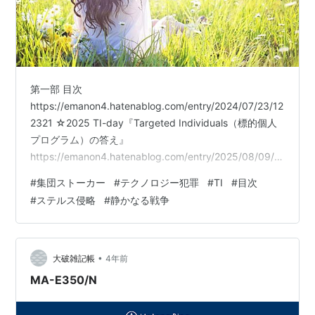
第一部 目次
https://emanon4.hatenablog.com/entry/2024/07/23/12
2321 ☆2025 TI-day『Targeted Individuals（標的個人
プログラム）の答え』
https://emanon4.hatenablog.com/entry/2025/08/09/2
22129 本当の最終回
#
集団ストーカー
#
テクノロジー犯罪
#
TI
#
目次
https://emanon4.hatenablog.com/entry/2024/11/18/17
#
ステルス侵略
#
静かなる戦争
5041 第三次世界大戦後の世界:地球外因子とAIを含めた
集合脳の戦いの後、ゆっくりと答え合わせ
https://emanon4.hatenablog.c…
•
大破雑記帳
4年前
MA-E350/N