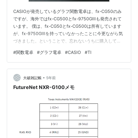
CASIOが発売しているグラフ関数電卓は、fx-CG50のみ
ですが、海外ではfx-CG500とfx-9750GIIIも発売されて
います。 僕は、fx-CG50とfx-CG500は所有しています
が、fx-9750GIIIを持っていなかったことに今更ながら気
づきました。ということで、忘れないうちに購入してお
きました。 CASIO fx-9750GIII 机の上には、スタンダー
#
関数電卓
#
グラフ電卓
#
CASIO
#
TI
ド関数電卓のfx-JP900が置いてあって、普段、三角関数
などを計算する必要がある時は、これを使用していま
す。 会社の机の上には、SHARPのEL-5060J-xが置いて
•
あります。携帯の関数電卓や、Excelを使うより、さっ
大破雑記帳
5年前
と…
FutureNet NXR-G100メモ