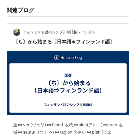
関連ブログ
•
フィンランド語のシンプル単語帳
7ヶ月前
〔ち〕から始まる〔日本語⇒フィンランド語〕
血⇔veri(ヴェリ)⇔blood 地域⇔alue(アルエ)⇔area 地
域⇔seutu(セウトゥ)⇔region 小さい⇔pieni(ピエ