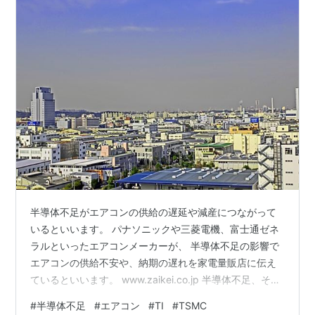
半導体不足がエアコンの供給の遅延や減産につながって
いるといいます。 パナソニックや三菱電機、富士通ゼネ
ラルといったエアコンメーカーが、 半導体不足の影響で
エアコンの供給不安や、納期の遅れを家電量販店に伝え
ているといいます。 www.zaikei.co.jp 半導体不足、その
影響範囲が拡大しているのでしょうか。 米半導体メーカ
#
半導体不足
#
エアコン
#
TI
#
TSMC
TIテキサス・インスツルメンツの7－9月（第３四半期）