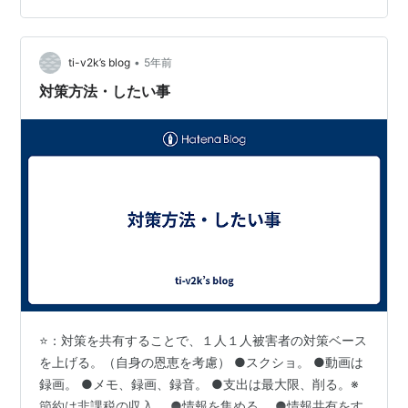
の見通しが、売上高で44億－47億6000万ドル（約4850
億－5250億円）と、一部のアナリスト予想を下回る水準
•
だったといいます。 それを受けて、半導体業界の前例の
ti-v2k’s blog
5年前
ない投資急増が行き過ぎてしまい、数年先に大規模な生
対策方法・したい事
産能…
⭐️：対策を共有することで、１人１人被害者の対策ベース
を上げる。（自身の恩恵を考慮） ●スクショ。 ●動画は
録画。 ●メモ、録画、録音。 ●支出は最大限、削る。※
節約は非課税の収入。 ●情報を集める。 ●情報共有をす