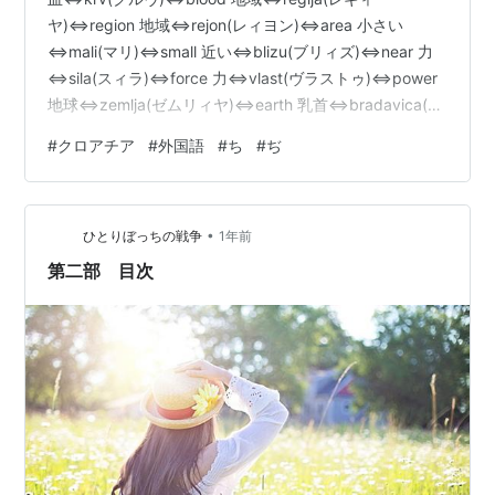
ヤ)⇔region 地域⇔rejon(レィヨン)⇔area 小さい
⇔mali(マリ)⇔small 近い⇔blizu(ブリィズ)⇔near 力
⇔sila(スィラ)⇔force 力⇔vlast(ヴラストゥ)⇔power
地球⇔zemlja(ゼムリィヤ)⇔earth 乳首⇔bradavica(ブ
ラダヴィツァ)⇔nipple 地形⇔topografija(トポグラフィ
#
クロアチア
#
外国語
#
ち
#
ぢ
ア)⇔topography チーズ⇔sir(スィル)⇔cheese 父
⇔otac(オタツ)⇔father 父親⇔otac(オタツ)⇔father
地平線⇔horizont(ホリゾ…
•
ひとりぼっちの戦争
1年前
第二部 目次