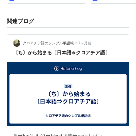
関連ブログ
•
クロアチア語のシンプル単語帳
7ヶ月前
〔ち〕から始まる〔日本語⇒クロアチア語〕
血⇔krv(クルヴ)⇔blood 地域⇔regija(レギィ