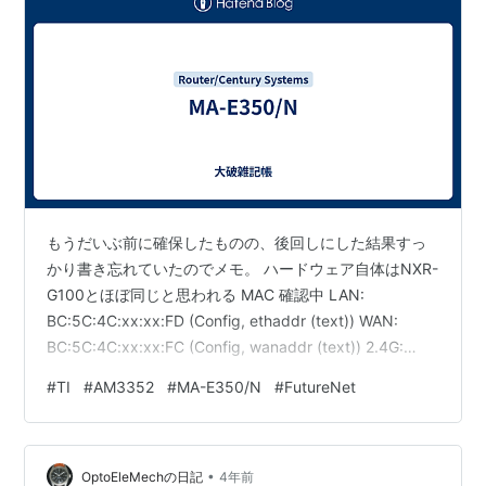
もうだいぶ前に確保したものの、後回しにした結果すっ
かり書き忘れていたのでメモ。 ハードウェア自体はNXR-
G100とほぼ同じと思われる MAC 確認中 LAN:
BC:5C:4C:xx:xx:FD (Config, ethaddr (text)) WAN:
BC:5C:4C:xx:xx:FC (Config, wanaddr (text)) 2.4G:
BC:5C:4C:xx:xx:FE (Factory, 0x4 (hex)) 5G:
#
TI
#
AM3352
#
MA-E350/N
#
FutureNet
BC:5C:4C:xx:xx:FF (Factory, 0x8004 (hex)) Barebox
一般的なU-BootではなくBareboxが使用されている…
•
OptoEleMechの日記
4年前