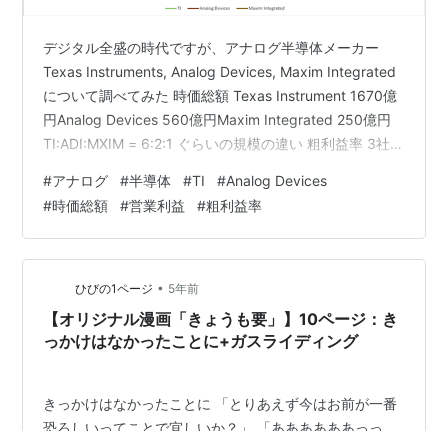
デジタル全盛の時代ですが、アナログ半導体メーカー
Texas Instruments, Analog Devices, Maxim Integrated
について調べてみた 時価総額 Texas Instrument 1670億
円Analog Devices 560億円Maxim Integrated 250億円
TI:ADI:MXIM = 6:2:1 ぐらいの規模の違い 粗利益率 3社と
も60%以上ととても良い アナログは最先端のテクノロジ
#
アナログ
#
半導体
#
TI
#
Analog Devices
ーを使う必要がないいため 原価率も低いのだろうと思う
#
時価総額
#
営業利益
#
粗利益率
営業利益率 だいたい20~30%の範囲にあるので良いと思
う。 特に最近のTIの営業利益の改善はとても…
•
ひびの1ページ
5年前
【オリジナル漫画「きょうも要」】10ページ：き
っかけはなかったことに+ガスライディング