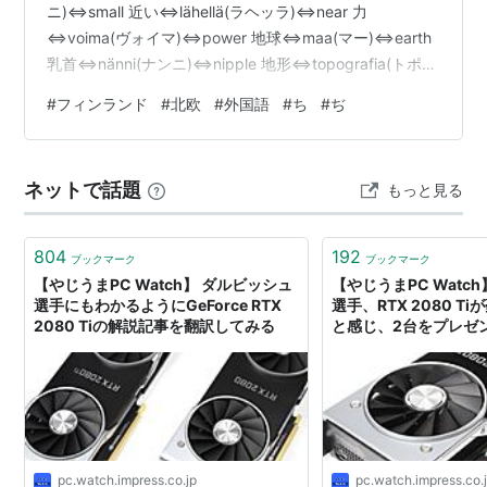
ニ)⇔small 近い⇔lähellä(ラヘッラ)⇔near 力
⇔voima(ヴォイマ)⇔power 地球⇔maa(マー)⇔earth
乳首⇔nänni(ナンニ)⇔nipple 地形⇔topografia(トポグ
ラフィア)⇔topography チケット⇔lippu(リッ
#
フィンランド
#
北欧
#
外国語
#
ち
#
ぢ
プ)⇔ticket 地図⇔kartta(カルッタ)⇔map チーズ
⇔juusto(ィユースト)⇔cheese 父⇔isä(イサ)⇔father
父親⇔isä(イサ)⇔father 地平線⇔…
ネットで話題
もっと見る
804
192
ブックマーク
ブックマーク
【やじうまPC Watch】 ダルビッシュ
【やじうまPC Watc
選手にもわかるようにGeForce RTX
選手、RTX 2080 T
2080 Tiの解説記事を翻訳してみる
と感じ、2台をプレゼ
pc.watch.impress.co.jp
pc.watch.impress.co.