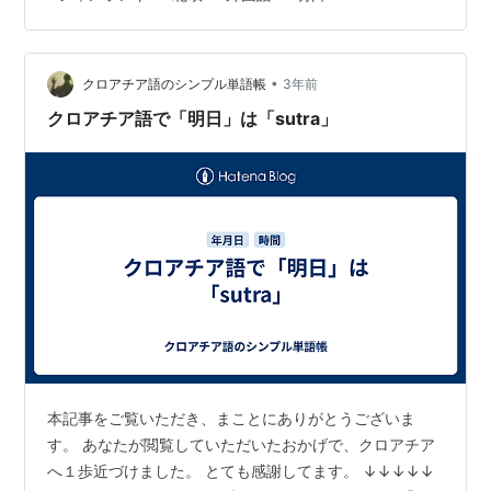
⇔「」 () ⇔「」 ・ー・ー・ー・ー・ー・ー・ー・ー・
ー・ー・ー・ー・ー・ー・ー・ 〔関連単語〕 日
⇔päivä(パイヴァ)⇔day ・ー・ー・ー・ー・ー・ー・
•
ー・ー・ー・ー・ー・ー・ー・ー・ー・ まだまだフィン
クロアチア語のシンプル単語帳
3年前
ランド語を覚える余裕のある方は、前後の記事や、 まと
クロアチア語で「明日」は「sutra」
め記…
本記事をご覧いただき、まことにありがとうございま
す。 あなたが閲覧していただいたおかげで、クロアチア
へ１歩近づけました。 とても感謝してます。 ↓↓↓↓↓