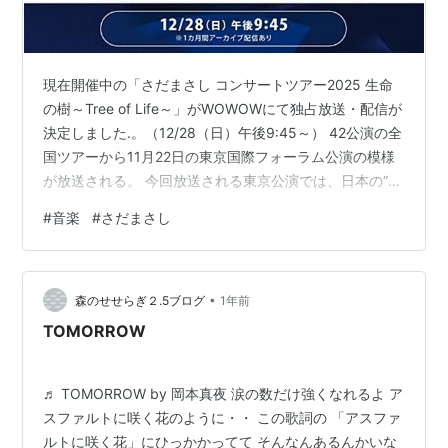
現在開催中の「さだまさし コンサートツアー2025 生命
の樹～Tree of Life～」がWOWOWにて独占放送・配信が
決定しました.。（12/28（日）午後9:45～） 42公演の全
国ツアーから11月22日の東京国際フォーラム公演の模様
が放送される。 今回放送される東京公演では、日本の“四
季”を旅するというテーマのもとにセットリストが構成さ
#
音楽
#
さだまさし
れており、「精霊流し」「案山子」といった代表曲に加
え、最新アルバム収録曲「Tomorrow」なども披露される
予定。 「Tomorrow」は、さだまさしが2025年５月14日
•
に発表した新曲で、アルバム『生命の樹』に収録されて
森のせせらぎ２.5ブログ
1年前
いる楽曲。（作詞・作曲：さだまさ…
TOMORROW
♬ TOMORROW by 岡本真夜 涙の数だけ強くなれるよ ア
スファルトに咲く花のように・・ この歌詞の 「アスファ
ルトに咲く花」にひっかかってて そんなんあるんかいな