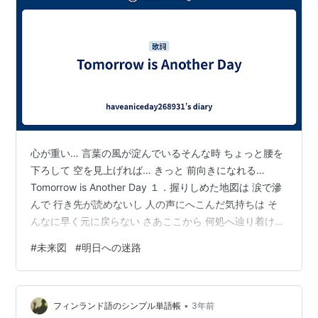
心が重い… 言葉の風が淀んでいるそんな時 ちょっと腰を
下ろして 空を見上げれば… きっと 前向きになれる…
Tomorrow is Another Day １．握りしめた地図は 涙で滲
んで 行き先が読めないし 人の声にへこんだ気持ちは そ
んなに早く元に戻らない さあここから 何処へ辿り着ける
かな… どんな明日に巡り逢えるかな… それでもなお それ
#
未来図
#
明日への迷路
でもなお one more try one more step 今日が優しく終わ
らなくても いつでも明日は寄り添っているから
Tomorrow is another day Tomorrow is another day 涙で
•
ぼやけた地図は 行き先が読…
フィンランド語のシンプル単語帳
3年前