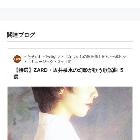
アニメ『この素晴らしい世界に祝福を！2』のオープ
ニングテーマ。
他にも同名の曲多数。
関連ブログ
＜たそがれ -Twilight-＞【なつかしの歌謡曲】昭和-平成ヒッ
•
ト・ミュージック
2ヶ月前
【特選】ZARD・坂井泉水の幻影が歌う歌謡曲 ５
選