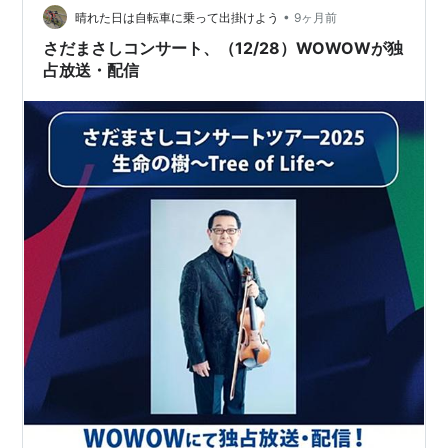
•
晴れた日は自転車に乗って出掛けよう
9ヶ月前
さだまさしコンサート、（12/28）WOWOWが独
占放送・配信