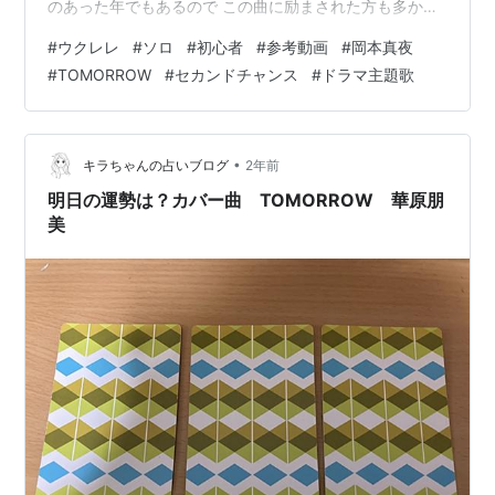
のあった年でもあるので この曲に励まされた方も多かっ
たみたいです。 それ以降もたくさんの人を励ましてきた
#
ウクレレ
#
ソロ
#
初心者
#
参考動画
#
岡本真夜
曲ですね♪ テンポもあるので少し難易度上がりますが、
#
TOMORROW
#
セカンドチャンス
#
ドラマ主題歌
楽譜はこの演奏よりももう少し簡単にアレンジしてます
^_^
•
キラちゃんの占いブログ
2年前
明日の運勢は？カバー曲 TOMORROW 華原朋
美