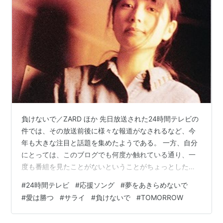
負けないで／ZARD ほか 先日放送された24時間テレビの
件では、その放送前後に様々な報道がなされるなど、今
年も大きな注目と話題を集めたようである。 一方、自分
にとっては、このブログでも何度か触れている通り、一
度も番組を見たことがないということがちょっとした自
慢話になっているのだが、番組のメイン企画であるマラ
#
24時間テレビ
#
応援ソング
#
夢をあきらめないで
ソンについてはニュースなどによって多少知ることがで
#
愛は勝つ
#
サライ
#
負けないで
#
TOMORROW
きている。 チャリティとマラソンと、何か関係があるの
かな？という感じもするが、そうは言ってもランナーと