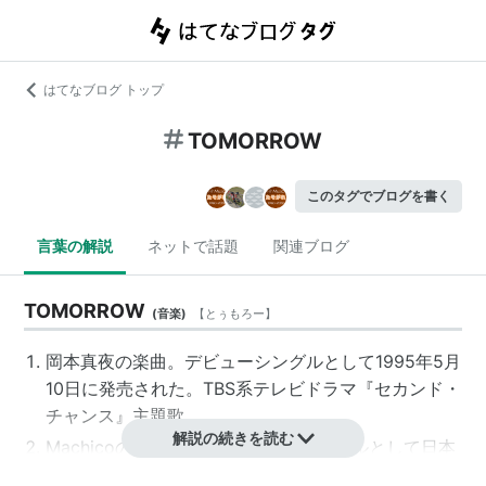
はてなブログ トップ
TOMORROW
このタグでブログを書く
言葉の解説
ネットで話題
関連ブログ
TOMORROW
(
音楽
)
【
とぅもろー
】
岡本真夜の楽曲。デビューシングルとして1995年5月
10日に発売された。TBS系テレビドラマ『セカンド・
チャンス』主題歌。
解説の続きを読む
Machico
の楽曲。彼女の4枚目のシングルとして日本
コロムビアより2017年2月1日に発売された。テレビ