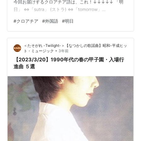
今回お届けするクロアチア語は、これ！↓↓↓↓↓ 「明
日」 ⇔「sutra」 (ストラ) ⇔「tomorrow」
・・・・・・・・・・・・・・・・・・・・・・・・・
#
クロアチア
#
外国語
#
明日
・・・・・・・・・・ いかがでしたか？ では、この短い
記事から去る前に、「あした、すとら」と５回、口に出
してください。 次に目を閉じ、何も見ずに言えたら成功
＜たそがれ -Twilight-＞【なつかしの歌謡曲】昭和-平成ヒッ
です。 失敗したら、何度も試してOK。何回目でも、目を
•
ト・ミュージック
3年前
つぶって言えたら大・成・功！ 記事を離れた瞬間に忘れ
【2023/3/20】1990年代の春の甲子園・入場行
てても良いんです。 あ…
進曲 ５選