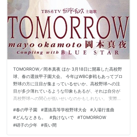
TOMORROW／岡本真夜 ほか 3月18日に開幕した高校野
球、春の選抜甲子園大会。 今年はWBC参戦もあってプロ
野球の方に注目が集まっているせいか、高校野球への注
目が多少薄れているような印象もあるが、それは自分が
高校野球への関心が低いせいなのかもしれない。 実際、
自分が高校野球への関心があったのは小学生くらいまで
#
春の甲子園
#
選抜高等学校野球大会
#
入場行進曲
で、今回の記事で取り上げた90年代の高校野球に対して
#
どんなときも。
#
負けないで
#
TOMORROW
は横浜・松坂大輔投手に注目した程度で、自分の母校が
#
硝子の少年
#
長い間
甲子園出場したことにも気づかないほどだ。 大輔は大輔
でも、自分にとっては80年代初頭に「大ちゃんフィーバ