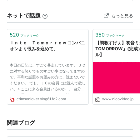
「AI」が作り上げた動画がいくつかあったので、それら
を織り交ぜて紹介する中、AIをもってしても、これが坂
ネットで話題
もっと見る
井泉水かと言われるとちょっと無理があると感じるもの
も含まれているのではないだ…
520
350
ブックマーク
ブックマーク
Ｉｎｔｏ Ｔｏｍｏｒｒｏｗ コンパニ
【調教すげぇ】初音ミク
オンより恨みを込めて。
TOMORROW』(完
ル】
本日の日記は、すごく暴走しています。 ＪＣ
に対する怒りでものすごい事になってますの
で、平和な話題をお望みの方は、読まないで
ください。 でも、ＪＣの会員には読んで欲し
い。←ここに来る会員はいるのか…。 自分達
がどう思われてるのか、じっくり読んで反省
crimsonlover.blog61.fc2.com
www.nicovideo.jp
していただきたいと思います。 本人達に抗議
したろーと思っ...
関連ブログ