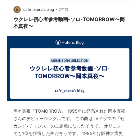
なった大物芸能人がゴールを目指して必死の表情で走る
姿というのは心を動かされるものがある。 自分の場合
•
cafe_okona’s blog
2年前
は、YouTubeでしかマラソンのシー…
ウクレレ初心者参考動画-ソロ-TOMORROW〜岡
本真夜〜
岡本真夜『TOMORROW』 1995年に発売された岡本真夜
さんのデビューシングルです。 この曲はTVドラマの「セ
カンド•チャンス」の主題歌になったそうで、 オリコン
でも1位を獲得した曲だそうです。 1995年は阪神大震災