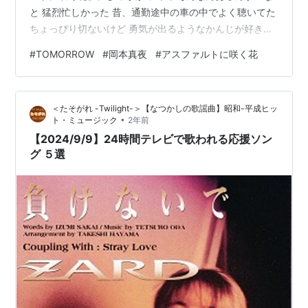
と 猛烈忙しかった 昔、通勤途中の車の中でよく聴いてた
ちょっぴり切ないけど 勇気が出るようなかんじが好きだ
った・・ それが、、 実在してた！！
#
TOMORROW
#
岡本真夜
#
アスファルトに咲く花
＜たそがれ -Twilight-＞【なつかしの歌謡曲】昭和-平成ヒッ
•
ト・ミュージック
2年前
【2024/9/9】24時間テレビで歌われる応援ソン
グ ５選