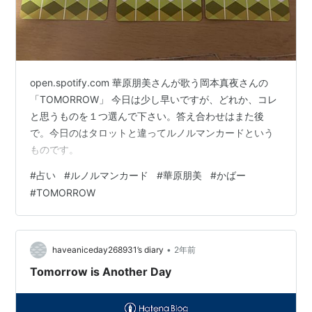
open.spotify.com 華原朋美さんが歌う岡本真夜さんの
「TOMORROW」 今日は少し早いですが、どれか、コレ
と思うものを１つ選んで下さい。答え合わせはまた後
で。今日のはタロットと違ってルノルマンカードという
ものです。
#
占い
#
ルノルマンカード
#
華原朋美
#
かばー
#
TOMORROW
•
haveaniceday268931’s diary
2年前
Tomorrow is Another Day