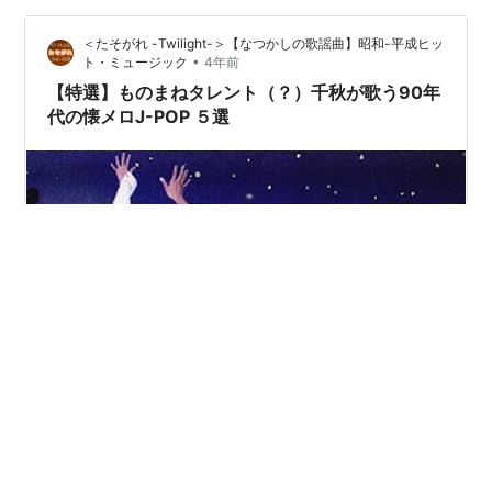
ー」を巻き起こした早実・荒木大輔投手の方が印象に残
＜たそがれ -Twilight-＞【なつかしの歌謡曲】昭和-平成ヒッ
っている。 ＜どんなときも。…
•
ト・ミュージック
4年前
【特選】ものまねタレント（？）千秋が歌う90年
代の懐メロJ-POP ５選