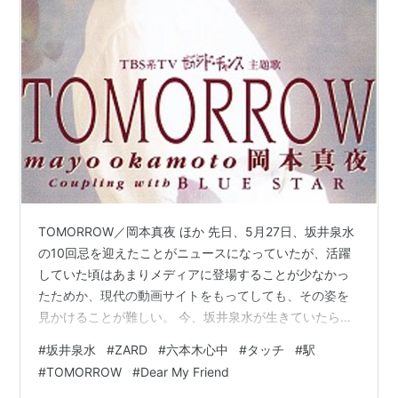
TOMORROW／岡本真夜 ほか 先日、5月27日、坂井泉水
の10回忌を迎えたことがニュースになっていたが、活躍
していた頃はあまりメディアに登場することが少なかっ
たためか、現代の動画サイトをもってしても、その姿を
見かけることが難しい。 今、坂井泉水が生きていたらど
んな活動をしていたのか、そんな妄想をすることもあっ
#
坂井泉水
#
ZARD
#
六本木心中
#
タッチ
#
駅
て、今回はZARDの楽曲や、本人が手掛けた作品を除いて
#
TOMORROW
#
Dear My Friend
5曲選曲する。 今のご時世らしく、本人歌唱ではなく、