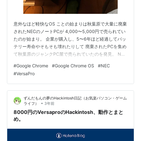
意外なほど軽快なOS ことの始まりは秋葉原で大量に廃棄
されたNECのノートPCが 4,000〜5,000円で売られてい
たのが始まり。 企業が購入し、5〜6年ほど経過してバッ
テリー寿命やそもそも壊れたりして 廃棄されたPCを集め
て秋葉原のジャンクPC屋で売られていたのを発見。 NEC
のVersaPro VH-4と言う機種。 OSは抜かれて販売され
#
Google Chrome
#
Google Chrome OS
#
NEC
て、しかもモニターとキーボード面を繋ぐヒンジが弱い
#
VersaPro
機種らしく、ヒンジが壊れている機種が大半。 でもスペ
ックが割と良い。SSD128GBにメモリは8G、IntelのCore
i5の第8世代。 今のスペックからするとCPUはだいたい
ずんだもんの夢のHackintosh日記（お気楽パソコン・ゲーム
半分くらいの性能だ。 店…
•
ライフ）
3年前
8000円のVersaproのHackintosh、動作とまと
め。