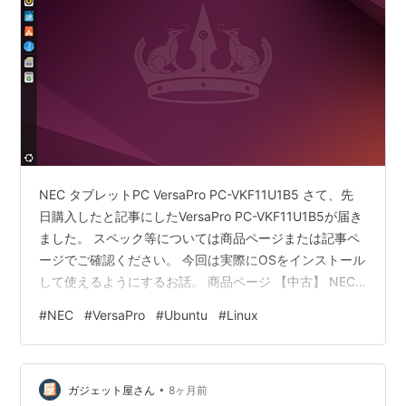
NEC タブレットPC VersaPro PC-VKF11U1B5 さて、先
日購入したと記事にしたVersaPro PC-VKF11U1B5が届き
ました。 スペック等については商品ページまたは記事ペ
ージでご確認ください。 今回は実際にOSをインストール
して使えるようにするお話。 商品ページ 【中古】 NEC
タブレットPC VersaPro バーサプロ タイプVU 文教モデ
#
NEC
#
VersaPro
#
Ubuntu
#
Linux
ル Windows10Pro Education RAM4.00GB ストレージ
116GB VKF11U-5 PC-VKF11U1B5 pc-006-01価格:
2480 円楽天で詳細を見る 記事ページ gadgetsyas…
•
ガジェット屋さん
8ヶ月前