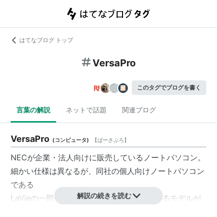
はてなブログ トップ
VersaPro
このタグでブログを書く
言葉の解説
ネットで話題
関連ブログ
VersaPro
(
コンピュータ
)
【
ばーさぷろ
】
NECが企業・法人向けに販売しているノートパソコン。
細かい仕様は異なるが、同社の個人向けノートパソコン
である
解説の続きを読む
LaVieの一部モデルと同じ筐体を採用しているモデルが
多い。