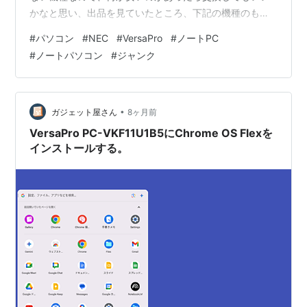
かなと思い、出品を見ていたところ、下記の機種のもの
が見つかりました。 NECのVersaPro VKL21X-5という機
#
パソコン
#
NEC
#
VersaPro
#
ノートPC
種で、CPUはCore i3-8145Uを搭載したWindows11を実
#
ノートパソコン
#
ジャンク
装できるほぼ最下位ランクと思われる機種です。 なぜこ
れを落札したかというと、Windows11の搭載はもちろ
ん、古い機種のわりに結構きれいだったからです。 キー
ボードの上あたりに何かシミのよ…
•
ガジェット屋さん
8ヶ月前
VersaPro PC-VKF11U1B5にChrome OS Flexを
インストールする。