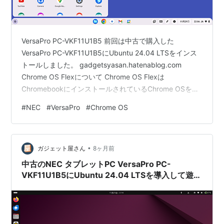
VersaPro PC-VKF11U1B5 前回は中古で購入した
VersaPro PC-VKF11U1B5にUbuntu 24.04 LTSをインス
トールしました。 gadgetsyasan.hatenablog.com
Chrome OS Flexについて Chrome OS Flexは
ChromebookにインストールされているChrome OSをあ
らゆるPCで使えるようにしたOSです。 Chrome OSはそ
#
NEC
#
VersaPro
#
Chrome OS
の製品ごとにサポート期限が決められていて、その期限
を過ぎたらサポートされなくなります。 そんな製品を継
続して使用するためにChrome OS Flexをインストールす
•
る事ができます。…
ガジェット屋さん
8ヶ月前
中古のNEC タブレットPC VersaPro PC-
VKF11U1B5にUbuntu 24.04 LTSを導入して遊
ぶ！