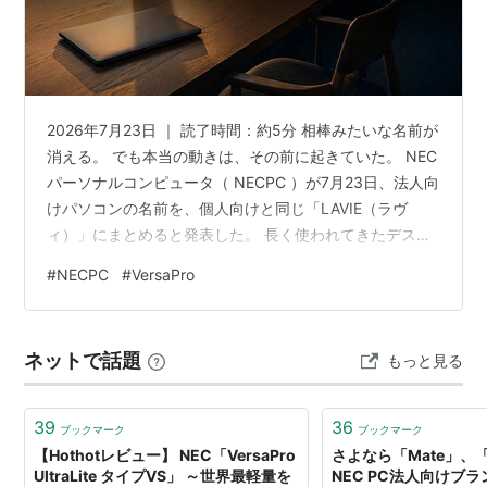
2026年7月23日 ｜ 読了時間：約5分 相棒みたいな名前が
消える。 でも本当の動きは、その前に起きていた。 NEC
パーソナルコンピュータ（ NECPC ）が7月23日、法人向
けパソコンの名前を、個人向けと同じ「LAVIE（ラヴ
ィ）」にまとめると発表した。 長く使われてきたデスク
トップの「Mate（メイト）」と、ノート／タブレットの
#
NECPC
#
VersaPro
「VersaPro（バーサプロ）」は、これから出る新しいモ
デルから名前が消えていく。 あわせて全 7 機種が発表さ
れ、新製品は2026年7月下旬以降に売り出される予定
ネットで話題
もっと見る
だ。 ニュースとしては一見「ただの改名」に見える。 だ
が今使っているMateやVersaProが…
39
36
ブックマーク
ブックマーク
【Hothotレビュー】 NEC「VersaPro
さよなら「Mate」、「V
UltraLite タイプVS」 ～世界最軽量を
NEC PC法人向けブ