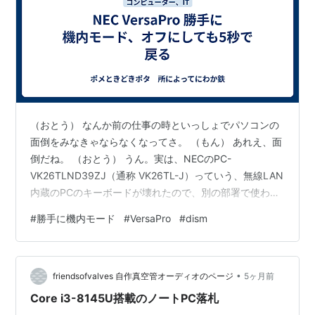
（おとう） なんか前の仕事の時といっしょでパソコンの
面倒をみなきゃならなくなってさ。 （もん） あれえ、面
倒だね。 （おとう） うん。実は、NECのPC-
VK26TLND39ZJ（通称 VK26TL-J）っていう、無線LAN
内蔵のPCのキーボードが壊れたので、別の部署で使わな
くなったPC-VK26TXZCN（通称 VK26TX-N）に変えよ
#
勝手に機内モード
#
VersaPro
#
dism
うと思ったんだけど、機内モードになっていてウィッフ
ィー（Wi-Fi）が使えない。トレイアイコンから解除して
もすぐ、５秒位で元に戻る。設定に行って見てみると、
•
グレーアウトしていて操作できない。 （もん） どっちも
friendsofvalves 自作真空管オーディオのページ
5ヶ月前
古いパソコンだねえ。 （おとう） うん。TL-J…
Core i3-8145U搭載のノートPC落札