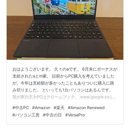
おはようございます。 久々のaです。 6月末にボーナスが
支給されたaとm家。 以前からPC購入を考えていました
が、今年は支給額が多かったこともありついに購入に踏
み切りました。 といっても1台パソコンはあるんです。
我が家の主力PCはクロームブック。 www.google.co.jp
Googleが開発したPCで、データはクラウド上でのやりと
#
中古PC
#
Amazon
#
楽天
#
Amazon Renewed
りとなるのが特徴でPCはその入口として使用するアイテ
#
パソコン工房
#
中古の日
#
VersaPro
ムの位置付けと今までのPCと概念が違います。 したがっ
て本体に高い性能が求められないため、安価で家族での