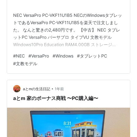
NEC VersaPro PC-VKF11U1B5 NECのWindowsタブレッ
トであるVersaPro PC-VKF11U1B5を楽天で注文しまし
た。 なんと驚きの2,480円です。 【中古】 NEC タブレ
ットPC VersaPro バーサプロ タイプVU 文教モデル
Windows10Pro Education RAM4.00GB ストレージ
116GB VKF11U-5 PC-VKF11U1B5 pc-006-01価格:
#
NEC
#
VersaPro
#
Windows
#
タブレットPC
2480 円楽天で詳細を見る 注文しただけなので届くのは
#
文教モデル
まだ先なのですが、楽しみだなぁという気持ちで記事を
書きます。 実際は送料＋990円なので計3,470円です
が、…
•
aとmの生活日記
1年前
aとm 家のボーナス商戦 〜PC購入編〜