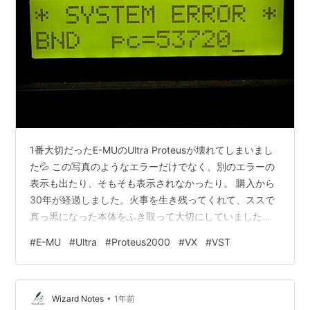
1番大切だったE-MUのUltra Proteusが壊れてしまいまし
た💦 この写真のようなエラーだけでなく、別のエラーの
表示も出たり、そもそも表示されなかったり。 購入から
30年が経過しました。火事を生き残ってくれて、ススで
真っ黒になった本体をふき取って大切にしていました。
ここ数年は制作に使う事もなく、時代の変化により実用
#
E-MU
#
Ultra
#
Proteus2000
#
VX
#
VST
的ではない機材となっていました。 特にアコースティッ
クピアノ、ビオラ、トランペット2種類、トロンボーン、
オーボエ、クラリネットなど、生楽器のシミュレートと
•
して非常に重宝していました。トランペッターである自
Wizard Notes
1年前