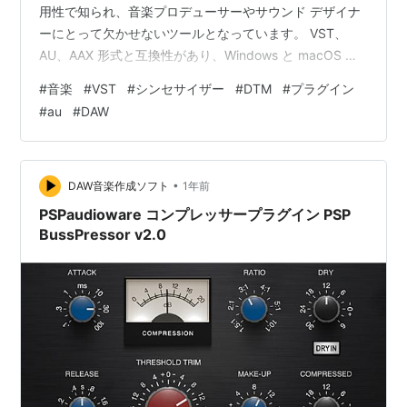
用性で知られ、音楽プロデューサーやサウンド デザイナ
ーにとって欠かせないツールとなっています。 VST、
AU、AAX 形式と互換性があり、Windows と macOS の
両方のシステムのデジタル オーディオ ワークステーショ
#
音楽
#
VST
#
シンセサイザー
#
DTM
#
プラグイン
ン (DAW) にシームレスに統合されます。 このプラグイン
#
au
#
DAW
は、サウンド作成を広範囲に制御できるため、複雑でダ
イナミックなオーディオ テクスチャを作成するための頼
りになるソリューションとなっています。 Serum は、音
楽制作コミュニティで広く評価さ…
•
DAW音楽作成ソフト
1年前
PSPaudioware コンプレッサープラグイン PSP
BussPressor v2.0