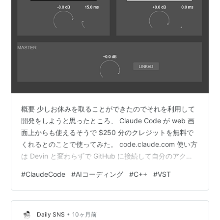
概要 少しお休みを取ることができたのでそれを利用して
開発をしようと思ったところ、 Claude Code が web 画
面上からも使えるそうで $250 分のクレジットを無料で
くれるとのことで使ってみた。 code.claude.com 使い方
は Devin と変わらずで GitHub に接続して自分のアクセ
スできるレポジトリに対してクラウド上で Claude Code
#
ClaudeCode
#
AIコーディング
#
C++
#
VST
が動いてくれるものであった。ちょうどよく単純な
VST3 エフェクトが作りたいなと思っていたのでこの実
装を Claude Code に任せることとした。 VST3 エフェク
•
トって何？ 音楽作成系のツール上で使える音響エフェク
Daily SNS
10ヶ月前