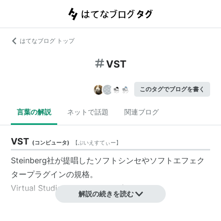
はてなブログ トップ
VST
このタグでブログを書く
言葉の解説
ネットで話題
関連ブログ
VST
(
コンピュータ
)
【
ぶいえすてぃー
】
Steinberg
社が提唱したソフトシンセやソフトエフェク
タープラグインの規格。
Virtual Studio Technology の略。
解説の続きを読む