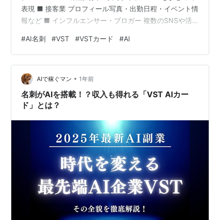
表現 ■ 接客業 プロフィール写真・出勤日程・イベント情
報など ■ インフルエンサー・ブロガー 複数のSNSや活
動など最新情報を公開 ■ 個人起業家 サービス内容や企業
#
AI名刺
#
VST
#
VSTカード
#
AI
理念などを一瞬で届けられます ■ 結婚相談所・ブライダ
ル関連業 サービス・実績を写真と動画で表現 ■ 企業コン
サルタント 信頼感と実績を第一印象で伝えたい方 ■ 講師
•
業（語学・ビジネス・趣味） 受講生との距離を縮められ
AIで稼ぐマン
1年前
ます ■ 美容理容サロン経営の方 サービス内容や予約…
名刺がAIを搭載！？収入も得れる「VST AIカー
ド」とは？