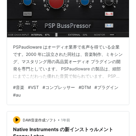
PSPaudioware はオーディオ業界で名声を得ている企業
です。2000 年に設立された同社は、音楽制作、ミキシン
グ、マスタリング用の高品質オーディオ プラグインの開
発を専門としています。 PSPaudioware の製品は、細部
にまでこだわった優れた音質で知られています。 PSP
VintageWarmer や PSP Xenon などの同社の主力プラグ
#
音楽
#
VST
#
コンプレッサー
#
DTM
#
プラグイン
インは、世界中のオーディオ プロフェッショナルから高
#
au
い評価を得ています。 これらのプラグインは、最新のデ
ジタル テクノロジーを活用しながら、クラシックなアナ
ログ機器をエミュレートするように設計されています。
この組み合わせにより、ユーザーは…
•
DAW音楽作成ソフト
1年前
Native Instruments の新インストゥルメント