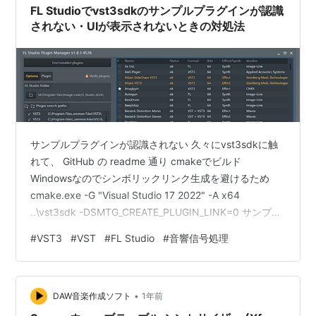
分が気に入ったトランペットの音色なんて、今後めぐり
FL Studioでvst3sdkのサンプルプラグインが認識
逢う事なんてなさそうで…
されない・UIが表示されないときの対処法
サンプルプラグインが認識されない 久々にvst3sdkに触
れて、 GitHub の readme 通り cmakeでビルド
Windowsなのでシンボリックリンク生成を避けるため
cmake.exe -G "Visual Studio 17 2022" -A x64
..\vst3sdk -DSMTG_CREATE_PLUGIN_LINK=0 サンプル
コード (AGain) をリリースでビルド したところ、生成さ
#
VST3
#
VST
#
FL Studio
#
音響信号処理
れたvst3フォルダ(again.vst3)をプラグインスキャン対象
のフォルダにおいても、スキャン後にAGain プラグイン
が表示されませんでした。 ただし、Reaperではスキャン
•
でき…
DAW音楽作成ソフト
1年前