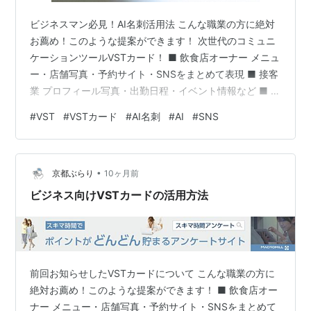
ビジネスマン必見！AI名刺活用法 こんな職業の方に絶対
お薦め！このような提案ができます！ 次世代のコミュニ
ケーションツールVSTカード！ ■ 飲食店オーナー メニュ
ー・店舗写真・予約サイト・SNSをまとめて表現 ■ 接客
業 プロフィール写真・出勤日程・イベント情報など ■ イ
ンフルエンサー・ブロガー 複数のSNSや活動など最新情
#
VST
#
VSTカード
#
AI名刺
#
AI
#
SNS
報を公開 ■ 個人起業家 サービス内容や企業理念などを一
瞬で届けられます ■ 結婚相談所・ブライダル関連業 サー
ビス・実績を写真と動画で表現 ■ 企業コンサルタント 信
•
頼感と実績を第一印象で伝えたい方 ■ 講師業（語学・ビ
京都ぶらり
10ヶ月前
ジネス・趣味） 受講生との距離を縮められます ■…
ビジネス向けVSTカードの活用方法
前回お知らせしたVSTカードについて こんな職業の方に
絶対お薦め！このような提案ができます！ ■ 飲食店オー
ナー メニュー・店舗写真・予約サイト・SNSをまとめて