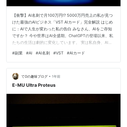
【衝撃】AI名刺で月100万円!? 5000万円売上の私が見つ
けた最強のAIビジネス「VST AIカード」完全解説 はじめ
に：AIで人生が変わった私の告白 みなさん、AIをご存知
ですか？ 今や世界はAI全盛期。ChatGPTの登場以来、私
たちの生活は劇的に変化しています。 実は私自身、AIを
活用することで人生が大きく変わりました。 これまでに
#
副業
#
AI
#
AI名刺
#
VST
#
AIカード
様々なAIツールを駆使し、なんと 約5000万円の売上 を
達成することができたのです。 でも、私は満足していま
せんでした 「AIの可能性は、こんなものじゃないはず
•
だ」 もっと新しいAI活用の形があるのではないか。 もっ
てOの趣味ブログ
1年前
と多くの人が簡単に収益化できる方法があ…
E-MU Ultra Proteus