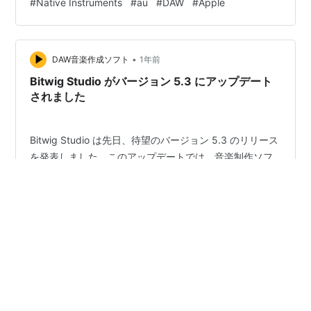
#
Native Instruments
#
au
#
DAW
#
Apple
れた仮想楽器のコレクションです。これらのツールは、
映画、テレビ、ゲームのスコアリングに携わる作曲家や
プロデューサー向けにカスタマイズされています。 シリ
ーズの各リリースは、特定のテーマとサウンド パレット
•
DAW音楽作成ソフト
1年前
に焦…
Bitwig Studio がバージョン 5.3 にアップデート
されました
Bitwig Studio は先日、待望のバージョン 5.3 のリリース
を発表しました。このアップデートでは、音楽制作ソフ
トウェアに大幅な進歩がもたらされます。 新機能と拡張
機能の追加により、Bitwig Studio 5.3 は音楽プロデュー
サーとサウンド デザイナーの創造力を高めることを目指
しています。 Bitwig Studio 5.3 のリリースは、デジタル
#
音楽
#
VST
#
DTM
#
プラグイン
#
au
#
DAW
オーディオ ワークステーション (DAW) の進化におけるマ
#
Bitwig Studio
イルストーンとなります。このバージョンでは、強化さ
れたドラム インストゥルメント、新しいステップ シーケ
ンス ノート デバイス、および改善された録音およびリサ
ンプリング機…
•
DAW音楽作成ソフト
1年前