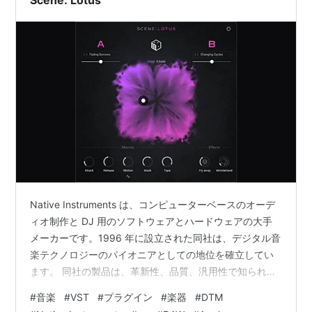
Scene: Lotus
Native Instruments は、コンピューターベースのオーデ
ィオ制作と DJ 用のソフトウェアとハ​​ードウェアの大手
メーカーです。1996 年に設立された同社は、デジタル音
楽テクノロジーのパイオニアとしての地位を確立してい
ます。 同社の製品は、革新性、品質、汎用性で知られて
おり、プロと愛好家の両方のニーズに応えています。
#
音楽
#
VST
#
プラグイン
#
楽器
#
DTM
Scene シリーズは、映画のサウンドスケープ用に設計さ