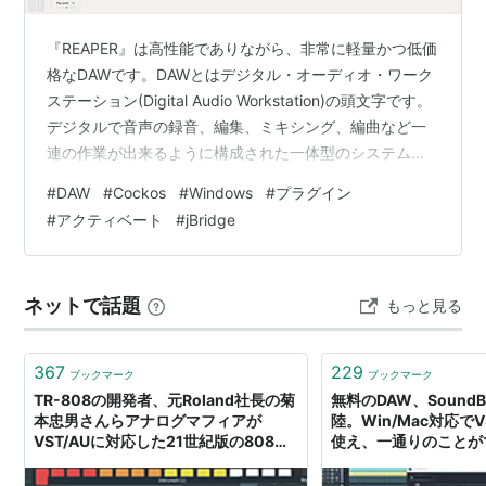
『REAPER』は高性能でありながら、非常に軽量かつ低価
格なDAWです。DAWとはデジタル・オーディオ・ワーク
ステーション(Digital Audio Workstation)の頭文字です。
デジタルで音声の録音、編集、ミキシング、編曲など一
連の作業が出来るように構成された一体型のシステムで
す。『REAPER』の初版は2005年だそうで、自分は
#
DAW
#
Cockos
#
Windows
#
プラグイン
WindowsXP時代の2007年から無料版を使い始めまし
#
アクティベート
#
jBridge
た。 当時は『REAPER』の他にも音声ファイルをミック
スできるDAWのようなフリーソフトがありました。です
がその中から『REAPER』を選んで、今でも使い続けてい
ネットで話題
もっと見る
ます。 『REAPER』を使い始…
367
229
ブックマーク
ブックマーク
TR-808の開発者、元Roland社長の菊
無料のDAW、SoundB
本忠男さんらアナログマフィアが
陸。Win/Mac対応で
VST/AUに対応した21世紀版の808、
使え、一通りのことが
RC-808を無料リリース