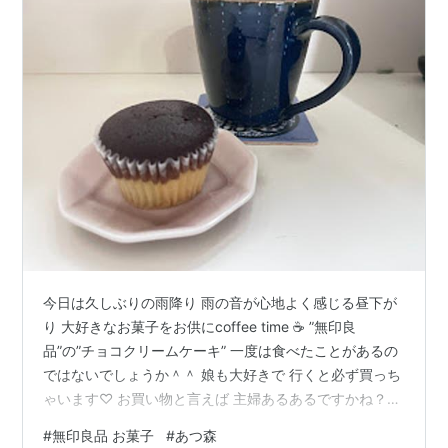
今日は久しぶりの雨降り 雨の音が心地よく感じる昼下が
り 大好きなお菓子をお供にcoffee time ☕ ”無印良
品”の”チョコクリームケーキ” 一度は食べたことがあるの
ではないでしょうか＾＾ 娘も大好きで 行くと必ず買っち
ゃいます♡ お買い物と言えば 主婦あるあるですかね？
”○○のため”って思うと ポチッと何も考えずに購入でき
#
無印良品 お菓子
#
あつ森
るのに… いざ”自分のため”ってなると躊躇してしまう ま