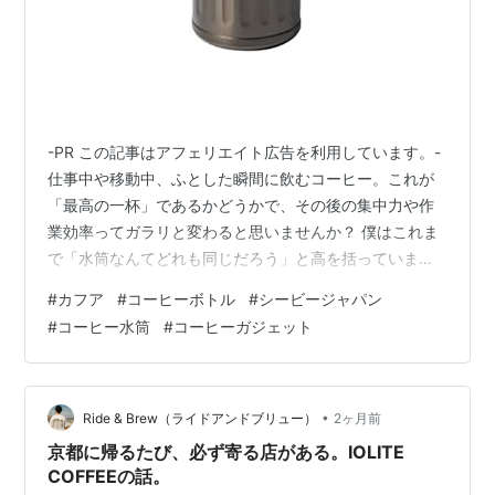
-PR この記事はアフェリエイト広告を利用しています。-
仕事中や移動中、ふとした瞬間に飲むコーヒー。これが
「最高の一杯」であるかどうかで、その後の集中力や作
業効率ってガラリと変わると思いませんか？ 僕はこれま
で「水筒なんてどれも同じだろう」と高を括っていまし
た。でも、お気に入りのエチオピアの豆を丁寧に淹れて
#
カフア
#
コーヒーボトル
#
シービージャパン
持ち出した際、あの独特の「金属っぽい匂い」にガッカ
#
コーヒー水筒
#
コーヒーガジェット
リした経験があるんです。せっかくの華やかな香りが台
無しになる、あのやるせない感じ……。 そこで、ITガジ
ェットを比較検討するように「コーヒー専用」を謳うボ
トルを徹底的にリサーチしてみたところ、非常に気にな
•
Ride & Brew（ライドアンドブリュー）
2ヶ月前
るプロダクトを見つけました。 それが…
京都に帰るたび、必ず寄る店がある。IOLITE
COFFEEの話。