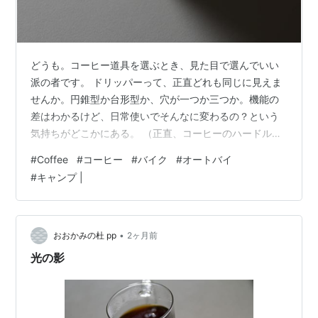
どうも。コーヒー道具を選ぶとき、見た目で選んでいい
派の者です。 ドリッパーって、正直どれも同じに見えま
せんか。円錐型か台形型か、穴が一つか三つか。機能の
差はわかるけど、日常使いでそんなに変わるの？という
気持ちがどこかにある。 （正直、コーヒーのハードル最
近高くないですか。） ORIGAMIドリッパーを使い始め
#
Coffee
#
コーヒー
#
バイク
#
オートバイ
て、その考えが変わりました。 見た目が全然違う。結構
#
キャンプ |
大事で、それだけで毎朝のコーヒーが少し楽しくなりま
した。美しいのですよ。 ドリッパー選びで迷っている
方、特に私のような「機能より見た目も大事」と思って
いる方に参考になればと思います。 ORIGAMIドリッパー
•
おおかみの杜 pp
2ヶ月前
とは 岐阜県土岐市の陶磁器メー…
光の影