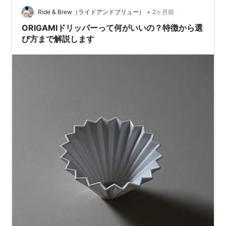
ら、通っている IOLITE COFFEEと出会ったのは、学生の
•
頃でした。 私は京都の出身で、この店には学生時代から
Ride & Brew（ライドアンドブリュー）
2ヶ月前
通っています。きっかけは、友人からの紹介でした。
ORIGAMIドリッパーって何がいいの？特徴から選
「いい店がある…
び方まで解説します