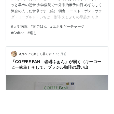
ッと早めの朝食 大学病院での外来治療予約日 めずらしく
気合の入った食卓です（笑） 朝食 トースト・ポテトサラ
ダ・ヨーグルト・いちご・珈琲 久しぶりの早起き リタイ
ア後は 気ままな目覚め 心配になり スマホアラームをセ
#
大学病院
#
朝ごはん
#
エネルギーチャージ
ット 😉 ポテトサラダ 昨夜 作り置きのサラダ😋 いちご
#
Coffee
#
癒し
とっても 甘いんです！ 早朝のエネルギーチャージで は
じめての外来治療に挑めます (*^^)v 治療が終了したのは
午後２時近くとなりましたので さすがに お腹が鳴りだし
そうでした🤣 院内の一角にある レストランで 遅…
•
3万ペソで楽しく暮らす
5ヶ月前
「COFFEE FAN 珈琲ふぁん」が届く（キーコー
ヒー株主）そして、ブラジル珈琲の思い出