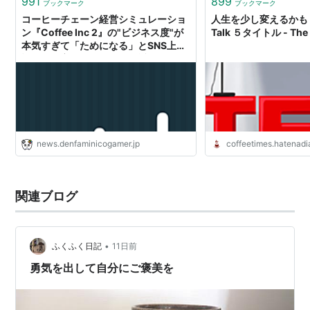
991
899
ブックマーク
ブックマーク
コーヒーチェーン経営シミュレーショ
人生を少し変えるかも
ン『Coffee Inc 2』の"ビジネス度"が
Talk ５タイトル - The 
本気すぎて「ためになる」とSNS上で
話題に。実際のビジネスに近いクオリ
ティの高さと挑戦的な難易度がプレイ
ヤーを魅了
news.denfaminicogamer.jp
coffeetimes.hatenadia
関連ブログ
•
ふくふく日記
11日前
勇気を出して自分にご褒美を