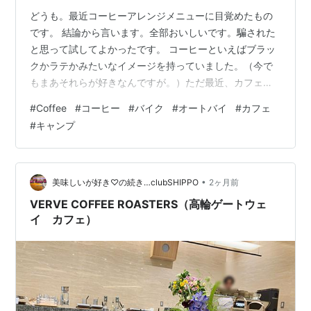
どうも。最近コーヒーアレンジメニューに目覚めたもの
です。 結論から言います。全部おいしいです。騙された
と思って試してよかったです。 コーヒーといえばブラッ
クかラテかみたいなイメージを持っていました。（今で
もまあそれらが好きなんですが。）ただ最近、カフェで
見かけるメニューが面白くなってきていて。コーヒート
#
Coffee
#
コーヒー
#
バイク
#
オートバイ
#
カフェ
ニック、コーヒージンジャーエール、アイリッシュコー
#
キャンプ
ヒー。試してみたら、全部ちゃんと「コーヒーを飲んで
いる感覚」があった。 この記事では、最近流行っている
コーヒーアレンジドリンクを6つ、作り方と一緒に紹介し
ます。ツーリング先でも、自宅でも作れるものだけ選び
•
美味しいが好き♡の続き…clubSHIPPO
2ヶ月前
ました。 コーヒーアレンジが流行っている理…
VERVE COFFEE ROASTERS（高輪ゲートウェ
イ カフェ）