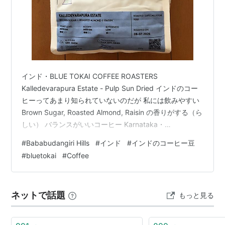
インド・BLUE TOKAI COFFEE ROASTERS
Kalledevarapura Estate - Pulp Sun Dried インドのコー
ヒーってあまり知られていないのだが 私には飲みやすい
Brown Sugar, Roasted Almond, Raisin の香りがする（ら
しい） バランスがいいコーヒー Karnataka・
ChikmagalurのBababudangiri Hills という標高1300メー
#
Bababudangiri Hills
#
インド
#
インドのコーヒー豆
トルのところで 収穫するコーヒー豆 オドロイタことに
#
bluetokai
#
Coffee
BLUE TOKAI COFFEE ROASTERS は広尾に店舗があった
ランキング参加中gooからきました …
ネットで話題
もっと見る