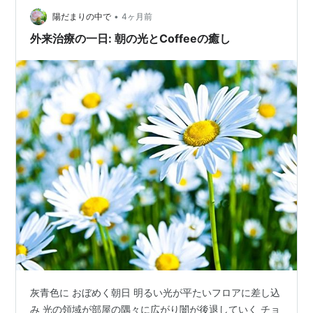
ーが美味しい 残念なこと、不…
•
陽だまりの中で
4ヶ月前
外来治療の一日: 朝の光とCoffeeの癒し
灰青色に おぼめく朝日 明るい光が平たいフロアに差し込
み 光の領域が部屋の隅々に広がり闇が後退していく チョ