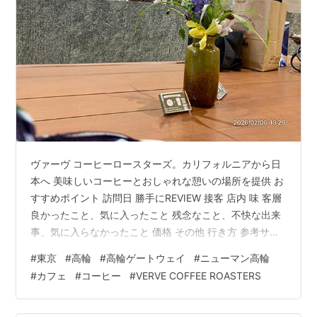
ヴァーヴ コーヒーロースターズ。カリフォルニアから日
本へ 美味しいコーヒーとおしゃれな憩いの場所を提供 お
すすめポイント 訪問日 勝手にREVIEW 接客 店内 味 客層
良かったこと、気に入ったこと 残念なこと、不快な出来
事、気に入らなかったこと 価格 その他 行き方 参考サイ
ト おすすめポイント ◎ 場所、味、接客 訪問日 2026年2
#
東京
#
高輪
#
高輪ゲートウェイ
#
ニューマン高輪
月 平日 勝手にREVIEW 接客 GREAT。笑顔がチャーミン
#
カフェ
#
コーヒー
#
VERVE COFFEE ROASTERS
グでフレンドリーな接客 店内 まったりした雰囲気。 味
美味しい 客層 30代～40代の会社員男女に人気。会社員
に人気 良かったこと、気に入ったこと 期間限定のコーヒ