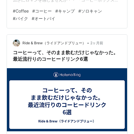
というコンセプトがあります。アウトドア用品をひとつ
#
Coffee
#
コーヒー
#
キャンプ
#
ソロキャン
の箱にまとめて、開いたらすぐ使える状態にしておく。
#
バイク
#
オートバイ
コーヒーボックスに興味があるけど、具体的に何を揃え
たら良いのかわからない人に参考になればと思います。
この記事では、スタンレーのクラシックランチボックス
9.4Lを使ったコーヒーボックスの作り方を、道具の選定
•
Ride & Brew（ライドアンドブリュー）
2ヶ月前
から積載まで全部まとめます。 なぜスタ…
コーヒーって、そのまま飲むだけじゃなかった。
最近流行りのコーヒードリンク6選