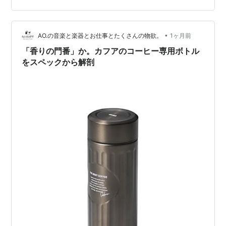
さに今躊躇してるのが ”あつ森”の生地 ミントグリーンの
ストライプ生地に キャラクターのお顔がいっぱい♡ これ
•
でポーチでも作ったら…と幸せな妄想が進む 娘のお友達
AO.の音楽と楽器とお仕事とたくさんの物欲。
1ヶ月前
のための”モフサンド”は 躊躇なく買えるのになぁ……
「香りの門番」か。カフアのコーヒー専用ボトル
をスペックから解剖