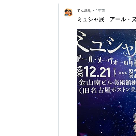
•
てん基地
1年前
ミュシャ展 アール・