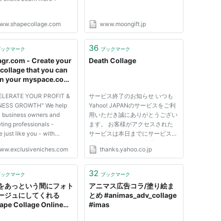
ww.shapecollage.com
www.moongift.jp
36
ブックマーク
ブックマーク
agr.com - Create your
Death Collage
collage that you can
in your myspace.com
le or desktop wal...
ELERATE YOUR PROFIT &
サービス終了のお知らせ いつも
NESS GROWTH" We help
Yahoo! JAPANのサービスをご利
al business owners and
用いただき誠にありがとうござい
ting professionals -
ます。 お客様がアクセスされた
 just like you - with
サービスは本日までにサービスを
nt Creation, Digital
終了いたしました。 今後とも
ww.exclusiveniches.com
thanks.yahoo.co.jp
ct Creation, Online Sales
Yahoo! JAPANのサービスをご愛
s, Email List Building and
顧くださいますよう、よろしくお
te Traffic Generation"
願いいたします。
32
ブックマーク
ブックマーク
ess using DONE-FOR-YOU
をあっという間にフォト
アニマス広告コラ/塗り絵ま
ble Private ...
ージュにしてくれる
とめ #animas_adv_collage
pe Collage Online」
#imas
ライフハッカー・ジャパン