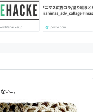
ww.lifehacker.jp
posfie.com
くない…。