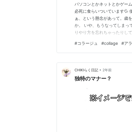
パソコンとかネットとかゲーム
必死に食らいついています💦
ぁ、という懸念があって。歳
か。 いや、もうなってしまって
りやり方を忘れちゃったりして
ききまくりの、 聞いたことは
#
コラージュ
#
collage
#
ア
す。 でも いつも頼ってばか
なくなって、結局、息子に助け
•
CHIKIらく日記
2年前
独特のマナー？