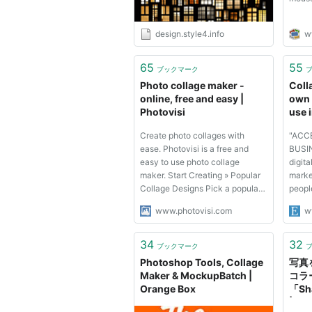
design.style4.info
w
65
55
ブックマーク
Photo collage maker -
Coll
online, free and easy |
own 
Photovisi
use 
profi
Create photo collages with
"ACC
ease. Photovisi is a free and
BUSI
easy to use photo collage
digit
maker. Start Creating » Popular
marke
Collage Designs Pick a popular
people
designs below to get started
"Conte
www.photovisi.com
w
immediately. With hundreds of
Produ
designs there's always
Funnel
something for you!
Websi
34
32
ブックマーク
proc
Photoshop Tools, Collage
写真
branda
Maker & MockupBatch |
コラ
Orange Box
「Sha
| 