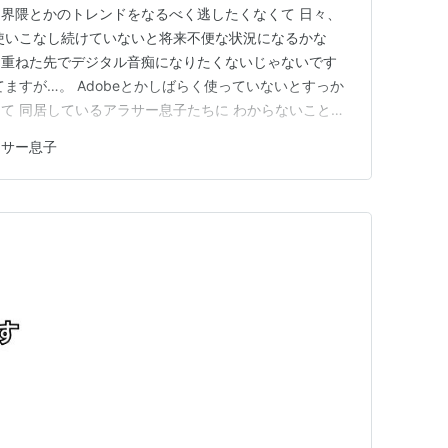
界隈とかのトレンドをなるべく逃したくなくて 日々、
 使いこなし続けていないと将来不便な状況になるかな
を重ねた先でデジタル音痴になりたくないじゃないです
ますが…。 Adobeとかしばらく使っていないとすっか
て 同居しているアラサー息子たちに わからないことは
ノートに（アナログのね）手書きでメモしまくりの、で
ラサー息子
りも悪いので、独学でやっていると… 途中からワケわかん
てもらう始末。 「…