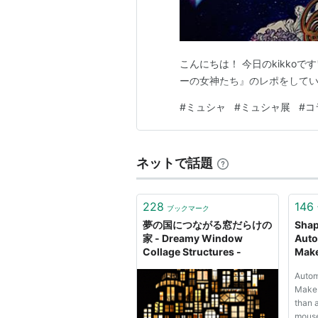
こんにちは！ 今日のkikko
ーの女神たち』のレポをして
#
ミュシャ
#
ミュシャ展
#
コ
ネットで話題
228
146
ブックマーク
夢の国につながる窓だらけの
Shap
家 - Dreamy Window
Auto
Collage Structures -
Mak
Autom
Make 
than a
mouse