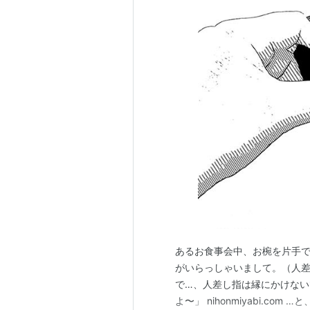
あるお食事会中、お椀を片手で
がいらっしゃいまして。（人差
で…、人差し指は縁にかけな
よ〜」 nihonmiyabi.c