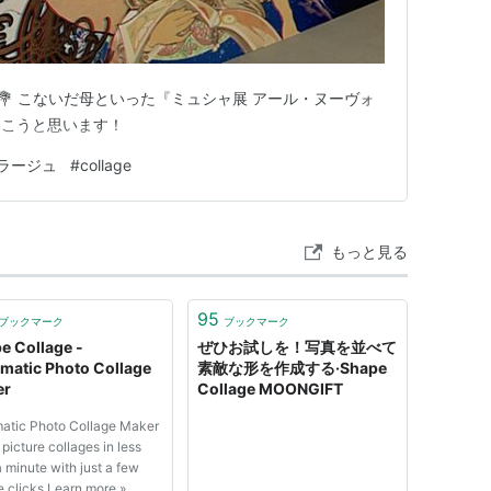
です💐 こないだ母といった『ミュシャ展 アール・ヌーヴォ
いこうと思います！
ラージュ
#
collage
もっと見る
95
ブックマーク
ブックマーク
e Collage -
ぜひお試しを！写真を並べて
matic Photo Collage
素敵な形を作成する·Shape
er
Collage MOONGIFT
atic Photo Collage Maker
picture collages in less
 minute with just a few
 clicks Learn more »