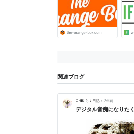
the-orange-box.com
w
関連ブログ
•
CHIKIらく日記
2年前
デジタル音痴になりた