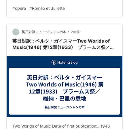
れたため、彼は息も絶え絶えの宣伝部員を抱えてノルウ
恋に落ち、その後の不幸な結末が、重く単調なリズムで
#
opera
#
Roméo et Juliette
ェーに戻る羽目になった、とOpera社は発表している
調性を変えながら時には力強く時には優しく美しく歌わ
れます。そして出だしから大部分がアカペラ。聞いてい
(2005年4月26日)。
る分には耳心地が良い、しかし歌うとこれが難しいので
•
す。 そして第1幕の冒頭も合唱。キャピュレット家の舞踏
英日対訳ミュージシャンの本
2年前
*1
:
auではPCサイトビューアーと呼んでいる
会です。若い男女が恋を求めて集まり、出会いを期待し
英日対訳：ベルタ・ガイスマーTwo Worlds of
*2
:
Opera Newsroom - Keep up on what's happening
明るく心弾ませて歌うのです。ジュリエッ…
Music(1946) 第12章(1933) ブラームス祭／維
納・巴里の意地
at Opera by following our latest public
announcements.
Two Worlds of Music Date of first publication:_ 1946