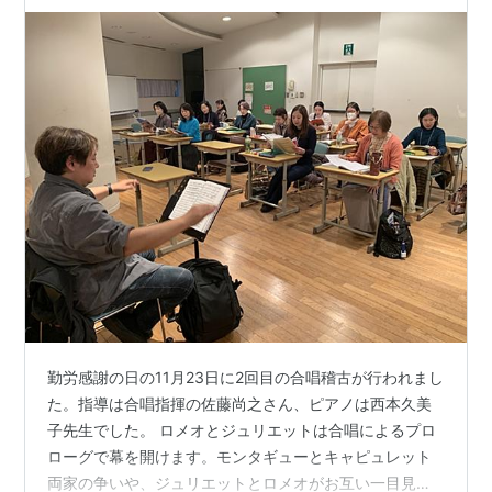
ラウザである「
ニンテンドーDSブラウザー
」が提供さ
れることが発表
*2
された。のちに登場した
ニンテンドー
DSi
にもインターネット経由で提供されている（ニンテ
ンドーDSiブラウザー）。
続いて2007年4月12日より、任天堂のゲーム機、
Wii
に
Operaブラウザを搭載したインターネットチャンネルの
配信が開始された。
CEOが大西洋を横断！？
英語版バージョン8正式版リリース時に、Opera社CEO
のJon S. von Tetzchner氏(当時)は「4日間で100万ダウ
ンロードを達成したら、大西洋を泳いで渡って見せよ
勤労感謝の日の11月23日に2回目の合唱稽古が行われまし
う」と豪語した(2005年4月21日)。同年4月25日、ダウ
た。指導は合唱指揮の佐藤尚之さん、ピアノは西本久美
ンロード数が105万に到達したため、彼は公約を果たす
子先生でした。 ロメオとジュリエットは合唱によるプロ
ために大西洋に飛び込んだ。しかしながら、随伴してい
ローグで幕を開けます。モンタギューとキャピュレット
た宣伝部員のボート破損という事故によって随伴員が溺
両家の争いや、ジュリエットとロメオがお互い一目見て