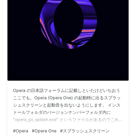
Opera の日本語フォーラムに記載しといたけどいちおう
ここでも。Opera (Opera One) の起動時に出るスプラッ
シュスクリーンと起動音を出ないようにします。 インス
トールフォルダのバージョンナンバーフォルダ内に
"opera_gx_splash.exe" というファイルがあるのでこれ
を "opera_gx_splash.exe.bak" などとリネームします。
#
Opera
#
Opera One
#
スプラッシュスクリーン
Developerでは今のところこれは新規インストール、アッ