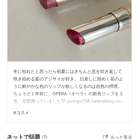
『「マウス右を押しながら左」で戻る、「左を押しなが
ら右」で進む』など、独特の洗練されたマウスジェスチ
ャー体系を持っており、その使い勝手のよさにひかれて
使い続けているユーザも多い。
メール
旧バージョンでは本体に統合されていたOpera
Mail（M2）と呼ばれるメールクライアントは現在
Opera本体とは切り離され、別に提供されている。メー
冬に枯れたと思ったら初夏にはきちんと息を吹き返して
ルクライアントで使用されている描画エンジンは旧版と
咲き始める庭のアジサイが好き。 日差しに煌めく花のよ
うに鮮やかな色のリップが欲しくなるのは自然の摂理。
同様Prestoである。
ちょうど１年前に、OPERA（オペラ）の新色リップを３
色、全部買っていました▽ yuringo738.hatenablog.com
その他
①大人っぽい赤リップ（ピンクレッド）、②可愛い青み
他にも、ブックマークへのコメント付与、ユーザー指定
#
コスメ
ピンク（ブライトピンク）、③上品なオフィス向けくす
CSS切り替え(自分で用意したCSSにボタンひとつで切
みピンク（ダスティローズ）の３種。購入から１年が経
り替える機能)、スキンを用いた外観の変更、ツールバ
過し、３種の減り具合をチェックしてみました。 現在の
ネットで話題
もっと見る
ーやボタンの配置といった細かいオプション機能が充実
残量を極限まで繰り出した結果がこちら▽ 下が①ピンク