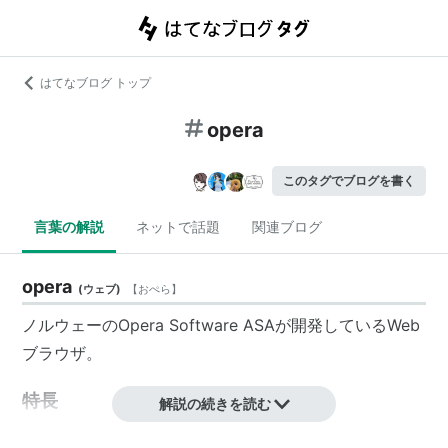
はてなブログ トップ
opera
このタグでブログを書く
言葉の解説
ネットで話題
関連ブログ
opera
(
ウェブ
)
【
おぺら
】
ノルウェーのOpera Software ASAが開発しているWeb
ブラウザ。
特長
解説の続きを読む
描画エンジン