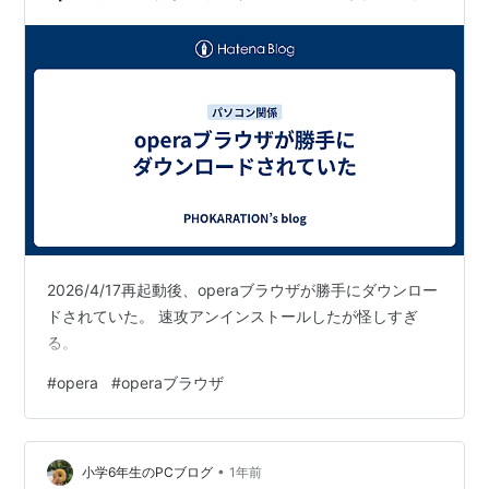
モバイルバージョン
Opera Mobile
デスクトップ版のレンダリングエンジンを移植し
た、ネイティブで動作するフルブラウザ。Opera
Mini同様のデータ圧縮機能Opera Turboを搭載するた
め、従来のOpera MobileとOpera Miniは統合された
とも言える。
Android用など
Opera Mini
2026/4/17再起動後、operaブラウザが勝手にダウンロー
ドされていた。 速攻アンインストールしたが怪しすぎ
サーバでデータを圧縮し、端末側で描画するブラウ
る。
ザ。
#
opera
#
operaブラウザ
iOS、Android、J2MEなど
Opera Coast
•
小学6年生のPCブログ
1年前
iOSのタッチパネル、フリップに最適化された新しい