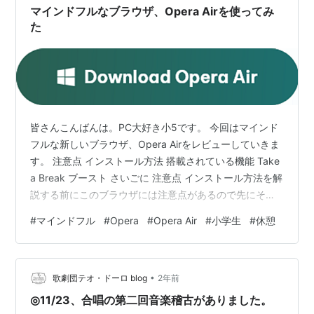
マインドフルなブラウザ、Opera Airを使ってみ
インターフェースが特徴のブラウザ。
た
iPhone、iPad
Opera の普及率
W3Schools
の
ブラウザ分析
によると、2008年1月現在
でのOpera人口は全体の1.4%である。
皆さんこんばんは。PC大好き小5です。 今回はマインド
日本での商業的展開
フルな新しいブラウザ、Opera Airをレビューしていきま
す。 注意点 インストール方法 搭載されている機能 Take
2004年5月14日[京セラのPHS、
AH-K3001V
(通称
京ぽ
a Break ブースト さいごに 注意点 インストール方法を解
ん
)にOperaが初めて搭載され、携帯電話上でPC上と変
説する前にこのブラウザには注意点があるので先にその
わらぬ表示ができるということで話題を呼んだ。
話をします。 Operaは2016年に中国企業の奇虎360に買
#
マインドフル
#
Opera
#
Opera Air
#
小学生
#
休憩
また、同年10月14日にauの携帯電話、W21CAにOpera
収されています。奇虎360は過去に自作自演ウイルスな
が搭載
*1
された。現在、auのほとんどの携帯電話に
どの不祥事で有名です。 中国企業傘下の会社が開発して
いるブラウザだということは覚えておきましょう。 次に
OperaベースのPCサイトビューアーが搭載されてい
•
インストール方法について解説していきます。 インスト
歌劇団テオ・ドーロ blog
2年前
る。
ール方法 www.opera.comまず…
◎11/23、合唱の第二回音楽稽古がありました。
2006年2月15日、ニンテンドーDSにOperaベースのブ