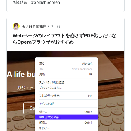
#
起動音
#
SplashScreen
プデート時のみ流れます。 その他ちょっと変わったとこ
ろとして、設定などの保存先が変わったようだ。以前 :
X:\Opera\profile\data\Default…
•
モノ好き情報庫
3年前
Webページのレイアウトを崩さずPDF化したいな
らOperaブラウザがおすすめ