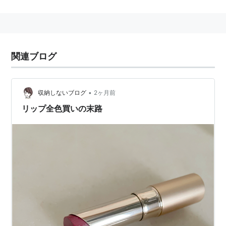
バージョン12まではIE、Mozilla(NN/Firefox/Camino)
とは異なる独自エンジンPrestoを実装していたが、バー
ジョン15以降はGoogle Chromeと同じWebkit/Blinkエ
関連ブログ
ンジンを採用している。エンジンの変更によって、旧エ
ンジンで大きな問題であった特定のサイトが意図通りに
表示されない、サイトコンパチビリティ問題の大半が解
•
収納しないブログ
2ヶ月前
消した。
リップ全色買いの末路
旧エンジン時代は、動作が軽快で、特に「戻る・進む」
でのページ再描写が驚異的に速かったが、現在は
Google Chromeと同等である。現在開発中のバージョ
ン22では、タブのハイバーネーションや起動時にアク
ティブなタブだけを読み込む独自オプションが実装さ
れ、Google Chromeとの差別化を模索している。
マウスジェスチャー