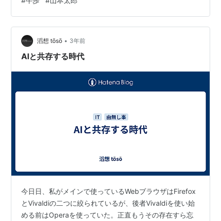
#
牛歩
#
山本太郎
しました。便利です。日常使用しているブラウザの順位
三番目のOperaが二番目になりそうです。 youtu.be
www.gizmodo.jp Chat…
•
滔想 tōsō
3年前
AIと共存する時代
今日日、私がメインで使っているWebブラウザはFirefox
とVivaldiの二つに絞られているが、後者Vivaldiを使い始
める前はOperaを使っていた。正直もうその存在すら忘