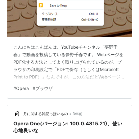
こんにちはこんばんは、YouTubeチャンネル「夢野千
春」で動画を投稿している夢野千春です。 Webページを
PDF化する方法としてよく取り上げられているのが、ブ
ラウザの印刷設定で「PDFで保存（もしくはMicrosoft
Print to PDF）」なんですが、この方法だとWebページに
よってはページレイアウトが崩れた状態でPDF化されて
#
Opera
#
ブラウザ
しまいます。 他にも拡張プラグインを試したり、HTML
をPDF化するツールも試しましたが、どれもページが見
切れてしまったり、変な所で改行されるなどレイアウト
•
崩れを起こしうまく行かず。また、スクリーンショット
月に関する雑記っぽいもの
3年前
を撮る方法だと見た目はそのままでもリンクが外れてし
Opera One(バージョン: 100.0.4815.21)、使い
まい…
心地良いな