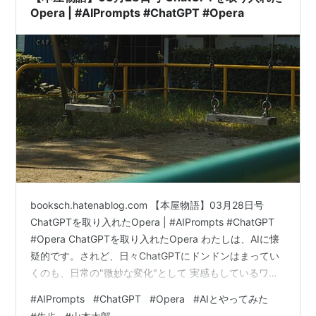
Opera | #AIPrompts #ChatGPT #Opera
booksch.hatenablog.com 【本屋物語】03月28日号
ChatGPTを取り入れたOpera | #AIPrompts #ChatGPT
#Opera ChatGPTを取り入れたOpera わたしは、AIに懐
疑的です。されど、日々ChatGPTにドンドンはまってい
くのも、日常の"微妙な変化"として 実感もしているワケ
で この感じがなんとも言えず 「やるじゃん」～と、痛痒
#
AIPrompts
#
ChatGPT
#
Opera
#
AIとやってみた
く 気持ち良かったりします。…で、本日 Operaで早速試