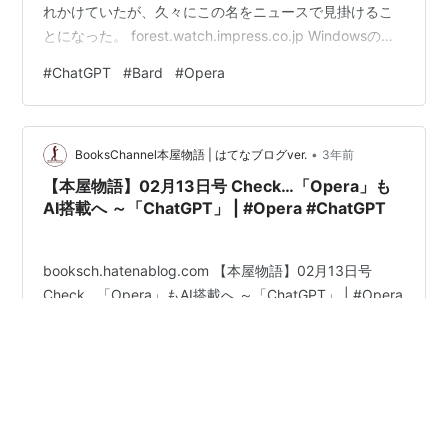
れかけていたが、久々にこの名をニュースで見掛けるこ
とになった。 forest.watch.impress.co.jp Windowsの
Microsoft Edgeでも近いうちにこの機能が搭載される予
#
ChatGPT
#
Bard
#
Opera
定のようだし、GoogleがChromeに「Bard」を組み込ん
でくるのは時間の問題だろう。 Googleアシスタントや
AppleのSiri、AmazonのAlexaが同様の機能を持てば、私
•
たちの身の回りには常にAIが居る…
BooksChannel本屋物語 | はてなブログver.
3年前
【本屋物語】02月13日号 Check…「Opera」も
AI搭載へ ～「ChatGPT」 | #Opera #ChatGPT
booksch.hatenablog.com 【本屋物語】02月13日号
Check…「Opera」もAI搭載へ ～「ChatGPT」 | #Opera
#ChatGPT check… 「Opera」もAI搭載へ ～
「ChatGPT」～ aftenpostenでお世話になっているノル
ウェーのブラウザなもので、主要のブラウザの3つの中の
一つとして 使わせて頂いています。で、便利そうなの
#
Opera
#
ChatGPT
#
LucidMode
#
PaulMcCartney
で、check… 期待して待つことに致します。
#
QueenieEye
forest.watch.impress.co.jp en.wikipedia.org Lucid