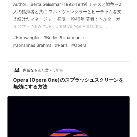
Author:_ Berta Geissmar (1892-1949) ナチスと戦争～2
人の指揮者と共に フルトヴェングラーとビーチャムを支
え続けたマネージャー 初版：1946年 著者：ベルタ・ガ
イスマー NEW YORK Creative Age Press, Inc.
COPYRIGHT 1946 BY BERTA GEISSMAR
#
Furtwangler
#
Berlin Philharmonic
https://www.fadedpage.com/showbook.php?
#
Johannes Brahms
#
Paris
#
Opera
pid=20210405 本拙訳の原本はこちらからどうぞ
CHAPTER T…
•
内気なもんた君
3年前
Opera (Opera One)のスプラッシュスクリーンを
無効にする方法