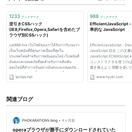
レッド（残り３ミリ弱）、上が③ダスティローズ（残り
していることも魅力であったが、豊富すぎるオプション
８ミリ弱）…
ゆえに不具合も多かった。そのため現行バージョンでは
1233
988
ブックマーク
ブックマーク
カスタマイズ出来る範囲は最小限に抑えられ、インター
逆引きCSSハック
EfficientJavaScript 
(IE8,Firefox,Opera,Safariを含めたブ
率的な JavaScript
フェースも非常に簡素化されている。
ラウザ別CSSハック)
欠点
cat888 live เว็บไซต์ของเราได้รับการรับรองว่า
EfficientJavaScript - 
เป็นเว็บพนันที่มีคุณภาพเยี่ยมที่สุดใน
JavaScript 目次 この
簡素化されたインターフェース、限られたカスタマイズ
ประเทศไทยสำหรับการพนันออนไลน์ เว็บพนันที่
JavaScript ECMAScript e
มั่นคงและปลอดภัยที่สุดสำหรับการเดิมพัน
コンストラクタを使うのはやめ
に不満を持つ旧来のユーザが多い。ブックマークはスピ
ออนไลน์ที่ทำการเงินอย่างมั่นคงและปลอดภัย
書き換えよう 関数を使いたいな
ードダイヤルやブックマークバーで利用できるが、ヘビ
และรับรองความเป็นส่วนตัวของคุณในการเล่น
を使おう with を使うの
lpclips.net
www.hyuki.com
เกมพนันที่นี่. ทางเรามุ่งเน้นให้ประสบการณ์การ
める関数で try-catch-fi
ーユーザには不満を漏らす者が多い。
พนันออนไลน์ที่ไม่ซ้ำซากและน่าสนุกที่สุดเลยค่ะ!
よう e...
cat888 หวย เมื่อคุณมีความระมัดระวังในกา
拡張機能
รพนั...
関連ブログ
エンジンが共通のGoogle Chrome用拡張機能の多くが
そのまま利用できる他、Opera専用拡張機能も多く提供
されている。
•
PHOKARATION’s blog
4ヶ月前
operaブラウザが勝手にダウンロードされていた