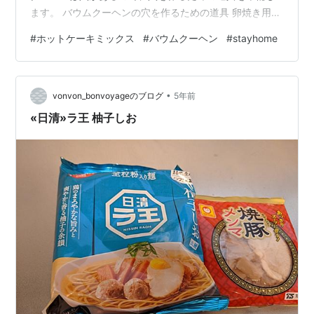
ます。 バウムクーヘンの穴を作るための道具 卵焼き用の
フライパンの幅に合わせて、厚紙を切り、丸めて、アル
#
ホットケーキミックス
#
バウムクーヘン
#
stayhome
ミホイルで包みます。 もうちょっと薄くしたかった。 材
料を全部混ぜて、卵焼き用フライパンにサラダ油を薄く
引いて、卵焼きのように生地を薄めに流します。表面が
•
乾いてきたら、芯を置いて巻きます。 生地1投目 あと
vonvon_bonvoyageのブログ
5年前
は、卵焼きの要領で生地がなくなるまで、薄めに焼い
«日清»ラ王 柚子しお
て、巻いていきます。 2…