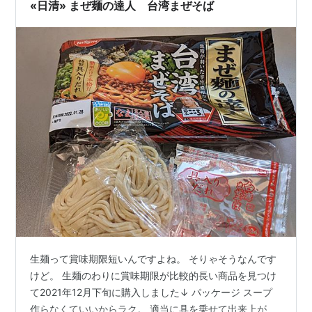
«日清» まぜ麺の達人 台湾まぜそば
生麺って賞味期限短いんですよね。 そりゃそうなんです
けど。 生麺のわりに賞味期限が比較的長い商品を見つけ
て2021年12月下旬に購入しました↓ パッケージ スープ
作らなくていいからラク。 適当に具を乗せて出来上が