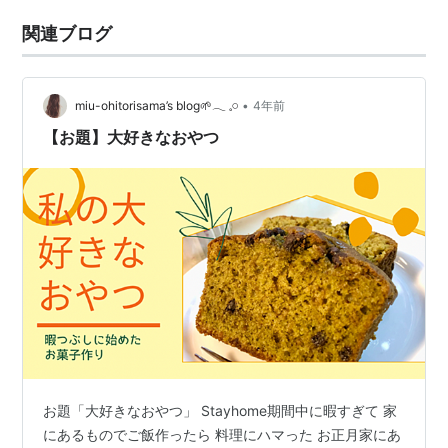
関連ブログ
•
miu-ohitorisama’s blog🌱𓂃 𓈒𓏸
4年前
【お題】大好きなおやつ
お題「大好きなおやつ」 Stayhome期間中に暇すぎて 家
にあるものでご飯作ったら 料理にハマった お正月家にあ