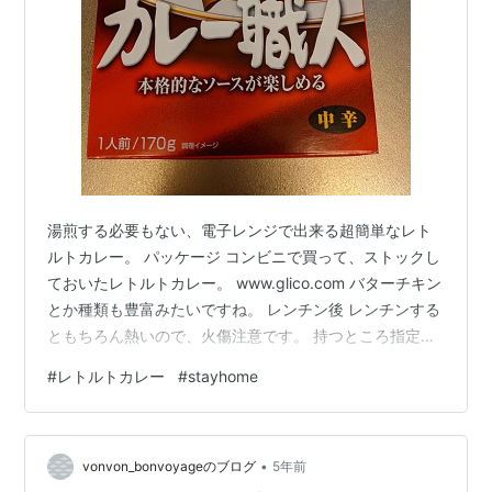
湯煎する必要もない、電子レンジで出来る超簡単なレト
ルトカレー。 パッケージ コンビニで買って、ストックし
ておいたレトルトカレー。 www.glico.com バターチキン
とか種類も豊富みたいですね。 レンチン後 レンチンする
ともちろん熱いので、火傷注意です。 持つところ指定さ
れてます。 出来上がり。 具はあまり無い。味もいたって
#
レトルトカレー
#
stayhome
普通。 でも、最高に簡単！！ ストックするにはいいな、
と思いました。
•
vonvon_bonvoyageのブログ
5年前