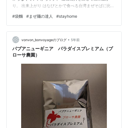
り。 出来上がり はなびとかで食べる台湾まぜそばに比べ
れば全然辛くないです。 辛さがマイルド。でも辛みはあ
#
袋麵
#
まぜ麺の達人
#
stayhome
る。美味しかったです。
•
vonvon_bonvoyageのブログ
5年前
パプアニューギニア パラダイスプレミアム（プ
ローサ農園）