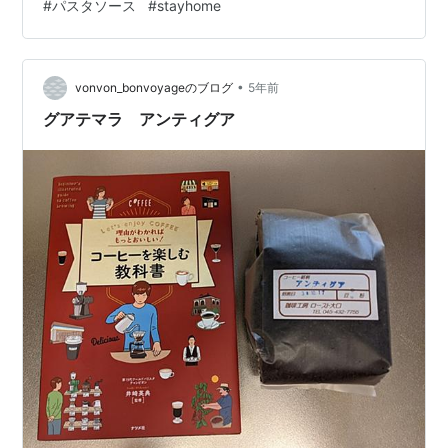
#
パスタソース
#
stayhome
•
vonvon_bonvoyageのブログ
5年前
グアテマラ アンティグア