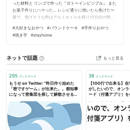
った材料と リンゴで作った『ガトーインビジブル』 また
お菓子作りにハマった… レシピ通りに焼いたら焦げた〜
後で、焦げそうな時はアルミホイルを残り10分位の時の
せると良いと… 初めて作った【私の大好きなおやつ】は
#
大好きなおやつ
#
パウンドケーキ
#
手作りおやつ
焦げたけど とても美味しいでした(^^) ホットケーキミッ
#
焼き芋
#
stayhome
クスで 『ドライフルーツのパウンドケーキ』 上手くパウ
ンドケーキのように膨らまず… それでも味は良い…(笑)
最初はほんと失敗ばかりで 失敗する度にGoogleで調べて
ネットで話題
もっと見る
試行錯誤しながら作ってました！ お菓子作りの基…
295
38
ブックマーク
ブックマーク
もうせ on Twitter: "昨日作り始めた
【100行で出来る】
「密ですゲーム」が出来た。。都知事
がしたいので、オンラ
になって密集団を探して解散させるゲ
ード（付箋アプリ）を
ームです... #密ですゲーム
stayhome-board - Qi
#StayHome #Unity
#socialdistancing
https://t.co/fEFfed9sTz"