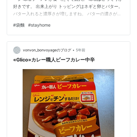
好きです。 出来上がり トッピングはネギと卵とバター。
バター入れると濃厚さが増しますね。 バターの濃さが買
ってしまい、スープの濃厚さがよくわからなくなってし
#
袋麵
#
stayhome
まいました。
•
vonvon_bonvoyageのブログ
5年前
«Glico»カレー職人ビーフカレー中辛