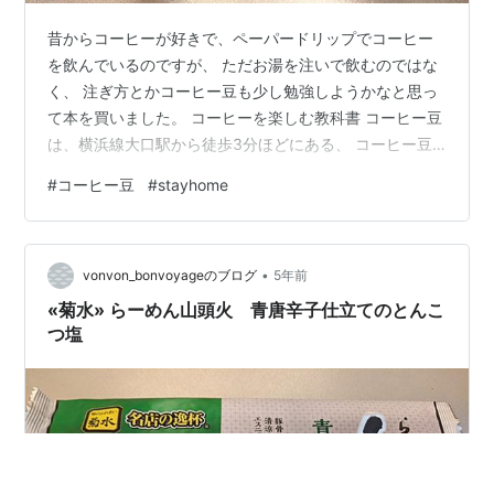
昔からコーヒーが好きで、ペーパードリップでコーヒー
を飲んでいるのですが、 ただお湯を注いで飲むのではな
く、 注ぎ方とかコーヒー豆も少し勉強しようかなと思っ
て本を買いました。 コーヒーを楽しむ教科書 コーヒー豆
は、横浜線大口駅から徒歩3分ほどにある、 コーヒー豆
専門店の珈琲工房ロースト大口さんで購入しました。 産
#
コーヒー豆
#
stayhome
地：グアテマラ アンティグア 焙煎：フレンチロースト
価格：200g 税込1,100円 「苦いのが好きなんですが」と
相談したらオススメしてくれました。 ミネラルを含む火
•
山土壌が水はけがよく、コーヒー栽培に向いているとの
vonvon_bonvoyageのブログ
5年前
こと。 本に書いてある量と時間でコーヒーを淹れていた
«菊水» らーめん山頭火 青唐辛子仕立てのとんこ
だきました。 いつ…
つ塩