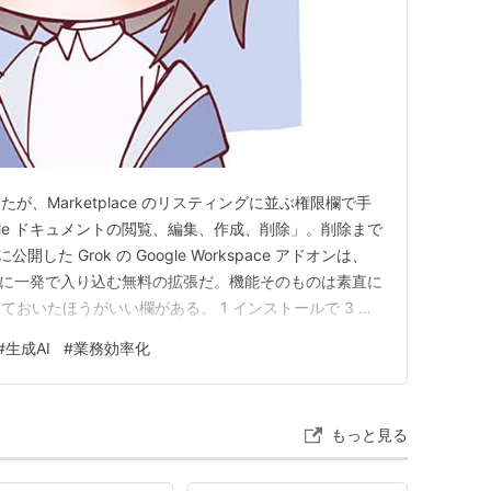
、Marketplace のリスティングに並ぶ権限欄で手
gle ドキュメントの閲覧、編集、作成、削除」。削除まで
に公開した Grok の Google Workspace アドオンは、
s の 3 つに一発で入り込む無料の拡張だ。機能そのものは素直に
おいたほうがいい欄がある。 1 インストールで 3 ア
heets はセルを引用し、Slides は X から引いてく
#
生成AI
#
業務効率化
る」に同…
もっと見る