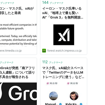
144
ブックマーク
ブックマーク
ロン・マスク氏、xAIが
イーロン・マスク氏率いる
買収したと発表
xAI、“地球上で最も賢い
AI”「Grok 3」を無料開放／
無料期間は「サーバーダウン
するまで」
ww.itmedia.co.jp
forest.watch.impress.co.jp
112
ブックマーク
ブックマーク
IのGrokが突然「南アフリ
マスク氏、xAI紹介スペース
白人虐殺」について語り
で「TwitterのデータをLLM
不具合が報告される
トレーニングに使う」などの
発言