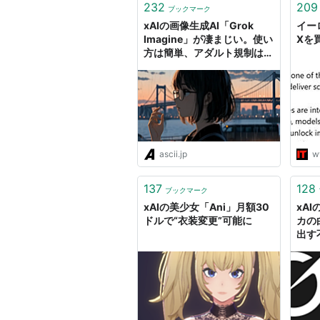
232
209
ブックマーク
xAIの画像生成AI「Grok
イー
Imagine」が凄まじい。使い
Xを
方は簡単、アダルト規制はユ
ルユル (1/4)
ascii.jp
w
137
128
ブックマーク
xAIの美少女「Ani」月額30
xA
ドルで“衣装変更”可能に
カの
出す