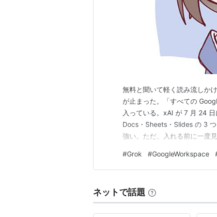
無料と聞いて軽く読み流しかけたが
が止まった。「すべての Goo
入っている。xAI が 7 月 24 日
Docs・Sheets・Slide
強い。ただ、入れる前に一度見て
プリ、アカウントも待機列もない S
#
Grok
#
GoogleWorkspace
る 「すべての文書を削除でき
ネットで話題