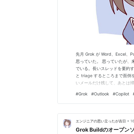
先月 Grok が Word、Excel
思っていた。 思っていたが、
でいる。長いスレッドを要約
と triage するところまで
いメールだけ残して、あとは掃
Google Daily Brie
#
Grok
#
Outlook
#
Copilot
ち上がる、と書いたけれど、そこに x
•
エンジニアの思い立ったが吉日
1
Grok Buildのオ