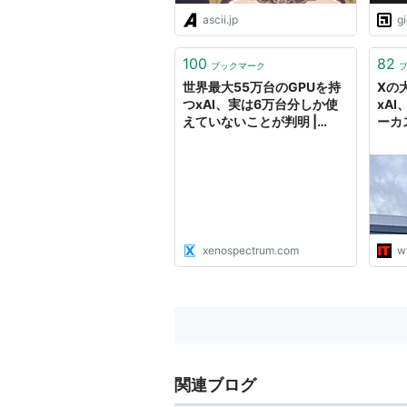
ascii.jp
g
100
82
ブックマーク
世界最大55万台のGPUを持
Xの
つxAI、実は6万台分しか使
xAI
えていないことが判明 |
ーカ
XenoSpectrum
スク
xenospectrum.com
w
関連ブログ