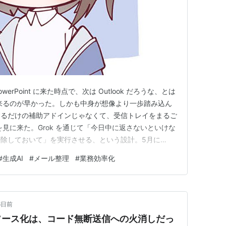
、PowerPoint に来た時点で、次は Outlook だろうな、とは
来るのが早かった。しかも中身が想像より一歩踏み込ん
するだけの補助アドインじゃなくて、受信トレイをまるご
面倒を見に来た。Grok を通じて「今日中に返さないといけな
除しておいて」を実行させる、という設計。5月に
f を取り上げたときに「朝のメール整理」という新しいレイヤーが立
#
生成AI
#
メール整理
#
業務効率化
AI が Outlook の…
6日前
ープンソース化は、コード無断送信への火消しだっ