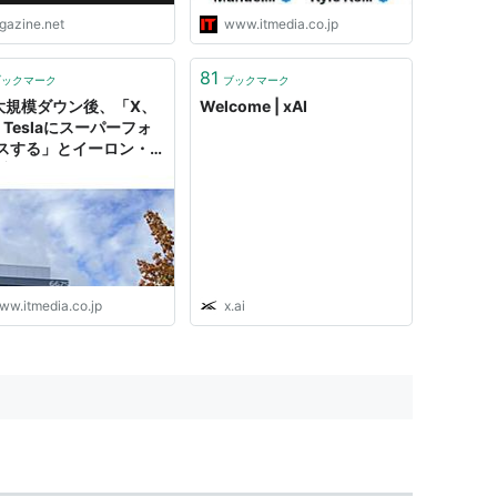
igazine.net
www.itmedia.co.jp
81
ブックマーク
ブックマーク
大規模ダウン後、「X、
Welcome | xAI
、Teslaにスーパーフォ
スする」とイーロン・マ
氏
ww.itmedia.co.jp
x.ai