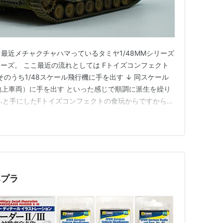
型 最近メチャクチャハマっているタミヤ1/48MMシリーズ
ーズ。 ここ最近の流れとしては Fトイズコンフェクト
そのうち1/48スケール飛行機に手を出す ↓ 同スケール
（地上車両）に手を出す といった感じで順調に派生を繰り
ふと手にしたFトイズコンフェクトの食玩からですから
るか分かりません。 どっぷりスケールモデルの世界にハ
すです。 1/48の地上車両の魅力は何といっても同一ス
積みプラ