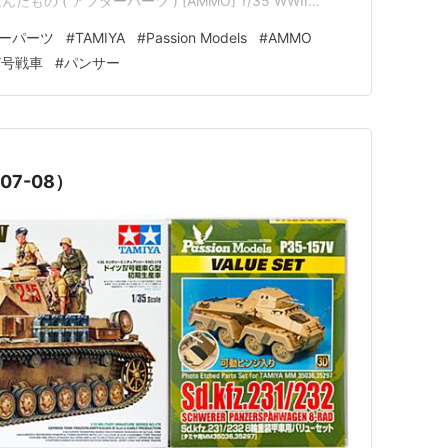
積んだもの ( アフターパーツ ) [AMMO] 1/35 WWII
 [AMO-8909] ✖２個 […
ーパーツ
#
TAMIYA
#
Passion Models
#
AMMO
Ⅳ号戦車
#
パンサー
07-08）