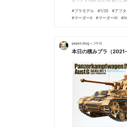
セット [ITEM 35379] 新たに
German Vehicle Headlamps
#
プラモデル
#
1/35
#
アフタ
#
マーダーII
#
マーダーIII
#
•
pepe’s blog
5年前
本日の積みプラ（2021-