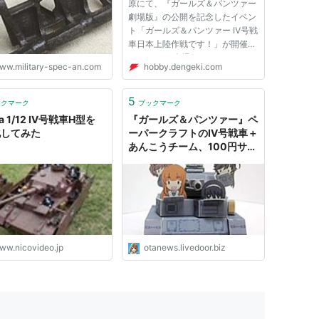
原にて、『ガールズ＆パンツァー
KPFW.Ⅲ＆Ⅳ TRACK
劇場版』の公開を記念したイベン
0 - いつだってミリタリ
ト「ガールズ＆パンツァー Ⅳ号戦
！
車日本上陸作戦です！」が開催さ
れました。 会場には、イベント
ww.military-spec-an.com
hobby.dengeki.com
の目玉である、Ⅳ号戦車 D型改
（H型仕様）の実物大プロップ
が、あんこうチームのマーキング
5
ックマーク
ブックマーク
が施されて登場！ さらに、トー
ma 1/12 Ⅳ号戦車H型を
『ガールズ＆パンツァー』ペ
クシ...
化してみた
ーパークラフトのⅣ号戦車＋
あんこうチーム、100円サイ
ズのみほフィギュアが凄い！
: 萌えオタニュース速報
ww.nicovideo.jp
otanews.livedoor.biz