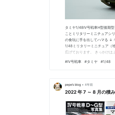
タミヤ1/48Ⅳ号戦車H型後期
ことミリタリーミニチュアシリ
の食玩に手を出してハマる ↓ 
1/48ミリタリーミニチュア
広げております。 きっかけは
ね。 世の中何がキッカケとな
#
Ⅳ号戦車
#
タミヤ
#
1/48
マり毎日とても充実しておりま
ケールの飛行機と並べられ…
•
pepe’s blog
4年前
2022 年 7 ～ 8 月の