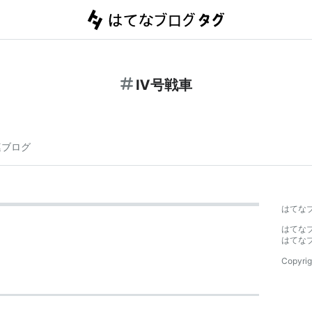
Ⅳ号戦車
連ブログ
はてな
はてな
はてな
Copyrig