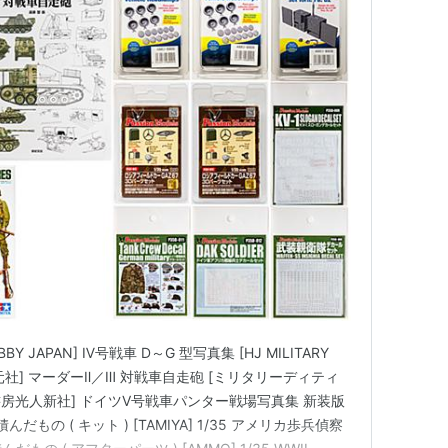
BY JAPAN] Ⅳ号戦車 D～G 型写真集 [HJ MILITARY
] [新紀元社] マーダーⅡ／Ⅲ 対戦車自走砲 [ミリタリーディティ
書房光人新社] ドイツV号戦車パンター戦場写真集 新装版
もの ( キット ) [TAMIYA] 1/35 アメリカ歩兵偵察