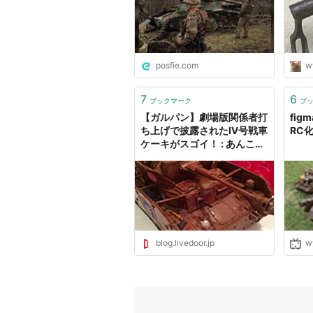
PZ.
194
アン
posfie.com
w
7
6
ブックマーク
ブ
【ガルパン】劇場版関係者打
fig
ち上げで披露されたⅣ号戦車
RC
ケーキがスゴイ！ : あんこう
ニュース
blog.livedoor.jp
w