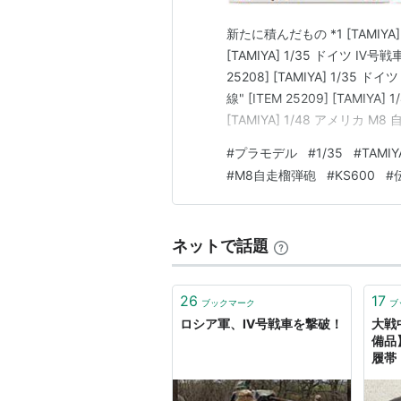
新たに積んだもの *1 [TAMIYA] 
[TAMIYA] 1/35 ドイツ 
25208] [TAMIYA] 1/
線" [ITEM 25209] [TAMIYA
[TAMIYA] 1/48 アメリカ M8 
ット (大戦後期) [ITEM 353…
#
プラモデル
#
1/35
#
TAMIY
#
M8自走榴弾砲
#
KS600
#
ネットで話題
26
17
ブックマーク
ブ
ロシア軍、Ⅳ号戦車を撃破！
大戦
備品
履帯
ク）と
タリー