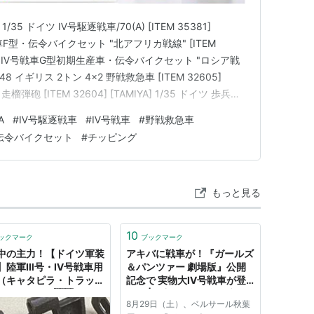
1/35 ドイツ Ⅳ号駆逐戦車/70(A) [ITEM 35381]
Ⅳ号戦車F型・伝令バイクセット "北アフリカ戦線" [ITEM
35 ドイツ Ⅳ号戦車G型初期生産車・伝令バイクセット "ロシア戦
] 1/48 イギリス 2トン 4x2 野戦救急車 [ITEM 32605]
自走榴弾砲 [ITEM 32604] [TAMIYA] 1/35 ドイツ 歩兵セ
A
#
Ⅳ号駆逐戦車
#
Ⅳ号戦車
#
野戦救急車
伝令バイクセット
#
チッピング
もっと見る
10
ックマーク
ブックマーク
中の主力！【ドイツ軍装
アキバに戦車が！『ガールズ
】陸軍Ⅲ号・Ⅳ号戦車用
＆パンツァー 劇場版』公開
（キャタピラ・トラッ
記念で 実物大Ⅳ号戦車が登
は？0970 🇩🇪 ミリ
場！ | 電撃ホビーウェブ
8月29日（土）、ベルサール秋葉
 DUITSLAND