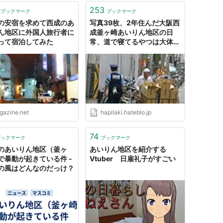
253
ブックマーク
ブックマーク
の安宿を求めて西成のあ
写真39枚、2年住んだ大阪西
ん地区に外国人旅行者に
成釜ヶ崎あいりん地区の日
って宿泊してみた
常、道で寝てるやつは大体友
達 - 移転→hapilaki.net
igazine.net
hapilaki.hateblo.jp
74
ブックマーク
ブックマーク
のあいりん地区（釜ヶ
あいりん地区を紹介する
で暴動が起きている件 -
Vtuber 日雇礼子がすごい
の風はどんなのだっけ？