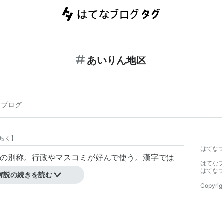
あいりん地区
連ブログ
ちく
】
はてな
の別称。行政やマスコミが好んで使う。漢字では
はてな
が一般的。
はてな
解説の続きを読む
Copyrig