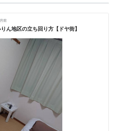
ヶ月前
いりん地区の立ち回り方【ドヤ街】