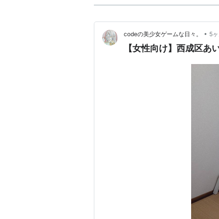
•
codeの美少女ゲームな日々。
5
【女性向け】西成区あ