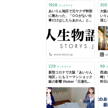
1928
305
ブックマーク
あいりん地区で元ヤクザ幹部
大阪
に教わった、「○○がない仕
いり
事だけはしたらあかん」とい
混じ
う話。 | STORYS.JP（スト
ーリーズ）
www.storys.jp
g
229
99
ブックマーク
新型コロナで大阪「あいりん
西成
地区」にもリーマンショック
崎）
級の影響 Vtuber「日雇礼
昨日
子」の”中の人”に聞く | キャ
リコネニュース