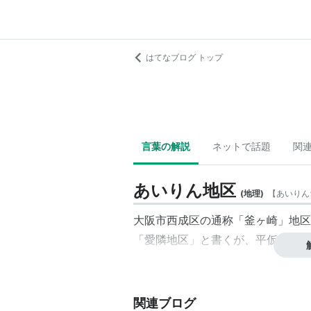
はてなブログ トップ
言葉の解説
ネットで話題
関
あいりん地区
(
地理
)
【
あいりん
大阪市西成区の通称「
釜ヶ崎
」地区
「愛隣地区」と書くが、平仮名書き
関連ブログ