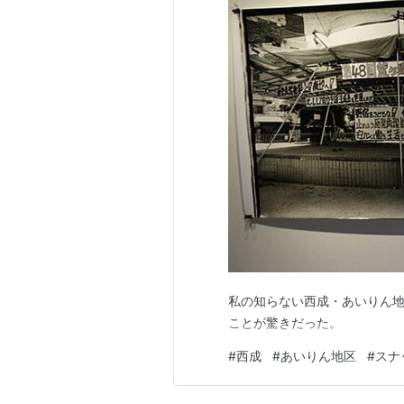
私の知らない西成・あいりん
ことが驚きだった。
#
西成
#
あいりん地区
#
スナ