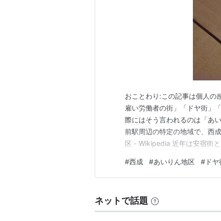
おことわり:この記事は個人の感
雇い労働者の街」「ドヤ街」
際にはそう言われるのは「あい
前駅周辺の特定の地域で、西成
区 - Wikipedia 近年
日本人女性が初見で歩くには
#
西成
#
あいりん地区
#
ドヤ
経験3回(直近の滞在日:2026
思い、女性の一人…
ネットで話題