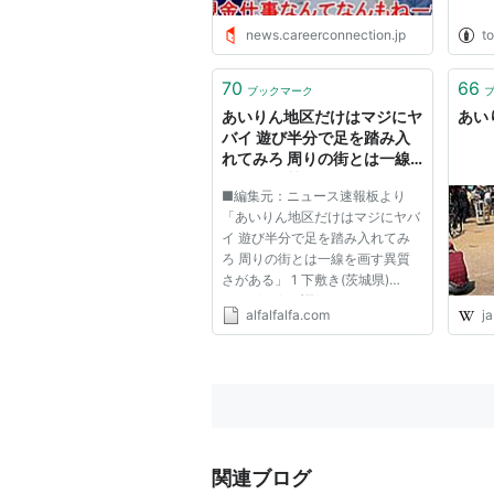
news.careerconnection.jp
t
70
66
ブックマーク
あいりん地区だけはマジにヤ
あいり
バイ 遊び半分で足を踏み入
れてみろ 周りの街とは一線
を画す異質さがある:アルフ
■編集元：ニュース速報板より
ァルファモザイク
「あいりん地区だけはマジにヤバ
イ 遊び半分で足を踏み入れてみ
ろ 周りの街とは一線を画す異質
さがある」 1 下敷き(茨城県)
:2010/01/03(日) 18:57:51.00
alfalfalfa.com
ja
ID:z0f9m7Oh ?PLT(12333) ポイ
ント特典 ４０年間続く「派遣
村」 日雇い労働の街、大阪・あ
いりん地区はいま… 日雇い労働者
の街、大阪...
関連ブログ