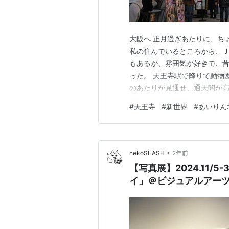
大阪へ 正月過ぎあたりに、ち
私の住んでいるところから、
もあるが、雰囲気が好きで、
った。 天王寺駅で降りて動物
のあたりが見通せ、通天閣が高
池という池があり、和気橋と
#
天王寺
#
新世界
#
あいりん
く気に入っている。 河底池と
る、ここのアオサギはなぜか人
•
nekoSLASH
2年前
【写真展】2024.11
イ」＠ビジュアルアー