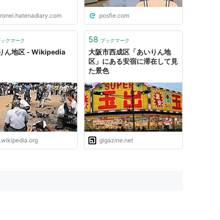
oronei.hatenadiary.com
posfie.com
58
ブックマーク
ブックマーク
ん地区 - Wikipedia
大阪市西成区「あいりん地
区」にある安宿に滞在して見
た景色
.wikipedia.org
gigazine.net