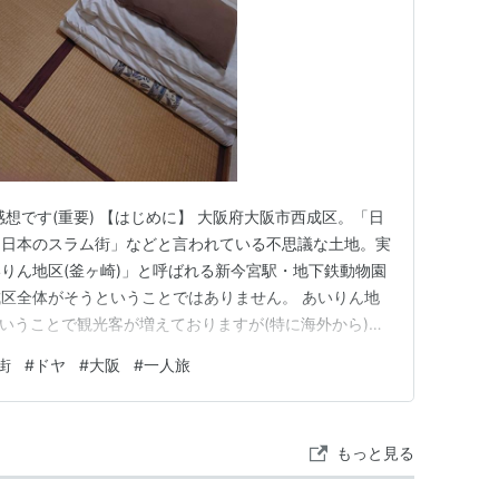
想です(重要) 【はじめに】 大阪府大阪市西成区。「日
「日本のスラム街」などと言われている不思議な土地。実
りん地区(釜ヶ崎)」と呼ばれる新今宮駅・地下鉄動物園
区全体がそうということではありません。 あいりん地
は安宿街ということで観光客が増えておりますが(特に海外から)、
ハードルが高い街かな？とも思います。そこで、西成滞在
街
#
ドヤ
#
大阪
#
一人旅
.3.13～17)の筆者が、独断と偏見で何かの参考になればと
もっと見る