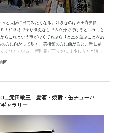
ょっと大阪に出てみたくなる。好きなのは天王寺界隈。
ＪＲ大和路線で乗り換えなしで３０分で行けるということ
昔からこれという事がなくてもぶらりと足を運ぶことがあ
園の方に向かって歩く。美術館の方に曲がると、新世界
くそびえている。 新世界方面 そのまま少し歩くと河底
いう赤い橋がかかっている。このあたりの眺めもなんとな
地区
和気橋 池を眺めていると、近くをアオサギが歩いてい
を怖がらず、すぐ横を歩い…
/5-30＿元田敬三「麦酒・焼酎・缶チューハ
ツギャラリー