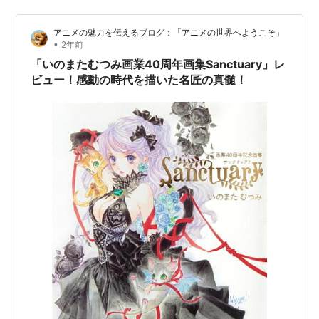
・・・など。
録。 流石に前回の画集に比べると内容は限定的だが、こ
うして出版された事がただただ有難いし、巻末には世に
ビデオ
アニメの魅力を伝えるブログ：「アニメの世界へようこそ」
出なかった企画のラフイラストも掲載されており、中に
•
2年前
幻夢戦記レダ（キャラクターデザイン・作画監
はまだ動いている物もあるとの事で、それらが日の目を
「いのまたむつみ画業40周年画集Sanctuary」レ
督・原画）
見る事を期待したい。 リンク
ビュー！感動の時代を描いた名匠の真髄！
・・・など。
小説・漫画・雑誌
GBボンバー（漫画）全1巻
宇宙皇子（イラスト） ＊原作：藤川桂介
姫巫女（イラスト） ＊原作：武上純希