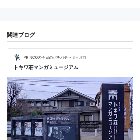
誕生日：12月23日
血液型：O型
出身地：東京生まれの横浜育ち
猫好き。
関連ブログ
「猪俣睦美」でクレジットされることもある。
高校生時のアルバイト経験を経て、卒業後に葦プロダク
•
PRINCOの今日のパチパチ
3ヶ月前
ションに入社。
葦プロダクション→カナメプロ→フリー
トキワ荘マンガミュージアム
ゲームの原画（キャラクターデザイン）や、小説の挿絵
を主に活動している。
2009年6月24日に公式ブログを開始
http://ameblo.jp/inomata-mutsumi/
アニメ
テレビ
宇宙戦士バルディオス（作画）