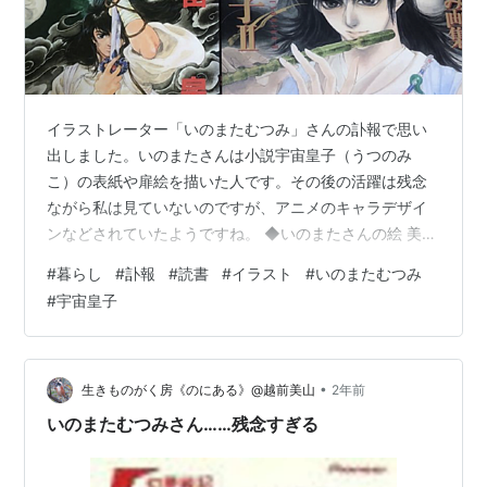
イラストレーター「いのまたむつみ」さんの訃報で思い
出しました。いのまたさんは小説宇宙皇子（うつのみ
こ）の表紙や扉絵を描いた人です。その後の活躍は残念
ながら私は見ていないのですが、アニメのキャラデザイ
ンなどされていたようですね。 ◆いのまたさんの絵 美し
くて繊細なのに力強くて好きだったなあ。それに露出多
#
暮らし
#
訃報
#
読書
#
イラスト
#
いのまたむつみ
めの女性を描いても嫌な感じがしませんでした。ちゃん
#
宇宙皇子
と筋肉を意識して描かれたように感じますが、それでリ
アルに見えるのかな。ちなみに男性が描く女性キャラの
肉体は、不自然な強調で私には気持ち悪い場合が多いで
す。いのまたさんは女性キャラだけでなく男性も、しか
•
生きものがく房《のにある》@越前美山
2年前
も線の細い２枚目だけでなく様々なタイプを描かれま…
いのまたむつみさん……残念すぎる