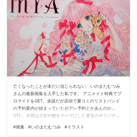
舞-HiME（制服デザイン原案）
・・・など。
映画
宇宙戦士バルディオス（原画）
BIRTH（アニメーションコーディネーター）
ウインダリア
（キャラクターデザイン・作画監
督・原画）
亡くなったことが未だに信じられない、いのまたむつみ
さんの最新画集を入手した私です。 アニメイト特典でブ
ロマイドをGET。余談だが店頭で夏コミのリストバンド
の予約案内が始まっていたがアレ予約とかあんのか…
(汗)。 今回は少女や猫をテーマにした直近のオリジナル
イラストを中心に代表作とも言える『サイバーフォーミ
風の大陸（キャラクター原案）
#
画集
#
いのまたむつみ
#
イラスト
ュラ』や『テイルズシリーズ』のイラストなども複数収