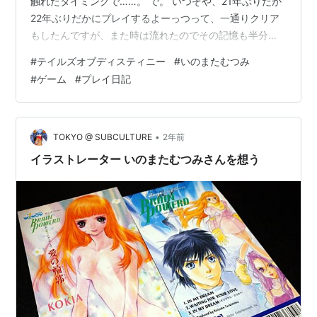
触れたタイミングで……。 で。 いつぞや、21年ぶりだか
22年ぶりだかにプレイするよーっつって、一通りクリア
もしたんですが、また時は流れたのでその記憶も半分ぐ
らいはリセットされてますｗ ひとまず 名前はパクらせて
#
テイルズオブディスティニー
#
いのまたむつみ
頂きました こういう繋がりで いいから本編に進みなさい
#
ゲーム
#
プレイ日記
進んだら進んだでここの名前だけで泣いた。 名前のせい
で笑っちゃった 君の名は 浅黒い肌の年配者ってだけで。
君は悩み中 ほっぺに絆創膏（？）だから、一瞬お小夜に
しようかと思ったけど色々違い過ぎて却下。 伝説の 20↑
•
TOKYO @ SUBCULTURE
2年前
年もずーっ…
イラストレーター いのまたむつみさんを想う