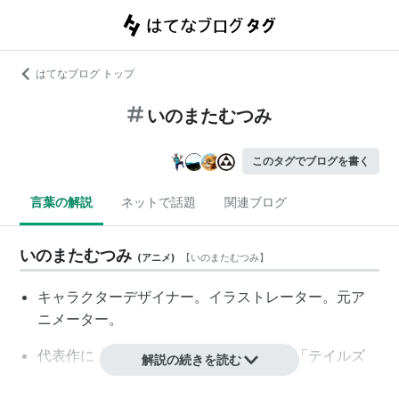
はてなブログ トップ
いのまたむつみ
このタグでブログを書く
言葉の解説
ネットで話題
関連ブログ
いのまたむつみ
(
アニメ
)
【
いのまたむつみ
】
キャラクターデザイナー。イラストレーター。元ア
ニメーター。
代表作に「幻夢戦記レダ」「宇宙皇子」「テイルズ
解説の続きを読む
オブエターニア」など。