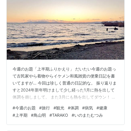
DRAGON QUEST―いのまたむつみ画集（エニック
ス）
ECCELLENTE―いのまたむつみ画集（富士見書房）
彩―いのまたむつみ画集（富士見書房）
TALES いのまたむつみ画集（エンターブレイン）
TALES いのまたむつみ画集
作者:
いのまたむつみ
今週のお題「上半期ふりかえり」 だいたい今週のお題っ
出版社/メーカー:
エンターブレイン
て古民家やら着物やらイケメン和風雑貨の便乗日記を書
発売日:
2005/03/31
メディア:
大型本
いてますが… 今回は珍しく普通の日記的な。 振り返りま
購入
: 4人
クリック
: 104回
すと2024年新年明けまして少し経った1月に熱を出して
この商品を含むブログ (26件) を見る
体調を崩しまして。 また3月にも熱を出してダウン！ 咳
も割と続いてたので嫌ーな感じでした。 その割にインフ
#
今週のお題
#
旅行
#
観光
#
体調
#
病気
#
健康
・・・など。
ルエンザでもコロナでもない、ただの風邪だったので運
#
上半期
#
鳥山明
#
TARAKO
#
いのまたむつみ
が良いのか悪いのか。 手洗いうがいはいつもしてるのに
ね。 というかコロナ禍でちょくちょく体調崩したのに常
ゲーム