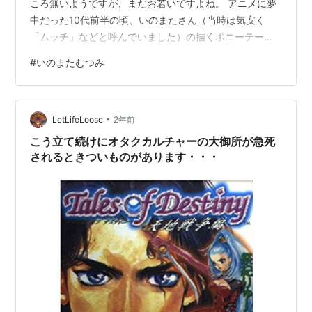
ころ無いようですが、まだお若いですよね。 アニメに夢
中だった10代前半の頃、いのまたさん（当時は気安く
「ムッチ」などと呼んでいました）の描くポニーテール
の女の子は一つの理想の女性像でありました。「幻夢戦
#
いのまたむつみ
記レダ」の朝霧陽子可愛かったなあ。ずっと部屋にポス
ター飾ってた。 【中古】 幻夢戦記レダDVD／湯山邦彦
（脚本）,武上純希,いのまたむつみ（キャラクターデザイ
•
ン）,朝霧陽子：鶴ひろみ,ゼル：池田秀一,ヨニ：坂本千
LetLifeLoose
2年前
夏,リンガム：富山敬価格: 10890 円楽天で詳細を見る 最
こう立て続けにオタクカルチャーの大御所が急死
初の画集である「いのま…
されるときついものがあります・・・