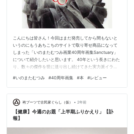
風の大陸（イラスト） ＊原作：竹河聖
月刊Newtype「水樹奈々の空想進化論」（イラス
ト）
・・・など。
こんにちは皆さん！今回はまだ発売してから間もないと
いうのにもうあちこちのサイトで取り寄せ商品になって
イラスト集・画集
しまった「いのまたむつみ画業40周年画集Sanctuary」
いのまたむつみ ラブリー・コレクション（ジ・アニ
について紹介したいと思います。 40年という長きにわた
り、数々の傑作を世に送り出し続けてきた実力派イラス
メ特別編集/近代映画社）
トレーター・いのまたむつみ。彼の絵は、アニメーショ
幻夢戦記レダ―ファンタスティック・アドベンチャ
#
いのまたむつみ
#
40周年画集
#
本
#
レビュー
ン、ゲーム、小説、雑誌などあらゆるジャンルに跨り、
ー・アニメ（講談社）
日本のエンターテインメント史に欠かせない存在となっ
いのまたむつみ画集「宇宙皇子(うつのみこ)」(角川
ています。 私はいのまたさんの作品ファンとして、幼い
書店）
•
頃から彼のスケッチブックに夢中だったんです。『幻夢
袴ブーツで古民家ぐらし（仮）
2年前
月の声星の夢―いのまたむつみ画集（富士見書房）
戦記レダ』『風の大陸』『宇宙皇子』といった往年の名
【健康】今週のお題「上半期ふりかえり」【訃
宇宙皇子2―いのまたむつみ画集（角川書店）
作から、『新世紀GPXサイバーフォ…
報】
みかんSTORY―いのまたむつみイラスト集（学習研
究社）