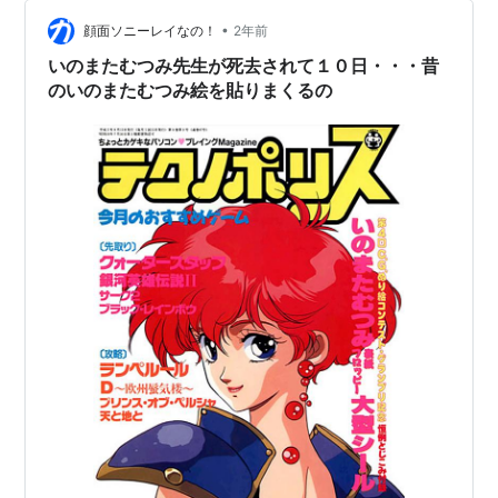
に陰性だった謎。 無症状だったのかあ？ 2024年は健康
で！みたいなことを書いたけど早くも終了してたのでし
•
顔面ソニーレイなの！
2年前
テイルズオブシリーズ（テイルズシリーズ）
た。 なんなら最近は腰が…
いのまたむつみ先生が死去されて１０日・・・昔
テイルズオブデスティニー（キャラクターデザイ
のいのまたむつみ絵を貼りまくるの
ン）
テイルズオブエターニア（キャラクターデザイ
ン）
テイルズオブデスティニー2（キャラクターデザイ
ン）
テイルズオブリバース（キャラクターデザイン）
テイルズオブザテンペスト（キャラクターデザイ
ン）
テイルズオブイノセンス（キャラクターデザイ
ン）
テイルズオブハーツ
（キャラクターデザイン）