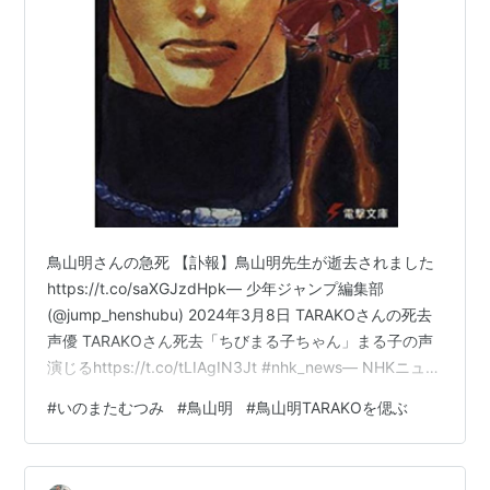
鳥山明さんの急死 【訃報】鳥山明先生が逝去されました
https://t.co/saXGJzdHpk— 少年ジャンプ編集部
(@jump_henshubu) 2024年3月8日 TARAKOさんの死去
声優 TARAKOさん死去「ちびまる子ちゃん」まる子の声
演じるhttps://t.co/tLIAgIN3Jt #nhk_news— NHKニュー
ス (@nhk_news) 2024年3月9日 までは耐えられたけど
#
いのまたむつみ
#
鳥山明
#
鳥山明TARAKOを偲ぶ
いのまたむつみさんの急死までかさなると、かなりしん
どい気持ちになりますね。。。 ファン、関係者の皆さま
へいのまたむつみの妹です。