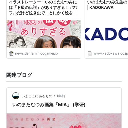
イラストレーター・いのまたむつみに
いのまたむつみ先生の
は「ド級の伝説」がありすぎる！ パワ
| KADOKAWA
フルだけど泣き虫で、とにかく絵を描
くことが好きだった “むっち” を親友た
ちが偲ぶ【一周忌座談会】永野護×川
村万梨阿×橋本正枝
北斗の拳（原画）
CITY HUNTER（作画監督）
news.denfaminicogamer.jp
www.kadokawa.co.j
新世紀GPXサイバーフォーミュラ（キャラクター
原案）
関連ブログ
•
いまここにあるもの
1年前
ブレンパワード（メインデザイン）
いのまたむつみ画集「MIA」 (学研)
機動戦士ガンダムSEED（デザイン協力）
機動戦士ガンダムSEED DESTINY（デザイン協
力）