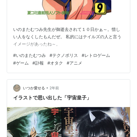
いのまたむつみ先生が御逝去されて１０日かぁ～。惜し
い人をなくしたもんだぜ。 私的にはテイルズの人と言う
・・・など。
イメージがあったね～。
#
いのまたむつみ
#
テクノポリス
#
レトロゲーム
リスト::アニメーションスタッフ
#
ゲーム
#
訃報
#
オタク
#
アニメ
•
いつか愛せる
2年前
イラストで思い出した「宇宙皇子」