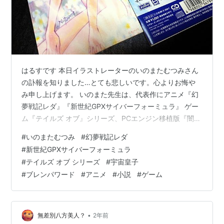
はるすです 本日イラストレーターのいのまたむつみさん
の訃報を知りました…とても悲しいです。心よりお悔や
み申し上げます。 いのまた先生は、代表作にアニメ『幻
夢戦記レダ』『新世紀GPXサイバーフォーミュラ』 ゲー
ム『テイルズ オブ』シリーズ、PCエンジン移植版『闇の
血族 〜遥かなる記憶〜』等で様々なキャラクターデザイ
#
いのまたむつみ
#
幻夢戦記レダ
ンを手掛け、歴史伝奇ファンタジー小説『宇宙皇子』で
#
新世紀GPXサイバーフォーミュラ
はカバーと挿絵を担当した事で有名ですが、わたしは90
#
テイルズ オブ シリーズ
#
宇宙皇子
年代にWOWOWで放送されたTVアニメ『ブレンパワー
#
ブレンパワード
#
アニメ
#
小説
#
ゲーム
ド』に思い入れがあり、いのまた先生が創造したキャラ
クター達がとても印象深いです。ヒロインの比瑪（ヒ
メ）ちゃんがとても魅力的なんですよ…
•
無差別八方美人？
2年前