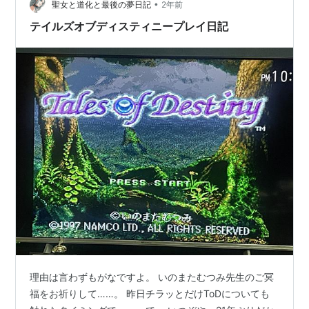
•
pic.twitter.com/yp6BCTzXcS— …
聖女と道化と最後の夢日記
2年前
テイルズオブディスティニープレイ日記
理由は言わずもがなですよ。 いのまたむつみ先生のご冥
福をお祈りして……。 昨日チラッとだけToDについても