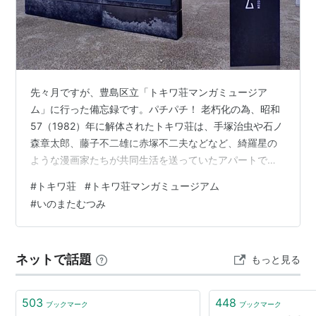
戦国魔神ゴーショーグン（作画）
うる星やつら（原画）
魔境伝説アクロバンチ（キャラクターデザイン・
作画監督・原画） ＊初キャラデザ
先々月ですが、豊島区立「トキワ荘マンガミュージア
ム」に行った備忘録です。パチパチ！ 老朽化の為、昭和
57（1982）年に解体されたトキワ荘は、手塚治虫や石ノ
森章太郎、藤子不二雄に赤塚不二夫などなど、綺羅星の
ような漫画家たちが共同生活を送っていたアパートで
す。 実際にあった場所からは少し離れるのですが、当時
#
トキワ荘
#
トキワ荘マンガミュージアム
のトキワ荘をリアルに再現し、博物館として令和
#
いのまたむつみ
2（2020）年7月に開館されました。 炊事場。彼らが愛
さすがの猿飛（作画監督）
した町中華「まつば」のドンブリが見えます。その他、
プラレス3四郎（キャラクターデザイン・作画監
いちいちウンチクが語れる小物があり、係の方が丁寧に
督・原画）
ネットで話題
もっと見る
説明くださいます。 便所。2階なのに汲み取り式なのが
スゴイ（便器から地下まで金属管が伸びている…
503
448
ブックマーク
ブックマーク