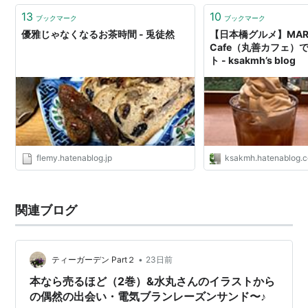
13
10
ブックマーク
ブックマーク
優雅じゃなくなるお茶時間 - 兎徒然
【日本橋グルメ】MAR
Cafe（丸善カフェ）
ト - ksakmh’s blog
flemy.hatenablog.jp
ksakmh.hatenablog.
関連ブログ
•
ティーガーデン Part２
23日前
本なら売るほど（2巻）&水丸さんのイラストから
の偶然の出会い・電気ブランレーズンサンド〜♪