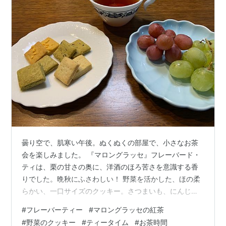
曇り空で、肌寒い午後。ぬくぬくの部屋で、小さなお茶
会を楽しみました。 『マロングラッセ』フレーバード・
ティは、栗の甘さの奥に、洋酒のほろ苦さを意識する香
りでした。晩秋にふさわしい！ 野菜を活かした、ほの柔
らかい、一口サイズのクッキー。さつまいも、にんじん
は自然の甘さ、ほうれん草のちょい苦はアクセントに。
#
フレーバーティー
#
マロングラッセの紅茶
キャンディ葡萄は、種なしですから、ゆっくり楽しみま
#
野菜のクッキー
#
ティータイム
#
お茶時間