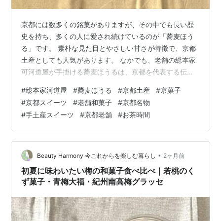
京都には数多くの銘菓がありますが、その中でも長い歴
史を持ち、多くの人に愛され続けているのが「蕎麦ほう
る」です。 素朴な見た目とやさしい甘さが特徴で、京都
土産としても人気があります。 なかでも、老舗の総本家
可河道屋が手掛ける蕎麦ほうるは、京都を代表する伝統
菓子として知られています。 【蕎麦ほうるとは】 【総本
#
総本家河道屋
#
蕎麦ほうる
#
京都土産
#
京菓子
家河道屋と蕎麦ほうるの歴史】 【蕎麦ほうるの魅力】
#
京都スイーツ
#
老舗和菓子
#
京都名物
【京都土産として人気の理由】 【まとめ】 【蕎麦ほうる
#
手土産スイーツ
#
京都老舗
#
お茶時間
とは】 蕎麦ほうるとは、そば粉を使用して作られる京都
の伝統的な焼き菓子です。 小麦粉や佐藤・卵などを主な
原料とし、軽やかな食感とほのかなそばの香りを楽しめ
るのが特徴です。 「ほうる」とい…
•
Beauty Harmony 今これからを楽しむ暮らし
2ヶ月前
初夏に味わいたい梅の和菓子食べ比べ｜若桃のく
ず菓子・青梅大福・紀州南高梅グラッセ