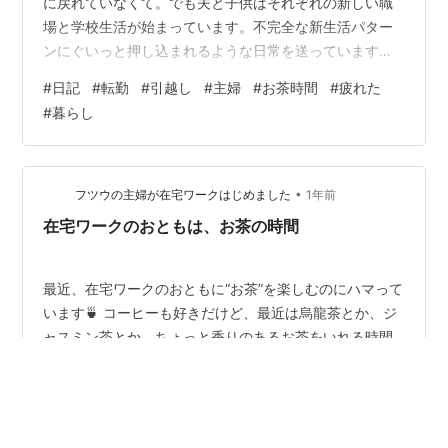
に戻れていなくて。でも夫と子供はそれぞれの新しい職
場と学校生活が始まっています。不完全な新生活パター
ンにぐいっと押し込まれるような日常を送っています。
引越し前後の話をまた後日書きたいのですが、とにかく
#
日記
#
転勤
#
引越し
#
主婦
#
お茶時間
#
疲れた
心身しんどくて。現実逃避というか「体が悲鳴をあげて
#
暮らし
いる」状態に耳を傾けようと思って 月曜日の朝。小さな
お茶時間を設けました・・・。もう疲れちゃった。 写真
の紅茶は偶然近所のスーパーで見つけた紅茶。ミルクテ
ィーに合うと書いてあったので試してみたら、なかなか
•
フツウの主婦が在宅ワークはじめました
1年前
濃くて確かに合う。 同じくスーパーでたまたま…
在宅ワークのおともは、お茶の時間