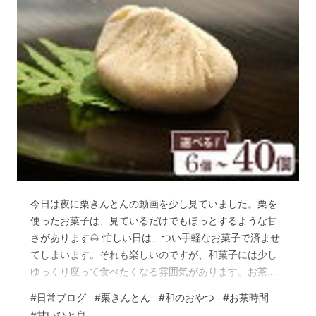
今日は夜に栗きんとんの動画を少し見ていました。栗を
使ったお菓子は、見ているだけでもほっとするような甘
さがあります🌰 忙しい日は、つい手軽なお菓子で済ませ
てしまいます。それも楽しいのですが、和菓子には少し
ゆっくり座って食べたくなる雰囲気があります。お茶を
いれて、小皿にひとつ置くだけで、いつもの机が少し丁
#
日常ブログ
#
栗きんとん
#
和のおやつ
#
お茶時間
寧な場所になる気がします。 栗きんとんは、なめらかさ
#
甘いひと息