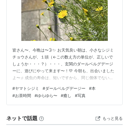
皆さん〜、今晩は〜🌛✨ お天気良い朝は、小さなシジミ
チョウさんが、１頭（←この数え方の単位が、正しいで
しょうか・・・？）・・・、玄関のダールベルグデージ
ーに、遊びにやって来ます〜！💛 今朝も、出会いました
よ〜♫ 成虫の寿命は、短いですから、同じ個体でない事
は、明らかですが・・・、 毎年、この時期に、ヤマトシ
#
ヤマトシジミ
#
ダールベルグデージー
#
本
ジミチョウが、玄関のお花に会いに来てくれます〜🎶 ど
#
お茶時間
#
ゆらゆら〜
#
癒し
#
写真
こからやって来るかわかりませんが・・・、 めちゃめち
ゃ可愛らしくって・・・✌️ ゆっくりして行ってね〜😆🎶
さて、最近、ビオラ家にやって来た新しいお友達を、ゾ
ネットで話題
もっと見る
ウさんに、紹介しました〜！😊 ゾウさんと同じ、スリラ
ンカ出身の、スワンさんです〜🦢…