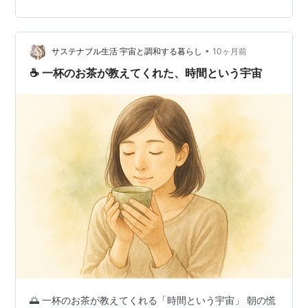
す。 そう、ゆっくりする。これが、おウチのお茶時間の
醍醐味です。（ニッコリ） ランキング参加中食べ物 ラン
キング参加中【公式】2025年開設ブログ ランキング参加
中gooからきました
•
サステナブル生活 宇宙と調和する暮らし
10ヶ月前
☕ 一杯のお茶が教えてくれた、時間という宇宙
🌅 一杯のお茶が教えてくれる「時間という宇宙」 朝の慌