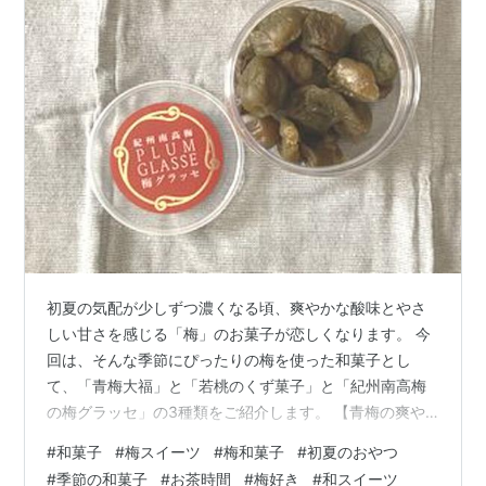
初夏の気配が少しずつ濃くなる頃、爽やかな酸味とやさ
しい甘さを感じる「梅」のお菓子が恋しくなります。 今
回は、そんな季節にぴったりの梅を使った和菓子とし
て、「青梅大福」と「若桃のくず菓子」と「紀州南高梅
の梅グラッセ」の3種類をご紹介します。 【青梅の爽や
かさを閉じ込めた「青梅大福」】 【涼やかな彩りを添え
#
和菓子
#
梅スイーツ
#
梅和菓子
#
初夏のおやつ
る山中石川屋の「若桃のくず菓子」】 【梅の旨味が凝縮
#
季節の和菓子
#
お茶時間
#
梅好き
#
和スイーツ