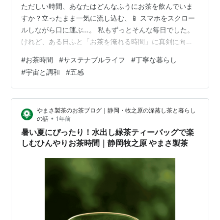
ただしい時間、あなたはどんなふうにお茶を飲んでいま
すか？立ったまま一気に流し込む、📱 スマホをスクロー
ルしながら口に運ぶ…。 私もずっとそんな毎日でした。
けれど、ある日ふと「お茶を淹れる時間」に真剣に向き
合ってみたんです。すると、⏳ 時間そのものが持つ不思
#
お茶時間
#
サステナブルライフ
#
丁寧な暮らし
議な性質に気づきました。 🍵 お茶を淹れる5分間の奇跡
#
宇宙と調和
#
五感
お湯を沸かす3分間。湯気がゆらめくのを眺めながら耳を
澄ますと、シューッという音が小さな音楽のように聞こ
えてくる。茶葉を急須に入れ、少し冷ましたお湯を静か
やまさ製茶のお茶ブログ｜静岡・牧之原の深蒸し茶と暮らし
に注ぐと、フワッと香りが広がります🌿 そして待つこと1
•
の話
1年前
分。茶葉がゆっくり開いていく…
暑い夏にぴったり！水出し緑茶ティーバッグで楽
しむひんやりお茶時間｜静岡牧之原 やまさ製茶