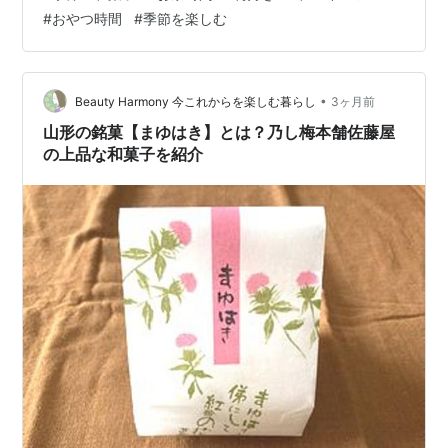
された小森梅選堂の「紀州南高梅の梅グラッセ」】 【同
#
おやつ時間
#
季節を楽しむ
じ梅でも異なる味わいの楽しさ】 【初夏のひとときを彩
る梅の和菓子】 【青梅の爽やかさを閉じ込めた「青梅大
福」】 まずひとつ目は「青梅大福」です。 やわらかな餅
生地の中に、青梅の爽やかな風味を閉…
•
Beauty Harmony 今これからを楽しむ暮らし
3ヶ月前
山形の銘菓【まゆはき】とは？乃し梅本舗佐藤屋
の上品な和菓子を紹介