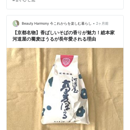
やほくほくした感じを想像するだけで、秋や冬の空気ま
で一緒に思い出します。季節のものを食べる時間は、暮
らしを静かに整えてくれるのかもしれません🌿 今日は動
画を眺めただけでしたが、次の休みにお茶の時間を作り
•
Beauty Harmony 今これからを楽しむ暮らし
2ヶ月前
たくなりました。小さな甘さで気持ちがやわらぐ…
【京都名物】香ばしいそばの香りが魅力！総本家
河道屋の蕎麦ほうるが長年愛される理由