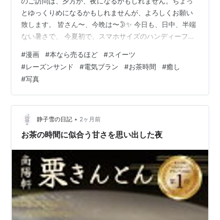
のご訪問は、夕方か、夜になるかもしれません。ちょっ
とゆっくりめになるかもしれませんが、よろしくお願い
致します。 皆さん〜、今晩は〜🌛✨ 今日も、日中、半端
ない暑さで、 今夏初で、スマホサイズのハンディーファ
ンを持参で、外出しました〜☀️ ”本なら売るほど”の2巻読
#
漫画
#
本なら売るほど
#
スイーツ
み終え・・・、また、気になるところに、付箋をつけた
#
レーズンサンド
#
電気ブラン
#
お茶時間
#
癒し
りしたのですが、今回は、現在放映している、大河ドラ
#
写真
マ”豊臣兄弟”に、ちょっぴり関連して・・・、 いつぞや
の旅先で購入した・・・、 明智光秀 せんじゃふだ付箋を
使いました〜！😊 前回の”豊臣兄弟”では、信長の天下統
一目前で、 色々な人間…
•
静子雪の日記
2ヶ月前
お茶の時間に似合う甘さを思い出した夜