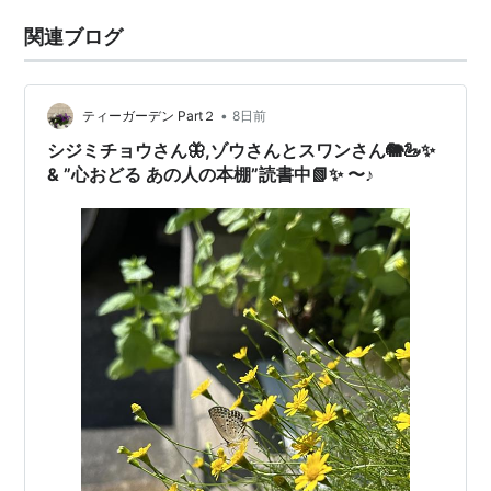
関連ブログ
•
ティーガーデン Part２
8日前
シジミチョウさん🦋,ゾウさんとスワンさん🐘🦢✨
& ”心おどる あの人の本棚”読書中📗✨ 〜♪