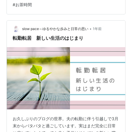
のか？ 夏に冷たい飲み物は欠かせませんが、清涼飲料水
#
お茶時間
や甘いドリンクばかりでは健康が気になりますよね。そ
こでおすすめなのが水出し緑茶です。 冷水抽出で渋みが
少なく、まろやかで飲みやすい カフェインが控えめでお
子様や就寝前にも安心 熱に弱いビタミンCがしっかり残
•
slow pace～ゆるやかな歩みと日常の思い
1年前
る（美肌・疲労回復にも） 冷蔵…
転勤転居 新しい生活のはじまり
お久しぶりのブログの世界。夫の転勤に伴う引越しで3月
末からバタバタと過ごしています。実はまだ完全に日常