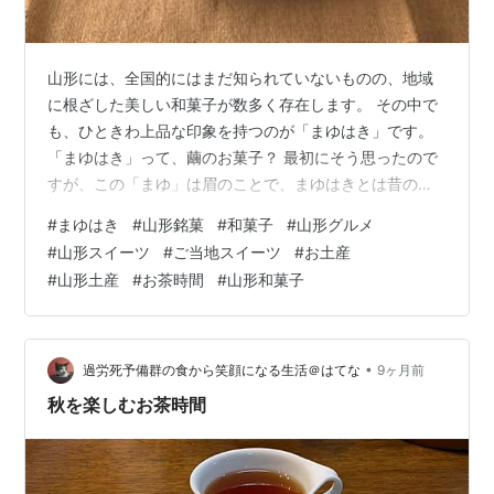
山形には、全国的にはまだ知られていないものの、地域
に根ざした美しい和菓子が数多く存在します。 その中で
も、ひときわ上品な印象を持つのが「まゆはき」です。
「まゆはき」って、繭のお菓子？ 最初にそう思ったので
すが、この「まゆ」は眉のことで、まゆはきとは昔の女
性が眉を整えるために使った小さな刷毛のことを指して
#
まゆはき
#
山形銘菓
#
和菓子
#
山形グルメ
います。 「まゆはき」の由来は、松尾芭蕉が詠んだ句
#
山形スイーツ
#
ご当地スイーツ
#
お土産
「まゆはきを おもかげにして べにの花」にちなんだ和菓
#
山形土産
#
お茶時間
#
山形和菓子
子です。 菓子は、佐藤屋得意の完熟梅の甘酸っぱい寒天
を、米粉の煎餅「ふ焼き」をスライスしました「おぼろ
種」という生地で挟みまして、上に本紅で一筋「眉型」
をあしらったもの。 紅花摘みの様子を見…
•
過労死予備群の食から笑顔になる生活＠はてな
9ヶ月前
秋を楽しむお茶時間