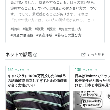
会が増えました。 投資をすることも、日々の買い物も、
節約することも、すべてはお金との付き合い方の一つで
す。 そして、最近感じることがあります。 それは、
「お金の使い方には、その人の価値観が表れる」 という
ことです。 同じ金額のお金でも、そこから得られる価値
#
節約
#
消費
#
浪費
#
投資
#
お金の使い方
は人によって違います。 大切なのは、金額や周りの評価
#
お金の価値観
#
資産形成
#
暮らしの選び方
だけで判断することではなく、 「自分にとって、その選
択にはどんな意味があるのか」 を考えることだと思って
います。 この記事では、節約・消費・浪費・投資という
ネットで話題
もっと見る
4つのお金の使い方について、私なりの考え方を整理しま
す。 「これが正解」という話で…
151
139
ブックマーク
ブックマーク
キャバクラに1000万円投じた38歳男
日本はTwitterでア
の結婚願望 自立しすぎずお金の価値観
広告案件だと怒ったり
が合う女性がいい
けど…日本と中国を見
の違いを感じた話