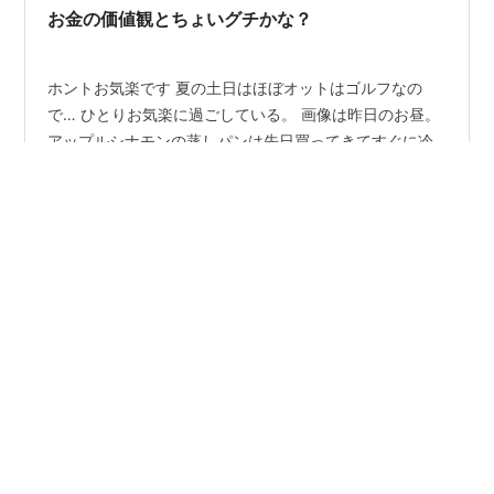
お金の価値観とちょいグチかな？
ホントお気楽です 夏の土日はほぼオットはゴルフなの
で… ひとりお気楽に過ごしている。 画像は昨日のお昼。
アップルシナモンの蒸しパンは先日買ってきてすぐに冷
凍しておいたもの。 シナモン嫌いのオットが留守の間に
蒸しなおしていただく。 （蒸気口がでるシナモンの香り