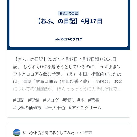
【おふ。の日記】2025年4月17日 4月17日滑り込み日
記。 もうすぐ0時を越そうとしているのに、 うずまきソ
フトとココアを飲む予定。（え） 本日、衝撃的だったの
は、 書籍「財布は踊る（原田ひ香／著）」の内容。 お金
についての価値観が、 ほんっっっとうに人それぞれであ
ること。 怖いくらいに”普通”と言う概念が皆違う。 続き
#
日記
#
記録
#
ブログ
#
雑記
#
本
#
読書
が気になりすぎるので、 本を読みながら飲食します！ で
#
お金の価値観
#
十人十色
#
アイスクリーム
はまた明日。
•
いつか不労所得で暮らしてみたい
2年前