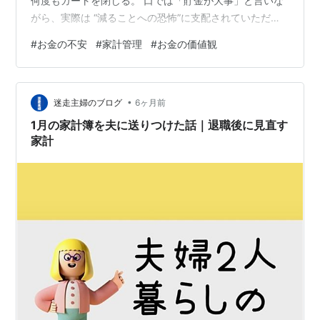
何度もカートを閉じる。 口では「貯金が大事」と言いな
がら、実際は “減ることへの恐怖”に支配されていただけ
だったと思います。 でも今は、お金を使うことに以前ほ
#
お金の不安
#
家計管理
#
お金の価値観
どの恐怖はありません。むしろ「使い方を選べること」
が安心感につながっていると感じています。 今日はそん
な私が、どうして「お金を使うのが怖い状態」から抜け
•
出せたのかを書いていきます。 1. お金を使うのが怖かっ
迷走主婦のブログ
6ヶ月前
た本当の理由 2. 節約では“恐怖”は消えなかった 3. 少額で
1月の家計簿を夫に送りつけた話｜退職後に見直す
も「自分で生み出…
家計