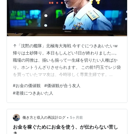
↑「沈黙の艦隊」北極海大海戦 今すぐにつきあいたいw
帰りは土砂降り。本日もしんどい1日が終わりました…。
職場の同僚は、揃いも揃って一生縁を切りたい人種ばか
り。ホントうんざりさせられます。 この前1円玉でレジ袋
を買っていたママ友は、今時珍しく専業主婦です。
nikki-1965nen.com 子供の小学校で、一緒に読み聞かせ
#
お金の価値観
#
価値観が合う友人
をしていたメンバーでした。 あれから20年…→綾小路き
#
老後につきあいた人
みまろみｗ 今では年に1度も会いませんが、ふとした拍子
にこうやって交流が続いています。 ｳﾏが合うと言えばそ
れまでですが、この人から得られるものがあり、得難い
存在であることも大きいです。 わたしは専業主婦の彼女
•
働き方と収入の再設計ログ
5ヶ月前
に仕事の…
お金を稼ぐためにお金を使う、が伝わらない苦し
さ