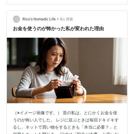
今のままじゃ厳しい。 だったら、ビジネスのスクールで
学んで収入を増やせるようになろう。 そう決めて動こう
としていた。 そして、その費用をローンで考えていた。
•
Rico's Nomadic Life
6ヶ月前
ここまで、私はすごく分か…
お金を使うのが怖かった私が変われた理由
（※イメージ画像です。） 昔の私は、とにかくお金を使
うのが怖い人でした。 レジに並ぶときは毎回ドキドキす
るし、ネットで買い物をするときも「本当に必要？」と