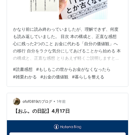
かなり前に読み終わっていましたが、理解できず、何度
も読み返していました。 目次 本の構成と、正直な感想
心に残った2つのこと お金に代わる「自分の価値観」へ
の移行 自分をラクな気分にしてあげることから始める 本
の構成と、正直な感想 とりあえず軽くご説明しますと、
前半がお金の成り立ちや仕組み、後半がタイトルの「お
#
読書感想
#
もしもこの世からお金がなくなったら
金がなくなった世界」をシミュレーションし、そこから
#
雑栗わかる
#
お金の価値観
#
暮らしを整える
お金を超えた大切なものをあぶりだす、というもの。 こ
の前半部分のお金の成り立ちや仕組みがー、どうしても
ー、理解できないんですー(^_^;) 理解できないのか、頭が
理解を拒んでいるのか、とにかく頭に入ってこない。
•
ofof0819のブログ
1年前
「お金でまわっている今の時代…
【おふ。の日記】4月17日