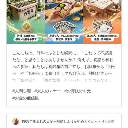
こんにちは。日常のふとした瞬間に、「これって不思議
だな」と思うことはありませんか？ 例えば、初詣や神社
への参拝。私たちは賽銭箱の前に立ち、お財布から「5円
玉」や「10円玉」を取り出して投げ入れ、神様に向かっ
て「家内安全」「商売繁盛」といった、とてつもなく大
きなお願い事をします。 一方で、日頃お世話になってい
#
人間心理
#
大人のマナー
#
お賽銭お中元
る会社の同僚や友人のオフィスを訪ねる時、私たちは
#
お金の価値観
「ちょっとした差し入れ」として、1,000円ほどの茶菓子
を持参するのが大人の通例になっています。 さらに、お
中元やお歳暮の時期になれば、上司や重要な取引先、義
理の実家に対して、3,000円から5,000円のギフトを「失
•
1965年生まれの日記～離婚しようかやめとくか～
4ヶ月前