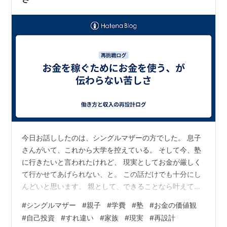
今日お話ししたのは、シングルマザーの方でした。 息子
さんがいて、これから大学を控えている。 そして今、塾
に行きたいと言われたけれど、 現実としてお金が厳しく
て行かせてあげられない、と。 この話だけでも十分にし
んどいと思います。 親として、できることなら叶えてあ
げたい。 でも生活は現実で、気持ちだけではどうにもな
#
シングルマザー
#
親子
#
学費
#
塾
#
お金の価値観
らない。 だからその方は、先を見て考えたんですよね。
#
自己投資
#
すれ違い
#
家族
#
現実
#
再設計
この先の大学の学費も必要になる。 息子さんのために、