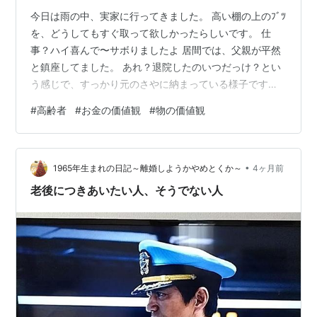
今日は雨の中、実家に行ってきました。 高い棚の上のﾌﾞﾂ
を、どうしてもすぐ取って欲しかったらしいです。 仕
事？ハイ喜んで〜サボりましたよ 居間では、父親が平然
と鎮座してました。 あれ？退院したのいつだっけ？とい
う感じで、すっかり元のさやに納まっている様子です。
お昼は母親が作ってくれるというので、ご馳走になった
#
高齢者
#
お金の価値観
#
物の価値観
のですが…（残り物一式）。 台所で見ていると、親はこ
ういう価値観から永久に卒業できないんだろうなと思い
ました。 ジッパー付きのビニル袋ってありますよね。 親
•
は、あの袋を1度使って即捨てるのです。 ｲﾔｲﾔｲﾔそれが普
1965年生まれの日記～離婚しようかやめとくか～
4ヶ月前
通でしょ、という方もいらっしゃると思います。 あのジ
老後につきあいたい人、そうでない人
ッパー付きビニル袋を…