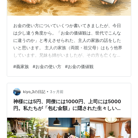
お金の使い方についていくつか書いてきましたが、今日
は少し違う角度から。「お金の価値観は、世代でこんな
に違うのか」と考えさせられた、主人の家族の話をした
いと思います。 主人の家族（両親・祖父母）はもう他界
しています。兄妹も姉がいましたが、その方も亡くなっ
ています。残っている兄弟は二人の妹たちです。 同じ家
#
義家族
#
お金の使い方
#
お金の価値観
族でも、お金との付き合い方はまるで違う。それを間近
で見てきて思うことを、まとめてみました。 戦争を経験
した祖父母は、堅実だった 夫の祖父母は、戦争を経験し
•
た世代です。祖父は海軍に所属していて、その関係で受
kiyo_3の日記
3ヶ月前
け取る年金（恩給）がとても多く、わりと裕福な暮らし
神様には5円、同僚には1000円、上司には5000
をしていました。 でも、お金があるからとい…
円。私たちが「包む金額」に隠された生々しい人
間心理