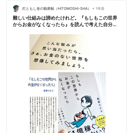
くことは大事だなと。 家計管理は私がやっているけど、
認識は夫婦2人で共有しておかないと意味が…
•
灯ともし舎の観察帖（HITOMOSHI-SHA）
1年前
難しい仕組みは諦めたけれど。『もしもこの世界
からお金がなくなったら』を読んで考えた自分の
ごきげんの保ち方