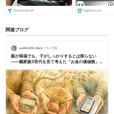
toyokeizai.net
togetter.com
関連ブログ
•
yumiko55’s diary
2ヶ月前
親が裕福でも、子がしっかりするとは限らない
――義家族3世代を見て考えた「お金の価値観」
の話