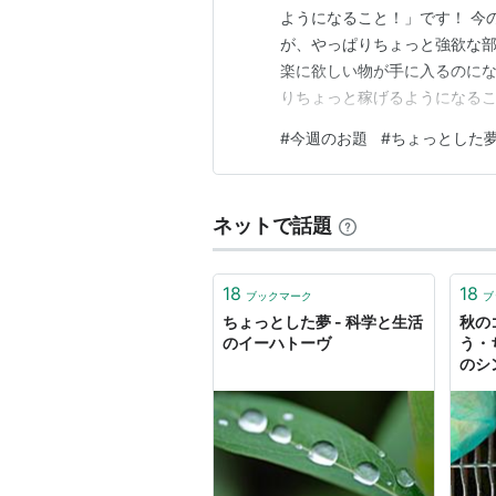
ようになること！」です！ 今
が、やっぱりちょっと強欲な部
楽に欲しい物が手に入るのにな
りちょっと稼げるようになるこ
ーーい！！！！ というね。 
#
今週のお題
#
ちょっとした
り、スキルを磨いて転職すれ
～～～～。 ただただちょっと
ネットで話題
18
18
ブックマーク
ブ
ちょっとした夢 - 科学と生活
秋の
のイーハトーヴ
う・
のシ
ヒン