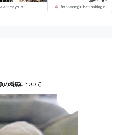
ww.tameyo.jp
fatbottomgirl.hatenablog.com
魚の看病について