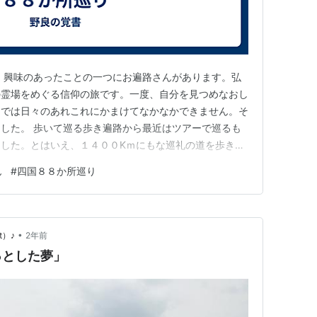
 興味のあったことの一つにお遍路さんがあります。弘
の霊場をめぐる信仰の旅です。一度、自分を見つめなおし
中では日々のあれこれにかまけてなかなかできません。そ
した。 歩いて巡る歩き遍路から最近はツアーで巡るも
した。とはいえ、１４００Kｍにもな巡礼の道を歩きと
力ともに無理だなと最初から思っています。ツアー利用で
ん
#
四国８８か所巡り
かかります。無理だなと思っていました。ところが先日叔
たらなんと叔母が８８か所廻…
•
t）♪
2年前
っとした夢」