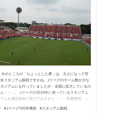
 今のところの「ちょっとした夢」は、大人になって苦
全スタジアム観戦ですかね。Jリーグのチーム数が少な
スタジアムにも行っていましたが、全国に拡大しているの
ん・・・。 Jリーグが2024年に使っているスタジアム
アムを備忘録的に挙げてみますと・・・ 札幌厚別、ユ
シマ 栃木グ、正田スタ、NACK、埼玉、三協F柏 フク
夢
#
Jリーグ100年構想
#
スタジアム観戦
、日産ス ニッパツ、ギオンス、レモンS、JITス、サン