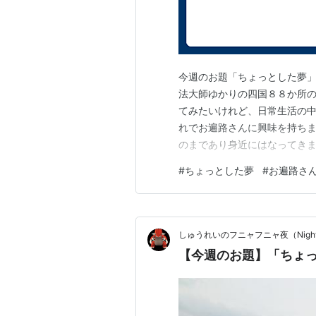
今週のお題「ちょっとした夢」
法大師ゆかりの四国８８か所
てみたいけれど、日常生活の
れでお遍路さんに興味を持ちま
のまであり身近にはなってきま
おす歩き遍路は、体力、忍耐
#
ちょっとした夢
#
お遍路さ
も、日程も経費もそれなりに
母の所に行った折、話をしてい
しゅうれいのフニャフニャ夜（Nigh
【今週のお題】「ちょ