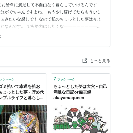
のお給料に満足して不自由なく暮らしていけるんです
分がでちゃんですよね。 もう少し稼げてたらもう少し
ぁみたいな感じで！ なので私のちょっとした夢は今よ
となんです。 でも努力はしたくなーーーーーーーーー
こういう感じなんですよ。 今より稼ぐなら資格を取った
夢
ばいいのにまるっきりそういうのができないんですよねぇ
した夢です。 皆さんのちょ…
もっと見る
7
ックマーク
ブックマーク
ゴミ拾いで幸運を拾お
ちょっとした夢は大穴 - 自己
ちょっとした夢 - 貯め代
満足な日記or備忘録
ンプルライフと暮らしの
akayamaqueen
ト