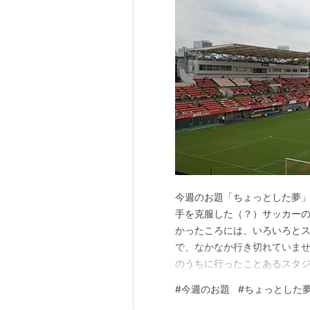
今週のお題「ちょっとした夢」
手を克服した（？）サッカーの
かったころには、いろいろと
で、なかなか行き切れていませ
のうちに行ったことあるスタジ
アスタ、NDスタ、とうスタ、カ
#
今週のお題
#
ちょっとした
アリ、味スタ、Gスタ、U等々力