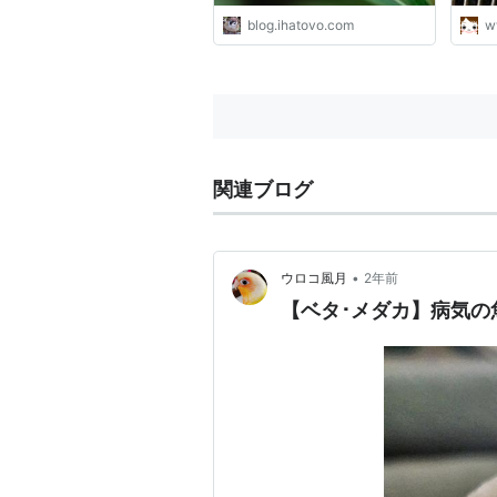
blog.ihatovo.com
w
関連ブログ
•
ウロコ風月
2年前
【ベタ･メダカ】病気の