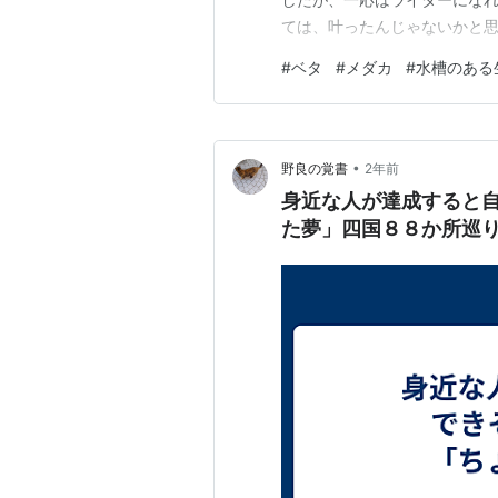
ては、叶ったんじゃないかと思
は、ほどほどに必要です あと
#
ベタ
#
メダカ
#
水槽のある
で、才能だけでは成長しません
長率も優秀なんでしょうけれど
•
野良の覚書
2年前
身近な人が達成すると
た夢」四国８８か所巡