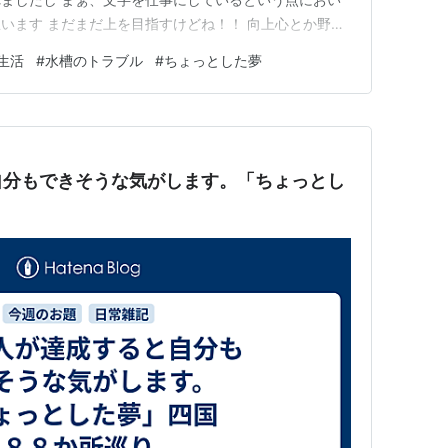
います まだまだ上を目指すけどね！！ 向上心とか野心
は、努力 月並みな言葉で恐縮ですが、「山月記」然り
生活
#
水槽のトラブル
#
ちょっとした夢
 きっと才能のある人は、生まれつきのステータスも成
も 伸ばさなかったら、…
自分もできそうな気がします。「ちょっとし
り