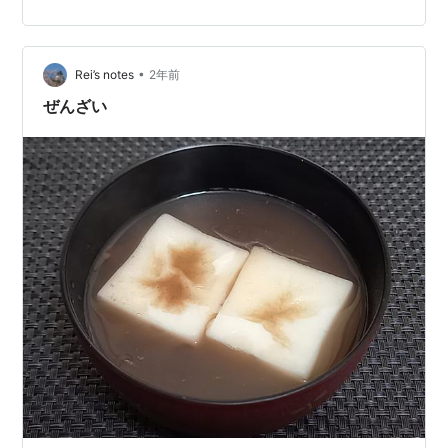
待の内容 株数と継続保有期間に応じて、自社製品の詰め
合わせがもらえます。 保有株数 優待内容 100株以上
600円相当 500株以上 継続保有 3年未満：3,000円相当
継続保有 3年以上：5,000円相当 …
•
Rei’s notes
2年前
ぜんざい