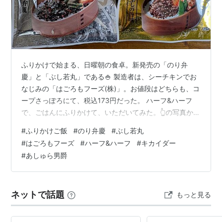
ふりかけで始まる、日曜朝の食卓。新発売の「のり弁
慶」と「ぶし若丸」である🍚 製造者は、シーチキンでお
なじみの「はごろもフーズ(株)」。お値段はどちらも、コ
ープさっぽろにて、税込173円だった。 ハーフ&ハーフ
で、ごはんにふりかけて、いただいてみた。👆の写真か
ら、「キカイダー」とか「あしゅら男爵」を連想した方
#
ふりかけご飯
#
のり弁慶
#
ぶし若丸
は、きっと私と同世代だろう。「のり弁慶」は、パリッ
#
はごろもフーズ
#
ハーフ&ハーフ
#
キカイダー
とした海苔の香ばしさが。そして「ぶし若丸」は、カツ
#
あしゅら男爵
ヲの旨味。どちらも、ごまがセサミンに効いて、じつに
んまし❣❣はごろもフーズが繰り出した、あなどれないふ
りかけパンチ🥊いやあ、丸美屋も、ウカウカしていられ
ネットで話題
もっと見る
ませんな👀