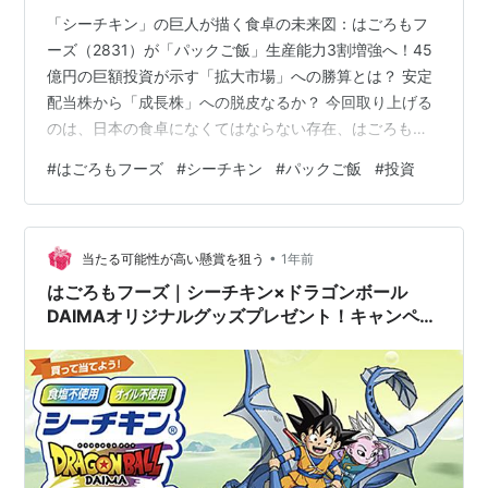
「シーチキン」の巨人が描く食卓の未来図：はごろもフ
ーズ（2831）が「パックご飯」生産能力3割増強へ！45
億円の巨額投資が示す「拡大市場」への勝算とは？ 安定
配当株から「成長株」への脱皮なるか？ 今回取り上げる
のは、日本の食卓になくてはならない存在、はごろもフ
ーズ（2831）です。 「シーチキン」の会社としてあまり
#
はごろもフーズ
#
シーチキン
#
パックご飯
#
投資
にも有名な同社ですが、今、静かながらも「激熱な構造
改革」が進行していることをご存知でしょうか？ 2024年
の夏、私たちは「令和のコメ騒動」という衝撃的な経験
•
をしました。スーパーの棚からお米が消えたあの日、私
当たる可能性が高い懸賞を狙う
1年前
たちの食生活を守った救世主の一つが「パックご飯」で
はごろもフーズ｜シーチキン×ドラゴンボール
した。 この社会的トレンドを…
DAIMAオリジナルグッズプレゼント！キャンペー
ン