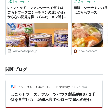
501
212
ブックマーク
ブックマーク
L・マイルド・ファンシーって何？は
満腹！シーチキンの具沢
ごろもフーズにシーチキンの違いがわ
はごろもフーズ
からない問題を聞いてみた - メシ通 |
ホットペッパーグルメ
www.hotpepper.jp
cookpad.com
関連ブログ
•
シン・情報 新製品・新サービス情報など
7ヶ月前
はごろもフーズ、フルーツパウチ製品約88万2千
個を自主回収 容器不良でシロップ漏れの恐れ