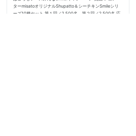
はごろもフーズみんなSmile!キャンペーン 賞品 アニメー
ターmisatoオリジナルShupatto＆シーチキンSmileシリ
ーズ10種セット 第１回／2,500名、第２回／2,500名 応
募方法 ＜スマホで応募＞ 応募専用サイトにアクセスし