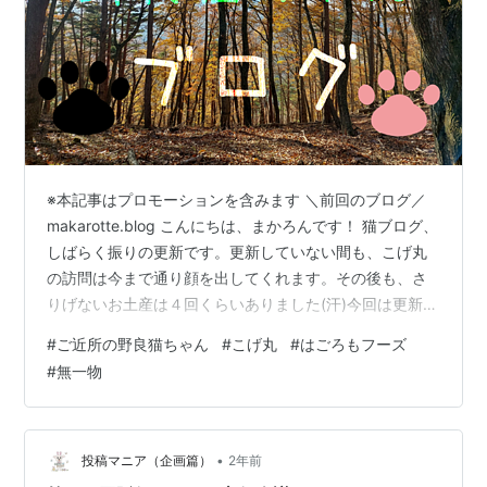
※本記事はプロモーションを含みます ＼前回のブログ／
makarotte.blog こんにちは、まかろんです！ 猫ブログ、
しばらく振りの更新です。更新していない間も、こげ丸
の訪問は今まで通り顔を出してくれます。その後も、さ
りげないお土産は４回くらいありました(汗)今回は更新し
ていなかった期間を含め、『こげ丸の夏写真』を載せて
#
ご近所の野良猫ちゃん
#
こげ丸
#
はごろもフーズ
振り返りたいと思います！ とある夏のお昼寝 舌でてる
#
無一物
っ！！ ベッドの快適さなのでしょうか。目撃は１回のみ
ですが、舌をしまい忘れたまま眠るこげ丸がめちゃくち
ゃ可愛かった...旦那とヒソヒソしながらこげ丸の写真を
撮っていると、うるさかった為か舌をしまわれる(泣) こ
•
投稿マニア（企画篇）
2年前
げ丸の寝相 …