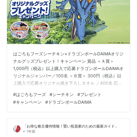
はごろもフーズシーチキン×ドラゴンボールDAIMAオリジ
ナルグッズプレゼント！キャンペーン 賞品 ＜Ａ賞＞
1,000円（税込）以上購入で応募ドラゴンボールDAIMAオ
リジナルジャンパー／100名 ＜Ｂ賞＞ 300円（税込）以
上購入で応募オリジナル描き下ろしタオル ／400名 応募
方法 応募専用サイトにアクセスし、食塩不使用シーチキ
#
はごろもフーズ
#
シーチキン
#
プレゼント
ンシリーズ、オイル不使用シーチキンシリーズいずれか
#
キャンペーン
#
ドラゴンボールDAIMA
の、A賞応募の場合は1,000円（税込）以上、B賞応募の
場合は300円（税込）以上、購入レシート（コピー不
可・複数枚可）を、写真に撮ってアップロード応募 応募
「お得な株主優待情報！賢い投資家のための最新ガイド」
期間 レシート有効期間／2025年3月1日（土）〜5月31…
•
1年前