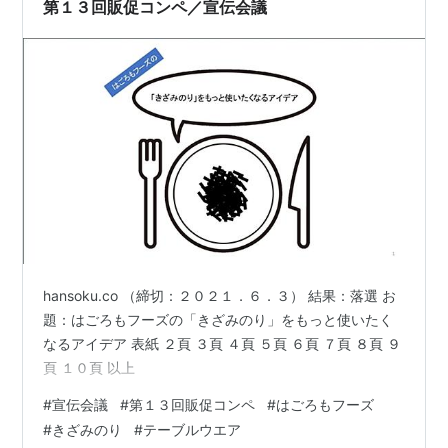
第１３回販促コンペ／宣伝会議
hansoku.co （締切：２０２１．６．３） 結果：落選 お
題：はごろもフーズの「きざみのり」をもっと使いたく
なるアイデア 表紙 ２頁 ３頁 ４頁 ５頁 ６頁 ７頁 ８頁 ９
頁 １０頁 以上
#
宣伝会議
#
第１３回販促コンペ
#
はごろもフーズ
#
きざみのり
#
テーブルウエア