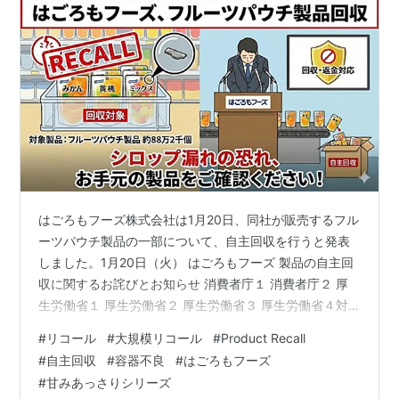
はごろもフーズ株式会社は1月20日、同社が販売するフル
ーツパウチ製品の一部について、自主回収を行うと発表
しました。1月20日（火） はごろもフーズ 製品の自主回
収に関するお詫びとお知らせ 消費者庁１ 消費者庁２ 厚
生労働省１ 厚生労働省２ 厚生労働省３ 厚生労働省４対
象となるのは、「甘みあっさり」シリーズの「みかん」
#
リコール
#
大規模リコール
#
Product Recall
「ミックス」「白桃」「パイン」の4製品と、「セブンプ
#
自主回収
#
容器不良
#
はごろもフーズ
レミアム フルーツミックス」を合わせた計5商品です。
#
甘みあっさりシリーズ
特定の賞味期限のものが対象で、回収される製品の総数