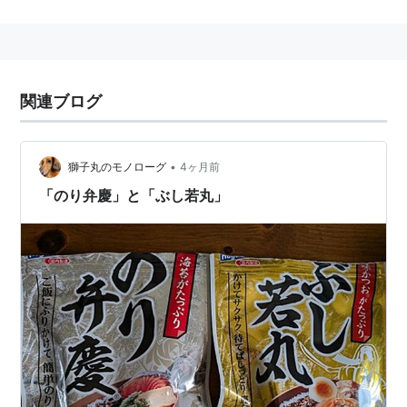
く、食品メーカー。
事業内容
缶詰・レトルト食品・ギフトセット・パスタ・パス
関連ブログ
タソース・無菌包装米飯などの各種食品の製造・販
売
ペットフード・フィッシュエキス等の製造・販売
•
獅子丸のモノローグ
4ヶ月前
「のり弁慶」と「ぶし若丸」
製品
シーチキン
など