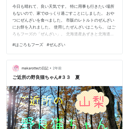
今日も晴れて、良い天気です。 特に用事も行きたい場所
もないので、家でゆっくり過ごすことにしました。 おや
つにぜんざいを食べました。 市販のレトルトのぜんざい
にお餅を入れました。 使用したぜんざいはこちら。 はご
ろもフーズの「ぜんざい」。 北海道産あずきと北海道産
グラニュー糖を100%使い、和三盆糖を加え、粒を残して
#
はごろもフーズ
#
ぜんざい
仕上げたぜんざいだそうです。 遠鉄ストアで買いまし
た。 98円(税別)でした。 原材料名は糖類(グラニュー糖
(北海道製造))、和三盆糖(徳島県製造))、あずき(北海道
•
産)、食塩。 内容量は150g。 販売者は静岡県静岡市のは
makarotteの日記
2年前
ごろもフーズ㈱さん。 1袋当たり187kcal。 余計な添加…
ご近所の野良猫ちゃん#３３ 夏