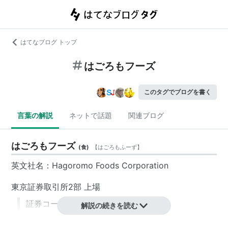
はてなブログ トップ
はごろもフーズ
このタグでブログを書く
言葉の解説
ネットで話題
関連ブログ
はごろもフーズ
(
食
)
【
はごろもふーず
】
英文社名：Hagoromo Foods Corporation
東京証券取引所
2部 上場
証券コード：2831
解説の続きを読む
はごろもフーズ
株式会社
は、
静岡市
清水区
に本社をお