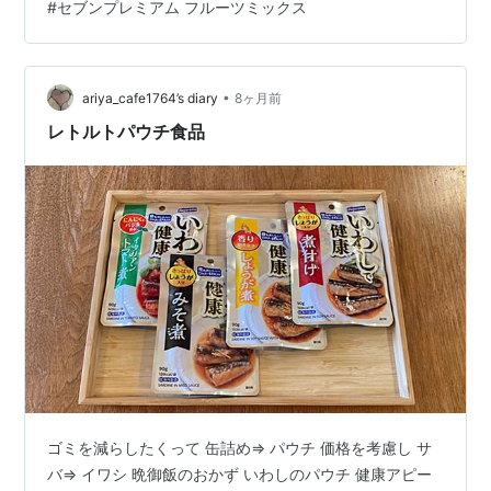
#
セブンプレミアム フルーツミックス
は約88万2千個に上ります。同社によると、一部の製品
において容器の不良があり、底部からシロップがしみ出
ている事例が判明したとのこ…
•
ariya_cafe1764’s diary
8ヶ月前
レトルトパウチ食品
ゴミを減らしたくって 缶詰め⇒ パウチ 価格を考慮し サ
バ⇒ イワシ 晩御飯のおかず いわしのパウチ 健康アピー