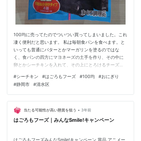
100均に売ってたのでついつい買ってしまいました。これ
凄く便利だと思います。 私は毎朝食パンを食べます。と
いっても普通にバターとかマーガリンを塗るのではな
く、食パンの四方にマヨネーズの土手を作り、その中に
卵とかシーチキンを入れて、その上にとろけるチーズを
乗せて焼くというジャンクな食べ方。でも普通のシーチ
#
シーチキン
#
はごろもフーズ
#
100均
#
おにぎり
キンは缶詰めなので後始末が面倒だってところがありま
#
静岡市
#
清水区
す。でもこれだったら小分けにしてあるから必要な分だ
け使い、使い終わったらゴミ箱にポイで済みますから本
当に便利です。しかもハサミとか使わなくてもミシン目
が入ってるので、手で小分けにすることが出来るっての
•
当たる可能性が高い懸賞を狙う
3年前
は尚更便利であります。 つうことで明日の朝食か…
はごろもフーズ｜みんなSmile!キャンペーン