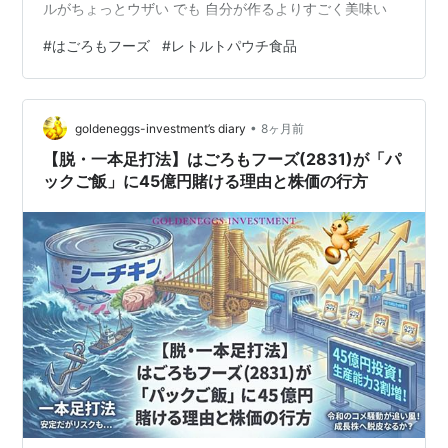
ルがちょっとウザい でも 自分が作るよりすごく美味い
#
はごろもフーズ
#
レトルトパウチ食品
•
goldeneggs-investment’s diary
8ヶ月前
【脱・一本足打法】はごろもフーズ(2831)が「パ
ックご飯」に45億円賭ける理由と株価の行方