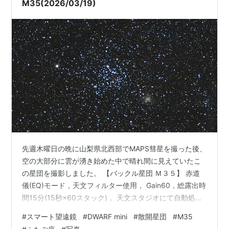
M35(2026/03/19)
先週木曜日の晩に山梨県北西部でMAPS彗星を撮った後、
空の大部分に雲が湧き始めた中で晴れ間に見えていたこ
の星団を撮影しました。 【バックル星団 Ｍ３５】 赤道
儀(EQ)モード，天文フィルター使用， Gain60，総露出時
間15分(15秒×60スタック)， 天文スタジオにて自動処
理， Photoshop2025にてレタッチ， 山梨県北杜市にて
#
スマート望遠鏡
#
DWARF mini
#
散開星団
#
M35
（ボートルスケール4.6） ふたご座にある割と明るい散