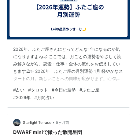
2026年、ふたご座さんにとってどんな1年になるのか気
になりますよね🌙 ここでは、月ごとの運勢をやさしく読
み解きながら、恋愛・仕事・全体の流れをお伝えしてい
きます🔮✨ 2026年｜ふたご座の月別運勢 1月 軽やかなス
タートの月。新しいことへの興味が広がります。👉気に
なることには積極的に挑戦を✨ 2月 人との繋がりが運気
#
占い
#
タロット
#
今日の運勢
#
ふたご座
を引き寄せる時期。会話がチャンスに。👉コミュニケー
#
2026年
#
月間占い
ションを大切に😊 3月 少し迷いが出やすい時期。無理に
決断しなくてOK。👉流れに任せることも大切🌙 4月 運
気が上向きに。新しい展開が期待できるタイミング。👉
行動がチャンスを引き寄せます✨ 5月 魅力が高まり、恋
•
Starlight Terrace
5ヶ月前
愛運も上昇。出会い…
DWARF miniで撮った散開星団