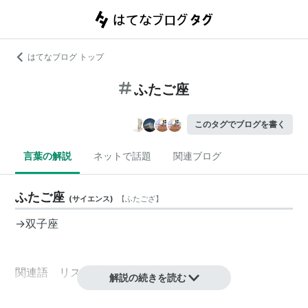
はてなブログ トップ
ふたご座
このタグでブログを書く
言葉の解説
ネットで話題
関連ブログ
ふたご座
(
サイエンス
)
【
ふたござ
】
→双子座
関連語 リスト::天文学
リスト::星座
解説の続きを読む