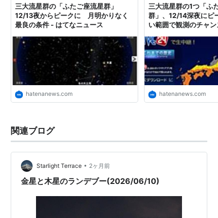
三大流星群の「ふたご座流星群」
三大流星群の1つ「ふ
12/13夜からピークに 月明かりなく
群」、12/14深夜に
最良の条件 - はてなニュース
い範囲で観測のチャンス
ース
hatenanews.com
hatenanews.com
関連ブログ
•
Starlight Terrace
2ヶ月前
金星と木星のランデブー(2026/06/10)