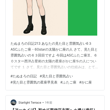
たぬまろの日記213 あなたの見た目と雰囲気占い6３
ASCふたご座・60starの太陽かに座の人 さて、見た目と
雰囲気占いの６３回目ですよ 今回はASCふたご座♊、６
０スター西洋占星術の太陽の星座がかに座♋の人につい
てです １ さて、見た目と雰囲気占いの仕組みは、とても
簡単です。※ （※この部分は毎回同じことを書きますか
#
たぬまろの日記
#
見た目と雰囲気占い
ら、飛ばして読んでいいですよ！） 人の見た目と雰囲気
#
見た目と雰囲気の星座早見表
#
ふたご座
#
かに座
については、 その60％前後は生まれたときに東の地平線
に昇ってくる星座（アセンダント＝ASC）、 20～30％程
度は60スター西洋占星術の誕生日の太陽☉がある星座 の
影響を受けます。 アセンダントはどちらかというと、ふ
•
Starlight Terrace
1年前
だんの…