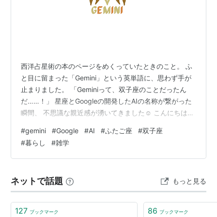
西洋占星術の本のページをめくっていたときのこと。 ふ
と目に留まった「Gemini」という英単語に、思わず手が
止まりました。 「Geminiって、双子座のことだったん
だ……！」 星座とGoogleの開発したAIの名称が繋がった
瞬間、 不思議な親近感が湧いてきました☺ こんにちは。
西洋占星術を学び中のママセラピストふじはらなほで
#
gemini
#
Google
#
AI
#
ふたご座
#
双子座
す。 どうしてこの名前がついているのか。 気になってし
#
暮らし
#
雑学
まったので、”Gemini”に聞いてみました。 Geminiが言う
には、この名がついた背景には大きく3つの理由があるよ
うです。 1. 2つのチームがひとつになった「融合」の証
ネットで話題
もっと見る
2. 未来へ踏み出す「ジェミニ計画」への敬…
127
86
ブックマーク
ブックマーク