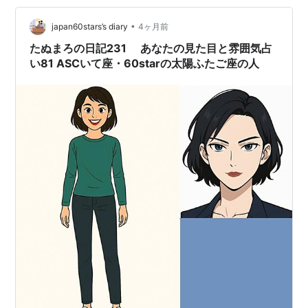
目の大きさや力に顕れます。いわゆる目力です。 印象的
な目をしてることが多いのです。 今日は、全部がふたご
•
japan60stars’s diary
4ヶ月前
座の人に…
たぬまろの日記231 あなたの見た目と雰囲気占
い81 ASCいて座・60starの太陽ふたご座の人