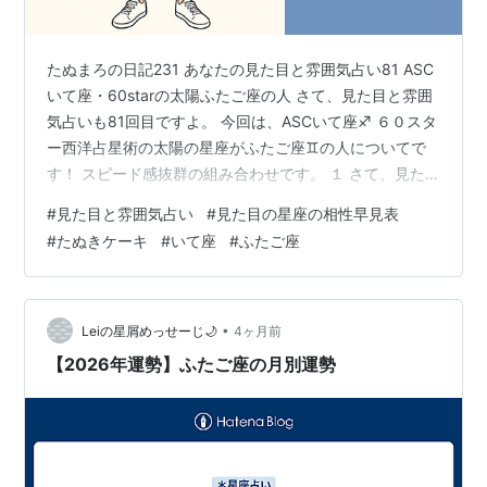
たぬまろの日記231 あなたの見た目と雰囲気占い81 ASC
いて座・60starの太陽ふたご座の人 さて、見た目と雰囲
気占いも81回目ですよ。 今回は、ASCいて座♐ ６０スタ
ー西洋占星術の太陽の星座がふたご座♊の人についてで
す！ スピード感抜群の組み合わせです。 １ さて、見た
目と雰囲気占いの仕組みは、とても簡単です。※ （※この
#
見た目と雰囲気占い
#
見た目の星座の相性早見表
部分は毎回同じことを書きますから、飛ばして読んでい
#
たぬきケーキ
#
いて座
#
ふたご座
いですよ！） 人の見た目と雰囲気については、 その
60％前後は生まれたときに東の地平線に昇ってくる星座
（アセンダント＝ASC）、 20～30％程度は60スター西
洋占星術の誕生日の太陽☉がある星座 の影響を受けま
•
Leiの星屑めっせーじ🌙
4ヶ月前
す。 …
【2026年運勢】ふたご座の月別運勢