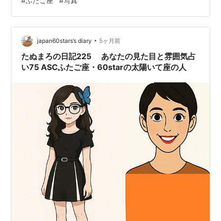
#
ふたご座
#
写真
開星団です。視直径はWikipediaによると28′、天文年鑑
によると40′ということで、満月と同等かそれ以上の見掛
けサイズがあり、初心者でも双眼鏡や小型望遠鏡を使っ
て眼視で楽しめる冬の必見天体となってい…
•
japan60stars’s diary
5ヶ月前
たぬまろの日記225 あなたの見た目と雰囲気占
い75 ASCふたご座・60starの太陽いて座の人