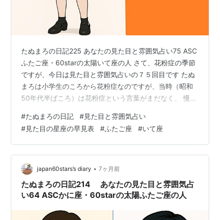
たぬまろの日記225 あなたの見た目と雰囲気占い75 ASC
ふたご座・60starの太陽いて座の人 さて、花粉症の季節
ですが、今日は見た目と雰囲気占いの７５回目です たぬ
まろは小学生のころから花粉症なのですが、当時（昭和
50年代半ばころ）は花粉症という言葉がまだなく、 慢性
鼻炎 と書かれていました。 そこで、お医者さんに行くの
#
たぬまろの日記
#
見た目と雰囲気占い
ですが、機械で数分間、鼻の中に何かを吹き込み、しば
#
見た目の星座の早見表
#
ふたご座
#
いて座
らくすると治るのでした。 今から考えれば、鼻の調子が
良くなるのは花粉が飛ばなくなったからなのですが、そ
の時は、 やっぱりお医者さんに行くのが一番 と思ってい
たのです。 ......まあ、つまり、なんでも雰囲気というの
•
japan60stars’s diary
7ヶ月前
は大事…
たぬまろの日記214 あなたの見た目と雰囲気占
い64 ASCかに座・60starの太陽ふたご座の人