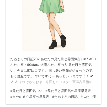
たぬまろの日記237 あなたの見た目と雰囲気占い87 ASC
ふたご座・60starの太陽ふたご座の人 見た目と雰囲気占
い、今日は87回目です。 蒸し暑い季節が始まったので、
もう夏服です。 早いですねー あっというまですよ！ 💕
💕 💕 それはさておき、今回も６０スター西洋占星術の太
陽の星座もアセンダントも同じ星座の人についてです。
#
見た目と雰囲気占い
#
見た目と雰囲気の星座早見表
まあ、ある意味単純な、迷いが少ないうらやましい人た
#
自分の６０星座の早見表
#
たぬまろの日記
#
ふたご座
ちですね。 でもふたご座はくせものですよ！ アセンダン
トと太陽が同じ星座ということは、基本的には、それは