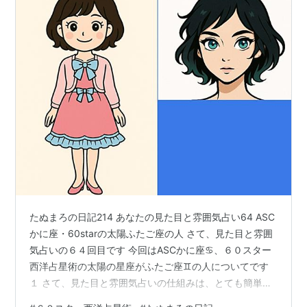
たぬまろの日記214 あなたの見た目と雰囲気占い64 ASC
かに座・60starの太陽ふたご座の人 さて、見た目と雰囲
気占いの６４回目です 今回はASCかに座♋、６０スター
西洋占星術の太陽の星座がふたご座♊の人についてです
１ さて、見た目と雰囲気占いの仕組みは、とても簡単で
す。※ （※この部分は毎回同じことを書きますから、飛ば