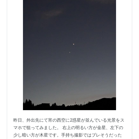
昨日、外出先にて宵の西空に2惑星が並んでいる光景をス
マホで狙ってみました。 右上の明るい方が金星、左下の
少し暗い方が木星です。手持ち撮影ではブレそうだった