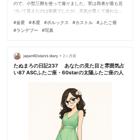
ので、小型三脚を使って撮りました。実は両者が最も近
づいて見えたのは前夜でしたが、天気が悪くて撮れなか
ったのが残念です。で、しばらくして近くに明るい恒星
#
金星
#
木星
#
ポルックス
#
カストル
#
ふたご座
も2つ見えていることに気付き、横構図にして全部捉えて
#
ランデブー
#
写真
みたのがこちら。 ※PCで画像にマウスカーソルを合わせ
ると星名が表示されます 接近した2惑星の右に横並びで
見えていたのは、ふたご座のポルックスとカストルでし
た。もう少し早い時間帯に撮っていれば、丘陵地帯のシ
•
japan60stars’s diary
2ヶ月前
ルエットのすぐ上に水星も捉えられたはず…
たぬまろの日記237 あなたの見た目と雰囲気占
い87 ASCふたご座・60starの太陽ふたご座の人