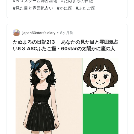
#
６０スター西洋占星術
#
たぬまろの日記
して読んでいいですよ！） 人の見た目と雰囲気について
#
見た目と雰囲気占い
#
かに座
#
ふたご座
は、 その60％前後は生まれたときに東の地平線に昇って
くる星座（アセンダント＝ASC）、 20～30％程度は60
スター西洋占星術の誕生日の太陽☉がある星座 の影響を
受けます。 アセンダントはどちらかというと、ふだんの
•
japan60stars’s diary
8ヶ月前
顔…
たぬまろの日記213 あなたの見た目と雰囲気占
い6３ ASCふたご座・60starの太陽かに座の人