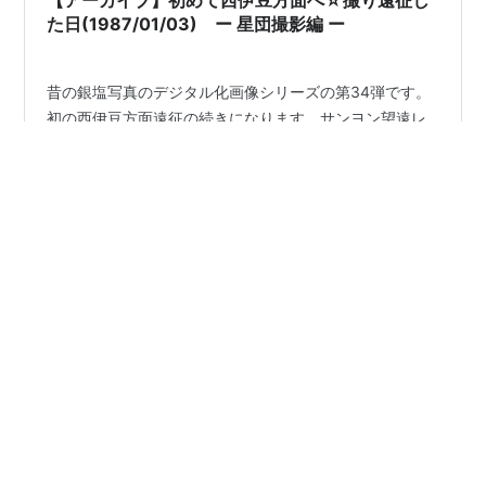
【アーカイブ】初めて西伊豆方面へ☆撮り遠征し
た日(1987/01/03) ー 星団撮影編 ー
昔の銀塩写真のデジタル化画像シリーズの第34弾です。
初の西伊豆方面遠征の続きになります。サンヨン望遠レ
ンズでいろんな散開星団も撮ってました。まずはおおい
ぬ座にあるこの星団。 【Ｍ４１】 キヤノンEF＋