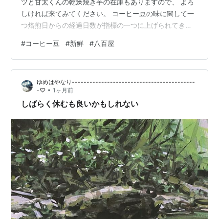
ツと甘太くんの乾燥焼き芋の在庫もありますので、 よろ
しければ来てみてください。 コーヒー豆の味に関して一
つ焙煎日からの経過日数が指標の一つに上げられてきま
した。 要するにコーヒー豆は新鮮な方が良いのか否かと
#
コーヒー豆
#
新鮮
#
八百屋
いうことですが、 まず生豆の状態ですとニュークロップ
やオールドクロップといった風にいつ収穫できたかで区
別されます。水分の含有量等が変化しており、新しい豆
ゆめはやなり------------------------------------------
の方が一概に美味しいという訳ではないです。 そして焙
•
-♡
1ヶ月前
煎後の豆についてですが、コーヒー豆は焙煎するとガス
しばらく休むも良いかもしれない
が発生するようになり…