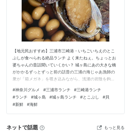
【地元民おすすめ】三浦市三崎港・いちごいちえのとこ
ぶしが食べられる絶品ランチ よく来たねぇ。ちょっとお
婆ちゃんの昔話聞いていくかい？ 城ヶ島にあの大きな橋
がかかるずっとずっと前の話昔の三浦の海じゃあ漁師の
衆が「箱メガネ」を覗き込みながら、浅瀬の岩陰を鉤
（かぎ）のついた棒でつっついてさトコブシやアワビを
#
神奈川グルメ
#
三浦市ランチ
#
三崎港ランチ
それこそバンバン突いて獲ってたんだよ 獲れた海の幸は
#
ランチ
#
城ヶ島
#
城ヶ島ランチ
#
とこぶし
#
貝
ね、「おしょくり船（押送り船）」って言って波を切る
#
新鮮
#
海鮮
ように舳先（へさき）が細くてめっぽう足の速い船で運
んだのさ。7丁も8丁も櫓（ろ）を漕いでねぇマグロなん
かは「生舟（なまぶね）」に、トコブシみたいな貝類は
ネットで話題
もっと見る
「活け物舟」に積まれてさそりゃあー、三崎港は…