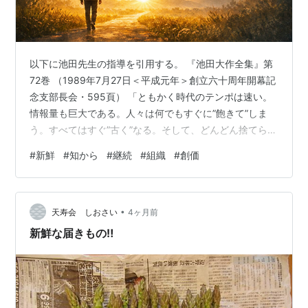
以下に池田先生の指導を引用する。 『池田大作全集』第
72巻 （1989年7月27日＜平成元年＞創立六十周年開幕記
念支部長会・595頁） 「ともかく時代のテンポは速い。
情報量も巨大である。人々は何でもすぐに”飽きて”しま
う。すべてはすぐ”古く”なる。そして、どんどん捨てられ
てしまう。いいかえれば、現代は『新鮮さ』そのものが
#
新鮮
#
知から
#
継続
#
組織
#
創価
力をもつ時代といってよい。ゆえに、つねに時流を先取
りしつつ、他のどこにもない、”新しい価値”を生みだして
いかねばならない。」 以下は、上記の指導を踏まえた、
•
私自身の受け止めである。 「伝統だから」「決まってい
天寿会 しおさい
4ヶ月前
ることだから」「やり続けることに意味がある」等、毎
新鮮な届きもの‼️
回同じような内容のこ…