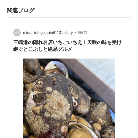
関連ブログ
•
miura_ichigoichie5113’s diary
6日前
三崎港の隠れ名店いちごいちえ！天咲の味を受け
継ぐとこぶしと絶品グルメ