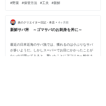
#
野菜
#
保管方法
#
工夫
#
新鮮
の分量だったので、数度ではとても食べきれないと思っ
た。 そこで、根本に水を含ませたキッチンペーパーを巻
き付けて（ビニール袋に入れ）保管したら、何と3週間経
•
っても十分な新鮮さを保っている。 購入したての新鮮な
炎のクリエイター日記・本店
4ヶ月前
野菜は急ぎ使い切りたいが、そうも行かない場合、上述
新鮮サバ丼 ～ゴマサバのお刺身を丼に～
のような対策を施すことで、長持ちさせる…