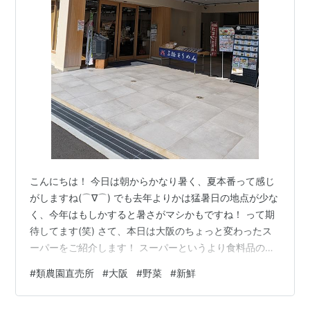
こんにちは！ 今日は朝からかなり暑く、夏本番って感じ
がしますね(⌒∇⌒) でも去年よりかは猛暑日の地点が少な
く、今年はもしかすると暑さがマシかもですね！ って期
待してます(笑) さて、本日は大阪のちょっと変わったス
ーパーをご紹介します！ スーパーというより食料品の直
売所ってところですね(⌒∇⌒) それがこちら！ 大阪北地
#
類農園直売所
#
大阪
#
野菜
#
新鮮
域に展開しています類農園直売所になります こちらは株
式会社類設計室という会社さんが展開しているものでし