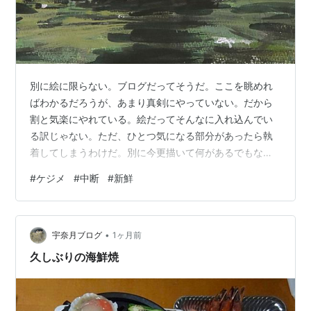
別に絵に限らない。ブログだってそうだ。ここを眺めれ
ばわかるだろうが、あまり真剣にやっていない。だから
割と気楽にやれている。絵だってそんなに入れ込んでい
る訳じゃない。ただ、ひとつ気になる部分があったら執
着してしまうわけだ。別に今更描いて何があるでもない
し、数日、あるいは一週間ほどでも絵のことを忘れると
#
ケジメ
#
中断
#
新鮮
いうのも悪くはないと思うのだ。すると再開するときに
ほんの少しでも新鮮な感じがするかもしれない。実は仕
事の面でそんなことがあった。都合で仕事から遠ざかっ
•
ていたことがあった。 といって過去のように20年以上の
宇奈月ブログ
1ヶ月前
中断なんてやってしまったら描画そのものを忘れてしま
久しぶりの海鮮焼
うけど、長くて一か月くらいなら。その時他のこと…