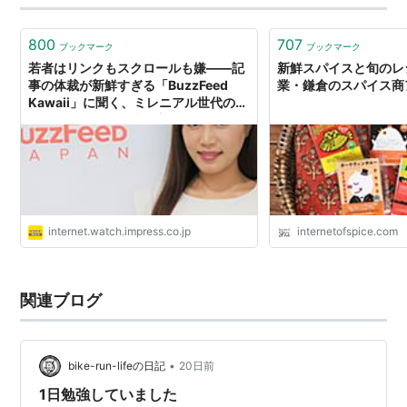
800
707
ブックマーク
ブックマーク
若者はリンクもスクロールも嫌――記
新鮮スパイスと旬のレシ
事の体裁が新鮮すぎる「BuzzFeed
業・鎌倉のスパイス商
Kawaii」に聞く、ミレニアル世代のネ
ットメディアへの接し方
internet.watch.impress.co.jp
internetofspice.com
関連ブログ
•
bike-run-lifeの日記
20日前
1日勉強していました