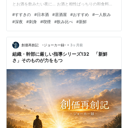
とお酒を飲みたい夜に… お酒と相性ばっちりの和食料理
を中心に、種類豊富なメニューをご提供している【食と
#
すすきの
#
日本酒
#
居酒屋
#
おすすめ
#
一人飲み
酒 ゆずまる。すすきの店】 札幌すすきので深夜でも開い
#
深夜
#
刺身
#
喫煙
#
飲み比べ
#
新鮮
てる居酒屋をお探しの方、一人飲みしやすいカウンター
居酒屋をお探しの方におすすめです。 全てのお客様の心
まで届く接客をしたいという思いがあり、店内はカウン
ターのみで10席。 接待、デート、仕事終わり…
•
創価再創記 ｰジョーカー録ｰ
3ヶ月前
組織・幹部に厳しい指導シリーズ132 「新鮮
さ」そのものが力をもつ