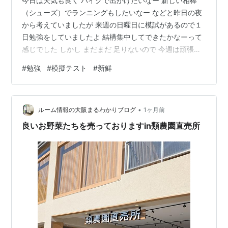
今日は天気も良く バイクで出かけたいなー 新しい相棒
（シューズ）でランニングもしたいなー などと昨日の夜
から考えていましたが 来週の日曜日に模試があるので１
日勉強をしていましたよ 結構集中してできたかなーって
感じでした しかし まだまだ 足りないので 今週は頑張ら
ねばって思っていますよ 予備校時代や大学時代を思い出
#
勉強
#
模擬テスト
#
新鮮
しながら 勉強を１日にやったのは本当に久々でしたね 明
日からもしっかりやらねばです 学生の時よりも学ぶのは
面白いかもです 新鮮だからかも 新しい知識を入れるのは
•
いい感じですね 覚えられないこともたくさんあるけど ネ
ルーム情報の大阪まるわかりブログ
1ヶ月前
バーギブアップで行きたいですね ランキング参加中【公
良いお野菜たちを売っておりますin類農園直売所
式】2025年…