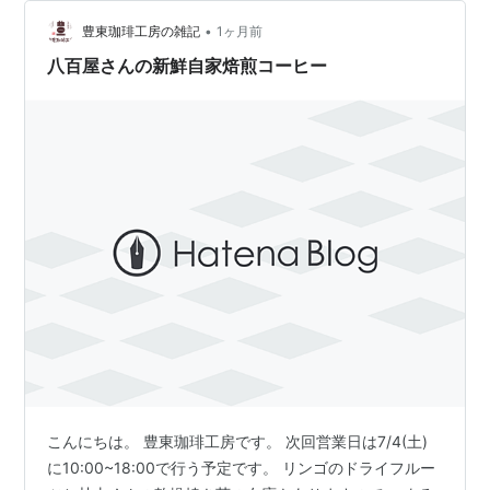
て 簡単に言うと塾の会社さんが運営しております えええ
•
えっ！？って驚いたと思います その会社が農園を奈良と
豊東珈琲工房の雑記
1ヶ月前
三重に持っており、そちらで育てた野菜などをこの類農
八百屋さんの新鮮自家焙煎コーヒー
園直売所で販売すると…
こんにちは。 豊東珈琲工房です。 次回営業日は7/4(土)
に10:00~18:00で行う予定です。 リンゴのドライフルー