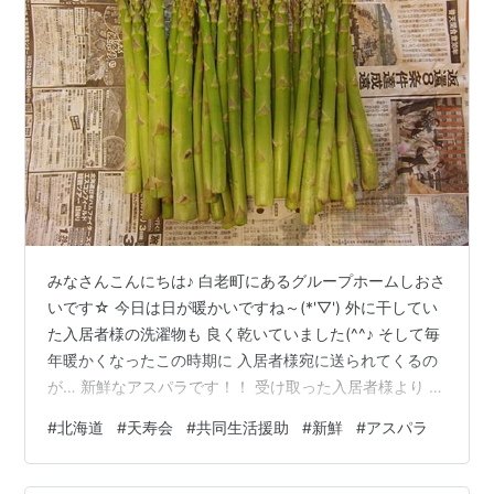
みなさんこんにちは♪ 白老町にあるグループホームしおさ
いです☆ 今日は日が暖かいですね～(*'▽') 外に干してい
た入居者様の洗濯物も 良く乾いていました(^^♪ そして毎
年暖かくなったこの時期に 入居者様宛に送られてくるの
が… 新鮮なアスパラです！！ 受け取った入居者様より み
なさんでどうぞ(*‘ω‘ *) とのことで食事で 提供させていた
#
北海道
#
天寿会
#
共同生活援助
#
新鮮
#
アスパラ
だいてます☆ タイミングが良ければ 調理後の画像も 上
がると思います(^^♪ それではまた(*^_^*)