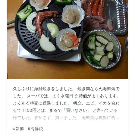
久しぶりに海鮮焼きをしました。 焼き肉ならぬ海鮮焼で
した。 スーパでは、よく水曜日で 特価がよくあります。
よくある特売に遭遇しました。 帆立、エビ、イカを合わ
せて 1100円とは、まるで「買いなさい」 と言っている
様でした。すかさず、買いました。 海鮮焼は晩飯に合わ
せて、おかずと しました。 また焼き肉と違った「香
#
新鮮
#
海鮮焼
り」、「味」、 「美味さ」を戴きました。 ありがとうご