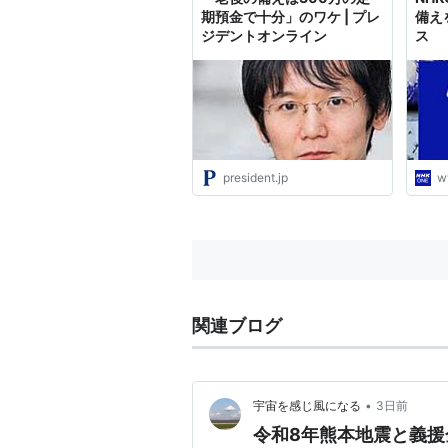
期預金で十分」のワケ | プレ
備え
ジデントオンライン
ス
president.jp
w
関連ブログ
•
宇宙を感じ風になる
3日前
令和8年熊本地震と義援