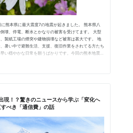
日に熊本県に最大震度7の地震が起きました。 熊本県八
倒壊、停電、断水とかなりの被害を受けてます。 大型
、製紙工場の煙突や建物損壊など被害は甚大です。 地
や、暑い中で避難生活、支援、復旧作業をされてる方たち
も早い穏やかな日常を願うばかりです。今回の熊本地震は
重苦で、水道や電気のインフラが止まるという過酷な状況
の被害を見ていると、正直「何をどう備えていてもこれ
らない・・・」呆然として…
が出現！？驚きのニュースから学ぶ「変化へ
直すべき「通信費」の話