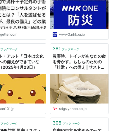
え」どの業界にも当ては
発想に納得の声
ogetter.com
www3.nhk.or.jp
381
ブックマーク
ブックマーク
ト・アルト「日本は文化
災害時、トイレがあなたの命
への備えができていな
を脅かす。もしものための
（2025年1月23日）
「排泄」への備え | サストモ
by LINEヤフー - 知る、つな
がる、はじまる。
con101.jp
sdgs.yahoo.co.jp
306
ブックマーク
ブックマーク
KONE防災 災害リスク・
自由や自立を求めるのって、