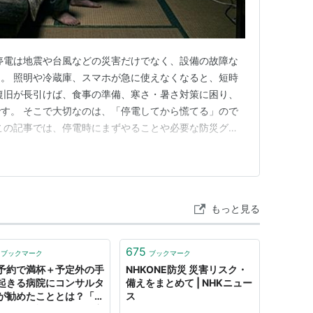
停電は地震や台風などの災害だけでなく、設備の故障な
。 照明や冷蔵庫、スマホが急に使えなくなると、短時
復旧が長引けば、食事の準備、寒さ・暑さ対策に困り、
す。 そこで大切なのは、「停電してから慌てる」ので
この記事では、停電時にまずやることや必要な防災グッ
など、家庭でできる停電対策をわかりやすく解説します。
まず確認したいこと まずは窓の外をチェック 灯りはLED一
を「抜く」一…
もっと見る
675
ブックマーク
ブックマーク
予約で満杯＋予定外の手
NHKONE防災 災害リスク・
起きる病院にコンサルタ
備えをまとめて | NHKニュー
が勧めたこととは？「人
ス
ばせる余裕こそが、最良