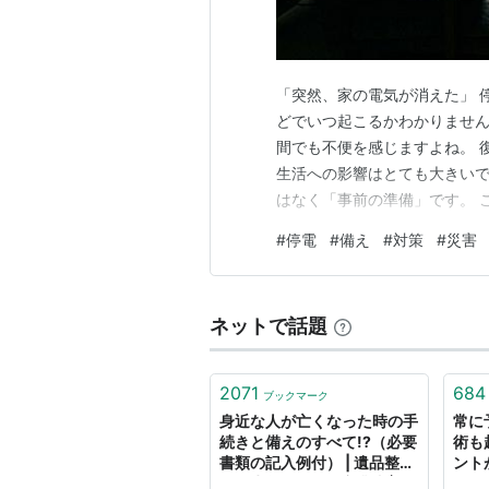
「突然、家の電気が消えた」 
どでいつ起こるかわかりません
間でも不便を感じますよね。 
生活への影響はとても大きいで
はなく「事前の準備」です。 
ズ、冷蔵庫の保冷テクニック
#
停電
#
備え
#
対策
#
災害
***目次*** 停電したときに
択で手元を照らす コンセント
ネットで話題
2071
684
ブックマーク
身近な人が亡くなった時の手
常に
続きと備えのすべて!?（必要
術も
書類の記入例付） | 遺品整
ント
理・生前整理の優良業者│リ
を遊