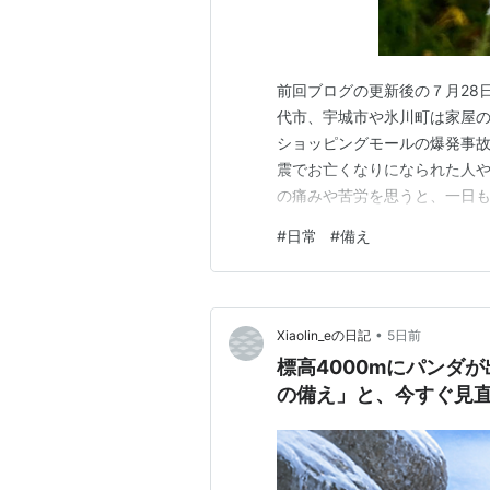
前回ブログの更新後の７月28
代市、宇城市や氷川町は家屋の
ショッピングモールの爆発事故
震でお亡くなりになられた人
の痛みや苦労を思うと、一日
真夏の暑さと重なる災害の二
#
日常
#
備え
です。 ニュースなどでそれら
だけ酷いと個人ではどうにもな
•
Xiaolin_eの日記
5日前
標高4000mにパンダ
の備え」と、今すぐ見