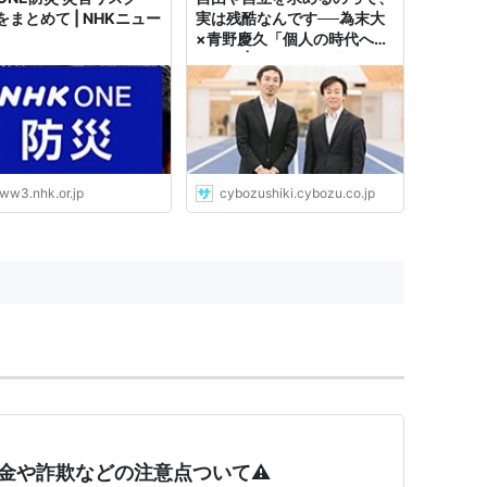
をまとめて | NHKニュー
実は残酷なんです──為末大
×青野慶久「個人の時代への
備え」 | サイボウズ式
ww3.nhk.or.jp
cybozushiki.cybozu.co.jp
金や詐欺などの注意点ついて⚠️