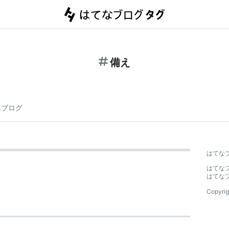
備え
連ブログ
はてな
はてな
はてな
Copyrig