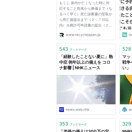
もくじ 身内が亡くなった時に対
サイクルジャパン
の備
応すること危篤から葬儀まで（な
まる
るべく早く）死亡診断書の受取か
ら死亡届提出まで（２～７日以
内）火葬許可申請書の提出（２～
７日以内）通夜、葬儀・告別式に
www.recyclejapan.jp
t
ついて役所などの手続きについて
世帯主変更届の手続き（14日以
内）健康保険証の返却（14日以
543
528
ブックマーク
内）高額医療費の請求葬祭費・埋
「経験したことない夏に」熱
マッ
葬料...
中症 例年以上の備えを コロ
戦争
ナ影響 | NHKニュース
い」
news.web.nhk
e
353
329
ブックマーク
「老後の備えは300万の定
NH