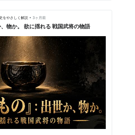
い憧…
•
史をやさしく解説
3ヶ月前
、物か。 欲に揺れる 戦国武将の物語