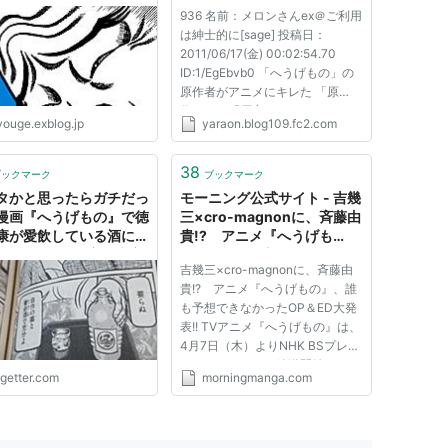
｜やらおん！
936 名前：メロンさんex＠ご利用
は紳士的に[sage] 投稿日：
2011/06/17(金) 00:02:54.70
ID:1/EgEbvb0 「へうげもの」の
原作者がアニメにキレた 「原
作」から「原案」になってる 951
youge.exblog.jp
yaraon.blog109.fc2.com
名前：メロンさんex＠ご利用は紳
士的に[sage] 投稿日：
2011/06/17(金) 00:04:04.64
38
ブックマーク
ブックマーク
ID:5/5RR4qUP >>936 アニメも
タかと思ったらガチだっ
モーニング公式サイト - 吉幾
充分面白いと思うんだが ...
漫画『へうげもの』で徳
三×cro-magnonに、斉藤由
康が愛飲している酒にあ
貴!? アニメ『へうげも
ークが……？！実は史実
の』、誰も予想できなかった
吉幾三×cro-magnonに、斉藤由
づいた描写だった
OP＆ED大発表!!
貴!? アニメ『へうげもの』、誰
も予想できなかったOP＆ED大発
表!! TVアニメ『へうげもの』は、
4月7日（木）よりNHK BSプレミ
アムにていよいよ放送開始です
ogetter.com
morningmanga.com
（放送予定、キャストなどはこち
らへ）。 そして本日3月15日
（火）、オープニングテーマなど
音楽スタッフ情報が、ついに発表