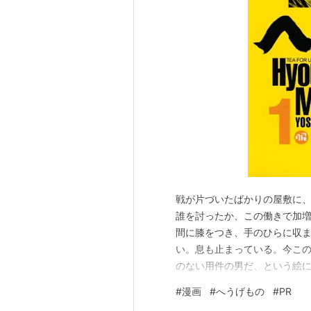
「度胸星」などで知られる山田芳裕が2
ーニングで連載を開始した時代劇漫
このキーワードのふりがなにあるよ
の」と発音するのが正しい。
主人公の古田織部は実在の茶人、戦
彼にかかわりの深い織田信長、千利
おどけた言動をする人・剽軽者(ひよ
伏見で開いた茶会で使われた茶碗も
受賞歴
戦が片づいたばかりの屋敷に
誰を討ったか、この働きで加
2009年 第13回
文化庁メディア
間に膝をつき、手のひらに収
2010年 第14回手塚治虫文化賞
い。息も止まっている。今こ
のない用件の男だ、という絵に
コミックス
で、後の世に古田織部として
#
漫画
#
へうげもの
#
PR
げたい。加増もされたい。そ
ISBN:4063724875