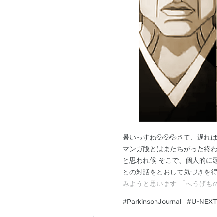
暑いっすね💦💦💦さて、遅
マンガ版とはまたちがった終
と思われ候 そこで、個人的に頭の
との対話をとおして気づきを
みようと思います 「へうげも
したら、「利休・織部・丿貫
#
ParkinsonJournal
#
U-NEXT
の完璧主義的なまでの徹底し