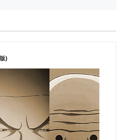
されまし...
版)