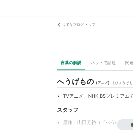
はてなブログ トップ
言葉の解説
ネットで話題
関
へうげもの
(
アニメ
)
【
ひょうげも
TVアニメ。NHK BSプレミアムで
スタッフ
原作：山田芳裕（「へうげもの
監督：真下耕一