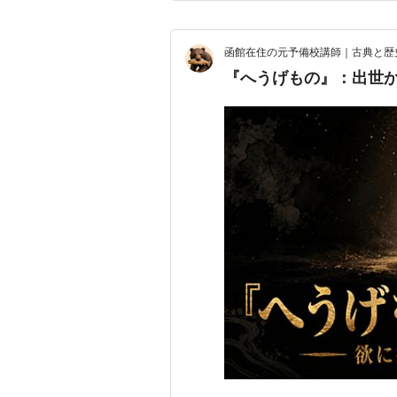
イティビティには嫉妬するくら
函館在住の元予備校講師｜古典と歴
『へうげもの』：出世か