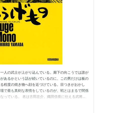
005年から2017年11月30日発売号まで、週刊モ
画。
うに「へうげもの」と書いて実際は「ひょうげも
国武将。
休、豊臣秀吉、徳川家康らも活躍する。
うきんもの)という意味で、実在の織部が1599年、
「へうげもの」と命名されている。
、一人の武士が上がり込んでいる。廊下の向こうでは誰が
増があるかという話が続いているのに、この男だけは板の
芸術祭
マンガ部門優秀賞
まる程度の焼き物へ顔を近づけている。目つきがおかし
マンガ大賞
の場で最も真剣な表情をしているのが、戦とはまるで関係
なっている。 名は古田左介。織田信長に仕える武将
名を残す人物にあたる。命令が下れば戦場へ行く。首を挙
こまでは同じ陣にいる誰とも変わらない。ところが目の前