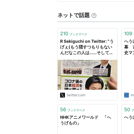
に見事な器や道具が置かれた
ISBN:406372512X
ISBN:4063725456
ネットで話題
ISBN:9784063725759
ISBN:9784063726251
210
109
ブックマーク
ISBN:9784063726725
R Sekiguchi on Twitter: "う
へう
げぇ(もう隠すつもりもない
幕 
ISBN:9784063727272
んだなこの人は......そして次
史マン
ISBN:9784063727746
の県知事はこの人になる確率
MA
が高い......)。
ェブ
ISBN:9784063728019
https://t.co/1MnOIFarEq"
ISBN:9784063728699
ISBN:9784063729191
ISBN:9784063729825
twitter.com
m
ISBN:9784063870244
ISBN:9784063870756
56
50
ブックマーク
NHKアニメワールド 「へ
へうげも
うげもの」