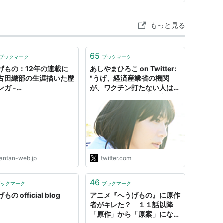
瞬間、その野心が丸ごと横へ押しや…
もっと見る
65
ブックマーク
ブックマーク
げもの：12年の連載に
あしやまひろこ on Twitter:
古田織部の生涯描いた歴
"うげ、経済産業省の機関
ガ -
が、ワクチン打たない人は、
NTANWEB（まんたんウ
女性・低学歴・低所得者・貯
）
金が無い人・鬱病・痩せてい
る人っていう身も蓋もない調
査結果出してる……。 RIETI -
どういう人々が新型コロナウ
イルスのワクチンを接種した
がらないか：…
antan-web.jp
twitter.com
https://t.co/l6JTGPGsZB"
46
ブックマーク
ブックマーク
の official blog
アニメ『へうげもの』に原作
者がキレた？ １１話以降
「原作」から「原案」になる