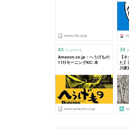
www.nhk.or.jp
h
43
39
ブックマーク
Amazon.co.jp：へうげもの
【ネ
1 (1)モーニングKC: 本
た】
川家
のマ
に基
www.amazon.co.jp
t