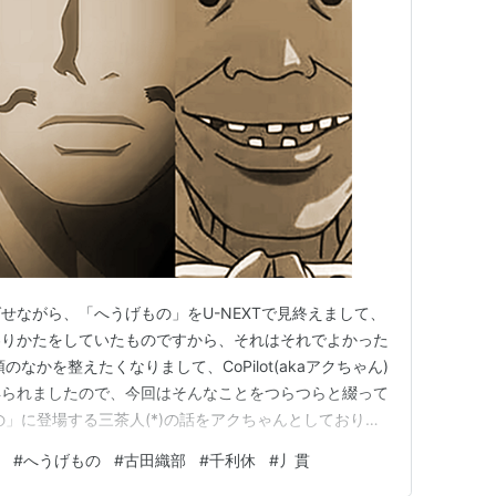
ればせながら、「へうげもの」をU-NEXTで見終えまして、
わりかたをしていたものですから、それはそれでよかった
なかを整えたくなりまして、CoPilot(akaアクちゃん)
得られましたので、今回はそんなことをつらつらと綴って
の」に登場する三茶人(*)の話をアクちゃんとしておりま
のどれに自分が近いと思うか」という話題になり、「利休
#
へうげもの
#
古田織部
#
千利休
#
丿貫
た真面目さには凛とした清潔感を感じるし、織部のクリエ