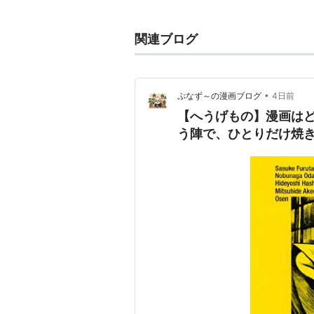
シリーズ構成：川崎ヒロユキ
アニメーション制作：ビィート
関連ブログ
制作：総合ビジョン
制作・著作：ＮＨＫ
•
ぷなず～の漫画ブログ
4日前
キャスト
【へうげもの】漫画は
う陣で、ひとりだけ焼
古田左介：大倉孝二
織田信長：小山力也
羽柴秀吉：江原正士
千宗易：田中信夫
明智光秀：田中秀幸
徳川家康：鶴見辰吾
千：山本麻里安
へうげもの
(
マンガ
)
【
ひょうげも