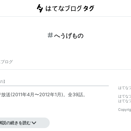
へうげもの
連ブログ
の
】
はてな
放送(2011年4月〜2012年1月)。全39話。
はてな
はてな
Copyrig
」）
解説の続きを読む