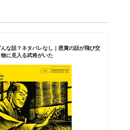
レイン
どんな話？ネタバレなし｜恩賞の話が飛び交
き物に見入る武将がいた
の
】