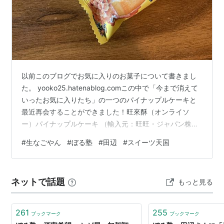
以前このブログでお気に入りのお菓子について書きまし
た。 yooko25.hatenablog.comこの中で「今まで消えて
いったお気に入りたち」の一つのパイナップルケーキと
最近再会することができました！旺來酥（オンライソ
ー）パイナップルケーキ （輸入元：旺旺・ジャパン株式
会社） 一つ128円と前よりちょっと高くなっている気が
#
生なごやん
#
ぼる塾
#
田辺
#
スイーツ天国
しますが、嬉しい！！！近所のスーパーのスタメンにな
って欲しいので時々買おうと思います。ちなみに上記の
ブログで書いていた「コンフェッティ」のアーモンドチ
ネットで話題
もっと見る
ョコラングドシャは全く見なくなってしまった。こちら
ももう一度売って欲しいです。あと、お菓子にまつわる
ことで嬉しかったのは最近…
261
255
ブックマーク
ブックマーク