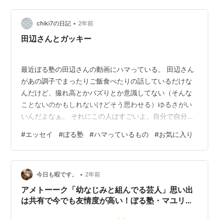
ちょっとミーハーな人が浮かれて買うか意識高めのスイ
ーツ好きしか買わないのでは？と思っていた。 そんな失
•
礼な偏見を持っていた私が何故1個500円近く出して買う
chiki7の日記
2年前
気になったかと言うと、ぼる塾・田辺さんがYouTubeで
田辺さんとガッキー
紹介していたからだ。ミーハーな人…
最近ぼる塾の田辺さんの動画にハマっている。 田辺さん
があの調子でまったりご飯食べたりの話しているだけな
んだけど、撮れ高とかバズりとか意識してない（そんな
ことないのかもしれないけどそう思わせる）ゆるさがい
いんだよなぁ。 それにこの人はすごいよ。自分で自分を
幸せにできる人だ。自分の人生を楽しんでる感じがす
#
エッセイ
#
ぼる塾
#
ハマっているもの
#
お気に入り
る。他人と比べたりとかしないからあんな優しい雰囲気
を纏えるんだろうなぁ。憧れるよ。田辺さんみたいなマ
インドを持った大人になりたいよ。 YouTubeで見てるか
•
ら広告がはいる。最近はエスプリークのガッキーの広告
今日も暇です。
2年前
が流れるんだけど、いやぁガッキーはいつまでもかわい
アメトーーク「幼なじみと組んでる芸人」思い出
いな。なりたいよ。笑 そういえばガッキー…
は共有で今でも友情度が高い！ぼる塾・マユリ
カ・サルゴリラ・ネルソンズ