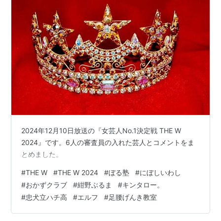
2024年12月10日放送の『女芸人No.1決定戦 THE W
2024』です。6人の審査員の入れた芸人とコメントをま
とめました。
#
THE W
#
THE W 2024
#
ぼる塾
#
にぼしいわし
#
おかずクラブ
#
紺野ぶるま
#
キンタロー。
#
忠犬立ハチ高
#
エルフ
#
足腰げんき教室