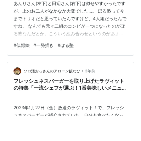
あんりさん(左下)と田辺さん(右下)は似せやすかったです
が、上のお二人がなかなか大変でした…。 ぼる塾って今
までトリオだと思っていたんですけど、4人組だったんで
すね。 なんでも元々二組のコンビが一つになったのがぼ
る塾なんだとか。こういう組み合わせというのがあまり
見なかったのですごく珍しいなと思いました。 ・TiKTok
#
似顔絵
#
一発描き
#
ぼる塾
で一発描きの動画配信しています。 www.tiktok.com ・
お客様の写真から名刺やSNSのアイコン、記念日のプレ
ゼントなど使える似顔絵を制作します。 お問い合わせは
•
コチラヘ↓https://www.nigaoe29.com/ ・
ソロ活おっさんのアローン飯なび
3年前
Twitterhttps://twitter.…
フレッシュネスバーガーを取り上げたラヴィット
の特集「一流シェフが選ぶ！1番美味しいメニュー
は？」で1位だったクラシックWWバーガーを食
べてみた率直な感想
2023年1月27日（金）放送のラヴィット！で、フレッシ
ュネスバーガーが紹介されていた。自分も食べたくなっ
たのでフレッシュネスバーガーの練馬店に行ってきた。
店内は一人客にもいいね、カウンター席もあるし。 空い
てたから、テーブル席に座るかね。 そして、もちろん注