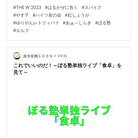
#
THE W 2023
#
はるかぜに告ぐ
#
スパイク
#
やす子
#
ハイツ友の会
#
紅しょうが
#
ゆりやんレトリィバァ
#
あぁ～しらき
#
ぼる塾
#
エルフ
•
炭水化物１００％
3年前
これでいいのだ！～ぼる塾単独ライブ「食卓」を
見て～