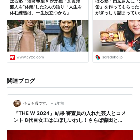
ぼる塾・酒寄希望 × かが屋・加賀翔
ぼる塾・田辺さんに「
芸人を“休業”した2人の語り「人生を
缶」を作ってもらった
休む練習は、一生役立つから」
がぎっしり詰まっていた
ソレドコ
www.cyzo.com
soredoko.jp
関連ブログ
•
今日も暇です。
2年前
『THE W 2024』結果 審査員の入れた芸人とコメ
ント 8代目女王はにぼしいわし！さらば森田と阿
佐ヶ谷姉妹・江里子が初審査員