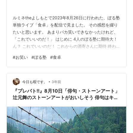
ルミネtheよしもとで2023年8月26日に行われた、ぼる塾
単独ライブ「食卓」を配信で見ました。 その感想を綴り
たいと思います。 あまりバカ笑いできなかったけれど、
「これでいいのだ！」 はじめに 4人のぼる塾に期待大！
ん？ これでいいのだ！ これからの酒寄さんに期待 終わ
りに はじめに 配信で見たわけなんですが、本当にいい時
#
お笑い
#
ぼる塾
#
食卓
代になったものです。 当時チケットを入手するのが大変
だった「タイタンライブ」が映画館でも見られるように
なった時も感動しましたが、家に居ながら見れちゃうん
•
です。 配信チケットなら入手は簡単ですし、このライブ
今日も暇です。
3年前
は2日間見逃し配信されます。 そして安い！ 以上、会場
『プレバト!!』8月10日「俳句・ストーンアート」
のチケットを先行…
辻元舞のストーンアートがおいしそう 俳句はキス
マイ横尾がついに永世名人に！