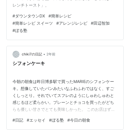
レンチトースト」。
#
ダウンタウンDX
#
簡単レシピ
#
簡単レシピ スイーツ
#
アレンジレシピ
#
田辺智加
#
ぼる塾
•
chiki7の日記
2年前
シフォンケーキ
今朝の朝食は昨日博多駅で買ったMARIEのシフォンケー
キ。想像していたパンみたいなふわふわではなく、すご
くしっとり。それでいてスフレのようにしゅわしゅわと
感じるほど柔らかい。プレーンとチョコを買ったがどち
らも優しい甘さでとても美味しかった。 このお店はずっ
と知っていたけれどクリームも何も入っていないシフォ
#
日記
#
エッセイ
#
ぼる塾
#
今日の朝食
ンケーキをわざわざ買おうと思ったことがなかったし、