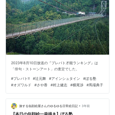
2023年8月10日放送の『プレバト才能ランキング』は
「俳句・ストーンアート」の査定でした。
#
プレバト!!
#
辻元舞
#
アインシュタイン
#
ぼる塾
#
オズワルド
#
さや香
#
村上健志
#
横尾渉
#
馬場典子
•
旅する似顔絵屋さんのゆるゆる日常絵日記
3年前
【本日の似顔絵一発描き】ぼる塾