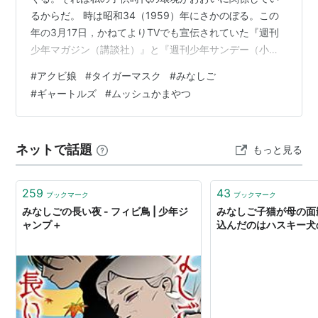
るからだ。 時は昭和34（1959）年にさかのぼる。この
年の3月17日，かねてよりTVでも宣伝されていた『週刊
少年マガジン（講談社）』と『週刊少年サンデー（小学
館）』が同時発売された。それまで月刊誌中心だった子
#
アクビ娘
#
タイガーマスク
#
みなしご
供雑誌の世界に，一大革命が起こったのである。次の誕
#
ギャートルズ
#
ムッシュかまやつ
生日が来れば4歳になる私のため，父親はどちらか好きな
方を定期購読させてくれるという約束で，試しに両方の
創刊号を買ってきてくれた。文字の読み書きを覚えるの
ネットで話題
もっと見る
に役に立つだろう，という思惑もあったようだ。私はマ
ガジンを選んだのだが，これが現在まで連…
259
43
ブックマーク
ブックマーク
みなしごの長い夜 - フィビ鳥 | 少年ジ
みなしご子猫が母の面
ャンプ＋
込んだのはハスキー犬