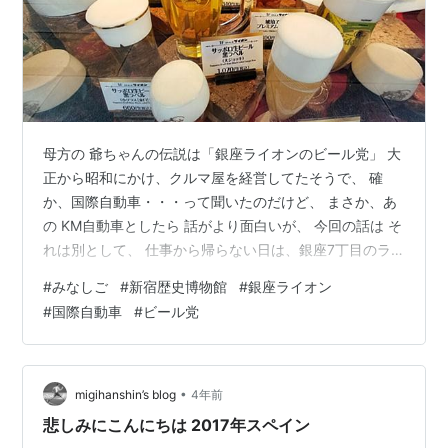
母方の 爺ちゃんの伝説は「銀座ライオンのビール党」 大
正から昭和にかけ、クルマ屋を経営してたそうで、 確
か、国際自動車・・・って聞いたのだけど、 まさか、あ
の KM自動車としたら 話がより面白いが、 今回の話は そ
れは別として、 仕事から帰らない日は、銀座7丁目のラ
イオンに車を停めて、 半ケース開けちゃうほどの ビール
#
みなしご
#
新宿歴史博物館
#
銀座ライオン
党だったらしい。 ビールだけ ひたすら飲む、爺ちゃんの
#
国際自動車
#
ビール党
血を引いた私だ。 その後 米軍の東京大空襲で、みんな焼
けてしまい、 母は「みなしご」になったが、幸い銀座ラ
イオンは戦火を免れ、 （昭和9年～現存する日本最古の
ビアホールらしい） ここに来ると 爺ちゃんがビール飲ん
•
migihanshin’s blog
4年前
でる気がするん…
悲しみにこんにちは 2017年スペイン