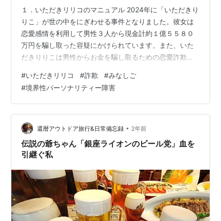
１．いただきリリコのマニュアル 2024年に「いただきり
りこ」が世の中をにぎわせる事件となりました。彼女は
恋愛感情を利用して男性３人から現金計約１億５５８０
万円を騙し取った容疑にかけられています。また、いた
だきりりこは男性からお金を騙し取るための恋愛詐欺マ
ニュアル【みんなを稼がせるマニュアル】を販売して
#
いただきリリコ
#
詐欺
#
みなしご
2000万円弱を売り上げていました。 そのマニュアルがと
#
境界性パーソナリティー障害
てもよくできていると話題だったので少し考察してみま
した。 今回はそのマニュアルにある創作するキャラクタ
ー像を境界性パーソナリティー障害という視点で考えて
みたいと思います。いただりりりこ氏が境界性パーソナ
•
還暦アウトドア旅行&日常備忘録
2年前
リティー障害という意味ではありません。…
伝説の爺ちゃん「銀座ライオンのビール党」血を
引継ぐ私