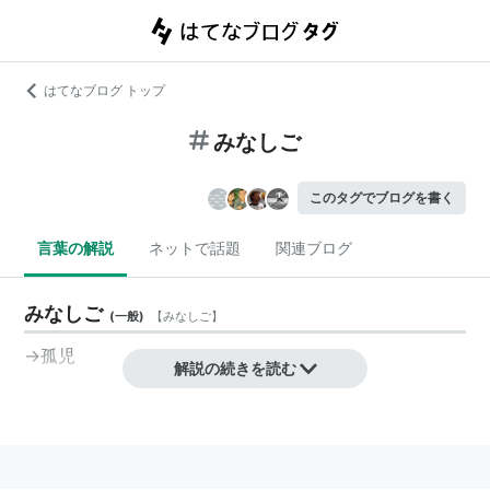
はてなブログ トップ
みなしご
このタグでブログを書く
言葉の解説
ネットで話題
関連ブログ
みなしご
(
一般
)
【
みなしご
】
→
孤児
解説の続きを読む