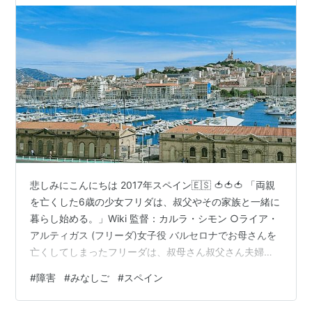
悲しみにこんにちは 2017年スペイン🇪🇸 🍅🍅🍅 「両親
を亡くした6歳の少女フリダは、叔父やその家族と一緒に
暮らし始める。」Wiki 監督：カルラ・シモン ○ライア・
アルティガス (フリーダ)女子役 バルセロナでお母さんを
亡くしてしまったフリーダは、叔母さん叔父さん夫婦に
カタルーニャの田舎に引き取られる。 ○ポーラ・ロブル
#
障害
#
みなしご
#
スペイン
ズ (アンナ)女子役 叔父さん叔母さん(亡くなったのはどっ
ちの家か？よくわからない)の1人娘。 ○ブルーナ・クッ