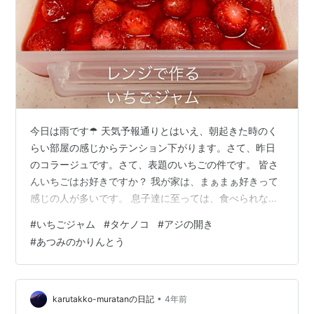
今日は雨です☂ 天気予報通りとはいえ、朝起きた時のく
らい部屋の感じからテンション下がります。さて、昨日
のコラージュです。さて、表題のいちごの件です。 皆さ
んいちごはお好きですか？ 我が家は、まぁまぁ好きって
感じの人が多いです。 息子達に至っては、食べられない
レベルの酸味だったらしく。。。 お義母さん宅から頂い
#
いちごジャム
#
タケノコ
#
アジの開き
た、「私を見てみて～」と言ってるような大きないちご
#
あつみのかりんとう
がきれいに並んでいるいかにも高級そうな物でも。。。
いつも息子達の友達が狙ってましたね。というわけで、
そういう息子達がジャムにすると食べることに気付いて
からは、一番安い🍓を購入してくるようになりました。
•
karutakko-muratanの日記
4年前