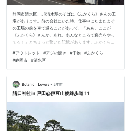
静岡市清水区、JR清水駅のそばに《ふかくら》さんの工
場があります。前の会社にいた時、仕事中にたまたまそ
の工場の前を車で通ることがあって、「ああ、ここが
《ふかくら》さんか。あれ、あんなところで直売をやっ
てる！」とちょっと驚いた記憶があります。ふかくらさ
んは前の仕事でお世話になったことがあったんですけ
#
アウトレット
#
アジの開き
#
干物
#
ふかくら
ど、駅に近い割りには表通りから引っ込んだところにあ
#
静岡市
#
清水区
るので、清水区に住んでいる人でも《ふかくら》さんの
名前は知っていても、案外何処にあるのか知らない人も
多いんじゃないかしら。 さて、前置きが長くなりました
が、この間も紹介したこの動画でチョイキズの商品をお
•
Botanic Lovers
2年前
安く売っているということを知り、12月6日(金)の…
諸口神社in 戸田@伊豆山稜線歩道 11