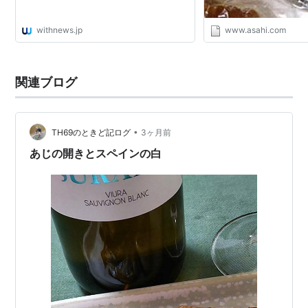
withnews.jp
www.asahi.com
関連ブログ
•
TH69のときど記ログ
3ヶ月前
あじの開きとスペインの白