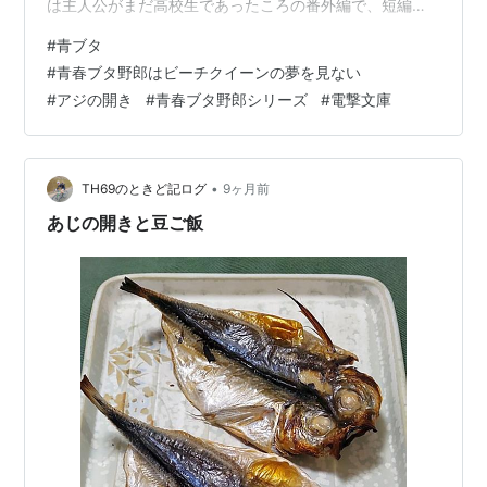
は主人公がまだ高校生であったころの番外編で、短編が3
作入っていてやはり印象深かったのは表題作の『ビーチ
#
青ブタ
クイーン』です。 いつものようにいくばくかのネタバレ
#
青春ブタ野郎はビーチクイーンの夢を見ない
をお許しください。『ビーチクイーン』は冒頭 その日、
#
アジの開き
#
青春ブタ野郎シリーズ
#
電撃文庫
梓川咲太は男子トイレで、女子生徒に遭遇した （P12）
という不穏な一文からはじまります。咲太がシリーズ通
しての主人公で男子トイレにいた女子生徒がビーチバレ
ーの選手かつ本作のヒロインの大津さ…
•
TH69のときど記ログ
9ヶ月前
あじの開きと豆ご飯