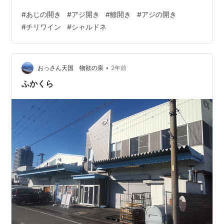
ぐろ丼（ふるさと納税の返礼品） 大根の千枚漬け、黒豆
#
あじの開き
#
アジ開き
#
鯵開き
#
アジの開き
の甘煮、自家製毛豆の納豆 レタスとトマトともずくとひ
#
チリワイン
#
シャルドネ
じきのサラダ、丸昌稲垣のこんぶ野沢菜漬け 腐りそうだ
った南瓜で作ったスイートパンプキン かぼちゃ味の何と
なく野菜っぽいスイーツになりました。 合わせたワイン
はチリのシャルドネ「El Howard Reserva Chardonnay…
•
おっさん天国 物欲の泉
2年前
ふかくら