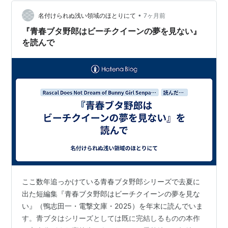
サラダ、有田の田の浦オレンジ(甘夏の枝変わり品種) 6個
入りりんごの2回目りんごケーキはこれで終わりです。あ
•
名付けられぬ浅い領域のほとりにて
7ヶ月前
と2個あるのでまた作ります。…
『青春ブタ野郎はビーチクイーンの夢を見ない』
を読んで
ここ数年追っかけている青春ブタ野郎シリーズで去夏に
出た短編集『青春ブタ野郎はビーチクイーンの夢を見な
い』（鴨志田一・電撃文庫・2025）を年末に読んでいま
す。青ブタはシリーズとしては既に完結しるものの本作