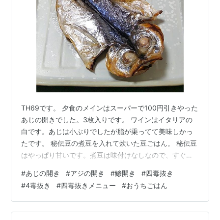
TH69です。 夕食のメインはスーパーで100円引きやった
あじの開きでした。3枚入りです。 ワインはイタリアの
白です。あじは小ぶりでしたが脂が乗ってて美味しかっ
たです。 秘伝豆の煮豆を入れて炊いた豆ごはん。 秘伝豆
はやっぱり甘いです。煮豆は味付けなしなので、すぐ豆
ご飯ができます。 新メニューのブロッコリーの生姜蒸し
#
あじの開き
#
アジの開き
#
鯵開き
#
四毒抜き
秘伝豆の納豆、秘伝豆の煮豆(この豆を豆ご飯にしました)
#
4毒抜き
#
四毒抜きメニュー
#
おうちごはん
きゅうりと海藻のサラダ、有田の早生みかん 今日スーパ
ーに行ったら同じアジが100円引きになってたので、また
買ってきました。 今日もほぼ四毒抜きのメニューでし