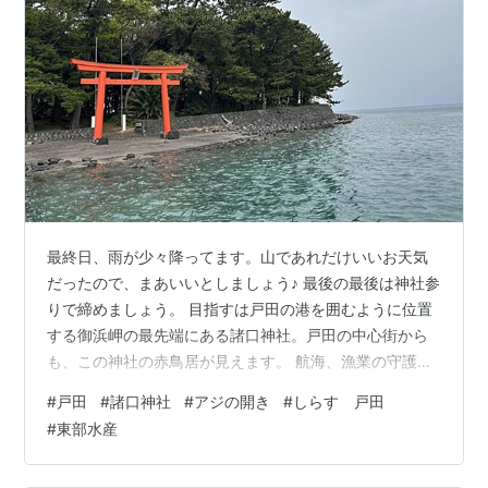
最終日、雨が少々降ってます。山であれだけいいお天気
だったので、まあいいとしましょう♪ 最後の最後は神社参
りで締めましょう。 目指すは戸田の港を囲むように位置
する御浜岬の最先端にある諸口神社。戸田の中心街から
も、この神社の赤鳥居が見えます。 航海、漁業の守護神
です。達磨山辺りからも遥か遥か遠くに赤い鳥居が見え
#
戸田
#
諸口神社
#
アジの開き
#
しらす 戸田
ました。 透き通る海の青と鳥居の真っ赤のコントラスト
#
東部水産
が映える神社です。海と鳥居と言えば、我が故郷の厳島
神社。もしやその景色をずっと見ながら育ってきたから