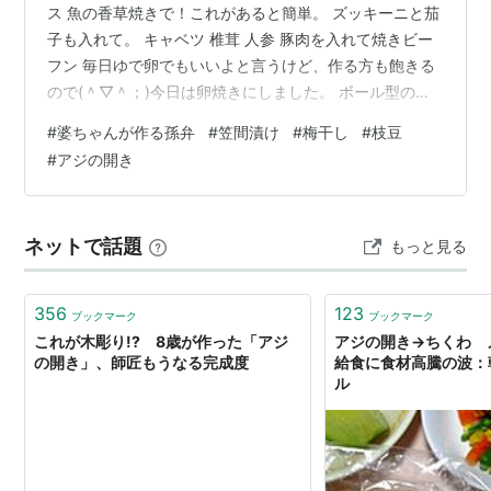
ス 魚の香草焼きで！これがあると簡単。 ズッキーニと茄
子も入れて。 キャベツ 椎茸 人参 豚肉を入れて焼きビー
フン 毎日ゆで卵でもいいよと言うけど、作る方も飽きる
ので(＾▽＾；)今日は卵焼きにしました。 ボール型のメ
ンチカツはジャパンミート名物惣菜です。 最近はこの手
#
婆ちゃんが作る孫弁
#
笠間漬け
#
梅干し
#
枝豆
の形のメンチカツがあちこちで真似しています(^▽^;) デ
#
アジの開き
ザートは山口大島みかんですよ^^ ムッキーは明日からホ
ッケーの試合で県外に行くので今日でお弁当おわり。 そ
の後は夏休み？しばらくいらないって。 私も夏休みです
ネットで話題
もっと見る
＼(^o^)／ 私の朝ごはん、のっけ弁。 またもや！いぼい
ぼきゅ…
356
123
ブックマーク
ブックマーク
これが木彫り!? 8歳が作った「アジ
アジの開き→ちくわ
の開き」、師匠もうなる完成度
給食に食材高騰の波：
ル