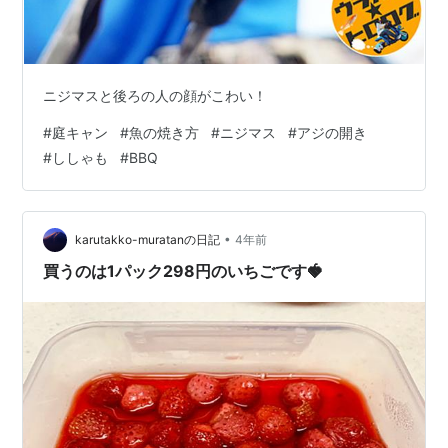
ニジマスと後ろの人の顔がこわい！
#
庭キャン
#
魚の焼き方
#
ニジマス
#
アジの開き
#
ししゃも
#
BBQ
•
karutakko-muratanの日記
4年前
買うのは1パック298円のいちごです🍓