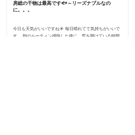
298円のイチゴが出たら。。。今でも…
房総の干物は最高です🐟～リーズナブルなの
に。。。