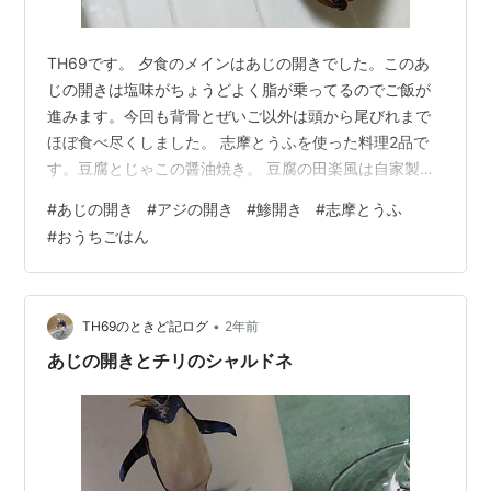
TH69です。 夕食のメインはあじの開きでした。このあ
じの開きは塩味がちょうどよく脂が乗ってるのでご飯が
進みます。今回も背骨とぜいご以外は頭から尾びれまで
ほぼ食べ尽くしました。 志摩とうふを使った料理2品で
す。豆腐とじゃこの醤油焼き。 豆腐の田楽風は自家製の
お味噌で食べました。このお味噌はホンマに美味しいで
#
あじの開き
#
アジの開き
#
鯵開き
#
志摩とうふ
す。 自家製みそで作った豆腐と菜の花のお味噌汁。菜の
#
おうちごはん
花の苦味が春を感じさせます。 黒豆の甘煮、赤かぶの千
枚漬け、自家製黒豆納豆 レタスとキャベツともずくとひ
じきとワカメのサラダ、三宝柑 ワインはいつもの箱ワイ
ンです。 では、素敵なおうちごはんを！ にほんブログ村
•
TH69のときど記ログ
2年前
あじの開きとチリのシャルドネ