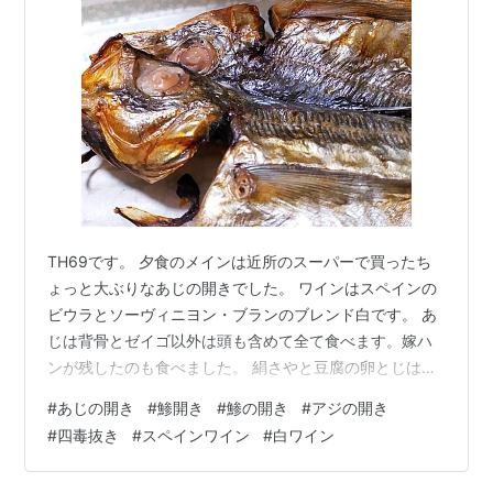
TH69です。 夕食のメインは近所のスーパーで買ったち
ょっと大ぶりなあじの開きでした。 ワインはスペインの
ビウラとソーヴィニヨン・ブランのブレンド白です。 あ
じは背骨とゼイゴ以外は頭も含めて全て食べます。嫁ハ
ンが残したのも食べました。 絹さやと豆腐の卵とじは、
絹さやがメチャ甘でした。最近の絹さやはホンマに甘い
#
あじの開き
#
鯵開き
#
鯵の開き
#
アジの開き
わ！ 自家製黒豆味噌で作った豆腐と大根葉と切り干し大
#
四毒抜き
#
スペインワイン
#
白ワイン
根の味噌汁 黒千石大豆の納豆、小豆とカリオカ豆の煮
豆、マヨネーズなしのポテトサラダ 大根と長芋と海藻の