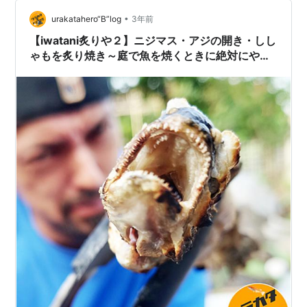
惹かれたのかもしれませんね。 いずれにせよ、直感で最
後はここだ！と思った場所。悪い訳はない^^ お天気いい
•
urakatahero“B”log
3年前
と富士山も望める最高のロケーション…
【iwatani炙りや２】ニジマス・アジの開き・しし
ゃもを炙り焼き～庭で魚を焼くときに絶対にやっ
てはいけない４つのコト～