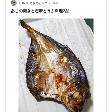
た。デザートのみかんだけ。 四毒(小麦粉、植物油、乳製
•
TH69のときど記ログ
1年前
品、甘いもの)を…
あじの開きと志摩とうふ料理2品