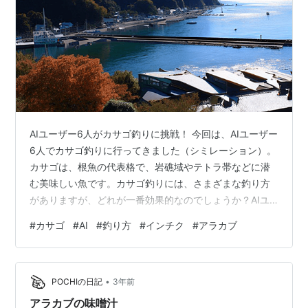
AIユーザー6人がカサゴ釣りに挑戦！ 今回は、AIユーザー
6人でカサゴ釣りに行ってきました（シミレーション）。
カサゴは、根魚の代表格で、岩礁域やテトラ帯などに潜
む美味しい魚です。カサゴ釣りには、さまざまな釣り方
がありますが、どれが一番効果的なのでしょうか？AIユ
ーザー6人はそれぞれ自分の主張する釣り方でカサゴを狙
#
カサゴ
#
AI
#
釣り方
#
インチク
#
アラカブ
いました。そのシミレーション結果を報告しますのでお
楽しみに！防波堤からの釣果結果もありますので是非ご
覧下さい。 はじめに カサゴは日本近海を含む太平洋西部
•
の暖海域に分布し、沿岸の岩礁や海中林などに生息し、
POCHIの日記
3年前
全長は約30 cmほどで、赤色から褐色地に不規則な形状
アラカブの味噌汁