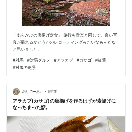
「あらかぶの唐揚げ定食」 旅行も音楽と同じで、良い写
真が撮れるかどうかのレコーディングみたいなもんだな
と思いました。
#
対馬
#
対馬グルメ
#
アラカブ
#
カサゴ
#
紅葉
#
対馬の絶景
•
釣りで一息。
5年前
アラカブ(カサゴ)の唐揚げを作るはずが素揚げに
なっちまった話。