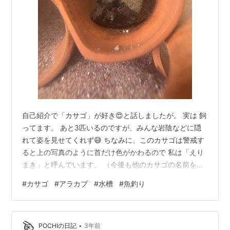
自己紹介で「カサゴ」が好き😍と話しましたが。 実は 飼
ってます。 あと3匹いるのですが、みんな岩陰などに隠
れて姿を見せてくれず😅 ちなみに、このカサゴは警戒す
ると上の写真のように首だけ色がかわるので 私は「えり
まき」と呼んでいます。 （今後も他のカサゴの名前をお
披露目すると思いますが、 私はとにかくネーミングセン
#
カサゴ
#
アラカブ
#
水槽
#
魚釣り
スがありません🥹） お迎えしたときは みんな同じに見え
ていましたが、 最近はサイズや模様の違いがわかるよう
になりました。 私がエサを持っていると気づくと 「早く
•
おくれ〜🍚」と水面まで近づいてくる子もいます。 その
POCHIの日記
3年前