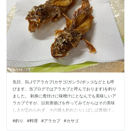
先日、SLJでアラカブ(カサゴ/ガシラ/ボッコなどとも呼
びます。当ブログではアラカブと呼んでおります)を釣り
ました。 刺身に煮付けに味噌汁にとなんでも美味しいア
ラカブですが、以前唐揚げを作ってみてからはその美味
しさが忘れられず、その後も釣れたらしばしば唐揚げに
して食べていました。 www.tsuridehitoiki.com この初め
#
釣り
#
料理
#
アラカブ
#
カサゴ
て作ったときは要領が悪く、背骨までは食べられなかっ
たのですが、二度目以降は背骨含め全て残さず完食。上