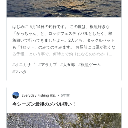
はじめに 5月14日の釣行です。 この度は、根魚好きな
「かっちゃん」と、ロックフェスティバルとしたく、根
魚狙いで行ってきましたよ～。2人とも、タックルセット
も「1セット」のみでのぞみます。 お昼前には風が強くな
る予報… という事で、何時まで釣りになるのかわかりま
せんので、とにかくまっすぐポイントに向かいました。
#
オニカサゴ
#
アラカブ
#
大五郎
#
根魚ゲーム
根魚専科でのゲームスタートです！ あらゆる料理におす
#
マハタ
すめの大人気商品☞ 和風･万能だしの「やすまる」 ロッ
クゲーム･スタート☆ はい。ポイントについて、さっそ
く流していると、まずは「かっちゃん」に良型のうっか
りカサゴンがのりました。なかなか良い滑り出しの初魚
•
Everyday Fishing 富山
5年前
は狙いの本命でした。 タックル…
今シーズン最後のメバル狙い！