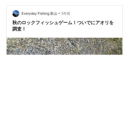
手く揚げられるようになりました。 子ども達もこのアラ
•
カブの唐揚げが大好きなので、今回もサクッと作ってし
Everyday Fishing 富山
5年前
まおうとしたのですが。 唐揚げを作るはずが・・・。
秋のロックフィッシュゲーム！ついでにアオリを
20cm前…
調査！