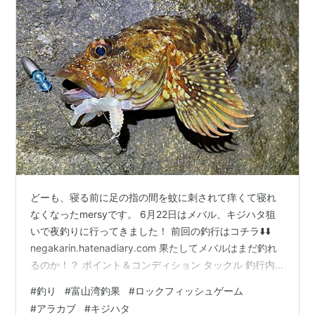
どーも、寝る前に足の指の間を蚊に刺されて痒くて寝れ
なくなったmersyです。 6月22日はメバル、キジハタ狙
いで夜釣りに行ってきました！ 前回の釣行はコチラ⬇️⬇️
negakarin.hatenadiary.com 果たしてメバルはまだ釣れ
るのか！？ ポイント＆コンディション タックル 釣行内
容 終わりに ポイント＆コンディション ポイント：富山
#
釣り
#
富山湾釣果
#
ロックフィッシュゲーム
県西部 風：西の風2〜3mのち南西の風2m 波：0.3m 濁
#
アラカブ
#
キジハタ