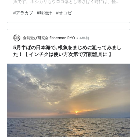
魚です。ホシカリもウロコ落とし等さばく時には、怪我
をしないよう注意が必要です。いい出汁が、出る魚です
#
アラカブ
#
味噌汁
#
オコゼ
ので味噌汁とか煮物なんかが美味しいです。小さいもの
は唐揚げで、骨ごとボリボリ食べるのもいいでしょう。
カルシウムたっぷり補給。ホシカリは、磯場の瀬でよく
•
釣れます。稚魚が、放流されて釣り禁止区域もあります
金属遊び研究会 fisherman RYO
4年前
ので、注意が必要です。年間を通して楽しめるアラカブ
5月半ばの日本海で､根魚をまじめに狙ってみまし
（ホシカリ）の味噌汁で、元気の出る朝となりました。
た！【 インチクは使い方次第で万能漁具に 】
…