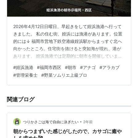
2026年4月12日日曜日、早起きをして姪浜漁港へ行って
きました。 私の住む街、姪浜には漁港があります。位置
的には↓ 福岡市営地下鉄空港線姪浜駅からまっすぐ北へ
向かったところ。住宅街を抜けると突如海が現れ、港が
あります。 姪浜漁港では定期的に朝市を開催していま
す。 毎週日曜日の朝5:30からやっています。これまでも
#
姪浜漁港
#
福岡市西区
#
朝市
#
アナゴ
#
アラカブ
何度も日曜の朝に早起きをして朝市に行ってきました。
#
管理栄養士
#
野菜ソムリエ上級プロ
姪浜漁港 まだ暗いうちから。まさに朝市。今日はどんな
ものがあるかなー。 と期待を込めて港に入ると、 え？
買い物客の姿もなければ、そもそもお店がない！今まで
関連ブログ
は↓ こんな風にたくさんお店があって、たくさんのお客
さんがいたのに！ しばら…
•
つりかさごは海で自由に泳ぎたい
2年前
朝からつまずいた感じがしたので、カサゴに癒や