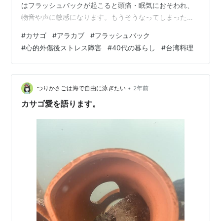
はフラッシュバックが起こると頭痛・眠気におそわれ、
物音や声に敏感になります。もうそうなってしまったら
仕方ない。午前中はリビングで大の字になって、ひらす
#
カサゴ
#
アラカブ
#
フラッシュバック
らぼーっと過ごすことにしました。 昼からだいぶラクに
#
心的外傷後ストレス障害
#
40代の暮らし
#
台湾料理
なったので、動画を観たり、読書を楽しんだり、愛魚🐟
を眺めていました。 左側：「まだら」まだら模様なので
右側：「ちび」連れて帰ったときいちばん小さかったの
で 「◯◯◯さん」→うちの職場にいる上司の名前。普
•
つりかさごは海で自由に泳ぎたい
2年前
段穏やかなのに、時々貪欲さを見せるとこ…
カサゴ愛を語ります。