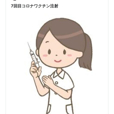
姿がまた愛くるしい🥰 大きくなるまで時間がかかる魚な
7回目コロナワクチン注射
ので、 大切に育てたい…