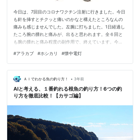
今日は、7回目のコロナワクチン注射に行きました。今日
も針を挿すとチクッと痛いのかなと構えたところなんの
痛みも感じませんでした。左腕に打ちました。1日経過し
たころ腕の腫れと痛みが、出ると思われます。全６回と
も腕の腫れと痛み程度の副作用で、終えています。今晩
は、お風呂は控えます。 懐中電灯修理のご褒美 昨日近所
#
アラカブ
#
ホシカリ
#
懐中電灯
の方が、電池は新しいのに取り替えたけど懐中電灯が点
灯しないとの相談を受けました。大型ライトの蓋を開け
て、電球部分の導通をテスターで測定したらメーターが
•
振れないので電球フィラメントの断線を疑い新しい電球
ＡＩでわかる魚の釣り方！
3年前
4,8Vを買うように伝えました。 一夜明けて、今朝ホシカ
AIと考える、１番釣れる根魚の釣り方！6つの釣
リ（アラカブ）をお礼に届けて頂きまし…
り方を徹底比較！【カサゴ編】