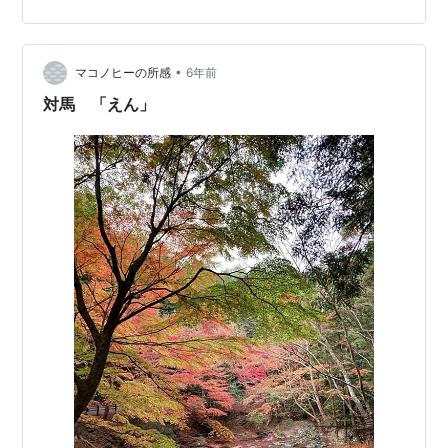
り：なし 水温：22℃ 潮：中潮 月齢：11.7 釣行時間：21
時半〜1時半 タックル 【①】 Rod：YAMAGA Blanks
BlueCurrent 85/TZ NANO All-Ra…
•
マコノヒーの所感
6年前
対馬 「えん」