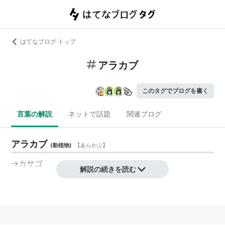
はてなブログ トップ
アラカブ
このタグでブログを書く
言葉の解説
ネットで話題
関連ブログ
アラカブ
(
動植物
)
【
あらかぶ
】
→
カサゴ
解説の続きを読む