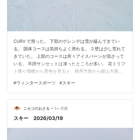
CURV で滑った。 下部のゲレンデは雪が緩んできてい
る。 国体コースは気持ちよく滑れる。 ２壁は少し荒れて
きていた。 上部のコースは所々アイスバーンが混ざって
いる。 羊蹄サンセットは凍ったところが多い。 花１リフ
ト降り場横から景色を見ると、積丹方面から銀山方面が
見える。 k４リフト降り場横から見た景色。 ここは固い
#
ウィンタースポーツ
#
スキー
ところはあったが意外と気持ちよく滑れた。 コブも少し
滑った。
•
ニセコのおさる
5ヶ月前
スキー 2026/03/19