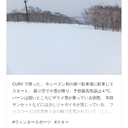
CURV で滑った。 今シーズン初の第一駐車場に駐車して
スタート。 曇り空で小雪が降り、予想最高気温は４℃。
バーンは固いところにザラメ雪が乗っている状態。 羊蹄
サンセットなどには少しジャガイモが混じっている。 フ
リココースは圧雪車１台の幅で圧雪されていて、ここが
滑りやすかった。 今シーズン初のファミリーリフトにも
#
ウィンタースポーツ
#
スキー
行ってみた。 ２壁の上から。 ゴンドラ、リフトはどこも