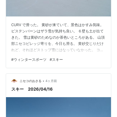
CURV で滑った。 黄砂が来ていて、景色はかすみ気味。
ピステンバーンはザラ雪が気持ち良い。 ６壁も土が出て
きた。 雪は黄砂のためなのか茶色いところがある。 山頂
部ニセコビレッジ寄りを、今日も滑る。 黄砂交じりだけ
れど、それほどストップ雪にはなっていなかった。 コブ
は３本滑った。 下りのエースゴンドラ。 フリココースが
#
ウィンタースポーツ
#
スキー
下に見えるのが新鮮だ。 滑っている人は少なくなり、７
回乗ったK3リフトは毎回一人だった。
•
ニセコのおさる
4ヶ月前
スキー 2026/04/16