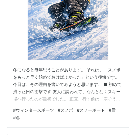
冬になると毎年思うことがあります。 それは、「スノボ
をもっと早く始めておけばよかった」という後悔です。
今日は、その理由を書いてみようと思います。 ■ 初めて
滑った日の衝撃です 友人に誘われて、なんとなくスキー
場へ行ったのが最初でした。 正直、行く前は「寒そうだ
し、転んで終わりだろうな」と思っていました。 しか
#
ウィンタースポーツ
#
スノボ
#
スノーボード
#
雪
し、実際にボードに乗って斜面を滑り出した瞬間、考え
#
冬
が一気に変わりました。 スピードに乗ったときの浮遊
感、雪を切る音、身体が自然と動く感覚。 あの一瞬で、
心をつかまれました。 そして同時に思いました。 「なん