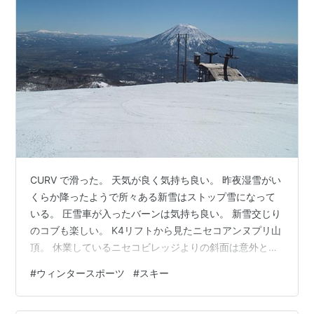
CURV で滑った。 天気が良く気持ち良い。 昨夜湿雪がい
くらか降ったようで所々ある新雪はストップ雪になって
いる。 圧雪車が入ったバーンは気持ち良い。 新雪交じり
のコブも楽しい。 K4リフトから見たニセコアンヌプリ山
頂。 休業しているニセコビレッジよりの斜面は意外と気
持ち良かった。 なので、もう1本。洞爺湖などが見えてい
#
ウィンタースポーツ
#
スキー
る。 ゲレンデ下部は融雪が進み滑走禁止なので、エース
ゴンドラ下り線で降りる。 以前のセンターフォーリフト