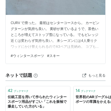
CURV で滑った。 最初はセンターコースから。 カービン
グターンが気持ち良い。 黄砂が来ているようで、茶色い
ところが増えてストップ雪になっている。 でもビレッジ
近くは変わらず気持ち良い。 来シーズンには4人乗りク
ワッドにかけ替えられるのでA3ペアは見納め。 コブも４
本ほど滑った。 今日で今シーズンの滑り納め。 楽しませ
#
ウィンタースポーツ
#
スキー
てもらった。
ネットで話題
もっと見る
42
14
ブックマーク
ブックマーク
伝統工芸を用いて作られたウィンター
世界初のARゴーグル
スポーツ用品がすごい「これを振袖で
ポーツの常識をかえる
爆走していた方がいる」