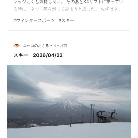
レッジ近くも気持ち良い。 そのあとK4リフトに乗ってい
る時に、ネット際を滑ってみようと思った。 先ずはネッ
トの内側。 まぁまぁ良かった。 次はリフトを降りて少し
#
ウィンタースポーツ
#
スキー
登り、ネットの外に出て滑った。 少し乗った新雪が多少
ストップ雪だったが、気持ちよく滑れた。 エースゴンド
ラ山頂駅の前で索道の知人に会い、しばらく話をした。
•
駐車場に戻るとまた別の知人に会い話をした。 滑ってい
ニセコのおさる
4ヶ月前
る間も知った人を何人か見かけたりして、春のシーズン
スキー 2026/04/22
を感じる。