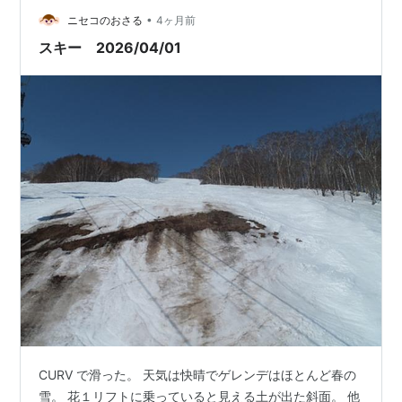
で今までやらなかったんだろう…」と。 ■ 若い頃にやっ
•
ニセコのおさる
4ヶ月前
ておけばよかった理由です ス…
スキー 2026/04/01
CURV で滑った。 天気は快晴でゲレンデはほとんど春の
雪。 花１リフトに乗っていると見える土が出た斜面。 他