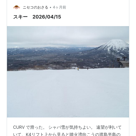
よりも高さが高いので景色が良い。 何人か知人にも会
•
い、楽しい春スキーだった。
ニセコのおさる
4ヶ月前
スキー 2026/04/15
CURV で滑った。 シャバ雪が気持ちよい。 遠望が利いて
いて、K4リフト上から見ると噴火湾向こうの渡島半島の