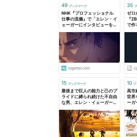
49
35
ブックマーク
NHK『プロフェッショナル
ゼロ
仕事の流儀』で「エレン・イ
『ZB
ェーガーにインタビューをす
で作
る」という意味不明な回が流
『エ
れたが感情をビンタされる神
工程
回だった
間半
いる
キン
集め
togetter.com
c
15
10
ブックマーク
ブ
最後まで巨人の能力と己のプ
高市
ライドに縛られ続けた不自由
世界
な男、エレン・イェーガー
ーガ
（ネタバレあり） -
黙っ
tsutsumikunの日記
を引
ピー