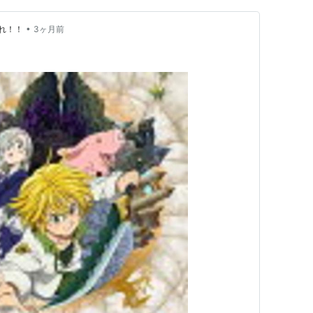
•
れ！！
3ヶ月前