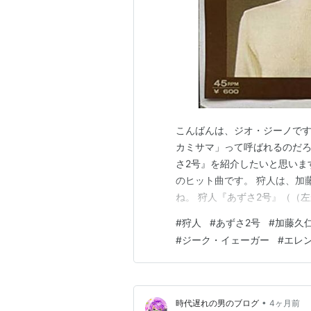
こんばんは、ジオ・ジーノです
カミサマ」って呼ばれるのだろ
さ2号』を紹介したいと思いま
のヒット曲です。 狩人は、加
ね。 狩人『あずさ2号』（（
www.youtube.com 
#
狩人
#
あずさ2号
#
加藤久
あ…。 *1:デビュー時は「加
#
ジーク・イェーガー
#
エレ
•
時代遅れの男のブログ
4ヶ月前