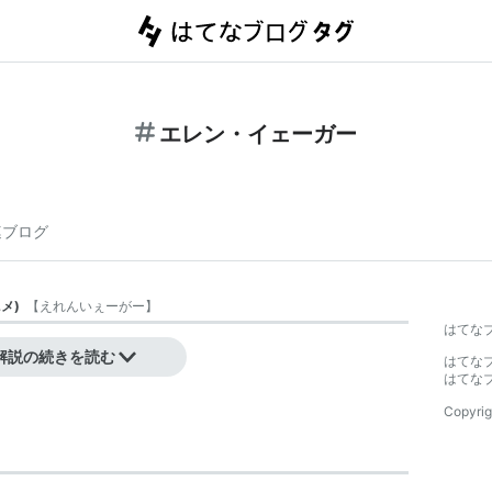
エレン・イェーガー
連ブログ
ニメ
)
【
えれんいぇーがー
】
はてな
梶裕貴
）
解説の続きを読む
はてな
はてな
Copyrig