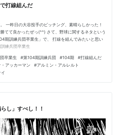
生で打線組んだ
。 一昨日の大谷投手のピッチング、素晴らしかった！
てて良かったぜっ(^^) さて、野球に関するネタという
104期訓練兵団卒業生」で、 打線を組んでみたいと思い
期訓練兵団卒業生
兵団卒業生
#
第104期訓練兵団
#
104期
#
打線組んだ
サ・アッカーマン
#
アルミン・アルレルト
ァイ
鳴らし」すべし！！