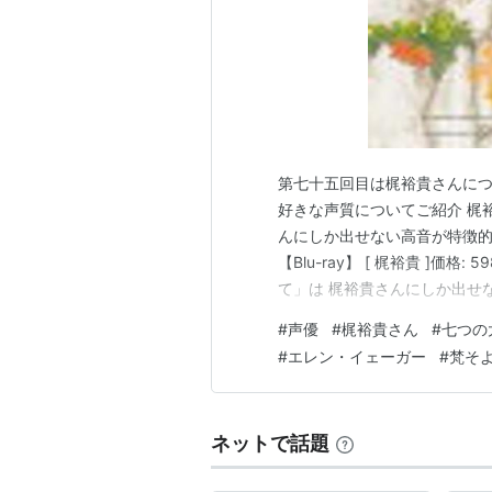
第七十五回目は梶裕貴さんにつ
好きな声質についてご紹介 梶
んにしか出せない高音が特徴的な
【Blu-ray】 [ 梶裕貴 ]価
て」は 梶裕貴さんにしか出せ
「青の祓魔師」三輪子猫丸役 
#
声優
#
梶裕貴さん
#
七つの
険」広瀬康一役 などが高音のイ
#
エレン・イェーガー
#
梵そ
「ダイヤのA」成…
ネットで話題