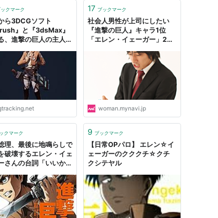
17
ブックマーク
ブックマーク
から3DCGソフト
社会人男性が上司にしたい
rush』と『3dsMax』
『進撃の巨人』キャラ1位
る、進撃の巨人の主人公
「エレン・イェーガー」2位
レン・イェーガー』。全
「ミカサ・アッカーマン」
のメイキング動画約3時
！実際にUE4上で動いて
動画もあり | CGトラッ
グ 世界のCGニュースを
てみる
gtracking.net
woman.mynavi.jp
9
ックマーク
ブックマーク
総理、最後に地鳴らしで
【日常OPパロ】 エレン☆イ
を破壊するエレン・イェ
ェーガーのクククチ☆クチ
ーさんの台詞「いいから
クシテヤル
て全部オレに投資しろ」
用して日本への投資をア
ル : 市況かぶ全力２階建