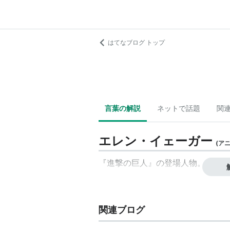
はてなブログ トップ
言葉の解説
ネットで話題
関
エレン・イェーガー
(
ア
『
進撃の巨人
』の登場人物。（声：
関連ブログ