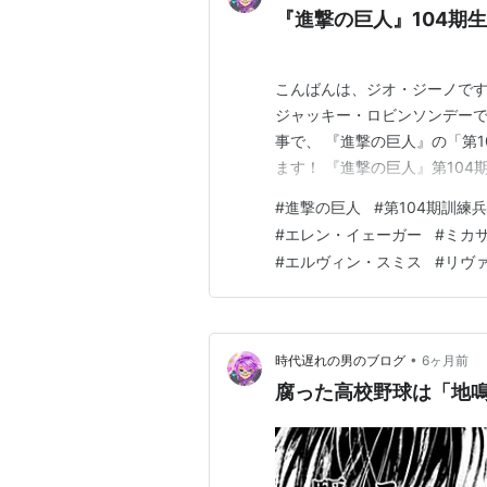
『進撃の巨人』104期
こんばんは、ジオ・ジーノです
ジャッキー・ロビンソンデーで勝
事で、 『進撃の巨人』の「第
ます！ 『進撃の巨人』第104
#
進撃の巨人
#
第104期訓練
#
エレン・イェーガー
#
ミカ
#
エルヴィン・スミス
#
リヴ
•
時代遅れの男のブログ
6ヶ月前
腐った高校野球は「地