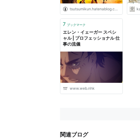
tsutsumikun.hatenablog.com
k
7
ブックマーク
エレン・イェーガー スペシ
ャル | プロフェッショナル 仕
事の流儀
www.web.nhk
関連ブログ