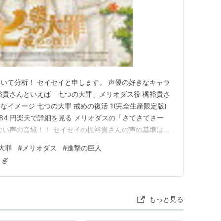
いて分析！ セイセイと申します。 声優の好きなキャラ
裕貴さんといえば「七つの大罪」メリオダス役 梶裕貴さ
イメージ 七つの大罪 戒めの復活 1(完全生産限定版)
格: 5984 円楽天で詳細を見る メリオダスの「さてさてさー
ない声の音域！！ セイセイの梶裕貴さんの声の基準は
「マギ」アリババ・サルージャ役 「ジョジョの奇妙な冒
大罪
#
メリオダス
#
進撃の巨人
メージ ささやき声だと「ハイキュー!!」孤爪研磨役
よぎ
もっと見る