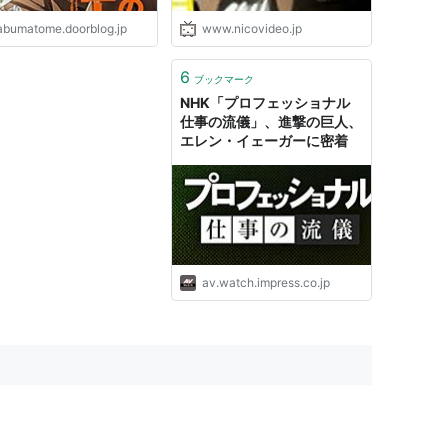
abumatome.doorblog.jp
www.nicovideo.jp
6
ブックマーク
NHK「プロフェッショナル
仕事の流儀」、進撃の巨人、
エレン・イェーガーに密着
av.watch.impress.co.jp