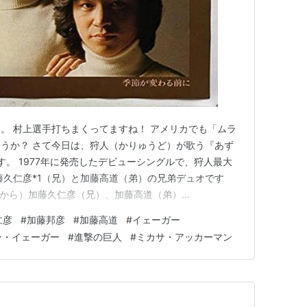
。 村上選手打ちまくってますね！ アメリカでも「ムラ
うか？ さて今日は、狩人（かりゅうど）が歌う『あず
す。 1977年に発売したデビューシングルで、狩人最大
藤久仁彦*1（兄）と加藤高道（弟）の兄弟デュオです
左から）加藤久仁彦（兄）、加藤高道（弟）
そういえば、来年で狩人がデビューしてから50年になるんだよな
仁彦
#
加藤邦彦
#
加藤高道
#
イェーガー
藤邦彦」。
ン・イェーガー
#
進撃の巨人
#
ミカサ・アッカーマン